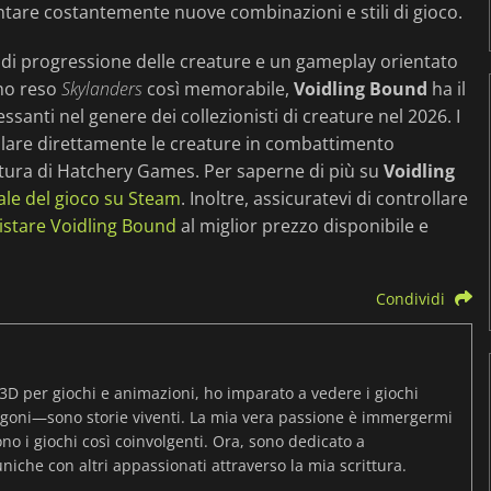
ntare costantemente nuove combinazioni e stili di gioco.
ma di progressione delle creature e un gameplay orientato
nno reso
Skylanders
così memorabile,
Voidling Bound
ha il
ssanti nel genere dei collezionisti di creature nel 2026. I
ollare direttamente le creature in combattimento
tura di Hatchery Games. Per saperne di più su
Voidling
iale del gioco su Steam
. Inoltre, assicuratevi di controllare
istare Voidling Bound
al miglior prezzo disponibile e
Condividi
3D per giochi e animazioni, ho imparato a vedere i giochi
igoni—sono storie viventi. La mia vera passione è immergermi
o i giochi così coinvolgenti. Ora, sono dedicato a
uniche con altri appassionati attraverso la mia scrittura.