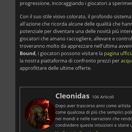
progressione, incoraggiando i giocatori a sperime
Con il suo stile visivo colorato, il profondo siste
all'azione che ricorda alcune delle qualità che ha
potenziale per diventare una delle novità più intere
giocatori che amano raccogliere, allevare e contr
troveranno molto da apprezzare nell'ultima avven
Bound
, i giocatori possono visitare la
pagina uffic
la nostra piattaforma di confronto prezzi per
acqu
approfittare delle ultime offerte.
Cleonidas
106 Articoli
Dopo aver trascorso anni come artista 
come qualcosa di più che semplici pol
nei mondi e nelle narrazioni che rendon
condividere queste intuizioni e storie 