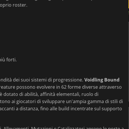
oprio roster.
ù forti.
ondità dei suoi sistemi di progressione.
Voidling Bound
 creature possono evolvere in 62 forme diverse attraverso
 dotato di abilità, affinità elementali, ruolo di
tono ai giocatori di sviluppare un'ampia gamma di stili di
taccanti a distanza, fino alle build incentrate sul supporto
, Allevamenti, Mutazioni e Catalizzatori aprono le porte a