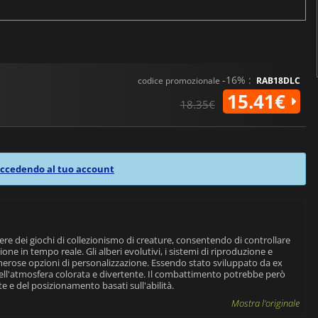
-16% :
codice promozionale
RAB18DLC
15.41€
18.35€
ccedendo al tuo account
re dei giochi di collezionismo di creature, consentendo di controllare
ne in tempo reale. Gli alberi evolutivi, i sistemi di riproduzione e
rose opzioni di personalizzazione. Essendo stato sviluppato da ex
ell'atmosfera colorata e divertente. Il combattimento potrebbe però
e e del posizionamento basati sull'abilità.
Mostra l'originale