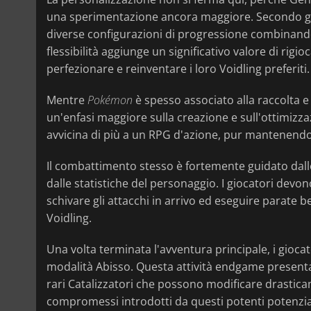
una sperimentazione ancora maggiore. Secondo gli 
diverse configurazioni di progressione combinando tr
flessibilità aggiunge un significativo valore di rigi
perfezionare e reinventare i loro Voidling preferiti.
Mentre
Pokémon
è spesso associato alla raccolta e
un'enfasi maggiore sulla creazione e sull'ottimizzaz
avvicina di più a un RPG d'azione, pur mantenendo i
Il combattimento stesso è fortemente guidato dall
dalle statistiche del personaggio. I giocatori devo
schivare gli attacchi in arrivo ed eseguire parate b
Voidling.
Una volta terminata l'avventura principale, i gioca
modalità Abisso. Questa attività endgame presenta li
rari Catalizzatori che possono modificare drastica
compromessi introdotti da questi potenti potenziam