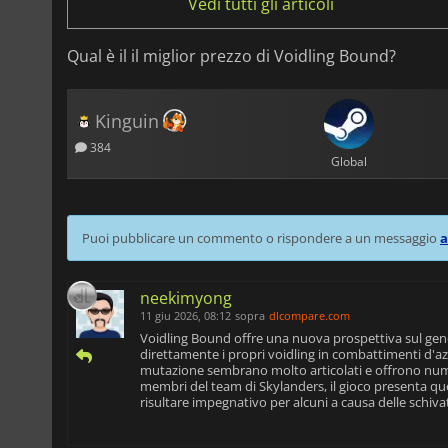
Vedi tutti gli articoli
Qual è il il miglior prezzo di Voidling Bound?
Kinguin
384
Global
Puoi pubblicare un commento o rispondere a un messaggio
a
neekimyong
11 giu 2026, 08:12
sopra
dlcompare.com
Voidling Bound offre una nuova prospettiva sul gene
direttamente i propri voidling in combattimenti d'azio
mutazione sembrano molto articolati e offrono nume
membri del team di Skylanders, il gioco presenta qu
risultare impegnativo per alcuni a causa delle schivat