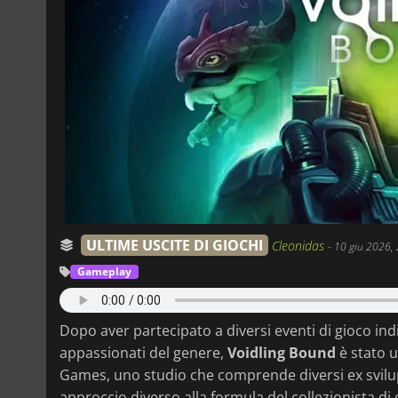
ULTIME USCITE DI GIOCHI
Cleonidas
-
10 giu 2026,
Gameplay
Dopo aver partecipato a diversi eventi di gioco indi
appassionati del genere,
Voidling Bound
è stato u
Games, uno studio che comprende diversi ex svilu
approccio diverso alla formula del collezionista d