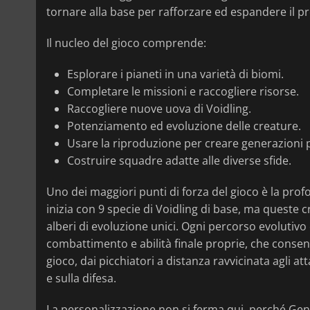
tornare alla base per rafforzare ed espandere il pr
Il nucleo del gioco comprende:
Esplorare i pianeti in una varietà di biomi.
Completare le missioni e raccogliere risorse.
Raccogliere nuove uova di Voidling.
Potenziamento ed evoluzione delle creature.
Usare la riproduzione per creare generazioni pi
Costruire squadre adatte alle diverse sfide.
Uno dei maggiori punti di forza del gioco è la prof
inizia con 9 specie di Voidling di base, ma queste
alberi di evoluzione unici. Ogni percorso evolutivo è
combattimento e abilità finale proprie, che consen
gioco, dai picchiatori a distanza ravvicinata agli at
e sulla difesa.
La personalizzazione non si ferma qui, perché Geni