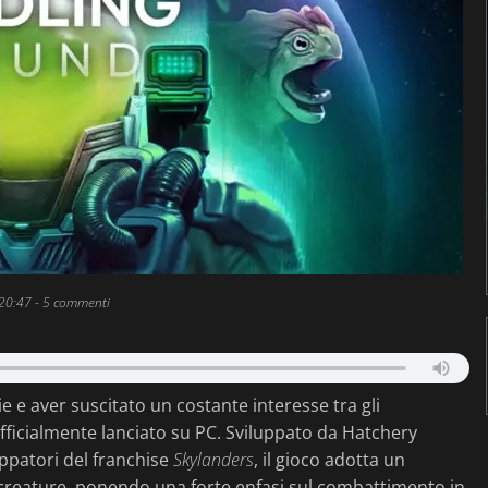
 20:47
- 5 commenti
e e aver suscitato un costante interesse tra gli
fficialmente lanciato su PC. Sviluppato da Hatchery
ppatori del franchise
Skylanders
, il gioco adotta un
i creature, ponendo una forte enfasi sul combattimento in