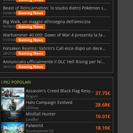
Beast of Reincarnation: lo studio dietro Pokémon su una nuova strada
Gaming News
05/08/26
Big Walk, un viaggio all’insegna dell’amicizia
Gaming News
05/08/26
Warhammer 40.000: Dawn of War 4 presenta la fazione dei Necron
Gaming News
31/07/26
Forsaken Realms: Vahrin's Call esce dopo un decennio di sviluppo
Gaming News
28/07/26
Annunciato ufficialmente il DLC Hell Rising per Nioh 3
Gaming News
28/07/26
I PIÙ POPOLARI
Assassin's Creed Black Flag Resynced
37.75€
Kinguin
Halo Campaign Evolved
28.68€
LDShop
Mistfall Hunter
16.01€
LootBar
Palworld
18.19€
Gamesplanet US