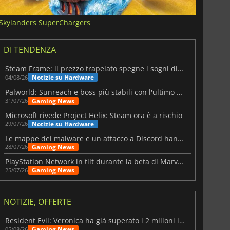
Skylanders SuperChargers
DI TENDENZA
Steam Frame: il prezzo trapelato spegne i sogni di un VR economico
Notizie su Hardware
04/08/26
Palworld: Sunreach e boss più stabili con l'ultimo update
Gaming News
31/07/26
Microsoft rivede Project Helix: Steam ora è a rischio
Notizie su Hardware
29/07/26
Le mappe dei malware e un attacco a Discord hanno colpito Meccha Chameleon
Gaming News
28/07/26
PlayStation Network in tilt durante la beta di Marvel Tōkon
Gaming News
25/07/26
NOTIZIE, OFFERTE
Resident Evil: Veronica ha già superato i 2 milioni liste dei desideri
Gaming News
05/08/26