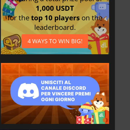
1,000 USDT
for the
top 10 players
on the
leaderboard.
4 WAYS TO WIN BIG!