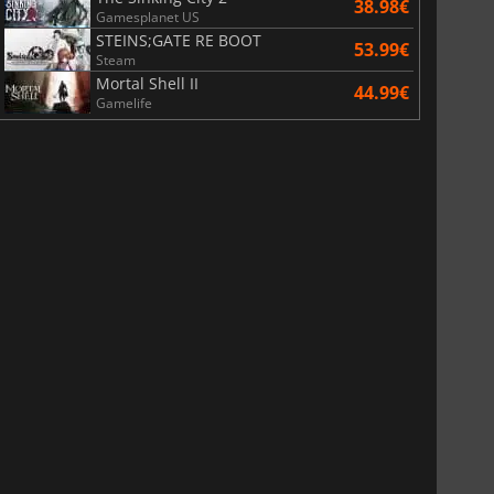
38.98€
Gamesplanet US
STEINS;GATE RE BOOT
53.99€
Steam
Mortal Shell II
44.99€
Gamelife