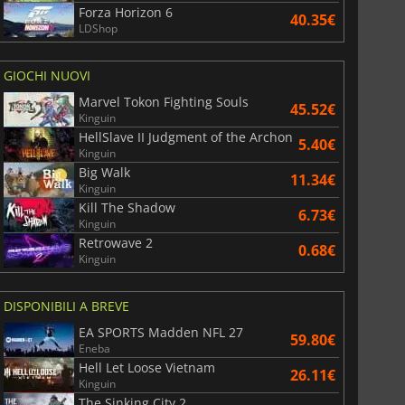
Forza Horizon 6
40.35€
LDShop
GIOCHI NUOVI
Marvel Tokon Fighting Souls
45.52€
Kinguin
HellSlave II Judgment of the Archon
5.40€
Kinguin
Big Walk
11.34€
Kinguin
Kill The Shadow
6.73€
Kinguin
Retrowave 2
0.68€
Kinguin
DISPONIBILI A BREVE
EA SPORTS Madden NFL 27
59.80€
Eneba
Hell Let Loose Vietnam
26.11€
Kinguin
The Sinking City 2