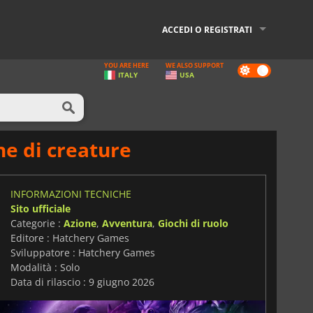
ACCEDI O REGISTRATI
YOU ARE HERE
WE ALSO SUPPORT
Dark
ITALY
USA
mode
ne di creature
INFORMAZIONI TECNICHE
Sito ufficiale
Categorie :
Azione
,
Avventura
,
Giochi di ruolo
Editore : Hatchery Games
Sviluppatore : Hatchery Games
Modalità : Solo
Data di rilascio : 9 giugno 2026