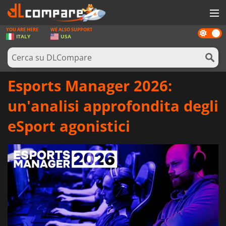
YOU ARE HERE
WE ALSO SUPPORT
Dark
GIOCHI
ITALY
USA
mode
PREPAGATE
SOFTWARE
Esports Manager 2026:
REWARDS
un'analisi approfondita degli
HARDWARE
eSport agonistici
NOTIZIE
ACCEDI O REGISTRATI