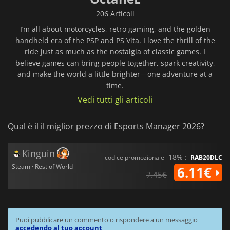
206 Articoli
I’m all about motorcycles, retro gaming, and the golden
handheld era of the PSP and PS Vita. I love the thrill of the
ride just as much as the nostalgia of classic games. I
believe games can bring people together, spark creativity,
and make the world a little brighter—one adventure at a
time.
Vedi tutti gli articoli
Qual è il il miglior prezzo di Esports Manager 2026?
Kinguin
-18% :
codice promozionale
RAB20DLC
Steam · Rest of World
6.11€
7.45€
Puoi pubblicare un commento o rispondere a un messaggio
accedendo al tuo account