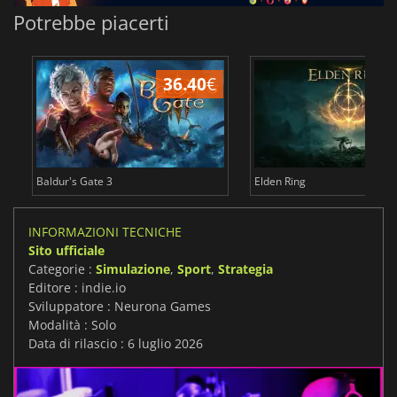
Potrebbe piacerti
36.40
€
2
Baldur's Gate 3
Elden Ring
INFORMAZIONI TECNICHE
Sito ufficiale
Categorie :
Simulazione
,
Sport
,
Strategia
Editore : indie.io
Sviluppatore : Neurona Games
Modalità : Solo
Data di rilascio : 6 luglio 2026