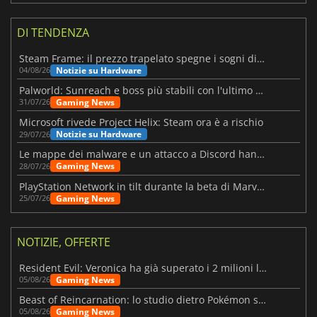
DI TENDENZA
Steam Frame: il prezzo trapelato spegne i sogni di un VR economico
Notizie su Hardware
04/08/26
Palworld: Sunreach e boss più stabili con l'ultimo update
Gaming News
31/07/26
Microsoft rivede Project Helix: Steam ora è a rischio
Notizie su Hardware
29/07/26
Le mappe dei malware e un attacco a Discord hanno colpito Meccha Chameleon
Gaming News
28/07/26
PlayStation Network in tilt durante la beta di Marvel Tōkon
Gaming News
25/07/26
NOTIZIE, OFFERTE
Resident Evil: Veronica ha già superato i 2 milioni liste dei desideri
Gaming News
05/08/26
Beast of Reincarnation: lo studio dietro Pokémon su una nuova strada
Gaming News
05/08/26