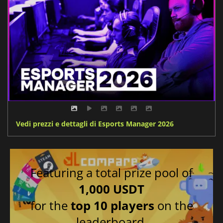
Vedi prezzi e dettagli di Esports Manager 2026
Featuring a total prize pool of
1,000 USDT
for the
top 10 players
on the
leaderboard.