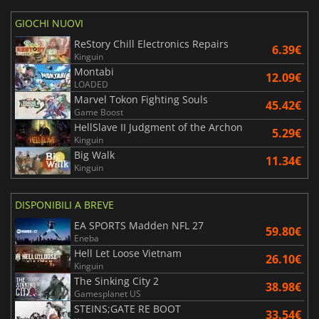
GIOCHI NUOVI
ReStory Chill Electronics Repairs
6.39€
Kinguin
Montabi
12.09€
LOADED
Marvel Tokon Fighting Souls
45.42€
Game Boost
HellSlave II Judgment of the Archon
5.29€
Kinguin
Big Walk
11.34€
Kinguin
DISPONIBILI A BREVE
EA SPORTS Madden NFL 27
59.80€
Eneba
Hell Let Loose Vietnam
26.10€
Kinguin
The Sinking City 2
38.98€
Gamesplanet US
STEINS;GATE RE BOOT
33.54€