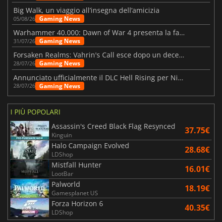
Big Walk, un viaggio all’insegna dell’amicizia
Gaming News
05/08/26
Warhammer 40.000: Dawn of War 4 presenta la fazione dei Necron
Gaming News
31/07/26
Forsaken Realms: Vahrin's Call esce dopo un decennio di sviluppo
Gaming News
28/07/26
Annunciato ufficialmente il DLC Hell Rising per Nioh 3
Gaming News
28/07/26
I PIÙ POPOLARI
Assassin's Creed Black Flag Resynced
37.75€
Kinguin
Halo Campaign Evolved
28.68€
LDShop
Mistfall Hunter
16.01€
LootBar
Palworld
18.19€
Gamesplanet US
Forza Horizon 6
40.35€
LDShop