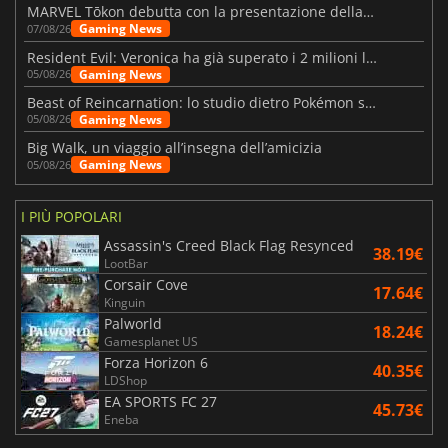
MARVEL Tōkon debutta con la presentazione della roadmap per il primo anno
Gaming News
07/08/26
Resident Evil: Veronica ha già superato i 2 milioni liste dei desideri
Gaming News
05/08/26
Beast of Reincarnation: lo studio dietro Pokémon su una nuova strada
Gaming News
05/08/26
Big Walk, un viaggio all’insegna dell’amicizia
Gaming News
05/08/26
I PIÙ POPOLARI
Assassin's Creed Black Flag Resynced
38.19€
LootBar
Corsair Cove
17.64€
Kinguin
Palworld
18.24€
Gamesplanet US
Forza Horizon 6
40.35€
LDShop
EA SPORTS FC 27
45.73€
Eneba