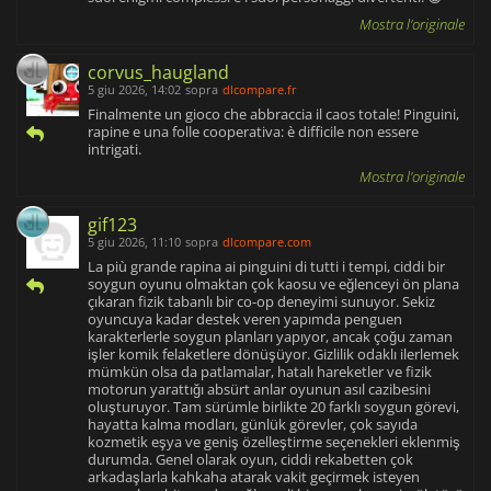
Mostra l'originale
corvus_haugland
5 giu 2026, 14:02
sopra
dlcompare.fr
Finalmente un gioco che abbraccia il caos totale! Pinguini,
rapine e una folle cooperativa: è difficile non essere
intrigati.
Mostra l'originale
gif123
5 giu 2026, 11:10
sopra
dlcompare.com
La più grande rapina ai pinguini di tutti i tempi, ciddi bir
soygun oyunu olmaktan çok kaosu ve eğlenceyi ön plana
çıkaran fizik tabanlı bir co-op deneyimi sunuyor. Sekiz
oyuncuya kadar destek veren yapımda penguen
karakterlerle soygun planları yapıyor, ancak çoğu zaman
işler komik felaketlere dönüşüyor. Gizlilik odaklı ilerlemek
mümkün olsa da patlamalar, hatalı hareketler ve fizik
motorun yarattığı absürt anlar oyunun asıl cazibesini
oluşturuyor. Tam sürümle birlikte 20 farklı soygun görevi,
hayatta kalma modları, günlük görevler, çok sayıda
kozmetik eşya ve geniş özelleştirme seçenekleri eklenmiş
durumda. Genel olarak oyun, ciddi rekabetten çok
arkadaşlarla kahkaha atarak vakit geçirmek isteyen