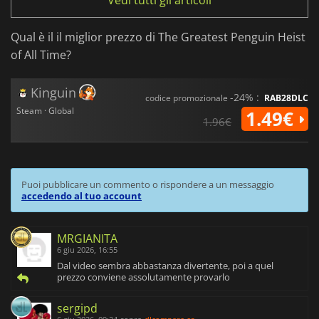
Vedi tutti gli articoli
Qual è il il miglior prezzo di The Greatest Penguin Heist
of All Time?
Kinguin
-24% :
codice promozionale
RAB28DLC
Steam · Global
1.49€
1.96€
Puoi pubblicare un commento o rispondere a un messaggio
accedendo al tuo account
MRGIANITA
6 giu 2026, 16:55
Dal video sembra abbastanza divertente, poi a quel
prezzo conviene assolutamente provarlo
sergipd