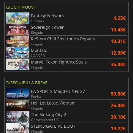
GIOCHI NUOVI
Fantasy Network
4.25€
Difmark
Sovereign Tower
10.48€
Kinguin
ReStory Chill Electronics Repairs
10.31€
Kinguin
Montabi
12.09€
LOADED
Marvel Tokon Fighting Souls
36.08€
Kinguin
DISPONIBILI A BREVE
EA SPORTS Madden NFL 27
59.80€
Eneba
Hell Let Loose Vietnam
26.08€
Kinguin
The Sinking City 2
39.10€
Gamesplanet US
STEINS;GATE RE BOOT
19.22€
Kinguin