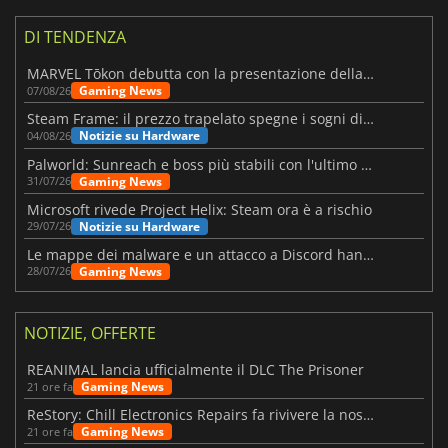
DI TENDENZA
MARVEL Tōkon debutta con la presentazione della roadmap per il primo anno
Gaming News
07/08/26
Steam Frame: il prezzo trapelato spegne i sogni di un VR economico
Notizie su Hardware
04/08/26
Palworld: Sunreach e boss più stabili con l'ultimo update
Gaming News
31/07/26
Microsoft rivede Project Helix: Steam ora è a rischio
Notizie su Hardware
29/07/26
Le mappe dei malware e un attacco a Discord hanno colpito Meccha Chameleon
Gaming News
28/07/26
NOTIZIE, OFFERTE
REANIMAL lancia ufficialmente il DLC The Prisoner
Gaming News
21 ore fa
ReStory: Chill Electronics Repairs fa rivivere la nostalgia degli anni 2000
Gaming News
21 ore fa