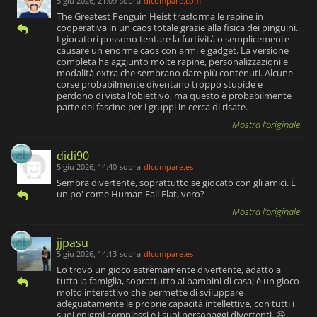
5 giu 2026, 21:09
sopra
dlcompare.com
The Greatest Penguin Heist trasforma le rapine in
cooperativa in un caos totale grazie alla fisica dei pinguini.
I giocatori possono tentare la furtività o semplicemente
causare un enorme caos con armi e gadget. La versione
completa ha aggiunto molte rapine, personalizzazioni e
modalità extra che sembrano dare più contenuti. Alcune
corse probabilmente diventano troppo stupide e
perdono di vista l'obiettivo, ma questo è probabilmente
parte del fascino per i gruppi in cerca di risate.
Mostra l'originale
didi90
5 giu 2026, 14:40
sopra
dlcompare.es
Sembra divertente, soprattutto se giocato con gli amici. È
un po' come Human Fall Flat, vero?
Mostra l'originale
jjpasu
5 giu 2026, 14:13
sopra
dlcompare.es
Lo trovo un gioco estremamente divertente, adatto a
tutta la famiglia, soprattutto ai bambini di casa; è un gioco
molto interattivo che permette di sviluppare
adeguatamente le proprie capacità intellettive, con tutti i
suoi enigmi complessi e i suoi personaggi divertenti. 😆