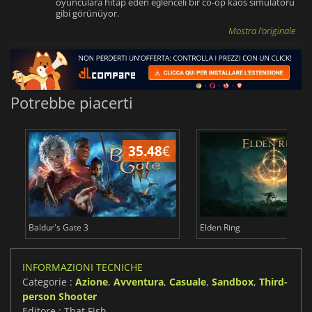
oyunculara hitap eden eğlenceli bir co-op kaos simülatörü
gibi görünüyor.
Mostra l'originale
Potrebbe piacerti
35.48
€
2
Baldur's Gate 3
Elden Ring
INFORMAZIONI TECNICHE
Categorie :
Azione
,
Avventura
,
Casuale
,
Sandbox
,
Third-
person Shooter
Editore : That Fish