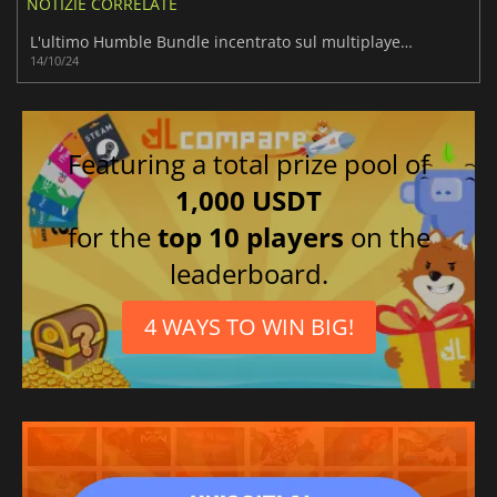
NOTIZIE CORRELATE
L'ultimo Humble Bundle incentrato sul multiplayer è un grande affare
14/10/24
Featuring a total prize pool of
1,000 USDT
for the
top 10 players
on the
leaderboard.
4 WAYS TO WIN BIG!