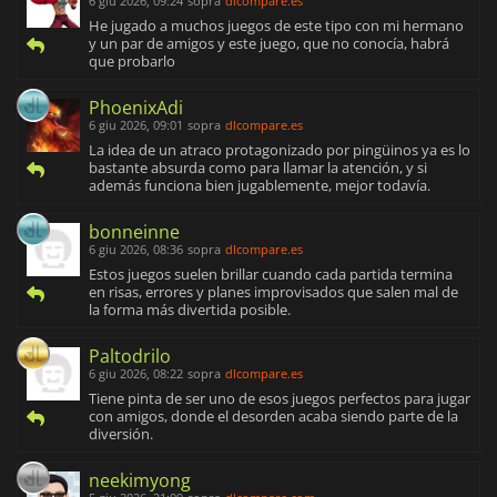
6 giu 2026, 09:24
sopra
dlcompare.es
He jugado a muchos juegos de este tipo con mi hermano
y un par de amigos y este juego, que no conocía, habrá
que probarlo
PhoenixAdi
6 giu 2026, 09:01
sopra
dlcompare.es
La idea de un atraco protagonizado por pingüinos ya es lo
bastante absurda como para llamar la atención, y si
además funciona bien jugablemente, mejor todavía.
bonneinne
6 giu 2026, 08:36
sopra
dlcompare.es
Estos juegos suelen brillar cuando cada partida termina
en risas, errores y planes improvisados que salen mal de
la forma más divertida posible.
Paltodrilo
6 giu 2026, 08:22
sopra
dlcompare.es
Tiene pinta de ser uno de esos juegos perfectos para jugar
con amigos, donde el desorden acaba siendo parte de la
diversión.
neekimyong