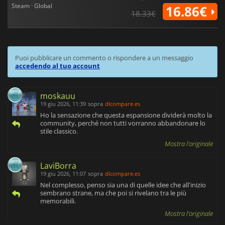
Steam · Global
16.86€
18.33€
Puoi pubblicare un commento o rispondere a un messaggio
accedendo al tuo account
moskauu
19 giu 2026, 11:39
sopra
dlcompare.es
Ho la sensazione che questa espansione dividerà molto la
community, perché non tutti vorranno abbandonare lo
stile classico.
Mostra l'originale
LaviBorra
19 giu 2026, 11:07
sopra
dlcompare.es
Nel complesso, penso sia una di quelle idee che all'inizio
sembrano strane, ma che poi si rivelano tra le più
memorabili.
Mostra l'originale