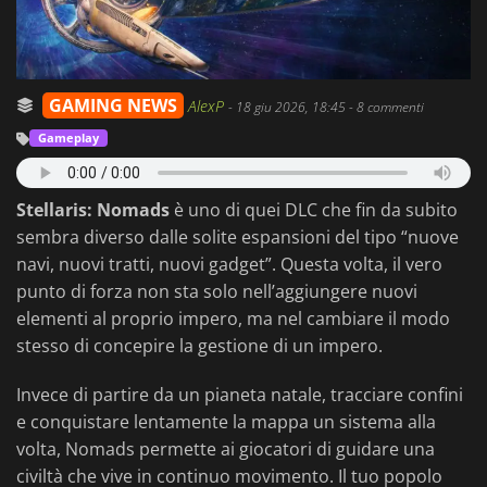
GAMING NEWS
AlexP
-
18 giu 2026, 18:45
- 8 commenti
Gameplay
Stellaris: Nomads
è uno di quei DLC che fin da subito
sembra diverso dalle solite espansioni del tipo “nuove
navi, nuovi tratti, nuovi gadget”. Questa volta, il vero
punto di forza non sta solo nell’aggiungere nuovi
elementi al proprio impero, ma nel cambiare il modo
stesso di concepire la gestione di un impero.
Invece di partire da un pianeta natale, tracciare confini
e conquistare lentamente la mappa un sistema alla
volta, Nomads permette ai giocatori di guidare una
civiltà che vive in continuo movimento. Il tuo popolo