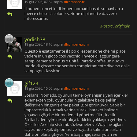
19 giu 2026, 07:54
sopra
dlcompare.fr
Il nuovo concetto di imperi nomadi basati su navi-arca
invece che sulla colonizzazione di pianeti è davvero
interessante.
Mostra l'originale
yodish78
18 giu 2026, 18:10
sopra
dlcompare.com
Questo è esattamente il tipo di espansione che mi piace
vedere in un gioco così vecchio. Invece di aggiungere
semplicemente bonus o unità, Paradox offre un nuovo
modo di giocare che sembra completamente diverso dalle
campagne classiche
gif123
18 giu 2026, 15:06
sopra
dlcompare.com
Stellaris: Nomads, oyunun temel oynanışına yeni içerikler
eklemekten çok, oyuncuların galaksiye bakış şeklini
değiştiren bir genişleme paketi gibi görünüyor. Sabit bir
imparatorluk kurmak yerine sürekli hareket halinde
yaşayan göçebe bir medeneti yönetme fikri, klasik
Stellaris deneyimine oldukça farklı bir yaklaşım getiriyor.
Özellikle Arkship sistemi, sözleşmeler ve Wayline ağları
sayesinde keşif, diplomasi ve hayatta kalma unsurları
daha ön plana çıkıyor. Yeni başlangıç senaryoları ve