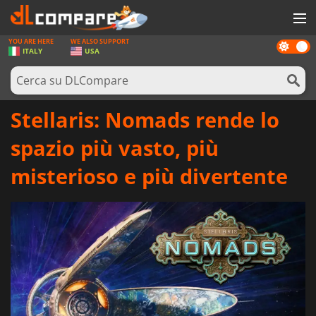
YOU ARE HERE
WE ALSO SUPPORT
Dark
GIOCHI
ITALY
USA
mode
PREPAGATE
SOFTWARE
Stellaris: Nomads rende lo
REWARDS
spazio più vasto, più
HARDWARE
misterioso e più divertente
NOTIZIE
ACCEDI O REGISTRATI