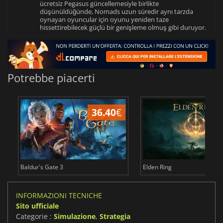
ücretsiz Pegasus güncellemesiyle birlikte
düşünüldüğünde, Nomads uzun süredir aynı tarzda
oynayan oyuncular için oyunu yeniden taze
hissettirebilecek güçlü bir genişleme olmuş gibi duruyor.
Potrebbe piacerti
36.40
€
2
Baldur's Gate 3
Elden Ring
INFORMAZIONI TECNICHE
Sito ufficiale
Categorie :
Simulazione
,
Strategia