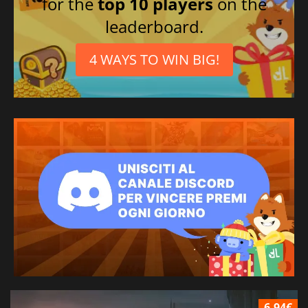
for the
top 10 players
on the
leaderboard.
4 WAYS TO WIN BIG!
6.94€