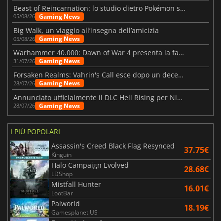
Beast of Reincarnation: lo studio dietro Pokémon su una nuova strada
Gaming News
05/08/26
Big Walk, un viaggio all’insegna dell’amicizia
Gaming News
05/08/26
Warhammer 40.000: Dawn of War 4 presenta la fazione dei Necron
Gaming News
31/07/26
Forsaken Realms: Vahrin's Call esce dopo un decennio di sviluppo
Gaming News
28/07/26
Annunciato ufficialmente il DLC Hell Rising per Nioh 3
Gaming News
28/07/26
I PIÙ POPOLARI
Assassin's Creed Black Flag Resynced
37.75€
Kinguin
Halo Campaign Evolved
28.68€
LDShop
Mistfall Hunter
16.01€
LootBar
Palworld
18.19€
Gamesplanet US