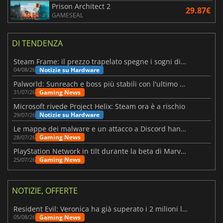
Prison Architect 2
29.87€
GAMESEAL
DI TENDENZA
Steam Frame: il prezzo trapelato spegne i sogni di un VR economico
Notizie su Hardware
04/08/26
Palworld: Sunreach e boss più stabili con l'ultimo update
Gaming News
31/07/26
Microsoft rivede Project Helix: Steam ora è a rischio
Notizie su Hardware
29/07/26
Le mappe dei malware e un attacco a Discord hanno colpito Meccha Chameleon
Gaming News
28/07/26
PlayStation Network in tilt durante la beta di Marvel Tōkon
Gaming News
25/07/26
NOTIZIE, OFFERTE
Resident Evil: Veronica ha già superato i 2 milioni liste dei desideri
Gaming News
05/08/26