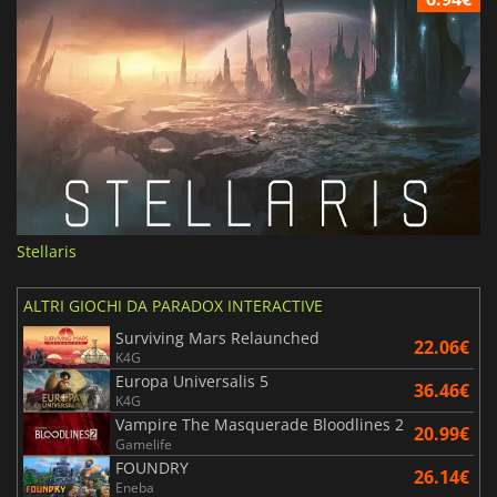
Stellaris
ALTRI GIOCHI DA PARADOX INTERACTIVE
Surviving Mars Relaunched
22.06€
K4G
Europa Universalis 5
36.46€
K4G
Vampire The Masquerade Bloodlines 2
20.99€
Gamelife
FOUNDRY
26.14€
Eneba