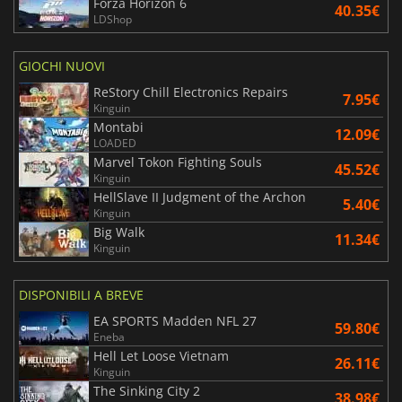
Forza Horizon 6
40.35€
LDShop
GIOCHI NUOVI
ReStory Chill Electronics Repairs
7.95€
Kinguin
Montabi
12.09€
LOADED
Marvel Tokon Fighting Souls
45.52€
Kinguin
HellSlave II Judgment of the Archon
5.40€
Kinguin
Big Walk
11.34€
Kinguin
DISPONIBILI A BREVE
EA SPORTS Madden NFL 27
59.80€
Eneba
Hell Let Loose Vietnam
26.11€
Kinguin
The Sinking City 2
38.98€