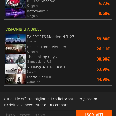
Kill The Shadow
6.73€
Kinguin
Retrowave 2
0.68€
Kinguin
DISPONIBILI A BREVE
EA SPORTS Madden NFL 27
59.80€
Eneba
Hell Let Loose Vietnam
26.11€
Kinguin
The Sinking City 2
38.98€
Gamesplanet US
STEINS;GATE RE BOOT
53.99€
Steam
Mortal Shell II
44.99€
Gamelife
Ottieni le offerte migliori e i codici sconto per giocatori
Iscriviti alla newsletter di DLCompare