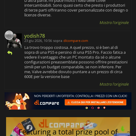
D'altra parte, mi piace molto l'idea delle cover
intercambiabili. Sono quasi certo che presto i produttori
di terze parti offriranno cover personalizzate con design o
licenze diverse.
Mostra l'originale
yodish78
23 giu 2026, 10:56
sopra
dlcompare.com
La trovo troppo costosa. A quel prezzo, si è ben al di
sopra di una PS5 e persino di una PS5 Pro. Faccio fatica a
vedere il vantaggio che un PC montato da sé o alcune
configurazioni preassemblate possono offrire prestazioni
simili per un budget comparabile, se non inferiore. Per
me, Valve avrebbe dovuto puntare a un prezzo di circa
600E per la versione base
Mostra l'originale
Featuring a total prize pool of