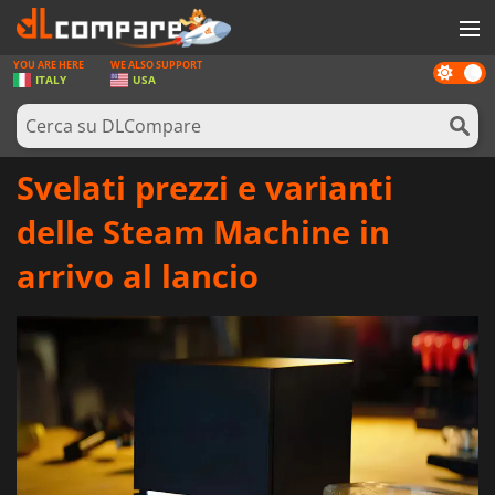
YOU ARE HERE
WE ALSO SUPPORT
Dark
GIOCHI
ITALY
USA
mode
PREPAGATE
SOFTWARE
Svelati prezzi e varianti
REWARDS
delle Steam Machine in
HARDWARE
arrivo al lancio
NOTIZIE
ACCEDI O REGISTRATI