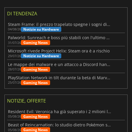
DI TENDENZA
Steam Frame: il prezzo trapelato spegne i sogni di un VR economico
Notizie su Hardware
04/08/26
Palworld: Sunreach e boss più stabili con l'ultimo update
Gaming News
31/07/26
Microsoft rivede Project Helix: Steam ora è a rischio
Notizie su Hardware
29/07/26
Le mappe dei malware e un attacco a Discord hanno colpito Meccha Chameleon
Gaming News
28/07/26
PlayStation Network in tilt durante la beta di Marvel Tōkon
Gaming News
25/07/26
NOTIZIE, OFFERTE
Resident Evil: Veronica ha già superato i 2 milioni liste dei desideri
Gaming News
05/08/26
Beast of Reincarnation: lo studio dietro Pokémon su una nuova strada
Gaming News
05/08/26