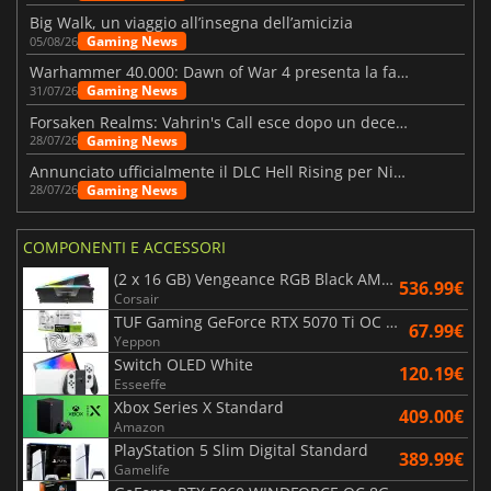
Big Walk, un viaggio all’insegna dell’amicizia
Gaming News
05/08/26
Warhammer 40.000: Dawn of War 4 presenta la fazione dei Necron
Gaming News
31/07/26
Forsaken Realms: Vahrin's Call esce dopo un decennio di sviluppo
Gaming News
28/07/26
Annunciato ufficialmente il DLC Hell Rising per Nioh 3
Gaming News
28/07/26
COMPONENTI E ACCESSORI
(2 x 16 GB) Vengeance RGB Black AMD Expo 6000 MHz - CAS 30
536.99€
Corsair
TUF Gaming GeForce RTX 5070 Ti OC White Edition 16GB
67.99€
Yeppon
Switch OLED White
120.19€
Esseeffe
Xbox Series X Standard
409.00€
Amazon
PlayStation 5 Slim Digital Standard
389.99€
Gamelife