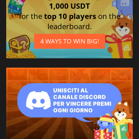
1,000 USDT
for the
top 10 players
on the
leaderboard.
4 WAYS TO WIN BIG!