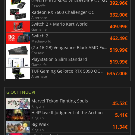
GeForce RTX 5060 WINDFORCE OC 8G
392.96€
Esseeffe
Radeon RX 7600 Challenger OC
332.00€
Alternate
Switch 2 + Mario Kart World
409.99€
Gamelife
Switch 2
462.49€
Mediaworld
(2 x 16 GB) Vengeance Black AMD Expo 6000 MHz - CAS 30
519.99€
Corsair
PlayStation 5 Slim Standard
519.99€
Gamelife
TUF Gaming GeForce RTX 5090 OC Edition 32GB
6357.00€
Alternate
GIOCHI NUOVI
Marvel Tokon Fighting Souls
45.52€
Kinguin
HellSlave II Judgment of the Archon
5.41€
Kinguin
Big Walk
11.34€
Kinguin