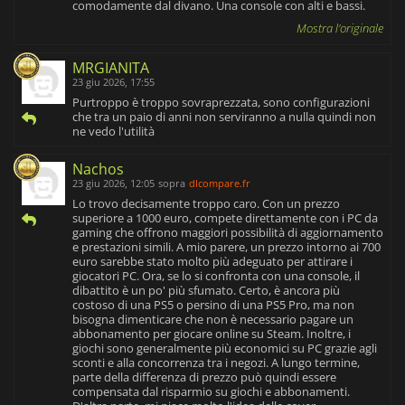
comodamente dal divano. Una console con alti e bassi.
Mostra l'originale
MRGIANITA
23 giu 2026, 17:55
Purtroppo è troppo sovraprezzata, sono configurazioni
che tra un paio di anni non serviranno a nulla quindi non
ne vedo l'utilità
Nachos
23 giu 2026, 12:05
sopra
dlcompare.fr
Lo trovo decisamente troppo caro. Con un prezzo
superiore a 1000 euro, compete direttamente con i PC da
gaming che offrono maggiori possibilità di aggiornamento
e prestazioni simili. A mio parere, un prezzo intorno ai 700
euro sarebbe stato molto più adeguato per attirare i
giocatori PC. Ora, se lo si confronta con una console, il
dibattito è un po' più sfumato. Certo, è ancora più
costoso di una PS5 o persino di una PS5 Pro, ma non
bisogna dimenticare che non è necessario pagare un
abbonamento per giocare online su Steam. Inoltre, i
giochi sono generalmente più economici su PC grazie agli
sconti e alla concorrenza tra i negozi. A lungo termine,
parte della differenza di prezzo può quindi essere
compensata dal risparmio su giochi e abbonamenti.