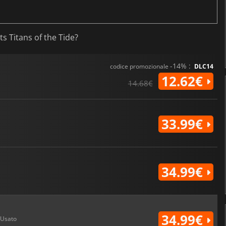
s Titans of the Tide?
-14% :
codice promozionale
DLC14
12.62€
14.68€
33.99€
34.99€
34.99€
Usato