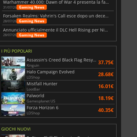
Warhammer 40.000: Dawn of War 4 presenta la fazione dei Necron
Gaming News
31/07/26
Forsaken Realms: Vahrin's Call esce dopo un decennio di sviluppo
Gaming News
28/07/26
Annunciato ufficialmente il DLC Hell Rising per Nioh 3
Gaming News
28/07/26
I PIÙ POPOLARI
Assassin's Creed Black Flag Resynced
37.75€
Kinguin
Halo Campaign Evolved
28.68€
LDShop
Mistfall Hunter
16.01€
LootBar
Palworld
18.19€
Gamesplanet US
Forza Horizon 6
40.35€
LDShop
GIOCHI NUOVI