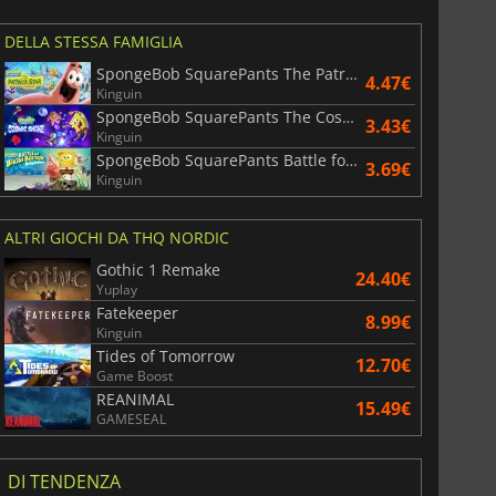
DELLA STESSA FAMIGLIA
SpongeBob SquarePants The Patrick Star Game
4.47€
Kinguin
SpongeBob SquarePants The Cosmic Shake
3.43€
Kinguin
SpongeBob SquarePants Battle for Bikini Bottom Rehydrated
3.69€
Kinguin
ALTRI GIOCHI DA THQ NORDIC
Gothic 1 Remake
24.40€
Yuplay
Fatekeeper
8.99€
Kinguin
Tides of Tomorrow
12.70€
Game Boost
REANIMAL
15.49€
GAMESEAL
DI TENDENZA