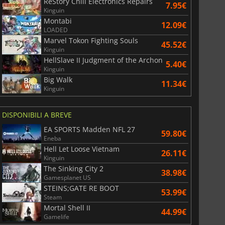
ReStory Chill Electronics Repairs
7.95€
Kinguin
Montabi
12.09€
LOADED
Marvel Tokon Fighting Souls
45.52€
Kinguin
HellSlave II Judgment of the Archon
5.40€
Kinguin
Big Walk
11.34€
Kinguin
DISPONIBILI A BREVE
EA SPORTS Madden NFL 27
59.80€
Eneba
Hell Let Loose Vietnam
26.11€
Kinguin
The Sinking City 2
38.98€
6.77
€
15.48
€
Gamesplanet US
STEINS;GATE RE BOOT
53.99€
Steam
Mortal Shell II
44.99€
Gamelife