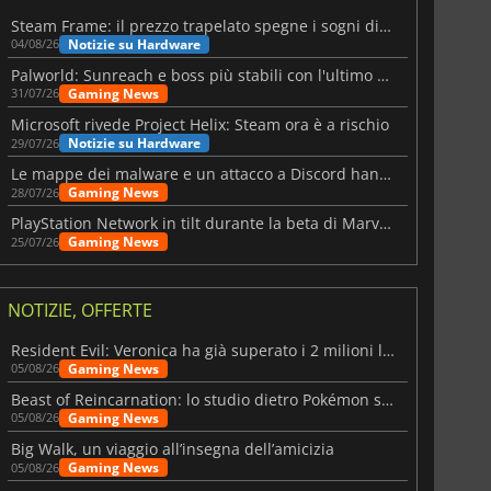
Steam Frame: il prezzo trapelato spegne i sogni di un VR economico
Notizie su Hardware
04/08/26
Palworld: Sunreach e boss più stabili con l'ultimo update
Gaming News
31/07/26
Microsoft rivede Project Helix: Steam ora è a rischio
Notizie su Hardware
29/07/26
Le mappe dei malware e un attacco a Discord hanno colpito Meccha Chameleon
Gaming News
28/07/26
PlayStation Network in tilt durante la beta di Marvel Tōkon
Gaming News
25/07/26
NOTIZIE, OFFERTE
Resident Evil: Veronica ha già superato i 2 milioni liste dei desideri
Gaming News
05/08/26
Beast of Reincarnation: lo studio dietro Pokémon su una nuova strada
Gaming News
05/08/26
Big Walk, un viaggio all’insegna dell’amicizia
Gaming News
05/08/26