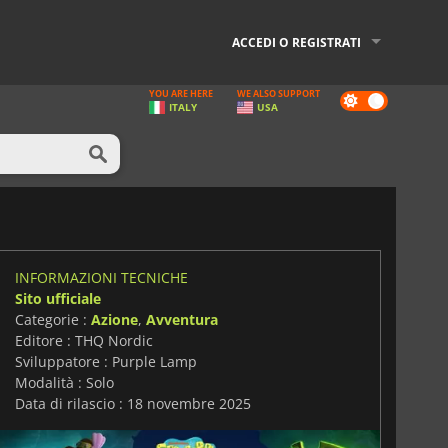
ACCEDI O REGISTRATI
YOU ARE HERE
WE ALSO SUPPORT
Dark
ITALY
USA
mode
INFORMAZIONI TECNICHE
Sito ufficiale
Categorie :
Azione
,
Avventura
Editore : THQ Nordic
Sviluppatore : Purple Lamp
Modalità : Solo
Data di rilascio : 18 novembre 2025