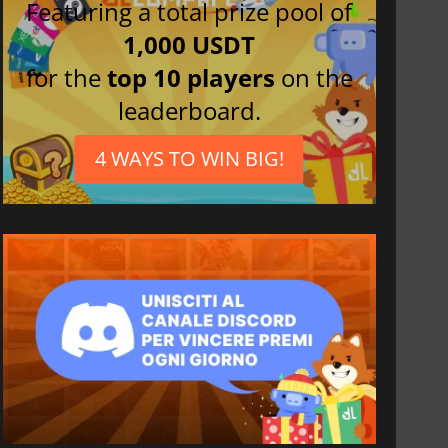
Featuring a total prize pool of
1,000 USDT
for the
top 10 players
on the
leaderboard.
4 WAYS TO WIN BIG!