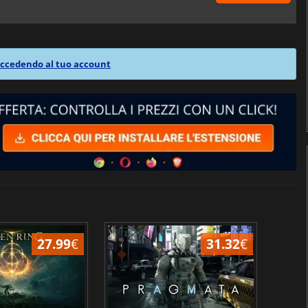
ccedendo al tuo account
27.99
€
31.32
€