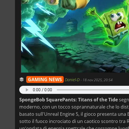
GAMING NEWS
Daniel-D
-
18 nov 2025, 20:54
SpongeBob SquarePants: Titans of the Tide
segna
moderno, con un tocco soprannaturale che lo dist
basato sull'Unreal Engine 5, il gioco presenta una B
sotto il fuoco incrociato di un caotico scontro tra
un'ondata di energia spettrale che corrompe luoghi 