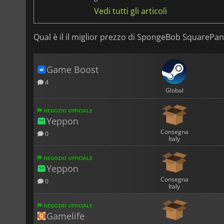
Vedi tutti gli articoli
Qual è il il miglior prezzo di SpongeBob SquarePant
Game Boost
4
Global
NEGOZIO UFFICIALE
Yeppon
Consegna
0
Italy
NEGOZIO UFFICIALE
Yeppon
Consegna
0
Italy
NEGOZIO UFFICIALE
Gamelife