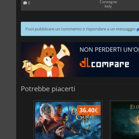
Consegna
0
Italy
Puoi pubblicare un commento o rispondere a un messaggio
a
Potrebbe piacerti
45.17
€
36.40
€