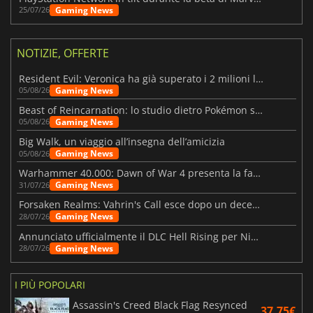
Gaming News
25/07/26
NOTIZIE, OFFERTE
Resident Evil: Veronica ha già superato i 2 milioni liste dei desideri
Gaming News
05/08/26
Beast of Reincarnation: lo studio dietro Pokémon su una nuova strada
Gaming News
05/08/26
Big Walk, un viaggio all’insegna dell’amicizia
Gaming News
05/08/26
Warhammer 40.000: Dawn of War 4 presenta la fazione dei Necron
Gaming News
31/07/26
Forsaken Realms: Vahrin's Call esce dopo un decennio di sviluppo
Gaming News
28/07/26
Annunciato ufficialmente il DLC Hell Rising per Nioh 3
Gaming News
28/07/26
I PIÙ POPOLARI
Assassin's Creed Black Flag Resynced
37.75€