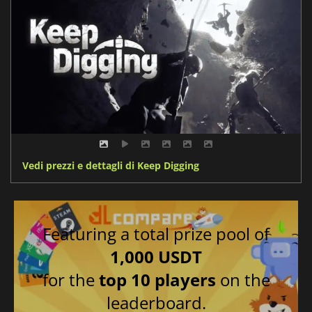
Vedi prezzi e dettagli di Keep Digging
Featuring a total prize pool of
1,000 USDT
for the
top 10 players
on the
leaderboard.