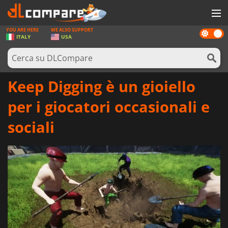
YOU ARE HERE
WE ALSO SUPPORT
Dark
GIOCHI
ITALY
USA
mode
PREPAGATE
SOFTWARE
Keep Digging è un gioiello
REWARDS
per i giocatori occasionali e
HARDWARE
sociali
NOTIZIE
ACCEDI O REGISTRATI