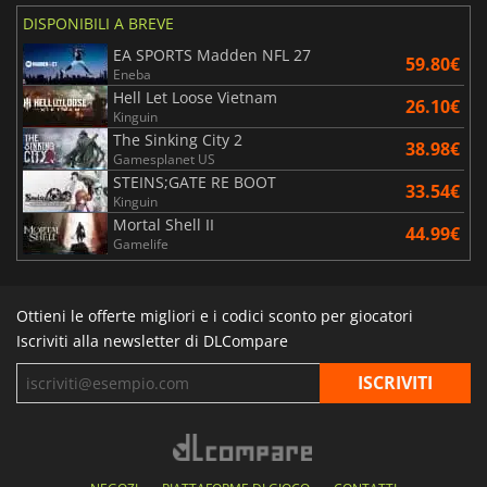
DISPONIBILI A BREVE
EA SPORTS Madden NFL 27
59.80€
Eneba
Hell Let Loose Vietnam
26.10€
Kinguin
The Sinking City 2
38.98€
Gamesplanet US
STEINS;GATE RE BOOT
33.54€
Kinguin
Mortal Shell II
44.99€
Gamelife
Ottieni le offerte migliori e i codici sconto per giocatori
Iscriviti alla newsletter di DLCompare