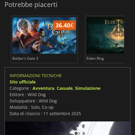
Potrebbe piacerti
36.40
€
2
Baldur's Gate 3
Elden Ring
INFORMAZIONI TECNICHE
Sito ufficiale
Categorie :
Avventura
,
Casuale
,
Simulazione
Editore : Wild Dog
Sviluppatore : Wild Dog
Modalità : Solo, Co-op
Data di rilascio : 11 settembre 2025