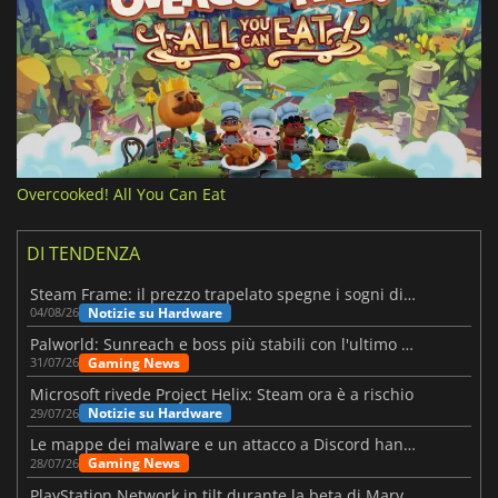
Overcooked! All You Can Eat
DI TENDENZA
Steam Frame: il prezzo trapelato spegne i sogni di un VR economico
Notizie su Hardware
04/08/26
Palworld: Sunreach e boss più stabili con l'ultimo update
Gaming News
31/07/26
Microsoft rivede Project Helix: Steam ora è a rischio
Notizie su Hardware
29/07/26
Le mappe dei malware e un attacco a Discord hanno colpito Meccha Chameleon
Gaming News
28/07/26
PlayStation Network in tilt durante la beta di Marvel Tōkon