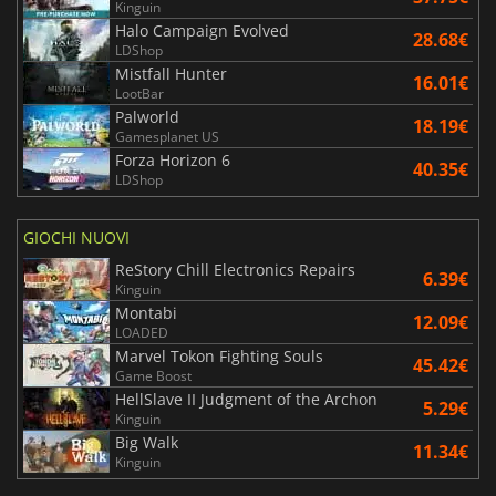
Kinguin
Halo Campaign Evolved
28.68€
LDShop
Mistfall Hunter
16.01€
LootBar
Palworld
18.19€
Gamesplanet US
Forza Horizon 6
40.35€
LDShop
GIOCHI NUOVI
ReStory Chill Electronics Repairs
6.39€
Kinguin
Montabi
12.09€
LOADED
Marvel Tokon Fighting Souls
45.42€
Game Boost
HellSlave II Judgment of the Archon
5.29€
Kinguin
Big Walk
11.34€
Kinguin