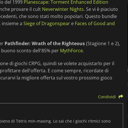
olo del 1999
Planescape: Torment Enhanced Edition
nche provare il cult
Neverwinter Nights
. Se vi è piaciuto
 precedenti, che sono stati molto popolari. Questo bundle
, insieme a
Siege of Dragonspear
e
Faces of Good and
per
Pathfinder: Wrath of the Righteous
(Stagione 1 e 2),
 buono sconto dell'85% per
MythForce
.
ione di giochi CRPG, quindi se volete acquistarlo per il
profittare dell'offerta. E come sempre, ricordate di
icurarvi la migliore offerta sul vostro prossimo gioco
Condividi
pieno di Tetris min-maxing. Lo sai che i giochi ritmici sono