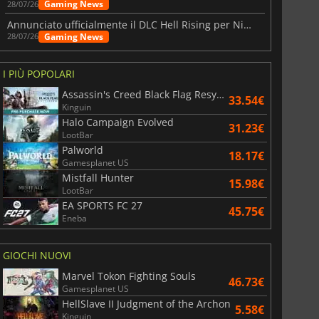
Gaming News
28/07/26
Annunciato ufficialmente il DLC Hell Rising per Nioh 3
Gaming News
28/07/26
I PIÙ POPOLARI
Assassin's Creed Black Flag Resynced
33.54€
Kinguin
Halo Campaign Evolved
31.23€
LootBar
Palworld
18.17€
Gamesplanet US
Mistfall Hunter
15.98€
LootBar
EA SPORTS FC 27
45.75€
Eneba
GIOCHI NUOVI
Marvel Tokon Fighting Souls
46.73€
Gamesplanet US
HellSlave II Judgment of the Archon
5.58€
Kinguin