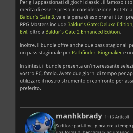
Per gli appassionati di giochi classici, il famoso tit
merita di essere preso in considerazione. Potete a
Baldur's Gate 3
, vale la pena di esplorare i titoli
RPG Masters include
Baldur's Gate: Deluxe Edition
Evil
, oltre a
Baldur's Gate 2 Enhanced Edition
.
Inoltre, il bundle offre anche due pass stagionali 
un pass stagionale per
Pathfinder: Kingmaker
e un
In sintesi, il bundle presenta un'interessante selez
vostro PC, fatelo. Avete due giorni di tempo per ap
utilizzare il nostro strumento di confronto per ass
preferito.
manhkbrady
1116 Articoli
Scrittore part-time, giocatore a tempo 
una forma di benchmarking umano?