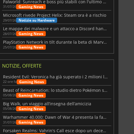
Palworld: Sunreach e boss più stabili con l'ultimo update
Gaming News
31/07/26
Microsoft rivede Project Helix: Steam ora è a rischio
Notizie su Hardware
29/07/26
Le mappe dei malware e un attacco a Discord hanno colpito Meccha Chameleon
Gaming News
28/07/26
PlayStation Network in tilt durante la beta di Marvel Tōkon
Gaming News
25/07/26
NOTIZIE, OFFERTE
Resident Evil: Veronica ha già superato i 2 milioni liste dei desideri
Gaming News
22 ore fa
Beast of Reincarnation: lo studio dietro Pokémon su una nuova strada
Gaming News
05/08/26
Big Walk, un viaggio all’insegna dell’amicizia
Gaming News
05/08/26
Warhammer 40.000: Dawn of War 4 presenta la fazione dei Necron
Gaming News
31/07/26
Forsaken Realms: Vahrin's Call esce dopo un decennio di sviluppo