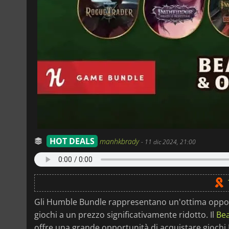
HOT DEALS
manhkbrady
-
11 dic 2024, 21:00
Gli Humble Bundle rappresentano un'ottima opportu
giochi a un prezzo significativamente ridotto. Il
Be
offre una grande opportunità di acquistare giochi 