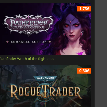
1.73€
Pathfinder Wrath of the Righteous
0.30€