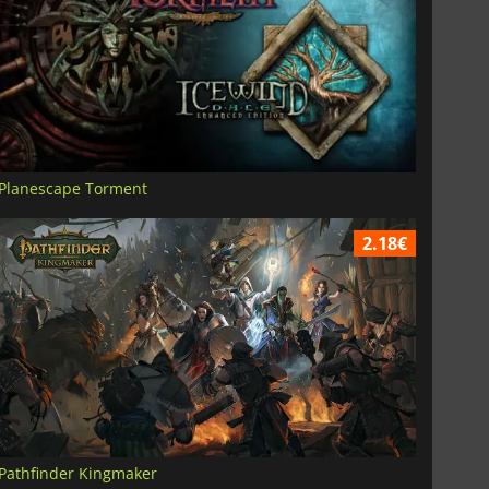
Planescape Torment
2.18€
Pathfinder Kingmaker