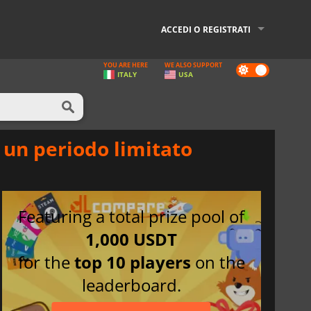
ACCEDI O REGISTRATI
YOU ARE HERE
WE ALSO SUPPORT
Dark
ITALY
USA
mode
un periodo limitato
Featuring a total prize pool of
1,000 USDT
for the
top 10 players
on the
leaderboard.