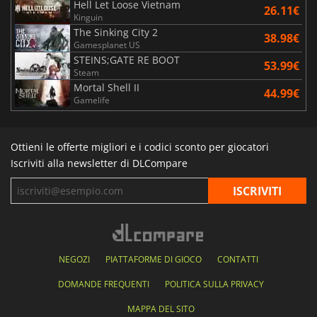
Hell Let Loose Vietnam
26.11€
Kinguin
The Sinking City 2
38.98€
Gamesplanet US
STEINS;GATE RE BOOT
53.99€
Steam
Mortal Shell II
44.99€
Gamelife
Ottieni le offerte migliori e i codici sconto per giocatori
Iscriviti alla newsletter di DLCompare
NEGOZI
PIATTAFORME DI GIOCO
CONTATTI
DOMANDE FREQUENTI
POLITICA SULLA PRIVACY
MAPPA DEL SITO