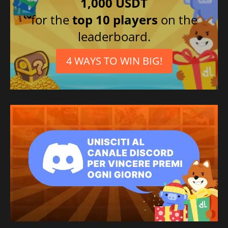
1,000 USDT
for the
top 10 players
on the
leaderboard.
4 WAYS TO WIN BIG!