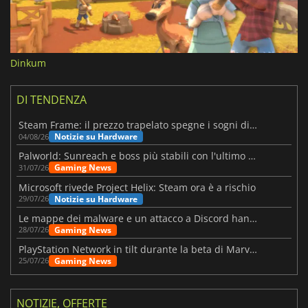
Dinkum
DI TENDENZA
Steam Frame: il prezzo trapelato spegne i sogni di un VR economico
Notizie su Hardware
04/08/26
Palworld: Sunreach e boss più stabili con l'ultimo update
Gaming News
31/07/26
Microsoft rivede Project Helix: Steam ora è a rischio
Notizie su Hardware
29/07/26
Le mappe dei malware e un attacco a Discord hanno colpito Meccha Chameleon
Gaming News
28/07/26
PlayStation Network in tilt durante la beta di Marvel Tōkon
Gaming News
25/07/26
NOTIZIE, OFFERTE