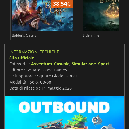
38.54
€
2
Baldur's Gate 3
Elden Ring
INFORMAZIONI TECNICHE
Sito ufficiale
Categorie :
Avventura
,
Casuale
,
Simulazione
,
Sport
Editore : Square Glade Games
Sviluppatore : Square Glade Games
Modalità : Solo, Co-op
Data di rilascio : 11 maggio 2026