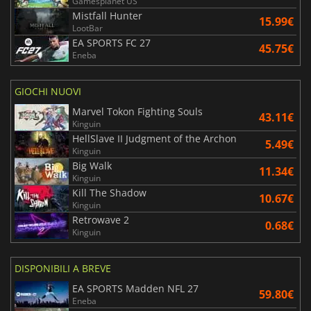
Gamesplanet US
Mistfall Hunter
15.99€
LootBar
EA SPORTS FC 27
45.75€
Eneba
GIOCHI NUOVI
Marvel Tokon Fighting Souls
43.11€
Kinguin
HellSlave II Judgment of the Archon
5.49€
Kinguin
Big Walk
11.34€
Kinguin
Kill The Shadow
10.67€
Kinguin
Retrowave 2
0.68€
Kinguin
DISPONIBILI A BREVE
EA SPORTS Madden NFL 27
59.80€
Eneba