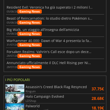
Resident Evil: Veronica ha già superato i 2 milioni liste dei desideri
Gaming News
05/08/26
Beast of Reincarnation: lo studio dietro Pokémon su una nuova strada
Gaming News
05/08/26
Big Walk, un viaggio all’insegna dell’amicizia
Gaming News
05/08/26
Warhammer 40.000: Dawn of War 4 presenta la fazione dei Necron
Gaming News
31/07/26
Forsaken Realms: Vahrin's Call esce dopo un decennio di sviluppo
Gaming News
28/07/26
Annunciato ufficialmente il DLC Hell Rising per Nioh 3
Gaming News
28/07/26
I PIÙ POPOLARI
Assassin's Creed Black Flag Resynced
37.75€
Kinguin
Halo Campaign Evolved
28.68€
LDShop
Palworld
18.19€