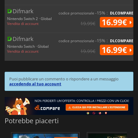
Difmark
-15% :
codice promozionale
DLCOMPARE
Nintendo Switch 2 · Global
16.99€
19.99€
Vendita di account
Difmark
-15% :
codice promozionale
DLCOMPARE
Nintendo Switch · Global
16.99€
19.99€
Vendita di account
Puoi pubblicare un commento o rispondere a un messaggio
accedendo al tuo account
Potrebbe piacerti