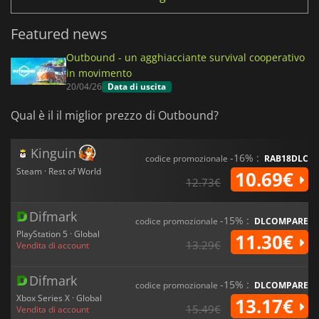
Featured news
Outbound - un agghiacciante survival cooperativo
in movimento
20/04/26
Data di uscita
Qual è il il miglior prezzo di Outbound?
Kinguin
-16% :
codice promozionale
RAB18DLC
Steam · Rest of World
10.69€
12.73€
Difmark
-15% :
codice promozionale
DLCOMPARE
PlayStation 5 · Global
11.30€
13.29€
Vendita di account
Difmark
-15% :
codice promozionale
DLCOMPARE
Xbox Series X · Global
13.17€
15.49€
Vendita di account