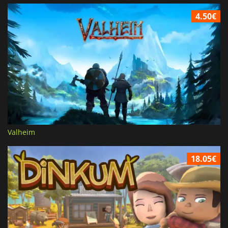
4.50€
Valheim
18.05€