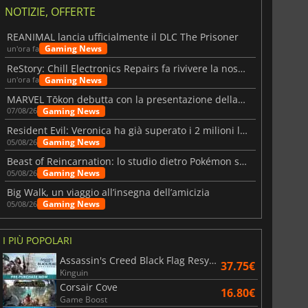
NOTIZIE, OFFERTE
REANIMAL lancia ufficialmente il DLC The Prisoner
Gaming News
un'ora fa
ReStory: Chill Electronics Repairs fa rivivere la nostalgia degli anni 2000
Gaming News
un'ora fa
MARVEL Tōkon debutta con la presentazione della roadmap per il primo anno
Gaming News
07/08/26
Resident Evil: Veronica ha già superato i 2 milioni liste dei desideri
Gaming News
05/08/26
Beast of Reincarnation: lo studio dietro Pokémon su una nuova strada
Gaming News
05/08/26
Big Walk, un viaggio all’insegna dell’amicizia
Gaming News
05/08/26
I PIÙ POPOLARI
Assassin's Creed Black Flag Resynced
37.75€
Kinguin
Corsair Cove
16.80€
Game Boost