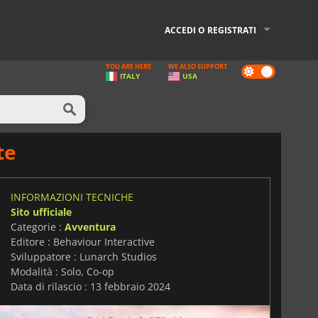
ACCEDI O REGISTRATI
YOU ARE HERE
WE ALSO SUPPORT
Dark
ITALY
USA
mode
te
INFORMAZIONI TECNICHE
Sito ufficiale
Categorie :
Avventura
Editore : Behaviour Interactive
Sviluppatore : Lunarch Studios
Modalità : Solo, Co-op
Data di rilascio : 13 febbraio 2024