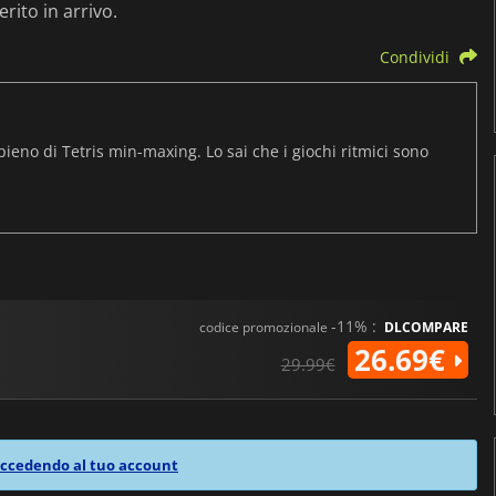
erito in arrivo.
Condividi
pieno di Tetris min-maxing. Lo sai che i giochi ritmici sono
-11% :
codice promozionale
DLCOMPARE
26.69€
29.99€
ccedendo al tuo account