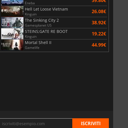
59.80€
Eneba
Hell Let Loose Vietnam
26.08€
Kinguin
The Sinking City 2
38.92€
Gamesplanet US
STEINS;GATE RE BOOT
19.22€
Kinguin
Mortal Shell II
44.99€
Gamelife
6.75
€
15.51
€
War WARHAMMER 3
Lies Of P