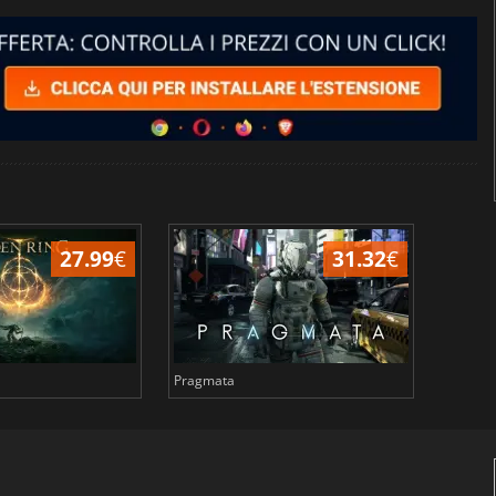
27.99
€
31.32
€
Pragmata
Total 