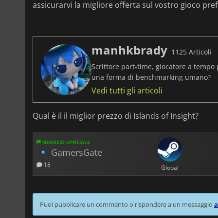
assicurarvi la migliore offerta sul vostro gioco pref
manhkbrady
1125 Articoli
Scrittore part-time, giocatore a tempo 
una forma di benchmarking umano?
Vedi tutti gli articoli
Qual è il il miglior prezzo di Islands of Insight?
NEGOZIO UFFICIALE
GamersGate
18
Global
Puoi pubblicare un commento o rispondere a un messaggio
a