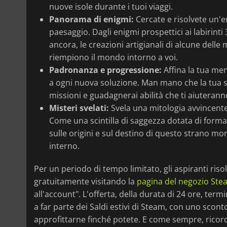
nuove isole durante i tuoi viaggi.
Panorama di enigmi:
Cercate e risolvete un'e
paesaggio. Dagli enigmi prospettici ai labirinti 3
ancora, le creazioni artigianali di alcune dell
riempiono il mondo intorno a voi.
Padronanza e progressione:
Affina la tua men
a ogni nuova soluzione. Man mano che la tua s
missioni e guadagnerai abilità che ti aiuterann
Misteri svelati:
Svela una mitologia avvincente
Come una scintilla di saggezza dotata di forma f
sulle origini e sul destino di questo strano mo
interno.
Per un periodo di tempo limitato, gli aspiranti riso
gratuitamente visitando la
pagina del negozio Ste
all'account". L'offerta, della durata di 24 ore, term
a far parte dei Saldi estivi di Steam, con uno scont
approfittarne finché potete. E come sempre, ricord