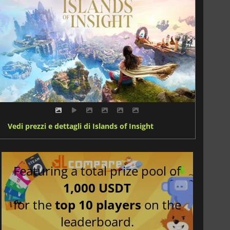
Vedi prezzi e dettagli di Islands of Insight
Featuring a total prize pool of
1,000 USDT
for the
top 10 players
on the
leaderboard.