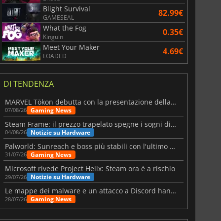
Blight Survival
82.99€
GAMESEAL
What the Fog
0.35€
Kinguin
Meet Your Maker
4.69€
LOADED
DI TENDENZA
MARVEL Tōkon debutta con la presentazione della roadmap per il primo anno
Gaming News
07/08/26
Steam Frame: il prezzo trapelato spegne i sogni di un VR economico
Notizie su Hardware
04/08/26
Palworld: Sunreach e boss più stabili con l'ultimo update
Gaming News
31/07/26
Microsoft rivede Project Helix: Steam ora è a rischio
Notizie su Hardware
29/07/26
Le mappe dei malware e un attacco a Discord hanno colpito Meccha Chameleon
Gaming News
28/07/26