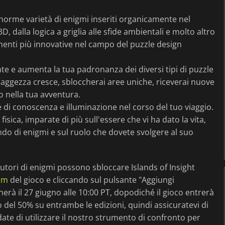
norme varietà di enigmi inseriti organicamente nel
D, dalla logica a griglia alle sfide ambientali e molto altro
e menti più innovative nel campo del puzzle design
te e aumenta la tua padronanza dei diversi tipi di puzzle
aggezza cresce, sbloccherai aree uniche, riceverai nuove
o nella tua avventura.
 di conoscenza e illuminazione nel corso del tuo viaggio.
isica, imparate di più sull'essere che vi ha dato la vita,
ndo di enigmi e sul ruolo che dovete svolgere al suo
lutori di enigmi possono sbloccare Islands of Insight
am
del gioco e cliccando sul pulsante "Aggiungi
inerà il 27 giugno alle 10:00 PT, dopodiché il gioco entrerà
o del 50% su entrambe le edizioni, quindi assicuratevi di
ate di utilizzare il nostro strumento di confronto per