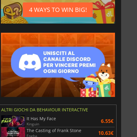
4 WAYS TO WIN BIG!
ALTRI GIOCHI DA BEHAVIOUR INTERACTIVE
It Has My Face
6.55€
Kinguin
The Casting of Frank Stone
10.63€
Eneba