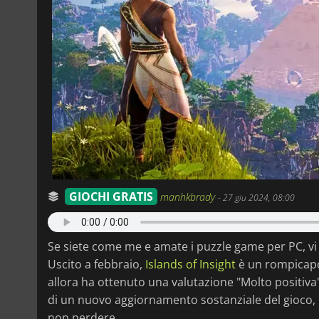
GIOCHI GRATIS
manhkbrady
-
27 giu 2024, 08:00
Se siete come me e amate i puzzle game per PC, vi c
Uscito a febbraio,
Islands of Insight
è un rompicapo
allora ha ottenuto una valutazione "Molto positiva" 
di un nuovo aggiornamento sostanziale del gioco, 
non perdere.