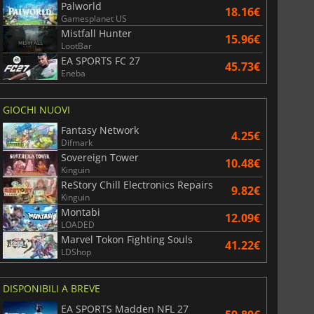
Palworld
18.16€
Gamesplanet US
Mistfall Hunter
15.96€
LootBar
EA SPORTS FC 27
45.73€
Eneba
GIOCHI NUOVI
Fantasy Network
4.25€
Difmark
Sovereign Tower
10.48€
Kinguin
ReStory Chill Electronics Repairs
9.82€
Kinguin
Montabi
12.09€
LOADED
Marvel Tokon Fighting Souls
41.22€
LDShop
DISPONIBILI A BREVE
EA SPORTS Madden NFL 27