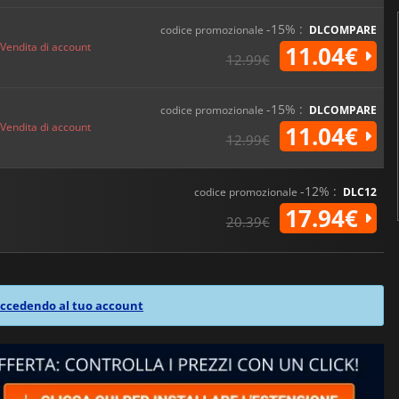
-15% :
codice promozionale
DLCOMPARE
Vendita di account
11.04€
12.99€
-15% :
codice promozionale
DLCOMPARE
Vendita di account
11.04€
12.99€
-12% :
codice promozionale
DLC12
17.94€
20.39€
ccedendo al tuo account