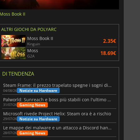
Moss Book II
ALTRI GIOCHI DA POLYARC
Moss Book II
2.35€
Kinguin
Moss
18.69€
G2A
DI TENDENZA
Steam Frame: il prezzo trapelato spegne i sogni di un VR economico
Notizie su Hardware
04/08/26
Palworld: Sunreach e boss più stabili con l'ultimo update
Gaming News
31/07/26
Microsoft rivede Project Helix: Steam ora è a rischio
Notizie su Hardware
29/07/26
Le mappe dei malware e un attacco a Discord hanno colpito Meccha Chameleon
Gaming News
28/07/26