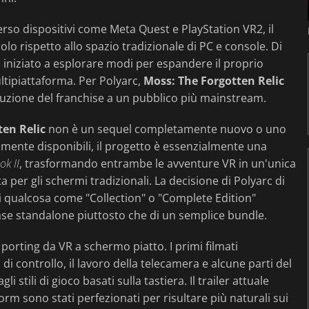
verso dispositivi come Meta Quest e PlayStation VR2, il
o rispetto allo spazio tradizionale di PC e console. Di
 iniziato a esplorare modi per espandere il proprio
ltipiattaforma. Per Polyarc,
Moss: The Forgotten Relic
uzione del franchise a un pubblico più mainstream.
ten Relic
non è un sequel completamente nuovo o uno
lmente disponibili, il progetto è essenzialmente una
k II
, trasformando entrambe le avventure VR in un'unica
 per gli schermi tradizionali. La decisione di Polyarc di
i qualcosa come "Collection" o "Complete Edition"
lease standalone piuttosto che di un semplice bundle.
porting da VR a schermo piatto. I primi filmati
 controllo, il lavoro della telecamera e alcune parti del
i stili di gioco basati sulla tastiera. Il trailer attuale
orm sono stati perfezionati per risultare più naturali sui