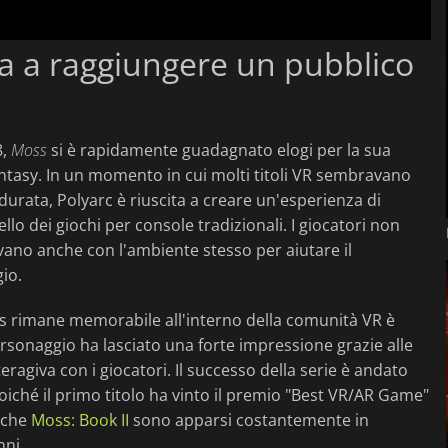
ra a raggiungere un pubblico
8,
Moss
si è rapidamente guadagnato elogi per la sua
antasy. In un momento in cui molti titoli VR sembravano
durata, Polyarc è riuscita a creare un'esperienza di
lo dei giochi per console tradizionali. I giocatori non
vano anche con l'ambiente stesso per aiutare il
gio.
oss rimane memorabile all'interno della comunità VR è
ersonaggio ha lasciato una forte impressione grazie alle
ragiva con i giocatori. Il successo della serie è andato
 poiché il primo titolo ha vinto il premio "Best VR/AR Game"
che
Moss: Book II
sono apparsi costantemente in
nni.