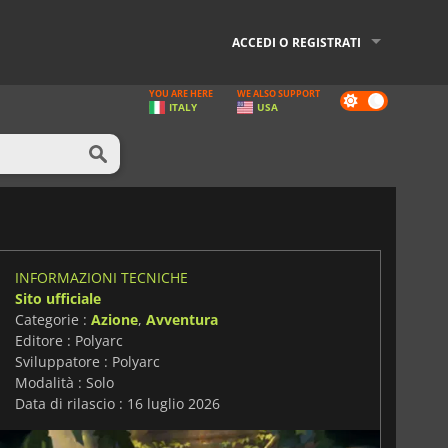
ACCEDI O REGISTRATI
YOU ARE HERE
WE ALSO SUPPORT
Dark
ITALY
USA
mode
INFORMAZIONI TECNICHE
Sito ufficiale
Categorie :
Azione
,
Avventura
Editore : Polyarc
Sviluppatore : Polyarc
Modalità : Solo
Data di rilascio : 16 luglio 2026