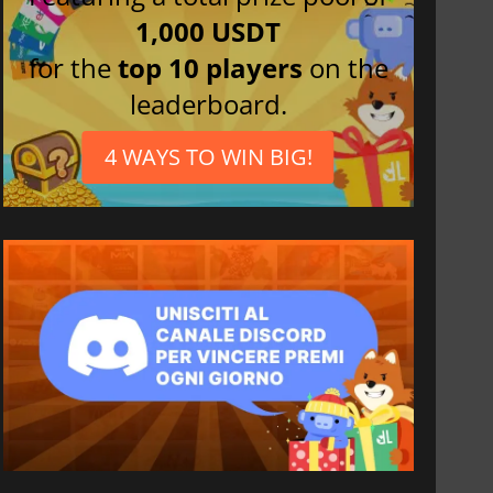
1,000 USDT
for the
top 10 players
on the
leaderboard.
4 WAYS TO WIN BIG!