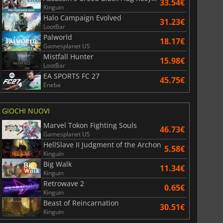
33.54€
Kinguin
Halo Campaign Evolved
31.23€
LootBar
Palworld
18.17€
Gamesplanet US
Mistfall Hunter
15.98€
LootBar
EA SPORTS FC 27
45.75€
Eneba
GIOCHI NUOVI
Marvel Tokon Fighting Souls
46.73€
Gamesplanet US
HellSlave II Judgment of the Archon
5.58€
Kinguin
Big Walk
11.34€
Kinguin
Retrowave 2
0.65€
Kinguin
Beast of Reincarnation
30.51€
Kinguin