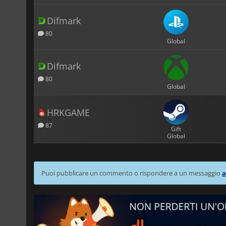
Difmark
80
Global
Difmark
80
Global
HRKGAME
87
Gift
Global
Puoi pubblicare un commento o rispondere a un messaggio
a