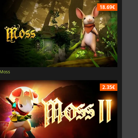
18.69€
Moss
2.35€