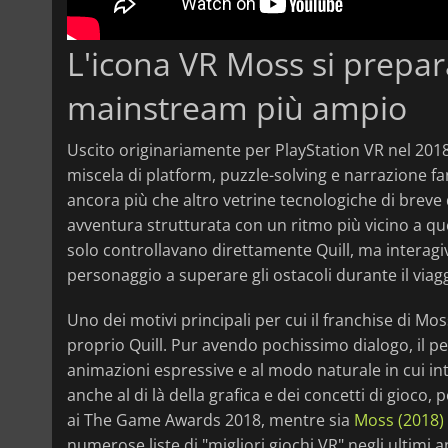
L'icona VR Moss si prepa
mainstream più ampio
Uscito originariamente per PlayStation VR nel 201
miscela di platform, puzzle-solving e narrazione f
ancora più che altro vetrine tecnologiche di breve 
avventura strutturata con un ritmo più vicino a quel
solo controllavano direttamente Quill, ma interagi
personaggio a superare gli ostacoli durante il viag
Uno dei motivi principali per cui il franchise di M
proprio Quill. Pur avendo pochissimo dialogo, il p
animazioni espressive e al modo naturale in cui inte
anche al di là della grafica e dei concetti di gioco,
ai The Game Awards 2018, mentre sia
Moss (2018)
numerose liste di "migliori giochi VR" negli ultimi a