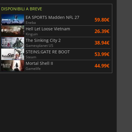
DISPONIBILI A BREVE
EA SPORTS Madden NFL 27
59.80€
Eneba
Hell Let Loose Vietnam
26.39€
Kinguin
The Sinking City 2
38.94€
Gamesplanet US
STEINS;GATE RE BOOT
53.99€
Steam
Mortal Shell II
44.99€
Gamelife