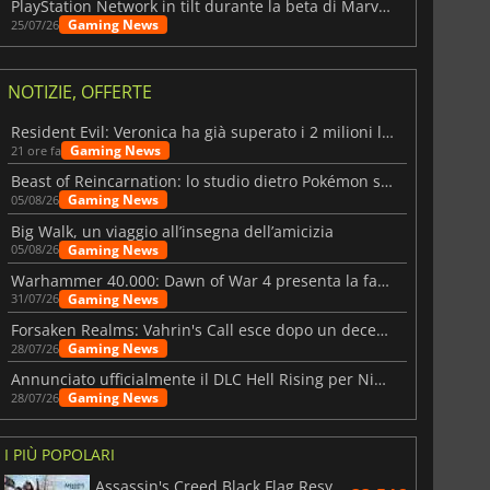
PlayStation Network in tilt durante la beta di Marvel Tōkon
Gaming News
25/07/26
NOTIZIE, OFFERTE
Resident Evil: Veronica ha già superato i 2 milioni liste dei desideri
Gaming News
21 ore fa
Beast of Reincarnation: lo studio dietro Pokémon su una nuova strada
Gaming News
05/08/26
Big Walk, un viaggio all’insegna dell’amicizia
Gaming News
05/08/26
Warhammer 40.000: Dawn of War 4 presenta la fazione dei Necron
Gaming News
31/07/26
Forsaken Realms: Vahrin's Call esce dopo un decennio di sviluppo
Gaming News
28/07/26
Annunciato ufficialmente il DLC Hell Rising per Nioh 3
Gaming News
28/07/26
I PIÙ POPOLARI
Assassin's Creed Black Flag Resynced