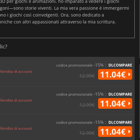
3D per giochi e animazioni, ho imparato a vedere i giochi
igoni—sono storie viventi. La mia vera passione è immergermi
o i giochi così coinvolgenti. Ora, sono dedicato a
uniche con altri appassionati attraverso la mia scrittura.
lic?
-15% :
codice promozionale
DLCOMPARE
Vendita di account
11.04€
12.99€
-15% :
codice promozionale
DLCOMPARE
Vendita di account
11.04€
12.99€
-15% :
codice promozionale
DLCOMPARE
Vendita di account
11.04€
12.99€