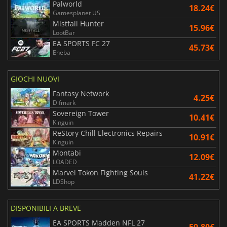
Palworld
18.24€
Gamesplanet US
Mistfall Hunter
15.96€
LootBar
EA SPORTS FC 27
45.73€
Eneba
GIOCHI NUOVI
Fantasy Network
4.25€
Difmark
Sovereign Tower
10.41€
Kinguin
ReStory Chill Electronics Repairs
10.91€
Kinguin
Montabi
12.09€
LOADED
Marvel Tokon Fighting Souls
41.22€
LDShop
DISPONIBILI A BREVE
EA SPORTS Madden NFL 27