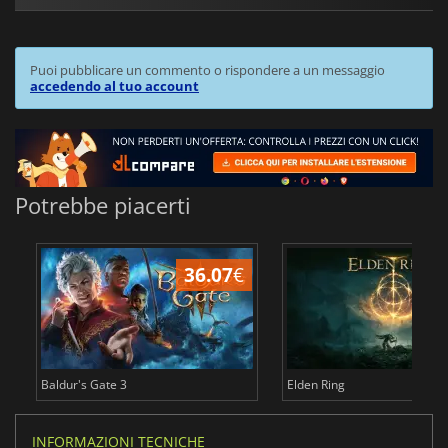
Puoi pubblicare un commento o rispondere a un messaggio
accedendo al tuo account
Potrebbe piacerti
36.07
€
2
Baldur's Gate 3
Elden Ring
INFORMAZIONI TECNICHE