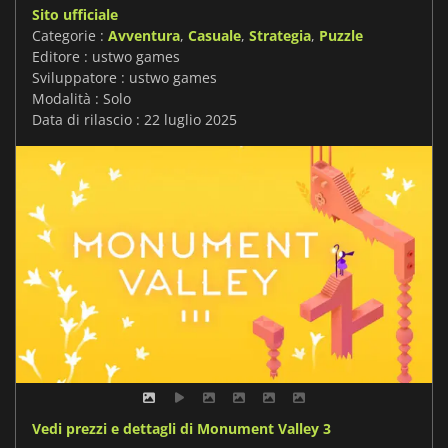
Sito ufficiale
Categorie :
Avventura
,
Casuale
,
Strategia
,
Puzzle
Editore : ustwo games
Sviluppatore : ustwo games
Modalità : Solo
Data di rilascio : 22 luglio 2025
Vedi prezzi e dettagli di Monument Valley 3