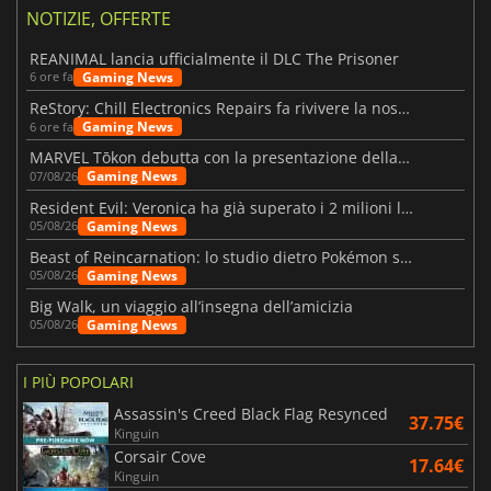
NOTIZIE, OFFERTE
REANIMAL lancia ufficialmente il DLC The Prisoner
Gaming News
6 ore fa
ReStory: Chill Electronics Repairs fa rivivere la nostalgia degli anni 2000
Gaming News
6 ore fa
MARVEL Tōkon debutta con la presentazione della roadmap per il primo anno
Gaming News
07/08/26
Resident Evil: Veronica ha già superato i 2 milioni liste dei desideri
Gaming News
05/08/26
Beast of Reincarnation: lo studio dietro Pokémon su una nuova strada
Gaming News
05/08/26
Big Walk, un viaggio all’insegna dell’amicizia
Gaming News
05/08/26
I PIÙ POPOLARI
Assassin's Creed Black Flag Resynced
37.75€
Kinguin
Corsair Cove
17.64€
Kinguin