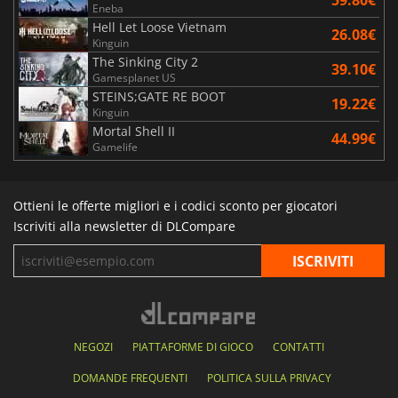
59.80€
Eneba
Hell Let Loose Vietnam
26.08€
Kinguin
The Sinking City 2
39.10€
Gamesplanet US
STEINS;GATE RE BOOT
19.22€
Kinguin
Mortal Shell II
44.99€
Gamelife
Ottieni le offerte migliori e i codici sconto per giocatori
Iscriviti alla newsletter di DLCompare
NEGOZI
PIATTAFORME DI GIOCO
CONTATTI
DOMANDE FREQUENTI
POLITICA SULLA PRIVACY