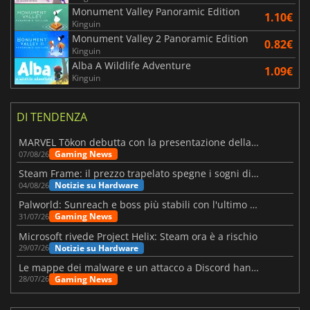
Monument Valley Panoramic Edition
1.10€
Kinguin
Monument Valley 2 Panoramic Edition
0.82€
Kinguin
Alba A Wildlife Adventure
1.09€
Kinguin
DI TENDENZA
MARVEL Tōkon debutta con la presentazione della roadmap per il primo anno
Gaming News
07/08/26
Steam Frame: il prezzo trapelato spegne i sogni di un VR economico
Notizie su Hardware
04/08/26
Palworld: Sunreach e boss più stabili con l'ultimo update
Gaming News
31/07/26
Microsoft rivede Project Helix: Steam ora è a rischio
Notizie su Hardware
29/07/26
Le mappe dei malware e un attacco a Discord hanno colpito Meccha Chameleon
Gaming News
28/07/26