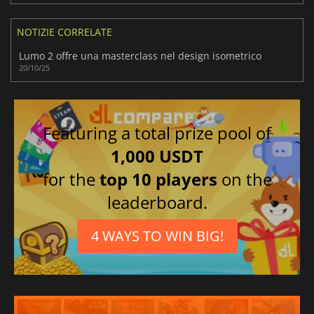
NOTIZIE CORRELATE
Lumo 2 offre una masterclass nel design isometrico
20/10/25
Featuring a total prize pool of
1,000 USDT
for the
top 10 players
on the
leaderboard.
4 WAYS TO WIN BIG!