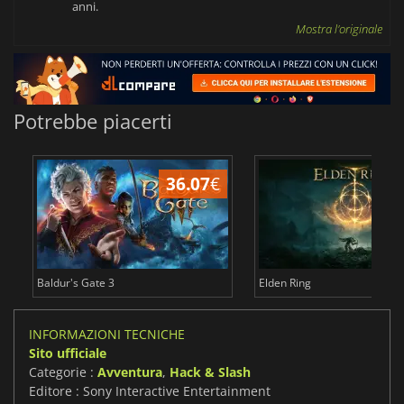
anni.
Mostra l'originale
Potrebbe piacerti
36.07
€
2
Baldur's Gate 3
Elden Ring
INFORMAZIONI TECNICHE
Sito ufficiale
Categorie :
Avventura
,
Hack & Slash
Editore : Sony Interactive Entertainment