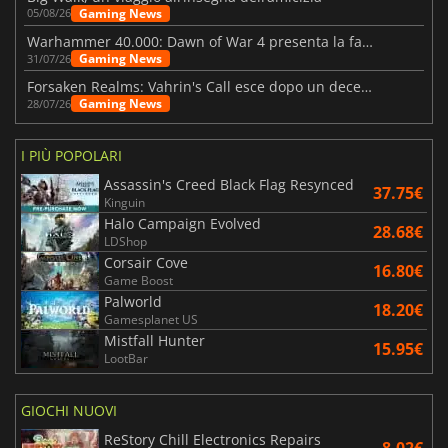
Gaming News
05/08/26
Warhammer 40.000: Dawn of War 4 presenta la fazione dei Necron
Gaming News
31/07/26
Forsaken Realms: Vahrin's Call esce dopo un decennio di sviluppo
Gaming News
28/07/26
I PIÙ POPOLARI
Assassin's Creed Black Flag Resynced
37.75€
Kinguin
Halo Campaign Evolved
28.68€
LDShop
Corsair Cove
16.80€
Game Boost
Palworld
18.20€
Gamesplanet US
Mistfall Hunter
15.95€
LootBar
GIOCHI NUOVI
ReStory Chill Electronics Repairs