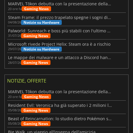
MARVEL Tōkon debutta con la presentazione della roadmap per il primo anno
Gaming News
20 ore fa
Steam Frame: il prezzo trapelato spegne i sogni di un VR economico
Notizie su Hardware
04/08/26
Palworld: Sunreach e boss più stabili con l'ultimo update
Gaming News
31/07/26
Microsoft rivede Project Helix: Steam ora è a rischio
Notizie su Hardware
29/07/26
Le mappe dei malware e un attacco a Discord hanno colpito Meccha Chameleon
Gaming News
28/07/26
NOTIZIE, OFFERTE
MARVEL Tōkon debutta con la presentazione della roadmap per il primo anno
Gaming News
20 ore fa
Resident Evil: Veronica ha già superato i 2 milioni liste dei desideri
Gaming News
05/08/26
Beast of Reincarnation: lo studio dietro Pokémon su una nuova strada
Gaming News
05/08/26
Big Walk, un viaggio all’insegna dell’amicizia