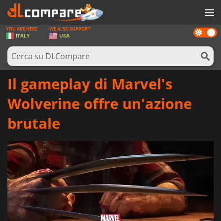
YOU ARE HERE
WE ALSO SUPPORT
Dark
GIOCHI
ITALY
USA
mode
PREPAGATE
SOFTWARE
Il gameplay di Marvel's
REWARDS
Wolverine offre un'azione
HARDWARE
brutale
NOTIZIE
ACCEDI O REGISTRATI