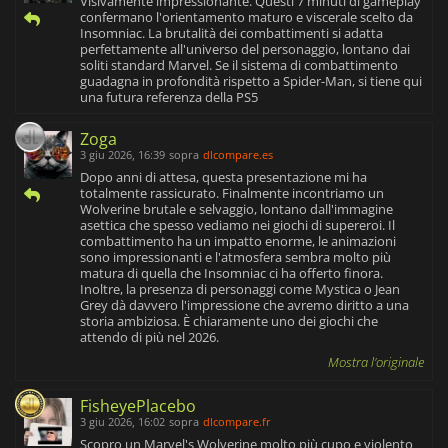
Visivamente impressionante. Questi 7 minuti di gameplay
confermano l'orientamento maturo e viscerale scelto da
Insomniac. La brutalità dei combattimenti si adatta
perfettamente all'universo del personaggio, lontano dai
soliti standard Marvel. Se il sistema di combattimento
guadagna in profondità rispetto a Spider-Man, si tiene qui
una futura referenza della PS5
Zoga
3 giu 2026, 16:39
sopra
dlcompare.es
Dopo anni di attesa, questa presentazione mi ha
totalmente rassicurato. Finalmente incontriamo un
Wolverine brutale e selvaggio, lontano dall'immagine
asettica che spesso vediamo nei giochi di supereroi. Il
combattimento ha un impatto enorme, le animazioni
sono impressionanti e l'atmosfera sembra molto più
matura di quella che Insomniac ci ha offerto finora.
Inoltre, la presenza di personaggi come Mystica o Jean
Grey dà davvero l'impressione che avremo diritto a una
storia ambiziosa. È chiaramente uno dei giochi che
attendo di più nel 2026.
Mostra l'originale
FisheyePlacebo
3 giu 2026, 16:02
sopra
dlcompare.fr
Scopro un Marvel's Wolverine molto più cupo e violento