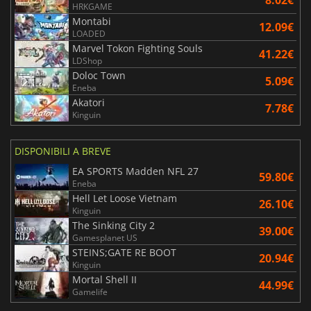
8.02€
HRKGAME
Montabi
12.09€
LOADED
Marvel Tokon Fighting Souls
41.22€
LDShop
Doloc Town
5.09€
Eneba
Akatori
7.78€
Kinguin
DISPONIBILI A BREVE
EA SPORTS Madden NFL 27
59.80€
Eneba
Hell Let Loose Vietnam
26.10€
Kinguin
The Sinking City 2
39.00€
Gamesplanet US
STEINS;GATE RE BOOT
20.94€
Kinguin
Mortal Shell II
44.99€
Gamelife