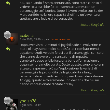
più. Da quando è stato annunciato, sono stato curioso di
vedere cosa avrebbe fatto Insomniac Games con un
personaggio così iconico. Dopo il lavoro svolto con Spider-
Man, confido nella loro capacità di offrire un'avventura
spettacolare e fedele al personaggio.
Mostra l'originale
Scibella
3 giu 2026, 19:40
sopra
dlcompare.com
Dopo aver visto i 7 minuti di jogabilidade di Wolverine in
State of Play, sono molto soddisfatto. I combattimenti
appaiono crudi, veloci e feroci per il personaggio, con colpi
che danno davvero una sensazione di impatto.
L'ambiente cupo e folle funziona bene e l'animazione di
Logan sembra molto curata. Detto questo, sono ancora in
attesa di saperne di più sull'esplorazione, la varietà di
personaggi e la profondità della giocabilità a lungo
termine. Il divertimento è ottimo, ma il gioco deve durare.
Ad oggi, questo è chiaramente uno dei titoli che più mi
hanno impressionato di State of Play.
Mostra l'originale
yodish78
3 giu 2026, 18:19