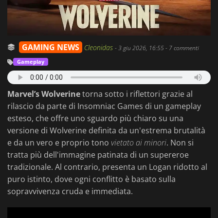
GAMING NEWS
Cleonidas
-
3 giu 2026, 16:55
- 7 commenti
Gameplay
Marvel’s Wolverine
torna sotto i riflettori grazie al
rilascio da parte di Insomniac Games di un gameplay
esteso, che offre uno sguardo più chiaro su una
versione di Wolverine definita da un'estrema brutalità
e da un vero e proprio tono
vietato ai minori
. Non si
tratta più dell'immagine patinata di un supereroe
tradizionale. Al contrario, presenta un Logan ridotto al
puro istinto, dove ogni conflitto è basato sulla
sopravvivenza cruda e immediata.