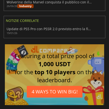
Wolverine della Marvel conquista il pubblico con il disco fisico
Industry
26/06/26
NOTIZIE CORRELATE
Update di PS5 Pro con PSSR 2.0 previsto entro la fine di marzo
19/01/26
Featuring a total prize pool of
1,000 USDT
for the
top 10 players
on the
leaderboard.
4 WAYS TO WIN BIG!