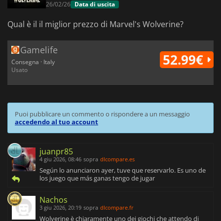
26/02/26
Data di uscita
Qual è il il miglior prezzo di Marvel's Wolverine?
Gamelife
52.99€
Consegna · Italy
Usato
Puoi pubblicare un commento o rispondere a un messaggio
accedendo al tuo account
juanpr85
4 giu 2026, 08:46
sopra
dlcompare.es
Según lo anunciaron ayer, tuve que reservarlo. Es uno de
los juego que más ganas tengo de jugar
Nachos
3 giu 2026, 20:19
sopra
dlcompare.fr
Wolverine è chiaramente uno dei giochi che attendo di