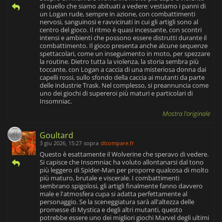
di quello che siamo abituati a vedere: vestiamo i panni di
un Logan rude, sempre in azione, con combattimenti
nervosi, sanguinosi e ravvicinati in cui gli artigli sono al
centro del gioco. Il ritmo è quasi incessante, con scontri
intensi e ambienti che possono essere distrutti durante il
combattimento. Il gioco presenta anche alcune sequenze
spettacolari, come un inseguimento in moto, per spezzare
la routine. Dietro tutta la violenza, la storia sembra più
toccante, con Logan a caccia di una misteriosa donna dai
capelli rossi, sullo sfondo della caccia ai mutanti da parte
delle industrie Trask. Nel complesso, si preannuncia come
uno dei giochi di supereroi più maturi e particolari di
Insomniac.
Mostra l'originale
Goultard
3 giu 2026, 15:27
sopra
dlcompare.fr
Questo è esattamente il Wolverine che speravo di vedere.
Si capisce che Insomniac ha voluto allontanarsi dal tono
più leggero di Spider-Man per proporre qualcosa di molto
più maturo, brutale e viscerale. I combattimenti
sembrano spigolosi, gli artigli finalmente fanno davvero
male e l'atmosfera cupa si adatta perfettamente al
personaggio. Se la sceneggiatura sarà all'altezza delle
promesse di Mystica e degli altri mutanti, questo
potrebbe essere uno dei migliori giochi Marvel degli ultimi