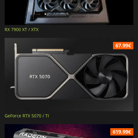
RX 7900 XT / XTX
67.99€
GeForce RTX 5070 / TI
619.99€