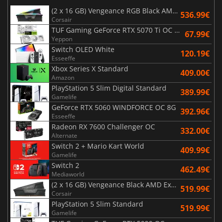
(2 x 16 GB) Vengeance RGB Black AMD Expo 6000 MHz - CAS 30
536.99€
Corsair
TUF Gaming GeForce RTX 5070 Ti OC White Edition 16GB
67.99€
Yeppon
Switch OLED White
120.19€
Esseeffe
Xbox Series X Standard
409.00€
Amazon
PlayStation 5 Slim Digital Standard
389.99€
Gamelife
GeForce RTX 5060 WINDFORCE OC 8G
392.96€
Esseeffe
Radeon RX 7600 Challenger OC
332.00€
Alternate
Switch 2 + Mario Kart World
409.99€
Gamelife
Switch 2
462.49€
Mediaworld
(2 x 16 GB) Vengeance Black AMD Expo 6000 MHz - CAS 30
519.99€
Corsair
PlayStation 5 Slim Standard
519.99€
Gamelife