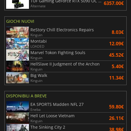
TUF Gaming GeForce RTX 5090 OC Edition 32GB
6357.00€
Alternate
GIOCHI NUOVI
ReStory Chill Electronics Repairs
8.03€
Kinguin
Montabi
12.09€
LOADED
Marvel Tokon Fighting Souls
45.52€
Kinguin
HellSlave II Judgment of the Archon
5.40€
Kinguin
Big Walk
11.34€
Kinguin
DISPONIBILI A BREVE
EA SPORTS Madden NFL 27
59.80€
Eneba
Hell Let Loose Vietnam
26.11€
Kinguin
The Sinking City 2
38.98€