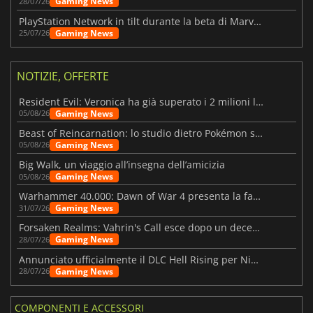
Gaming News
28/07/26
PlayStation Network in tilt durante la beta di Marvel Tōkon
Gaming News
25/07/26
NOTIZIE, OFFERTE
Resident Evil: Veronica ha già superato i 2 milioni liste dei desideri
Gaming News
05/08/26
Beast of Reincarnation: lo studio dietro Pokémon su una nuova strada
Gaming News
05/08/26
Big Walk, un viaggio all’insegna dell’amicizia
Gaming News
05/08/26
Warhammer 40.000: Dawn of War 4 presenta la fazione dei Necron
Gaming News
31/07/26
Forsaken Realms: Vahrin's Call esce dopo un decennio di sviluppo
Gaming News
28/07/26
Annunciato ufficialmente il DLC Hell Rising per Nioh 3
Gaming News
28/07/26
COMPONENTI E ACCESSORI