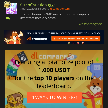
KittenChucklenugget
8 mar 2025, 03:56
sopra
dlcompare.com
Le serie di numeri AMD mi confondono sempre. è
un'entrata media o bassa?
Mostra l'originale
Featuring a total prize pool of
1,000 USDT
for the
top 10 players
on the
leaderboard.
4 WAYS TO WIN BIG!