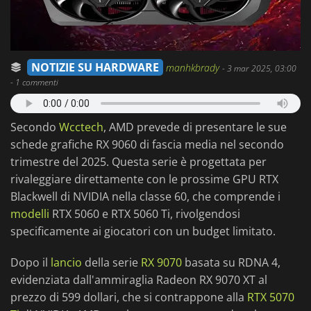
NOTIZIE SU HARDWARE
manhkbrady
-
3 mar 2025, 03:00
- 1 commenti
Secondo
Wcctech
, AMD prevede di presentare le sue
schede grafiche RX 9060 di fascia media nel secondo
trimestre del 2025. Questa serie è progettata per
rivaleggiare direttamente con le prossime GPU RTX
Blackwell di NVIDIA nella classe 60, che comprende i
modelli
RTX 5060 e RTX 5060 Ti, rivolgendosi
specificamente ai giocatori con un budget limitato.
Dopo il
lancio
della serie
RX 9070
basata su RDNA 4,
evidenziata dall'ammiraglia Radeon RX 9070 XT al
prezzo di 599 dollari, che si contrappone alla
RTX 5070