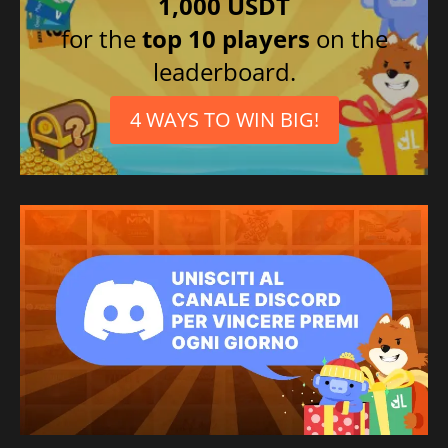
1,000 USDT
for the
top 10 players
on the
leaderboard.
4 WAYS TO WIN BIG!