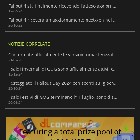
Fallout 4 sta finalmente ricevendo l'atteso aggiornamento per next-gen
12/04/24
Fallout 4 riceverà un aggiornamento next-gen nel 2023
26/10/22
NOTIZIE CORRELATE
Confermate ufficialmente le versioni rimasterizzate di Fallout 3 e New Vegas
21/07/26
I saldi invernali di GOG sono ufficialmente attivi, con sorprese quotidiane e giochi in omaggio
13/12/24
Festeggiate il Fallout Day 2024 con sconti sui giochi e sui DLC del franchise Fallout
23/10/24
I saldi estivi di GOG terminano l'11 luglio, sono disponibili offerte fino al 95% di sconto
20/06/24
Featuring a total prize pool of