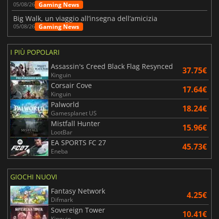
Gaming News
05/08/26
Big Walk, un viaggio all’insegna dell’amicizia
Gaming News
05/08/26
I PIÙ POPOLARI
Assassin's Creed Black Flag Resynced
37.75€
Kinguin
Corsair Cove
17.64€
Kinguin
Palworld
18.24€
Gamesplanet US
Mistfall Hunter
15.96€
LootBar
EA SPORTS FC 27
45.73€
Eneba
GIOCHI NUOVI
Fantasy Network
4.25€
Difmark
Sovereign Tower
10.41€
Kinguin