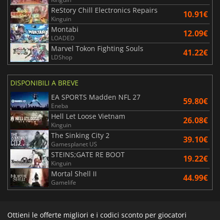
ReStory Chill Electronics Repairs
10.91€
Kinguin
Montabi
12.09€
LOADED
Marvel Tokon Fighting Souls
41.22€
LDShop
DISPONIBILI A BREVE
EA SPORTS Madden NFL 27
59.80€
Eneba
Hell Let Loose Vietnam
26.08€
Kinguin
The Sinking City 2
39.10€
Gamesplanet US
STEINS;GATE RE BOOT
19.22€
Kinguin
Mortal Shell II
44.99€
Gamelife
Ottieni le offerte migliori e i codici sconto per giocatori