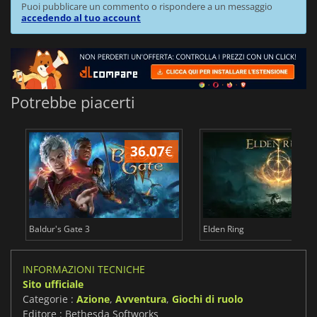
Puoi pubblicare un commento o rispondere a un messaggio
accedendo al tuo account
Potrebbe piacerti
36.07
€
2
Baldur's Gate 3
Elden Ring
INFORMAZIONI TECNICHE
Sito ufficiale
Categorie :
Azione
,
Avventura
,
Giochi di ruolo
Editore : Bethesda Softworks