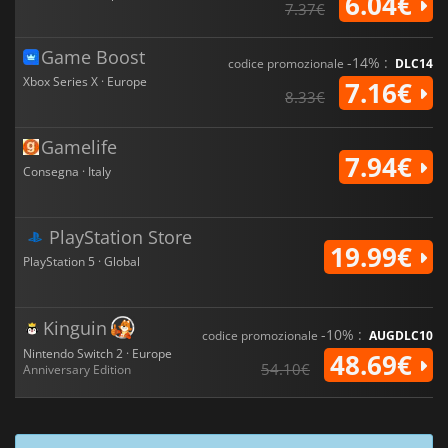
6.04€
7.37€
Game Boost
-14% :
codice promozionale
DLC14
Xbox Series X · Europe
7.16€
8.33€
Gamelife
7.94€
Consegna · Italy
PlayStation Store
19.99€
PlayStation 5 · Global
Kinguin
-10% :
codice promozionale
AUGDLC10
Nintendo Switch 2 · Europe
48.69€
54.10€
Anniversary Edition