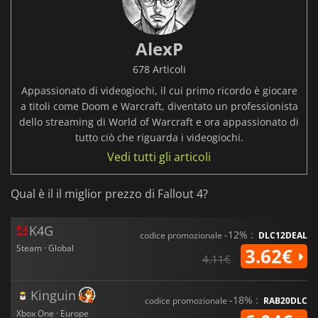
AlexP
678 Articoli
Appassionato di videogiochi, il cui primo ricordo è giocare
a titoli come Doom e Warcraft, diventato un professionista
dello streaming di World of Warcraft e ora appassionato di
tutto ciò che riguarda i videogiochi.
Vedi tutti gli articoli
Qual è il il miglior prezzo di Fallout 4?
K4G
-12% :
codice promozionale
DLC12DEAL
Steam · Global
3.62€
4.11€
Kinguin
-18% :
codice promozionale
RAB20DLC
Xbox One · Europe