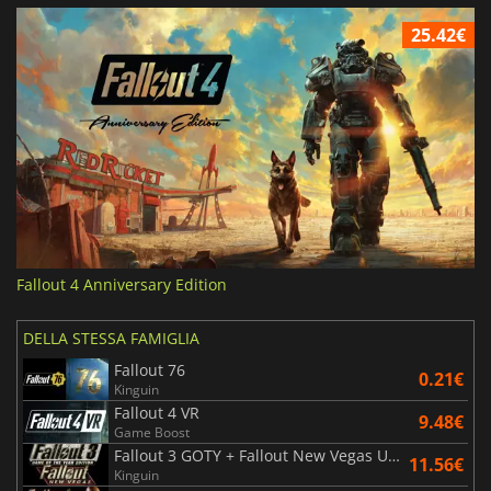
25.42€
Fallout 4 Anniversary Edition
DELLA STESSA FAMIGLIA
Fallout 76
0.21€
Kinguin
Fallout 4 VR
9.48€
Game Boost
Fallout 3 GOTY + Fallout New Vegas Ultimate Edition
11.56€
Kinguin