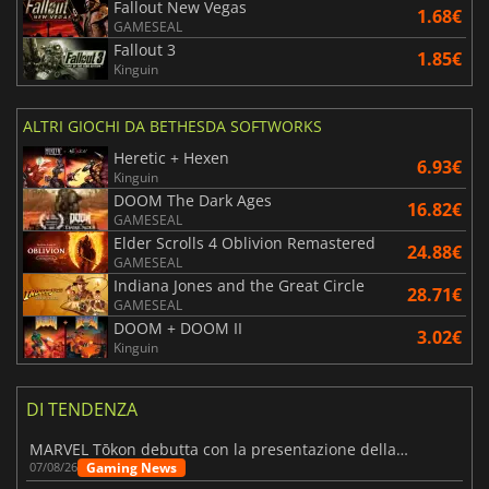
Fallout New Vegas
1.68€
GAMESEAL
Fallout 3
1.85€
Kinguin
ALTRI GIOCHI DA BETHESDA SOFTWORKS
Heretic + Hexen
6.93€
Kinguin
DOOM The Dark Ages
16.82€
GAMESEAL
Elder Scrolls 4 Oblivion Remastered
24.88€
GAMESEAL
Indiana Jones and the Great Circle
28.71€
GAMESEAL
DOOM + DOOM II
3.02€
Kinguin
DI TENDENZA
MARVEL Tōkon debutta con la presentazione della roadmap per il primo anno
Gaming News
07/08/26