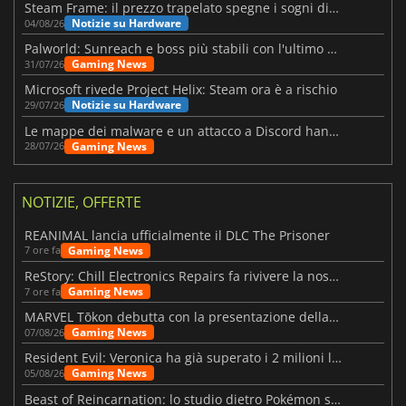
Steam Frame: il prezzo trapelato spegne i sogni di un VR economico
Notizie su Hardware
04/08/26
Palworld: Sunreach e boss più stabili con l'ultimo update
Gaming News
31/07/26
Microsoft rivede Project Helix: Steam ora è a rischio
Notizie su Hardware
29/07/26
Le mappe dei malware e un attacco a Discord hanno colpito Meccha Chameleon
Gaming News
28/07/26
NOTIZIE, OFFERTE
REANIMAL lancia ufficialmente il DLC The Prisoner
Gaming News
7 ore fa
ReStory: Chill Electronics Repairs fa rivivere la nostalgia degli anni 2000
Gaming News
7 ore fa
MARVEL Tōkon debutta con la presentazione della roadmap per il primo anno
Gaming News
07/08/26
Resident Evil: Veronica ha già superato i 2 milioni liste dei desideri
Gaming News
05/08/26
Beast of Reincarnation: lo studio dietro Pokémon su una nuova strada