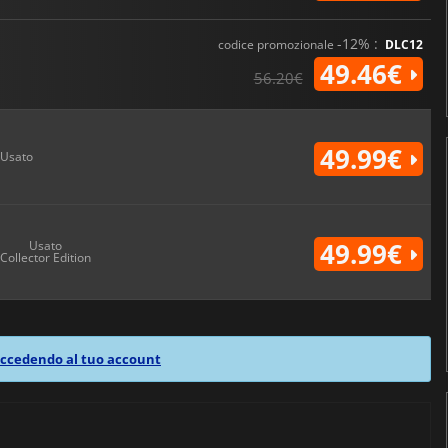
-12% :
codice promozionale
DLC12
49.46€
56.20€
49.99€
Usato
49.99€
Usato
Collector Edition
ccedendo al tuo account