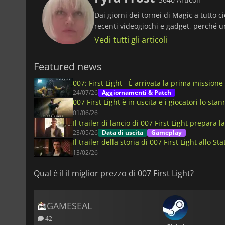
Dai giorni dei tornei di Magic a tutto ci
recenti videogiochi e gadget, perché 
Vedi tutti gli articoli
Featured news
007: First Light - È arrivata la prima missione
24/07/26
Aggiornamenti & Patch
007 First Light è in uscita e i giocatori lo st
01/06/26
Il trailer di lancio di 007 First Light prepara 
23/05/26
Data di uscita
Gameplay
Il trailer della storia di 007 First Light allo Sta
13/02/26
Qual è il il miglior prezzo di 007 First Light?
GAMESEAL
42