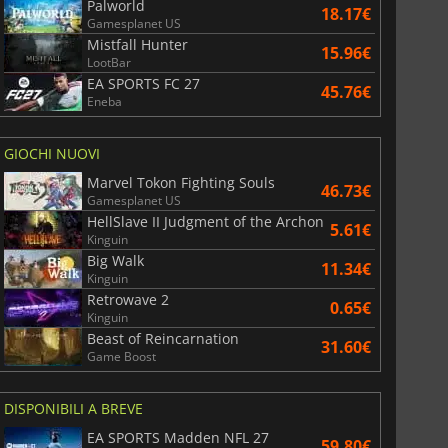
Palworld
18.17€
Gamesplanet US
Mistfall Hunter
15.96€
LootBar
EA SPORTS FC 27
45.76€
Eneba
GIOCHI NUOVI
Marvel Tokon Fighting Souls
46.73€
Gamesplanet US
HellSlave II Judgment of the Archon
5.61€
Kinguin
Big Walk
11.34€
Kinguin
Retrowave 2
0.65€
Kinguin
Beast of Reincarnation
31.60€
Game Boost
DISPONIBILI A BREVE
EA SPORTS Madden NFL 27
59.80€