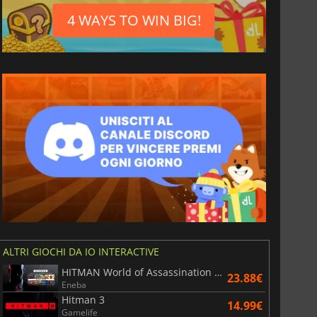
4 WAYS TO WIN BIG!
ALTRI GIOCHI DA IO INTERACTIVE
HITMAN World of Assassination Part One
23.88€
Eneba
Hitman 3
14.99€
Gamelife