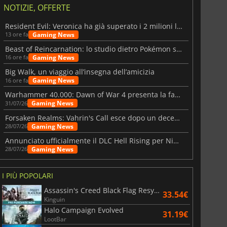
NOTIZIE, OFFERTE
Resident Evil: Veronica ha già superato i 2 milioni liste dei desideri
Gaming News
13 ore fa
Beast of Reincarnation: lo studio dietro Pokémon su una nuova strada
Gaming News
16 ore fa
Big Walk, un viaggio all’insegna dell’amicizia
Gaming News
16 ore fa
Warhammer 40.000: Dawn of War 4 presenta la fazione dei Necron
Gaming News
31/07/26
Forsaken Realms: Vahrin's Call esce dopo un decennio di sviluppo
Gaming News
28/07/26
Annunciato ufficialmente il DLC Hell Rising per Nioh 3
Gaming News
28/07/26
I PIÙ POPOLARI
Assassin's Creed Black Flag Resynced
33.54€
Kinguin
Halo Campaign Evolved
31.19€
LootBar