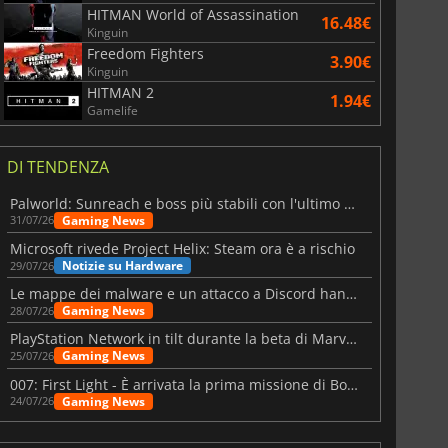
HITMAN World of Assassination
16.48€
Kinguin
Freedom Fighters
3.90€
Kinguin
HITMAN 2
1.94€
Gamelife
DI TENDENZA
Palworld: Sunreach e boss più stabili con l'ultimo update
Gaming News
31/07/26
Microsoft rivede Project Helix: Steam ora è a rischio
Notizie su Hardware
29/07/26
Le mappe dei malware e un attacco a Discord hanno colpito Meccha Chameleon
Gaming News
28/07/26
PlayStation Network in tilt durante la beta di Marvel Tōkon
Gaming News
25/07/26
007: First Light - È arrivata la prima missione di Bond dopo il lancio
Gaming News
24/07/26