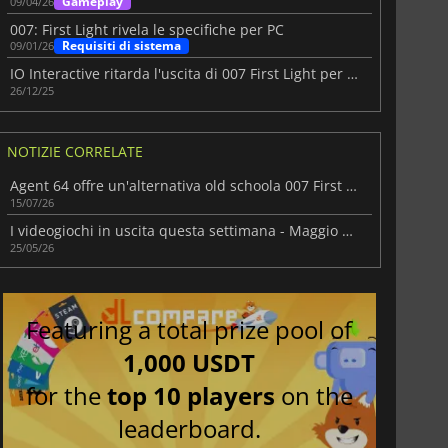
Gameplay
09/04/26
007: First Light rivela le specifiche per PC
Requisiti di sistema
09/01/26
IO Interactive ritarda l'uscita di 007 First Light per garantire la qualità
26/12/25
NOTIZIE CORRELATE
Agent 64 offre un'alternativa old schoola 007 First Light
15/07/26
I videogiochi in uscita questa settimana - Maggio 2026 (Settimana 22)
25/05/26
Featuring a total prize pool of
1,000 USDT
for the
top 10 players
on the
leaderboard.