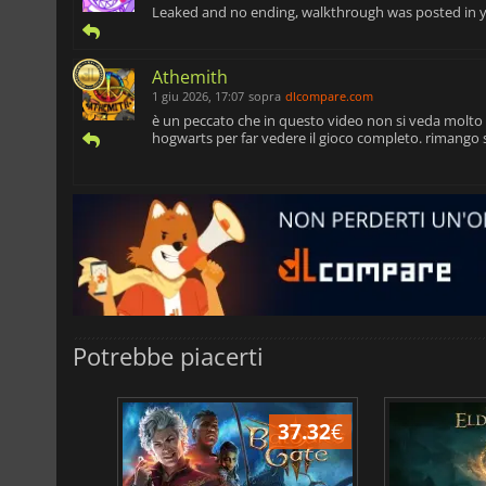
Leaked and no ending, walkthrough was posted in y
Athemith
1 giu 2026, 17:07
sopra
dlcompare.com
è un peccato che in questo video non si veda molto g
hogwarts per far vedere il gioco completo. rimango s
Potrebbe piacerti
32.47
€
37.32
€