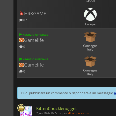
Global
HRKGAME
87
Europe
NEGOZIO UFFICIALE
Gamelife
Consegna
0
Italy
NEGOZIO UFFICIALE
Gamelife
Consegna
0
Italy
Puoi pubblicare un commento o rispondere a un messaggio
a
KittenChucklenugget
2 giu 2026, 02:50
sopra
dlcompare.com