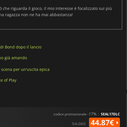
ò che riguarda il gioco, il mio interesse è focalizzato sui più
una ragazza non ne ha mai abbastanza!
 di Bond dopo il lancio
anno già amando
la scena per un'uscita epica
te of Play
-17% :
codice promozionale
SEAL17DLC
44.87€
54.06€