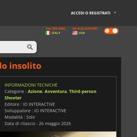
ACCEDI O REGISTRATI
YOU ARE HERE
WE ALSO SUPPORT
Dark
ITALY
USA
mode
do insolito
INFORMAZIONI TECNICHE
Categorie :
Azione
,
Avventura
,
Third-person
Shooter
Editore : IO INTERACTIVE
Sviluppatore : IO INTERACTIVE
Modalità : Solo
Data di rilascio : 26 maggio 2026