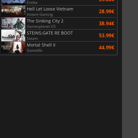
Eneba
Hell Let Loose Vietnam
28.99€
Instant Gaming
The Sinking City 2
38.94€
Gamesplanet US
STEINS;GATE RE BOOT
53.99€
Steam
Mortal Shell II
44.99€
Gamelife
6.75
€
15.48
€