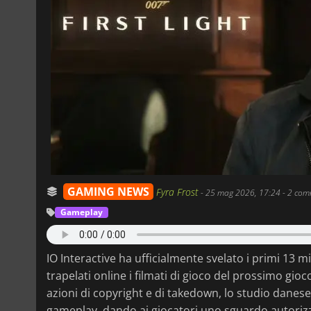
GAMING NEWS
Fyra Frost
-
25 mag 2026, 17:24
- 2 com
Gameplay
IO Interactive ha ufficialmente svelato i primi 13 m
trapelati online i filmati di gioco del prossimo gioc
azioni di copyright e di takedown, lo studio danese
gameplay, dando ai giocatori uno sguardo autorizza