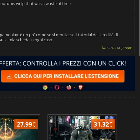
outube. welp that was a waste of time
ameplay. è un po' come se si montasse il tutorial dell'eredità di
ulla mia scheda in ogni caso.
Mostra l'originale
27.99
€
31.32
€