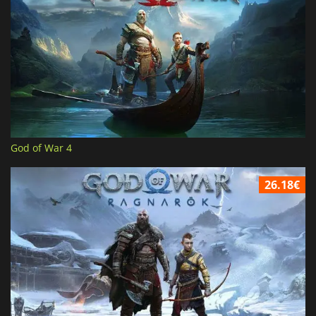
God of War 4
26.18€