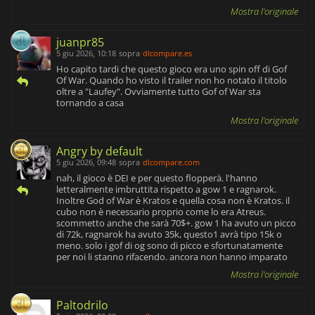
Mostra l'originale
juanpr85
5 giu 2026, 10:18
sopra
dlcompare.es
Ho capito tardi che questo gioco era uno spin off di Gof
Of War. Quando ho visto il trailer non ho notato il titolo
oltre a "Laufey". Ovviamente tutto Gof of War sta
tornando a casa
Mostra l'originale
Angry by default
5 giu 2026, 09:48
sopra
dlcompare.com
nah, il gioco è DEI e per questo flopperà. l'hanno
letteralmente imbruttita rispetto a gow 1 e ragnarok.
Inoltre God of War è Kratos e quella cosa non è Kratos. il
cubo non è necessario proprio come lo era Atreus.
scommetto anche che sarà 70$+. gow 1 ha avuto un picco
di 72k, ragnarok ha avuto 35k, questo1 avrà tipo 15k o
meno. solo i gof di og sono di picco e sfortunatamente
per noi li stanno rifacendo. ancora non hanno imparato
Mostra l'originale
Paltodrilo