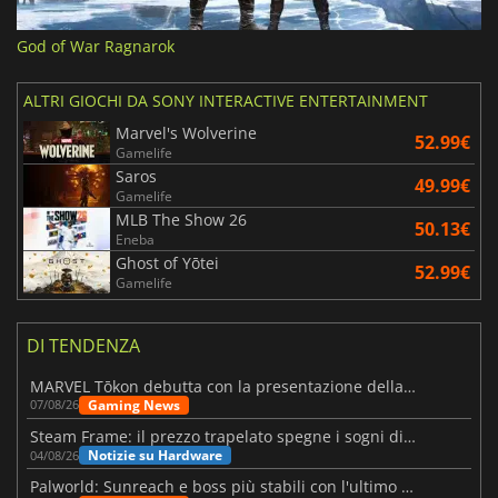
God of War Ragnarok
ALTRI GIOCHI DA SONY INTERACTIVE ENTERTAINMENT
Marvel's Wolverine
52.99€
Gamelife
Saros
49.99€
Gamelife
MLB The Show 26
50.13€
Eneba
Ghost of Yōtei
52.99€
Gamelife
DI TENDENZA
MARVEL Tōkon debutta con la presentazione della roadmap per il primo anno
Gaming News
07/08/26
Steam Frame: il prezzo trapelato spegne i sogni di un VR economico
Notizie su Hardware
04/08/26
Palworld: Sunreach e boss più stabili con l'ultimo update