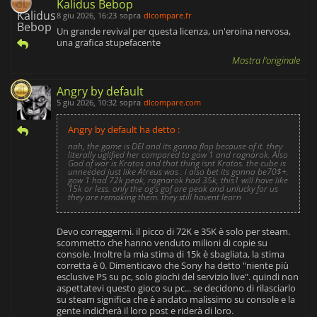
Kalidus Bebop
8 giu 2026, 16:23
sopra
dlcompare.fr
Un grande revival per questa licenza, un'eroina nervosa,
una grafica stupefacente
Mostra l'originale
Angry by default
5 giu 2026, 10:32
sopra
dlcompare.com
Angry by default ha detto :
nah, the game is DEI and its gonna flop because of it. they
literally uglified her compared to gow 1 and ragnarok. Also
God of war is Kratos and that thing isnt Kratos. the cube is
unneeded just like Atreus was . i also bet its gonna be70$+.
gow 1 had 72k peak, ragnarok had 35k, this1 will have like
15k or less. only the og's gof are peak and unlucky for us
they are remaking them. they still havent learn
Devo correggermi. il picco di 72K e 35K è solo per steam.
scommetto che hanno venduto milioni di copie su
console. Inoltre la mia stima di 15k è sbagliata, la stima
corretta è 0. Dimenticavo che Sony ha detto "niente più
esclusive PS su pc, solo giochi del servizio live". quindi non
aspettatevi questo gioco su pc... se decidono di rilasciarlo
su steam significa che è andato malissimo su console e la
gente indicherà il loro post e riderà di loro.