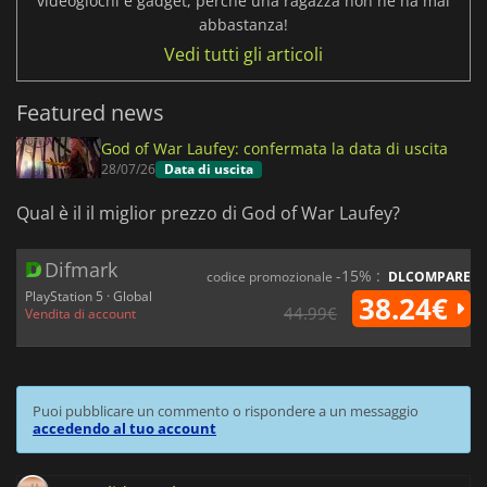
videogiochi e gadget, perché una ragazza non ne ha mai
abbastanza!
Vedi tutti gli articoli
Featured news
God of War Laufey: confermata la data di uscita
28/07/26
Data di uscita
Qual è il il miglior prezzo di God of War Laufey?
Difmark
-15% :
codice promozionale
DLCOMPARE
PlayStation 5 · Global
38.24€
44.99€
Vendita di account
Puoi pubblicare un commento o rispondere a un messaggio
accedendo al tuo account