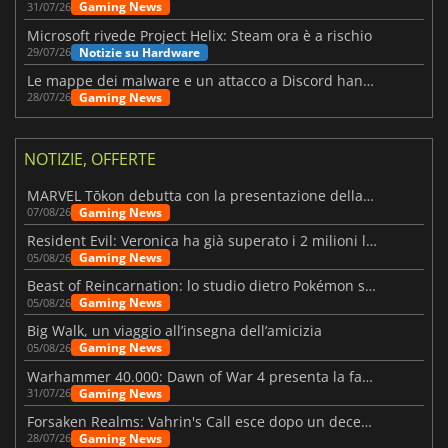
Gaming News
31/07/26
Microsoft rivede Project Helix: Steam ora è a rischio
Notizie su Hardware
29/07/26
Le mappe dei malware e un attacco a Discord hanno colpito Meccha Chameleon
Gaming News
28/07/26
NOTIZIE, OFFERTE
MARVEL Tōkon debutta con la presentazione della roadmap per il primo anno
Gaming News
07/08/26
Resident Evil: Veronica ha già superato i 2 milioni liste dei desideri
Gaming News
05/08/26
Beast of Reincarnation: lo studio dietro Pokémon su una nuova strada
Gaming News
05/08/26
Big Walk, un viaggio all’insegna dell’amicizia
Gaming News
05/08/26
Warhammer 40.000: Dawn of War 4 presenta la fazione dei Necron
Gaming News
31/07/26
Forsaken Realms: Vahrin's Call esce dopo un decennio di sviluppo
Gaming News
28/07/26