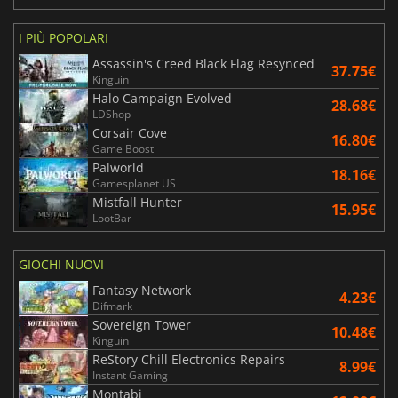
I PIÙ POPOLARI
Assassin's Creed Black Flag Resynced
37.75€
Kinguin
Halo Campaign Evolved
28.68€
LDShop
Corsair Cove
16.80€
Game Boost
Palworld
18.16€
Gamesplanet US
Mistfall Hunter
15.95€
LootBar
GIOCHI NUOVI
Fantasy Network
4.23€
Difmark
Sovereign Tower
10.48€
Kinguin
ReStory Chill Electronics Repairs
8.99€
Instant Gaming
Montabi