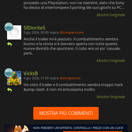
possiedo una Playstation, non ne risentirò, dato che Sony
ha deciso di interrompere il porting dei suoi giochi su PC...
Mostra l'originale
SlDiorite5
5 giu 2026, 00:09
sopra
dlcompare.com
Anche il trailer mi è piaciuto. Il combattimento sembra
buono e la storia si è davvero aperta con tutte queste
nuove divinità che spuntano. Il cubo era un po' casuale,
però.
Mostra l'originale
VicksB
4 giu 2026, 21:59
sopra
dlcompare.es
Ho visto il trailer e il combattimento sembra troppo hack
&amp; slash. E non mi entusiasma molto.
Mostra l'originale
MOSTRA PIÙ COMMENTI