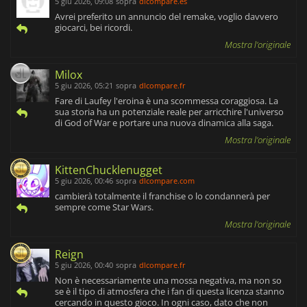
5 giu 2026, 09:08
sopra
dlcompare.es
Avrei preferito un annuncio del remake, voglio davvero
giocarci, bei ricordi.
Mostra l'originale
Milox
5 giu 2026, 05:21
sopra
dlcompare.fr
Fare di Laufey l'eroina è una scommessa coraggiosa. La
sua storia ha un potenziale reale per arricchire l'universo
di God of War e portare una nuova dinamica alla saga.
Mostra l'originale
KittenChucklenugget
5 giu 2026, 00:46
sopra
dlcompare.com
cambierà totalmente il franchise o lo condannerà per
sempre come Star Wars.
Mostra l'originale
Reign
5 giu 2026, 00:40
sopra
dlcompare.fr
Non è necessariamente una mossa negativa, ma non so
se è il tipo di atmosfera che i fan di questa licenza stanno
cercando in questo gioco. In ogni caso, dato che non