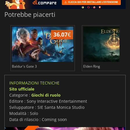
Potrebbe piacerti
36.07
€
2
Baldur's Gate 3
Elden Ring
INFORMAZIONI TECNICHE
Sito ufficiale
Categorie :
Giochi di ruolo
Editore : Sony Interactive Entertainment
Sviluppatore : SIE Santa Monica Studio
Modalità : Solo
Data di rilascio : Coming soon