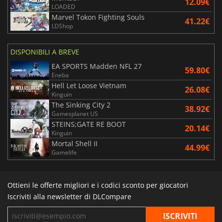
12.09€
LOADED
Marvel Tokon Fighting Souls
41.22€
LDShop
DISPONIBILI A BREVE
EA SPORTS Madden NFL 27
59.80€
Eneba
Hell Let Loose Vietnam
26.08€
Kinguin
The Sinking City 2
38.92€
Gamesplanet US
STEINS;GATE RE BOOT
20.14€
Kinguin
Mortal Shell II
44.99€
Gamelife
Ottieni le offerte migliori e i codici sconto per giocatori
Iscriviti alla newsletter di DLCompare