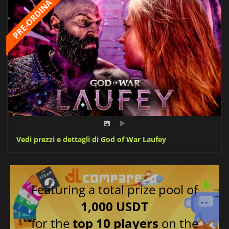
Vedi prezzi e dettagli di God of War Laufey
Featuring a total prize pool of
1,000 USDT
for the
top 10 players
on the