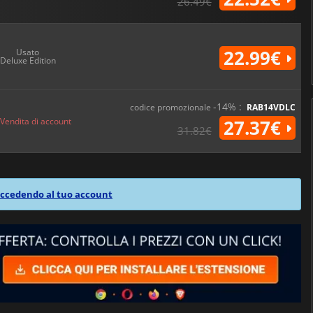
26.49€
22.99€
Usato
Deluxe Edition
-14% :
codice promozionale
RAB14VDLC
Vendita di account
27.37€
31.82€
ccedendo al tuo account