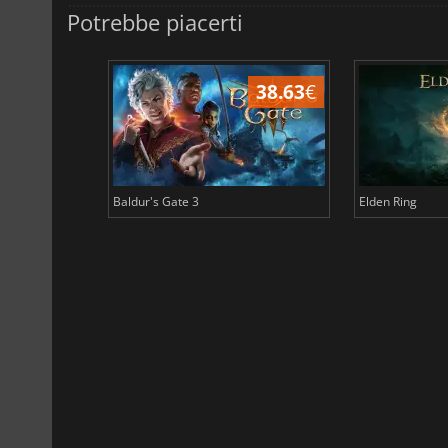
Potrebbe piacerti
45.04
€
38.63
€
Baldur's Gate 3
Elden Ring