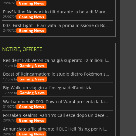
Gaming News
28/07/26
PlayStation Network in tilt durante la beta di Marvel Tōkon
Gaming News
25/07/26
007: First Light - È arrivata la prima missione di Bond dopo il lancio
Gaming News
24/07/26
NOTIZIE, OFFERTE
Resident Evil: Veronica ha già superato i 2 milioni liste dei desideri
Gaming News
14 ore fa
Beast of Reincarnation: lo studio dietro Pokémon su una nuova strada
Gaming News
17 ore fa
Big Walk, un viaggio all’insegna dell’amicizia
Gaming News
17 ore fa
Warhammer 40.000: Dawn of War 4 presenta la fazione dei Necron
Gaming News
31/07/26
Forsaken Realms: Vahrin's Call esce dopo un decennio di sviluppo
Gaming News
28/07/26
Annunciato ufficialmente il DLC Hell Rising per Nioh 3
Gaming News
28/07/26