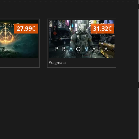
27.99
€
31.32
€
Pragmata
Total 