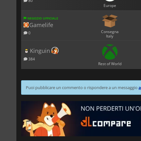
80
Europe
NEGOZIO UFFICIALE
Gamelife
Consegna
0
Italy
Kinguin
384
Rest of World
Puoi pubblicare un commento o rispondere a un messaggio
a