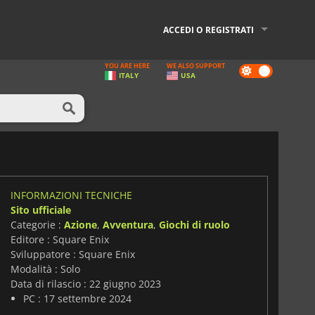
ACCEDI O REGISTRATI
YOU ARE HERE
WE ALSO SUPPORT
Dark
ITALY
USA
mode
INFORMAZIONI TECNICHE
Sito ufficiale
Categorie :
Azione
,
Avventura
,
Giochi di ruolo
Editore : Square Enix
Sviluppatore : Square Enix
Modalità : Solo
Data di rilascio : 22 giugno 2023
PC : 17 settembre 2024