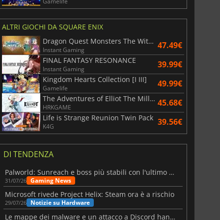
Gamelife
ALTRI GIOCHI DA SQUARE ENIX
Dragon Quest Monsters The Withered World
47.49€
Instant Gaming
FINAL FANTASY RESONANCE
39.99€
Instant Gaming
Kingdom Hearts Collection [I III]
49.99€
Gamelife
The Adventures of Elliot The Millennium Tales
45.68€
HRKGAME
Life is Strange Reunion Twin Pack
39.56€
K4G
DI TENDENZA
Palworld: Sunreach e boss più stabili con l'ultimo update
Gaming News
31/07/26
Microsoft rivede Project Helix: Steam ora è a rischio
Notizie su Hardware
29/07/26
Le mappe dei malware e un attacco a Discord hanno colpito Meccha Chameleon