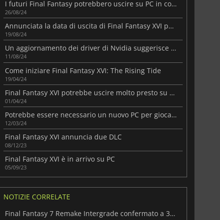
I futuri Final Fantasy potrebbero uscire su PC in contemporanea con le console
26/08/24
Annunciata la data di uscita di Final Fantasy XVI per PC
19/08/24
Un aggiornamento dei driver di Nvidia suggerisce una versione PC di Final Fantasy XVI
11/08/24
Come iniziare Final Fantasy XVI: The Rising Tide
19/04/24
Final Fantasy XVI potrebbe uscire molto presto su PC
01/04/24
Potrebbe essere necessario un nuovo PC per giocare a Final Fantasy XVI
12/03/24
Final Fantasy XVI annuncia due DLC
08/12/23
Final Fantasy XVI è in arrivo su PC
05/09/23
NOTIZIE CORRELATE
Final Fantasy 7 Remake Intergrade confermato a 30 FPS su Switch 2