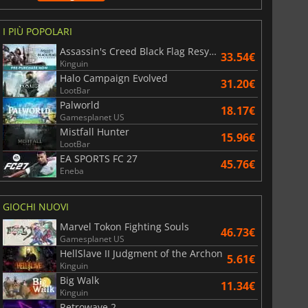
I PIÙ POPOLARI
Assassin's Creed Black Flag Resynced
33.54€
6.75
€
15.48
€
Kinguin
Halo Campaign Evolved
31.20€
LootBar
Palworld
18.17€
Gamesplanet US
Mistfall Hunter
15.96€
War WARHAMMER 3
Lies Of P
LootBar
EA SPORTS FC 27
45.76€
Eneba
GIOCHI NUOVI
Marvel Tokon Fighting Souls
46.73€
Gamesplanet US
HellSlave II Judgment of the Archon
5.61€
Kinguin
Big Walk
11.34€
Kinguin
Retrowave 2