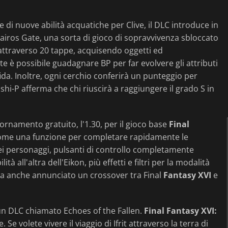
 di nuove abilità acquatiche per Clive, il DLC introduce in
ros Gate, una sorta di gioco di sopravvivenza sbloccato
e attraverso 20 tappe, acquisendo oggetti ed
e è possibile guadagnare BP per far evolvere gli attributi
a. Inoltre, ogni cerchio conferirà un punteggio per
shi-P afferma che chi riuscirà a raggiungere il grado S in
namento gratuito, l'1.30, per il gioco base
Final
ome una funzione per completare rapidamente le
ei personaggi, pulsanti di controllo completamente
 all'altra dell'Eikon, più effetti e filtri per la modalità
m ha anche annunciato un crossover tra Final
Fantasy XVI
e
 un DLC chiamato Echoes of the Fallen.
Final Fantasy XVI:
. Se volete vivere il viaggio di Ifrit attraverso la terra di