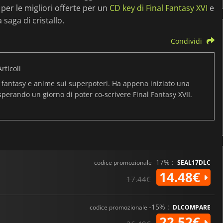
per le migliori offerte per un
CD key di Final Fantasy XVI
e
 saga di cristallo.
Condividi
rticoli
i fantasy e anime sui superpoteri. Ha appena iniziato una
 sperando un giorno di poter co-scrivere Final Fantasy XVII.
-17% :
codice promozionale
SEAL17DLC
14.48€
17.44€
-15% :
codice promozionale
DLCOMPARE
22.52€