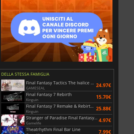
DELLA STESSA FAMIGLIA
Final Fantasy Tactics The Ivalice Chronicles
24.97€
GAMESEAL
Final Fantasy 7 Rebirth
15.70€
Kinguin
Final Fantasy 7 Remake & Rebirth Twin Pack
25.88€
Kinguin
Stranger of Paradise Final Fantasy Origin
4.97€
Gamelife
Theatrhythm Final Bar Line
7.99€