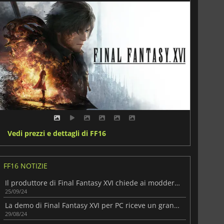
Vedi prezzi e dettagli di FF16
FF16 NOTIZIE
Il produttore di Final Fantasy XVI chiede ai modder di non creare contenuti "offensivi o inappropriati" per la versione PC
25/09/24
La demo di Final Fantasy XVI per PC riceve un grande aggiornamento
29/08/24