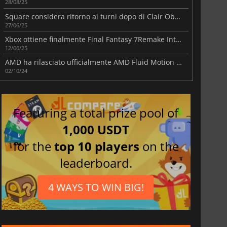
28/08/25
Square considera ritorno ai turni dopo di Clair Obscur
27/06/25
Xbox ottiene finalmente Final Fantasy 7Remake Intergrade
12/06/25
AMD ha rilasciato ufficialmente AMD Fluid Motion Frames (AFMF 2) insieme ai suoi driver 24.9.1.
02/10/24
Featuring a total prize pool of
1,000 USDT
for the
top 10 players
on the
leaderboard.
4 WAYS TO WIN BIG!