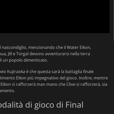
al nascondiglio, menzionando che il Water Eikon,
hua, Jill e Torgal devono avventurarsi nella terra
 di un popolo dimenticato.
o Kujiraoka è che questa sarà la battaglia finale
battimento Eikon più impegnativo del gioco. Inoltre, mentre
 l'Eikon si rafforzerà man mano che Clive si rafforzerà, sia
iamento.
alità di gioco di Final