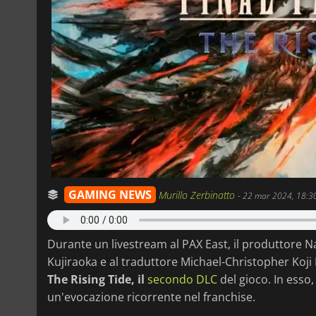
GAMING NEWS
Murillo Zerbinatto
-
22 mar 2024, 18:3
Durante un livestream al PAX East, il produttore N
Kujiraoka e al traduttore Michael-Christopher Koji 
The Rising Tide, il
secondo DLC
del gioco. In esso,
un'evocazione ricorrente nel franchise.