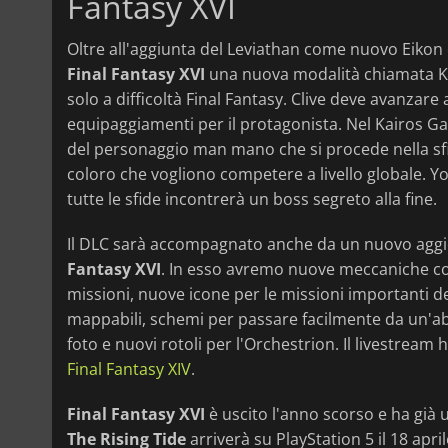
Fantasy XVI
Oltre all'aggiunta del Leviathan come nuovo Eikon e
Final Fantasy XVI
una nuova modalità chiamata Kai
solo a difficoltà Final Fantasy. Clive deve avanzar
equipaggiamenti per il protagonista. Nel Kairos Gat
del personaggio man mano che si procede nella sfid
coloro che vogliono competere a livello globale. Yo
tutte le sfide incontrerà un boss segreto alla fine.
Il DLC sarà accompagnato anche da un nuovo aggior
Fantasy XVI
. In esso avremo nuove meccaniche c
missioni, nuove icone per le missioni importanti d
mappabili, schemi per passare facilmente da un'abilità
foto e nuovi rotoli per l'Orchestrion. Il livestrea
Final Fantasy XIV
.
Final Fantasy XVI
è uscito l'anno scorso e ha già
The Rising Tide
arriverà su PlayStation 5 il 18 aprile