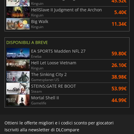
45.52€
Kinguin
HellSlave II Judgment of the Archon
5.40€
Kinguin
Big Walk
11.34€
Kinguin
DISPONIBILI A BREVE
EA SPORTS Madden NFL 27
59.80€
Eneba
Hell Let Loose Vietnam
26.10€
Kinguin
The Sinking City 2
38.98€
Gamesplanet US
STEINS;GATE RE BOOT
53.99€
Steam
Mortal Shell II
44.99€
Gamelife
Ottieni le offerte migliori e i codici sconto per giocatori
Iscriviti alla newsletter di DLCompare