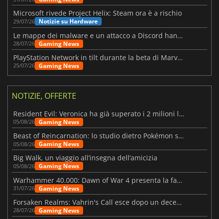
Microsoft rivede Project Helix: Steam ora è a rischio
Notizie su Hardware
29/07/26
Le mappe dei malware e un attacco a Discord hanno colpito Meccha Chameleon
Gaming News
28/07/26
PlayStation Network in tilt durante la beta di Marvel Tōkon
Gaming News
25/07/26
NOTIZIE, OFFERTE
Resident Evil: Veronica ha già superato i 2 milioni liste dei desideri
Gaming News
05/08/26
Beast of Reincarnation: lo studio dietro Pokémon su una nuova strada
Gaming News
05/08/26
Big Walk, un viaggio all’insegna dell’amicizia
Gaming News
05/08/26
Warhammer 40.000: Dawn of War 4 presenta la fazione dei Necron
Gaming News
31/07/26
Forsaken Realms: Vahrin's Call esce dopo un decennio di sviluppo
Gaming News
28/07/26