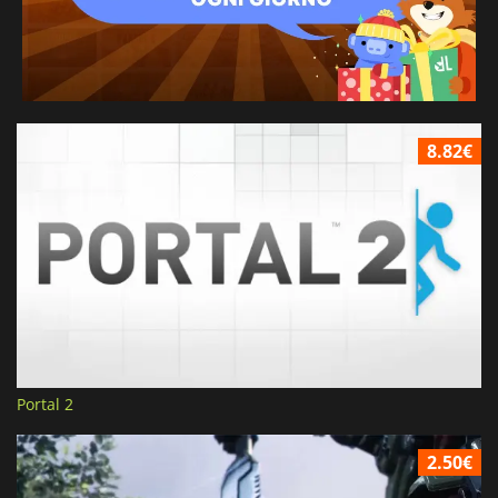
8.82€
Portal 2
2.50€