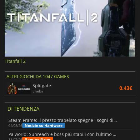
Titanfall 2
ALTRI GIOCHI DA 1047 GAMES
Splitgate
0.43€
Eneba
DI TENDENZA
Steam Frame: il prezzo trapelato spegne i sogni di un VR economico
Notizie su Hardware
04/08/26
Palworld: Sunreach e boss più stabili con l'ultimo update
Gaming News
31/07/26