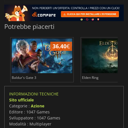
Potrebbe piacerti
36.40
€
2
Baldur's Gate 3
Elden Ring
INFORMAZIONI TECNICHE
Sito ufficiale
Categorie :
Azione
Editore : 1047 Games
Sviluppatore : 1047 Games
Modalità : Multiplayer