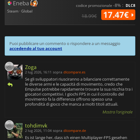
Eneba
-8% :
codice promozionale
DLC8
Steam · Global
17.47€
18.99€
Puoi pubblicare un commento o rispondere a un messaggio
accedendo al tuo account
Zoga
2 lug 2026, 16:11
sopra
dlcompare.es
Se gli sviluppatori riusciranno a bilanciare correttamente
le diverse armi e le capacità di movimento, credo che
Empulse potrebbe rapidamente trovare la sua nicchia tra i
giocatori competitivi. I giochi FPS in cui il controllo del
movimento fa la differenza offrono spesso una
profondità di gioco che manca a molti titoli attuali.
Mostra l'originale
tohdimvk
2 lug 2026, 11:04
sopra
dlcompare.de
Es ist lange her, dass ich einen Multiplayer-FPS gesehen