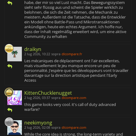
habe, der mir so viel Lust macht. Das Bewegungssystem
sieht sehr flüssig aus und scheint die Spieler wirklich zu
belohnen, die sich die Zeit nehmen, die Mechanik zu
meistern. Außerdem ist die Tatsache, dass die Entwickler
ein Modell ohne Battle-Pass und Mikrotransaktionen
ankündigen, heute ein echtes Argument. Ich hoffe nur,
dass der Inhalt regelmäßig erweitert wird, um eine aktive
Community zu erhalten
draikyn
2 lug 2026, 10:22
sopra
dlcompare.fr
Les mécaniques de déplacement ont l'air excellentes,
mais visuellement le jeu manque encore un peu de
personnalité. J'espère que les développeurs vont travailler
davantage sur la direction artistique pendant l'Early
Access
KittenChucklenugget
2 lug 2026, 03:37
sopra
dlcompare.com
this game looks very cool. it's call of duty advanced
warfare?
neekimyong
2 lug 2026, 02:08
sopra
dlcompare.com
While the core idea is strong, the long-term variety and