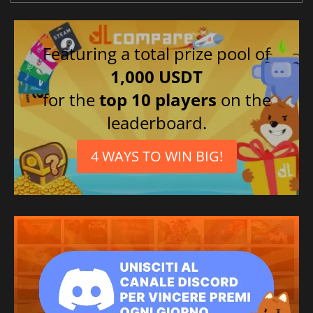
Featuring a total prize pool of
1,000 USDT
for the
top 10 players
on the
leaderboard.
4 WAYS TO WIN BIG!