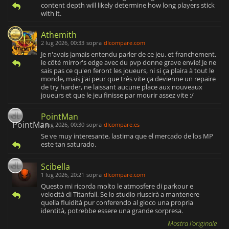
content depth will likely determine how long players stick
with it.
Athemith
2 lug 2026, 00:33
sopra
dlcompare.com
Je n'avais jamais entendu parler de ce jeu, et franchement,
le côté mirror's edge avec du pvp donne grave envie! Je ne
sais pas ce qu'en feront les joueurs, ni si ça plaira à tout le
monde, mais j'ai peur que très vite ça devienne un repaire
de try harder, ne laissant aucune place aux nouveaux
joueurs et que le jeu finisse par mourir assez vite :/
PointMan
2 lug 2026, 00:30
sopra
dlcompare.es
Se ve muy interesante, lastima que el mercado de los MP
este tan saturado.
Scibella
1 lug 2026, 20:21
sopra
dlcompare.com
Questo mi ricorda molto le atmosfere di parkour e
velocità di Titanfall. Se lo studio riuscirà a mantenere
quella fluidità pur conferendo al gioco una propria
identità, potrebbe essere una grande sorpresa.
Mostra l'originale