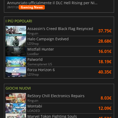
Annunciato ufficialmente il DLC Hell Rising per Nioh 3
Gaming News
28/07/26
I PIÙ POPOLARI
Assassin's Creed Black Flag Resynced
37.75€
Kinguin
Halo Campaign Evolved
28.68€
LDShop
Mistfall Hunter
16.01€
LootBar
Palworld
18.19€
Gamesplanet US
Forza Horizon 6
40.35€
LDShop
GIOCHI NUOVI
ReStory Chill Electronics Repairs
8.03€
Kinguin
Montabi
12.09€
LOADED
Marvel Tokon Fighting Souls