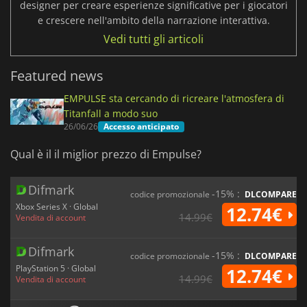
designer per creare esperienze significative per i giocatori
e crescere nell'ambito della narrazione interattiva.
Vedi tutti gli articoli
Featured news
EMPULSE sta cercando di ricreare l'atmosfera di
Titanfall a modo suo
26/06/26
Accesso anticipato
Qual è il il miglior prezzo di Empulse?
Difmark
-15% :
codice promozionale
DLCOMPARE
Xbox Series X · Global
12.74€
14.99€
Vendita di account
Difmark
-15% :
codice promozionale
DLCOMPARE
PlayStation 5 · Global
12.74€
14.99€
Vendita di account