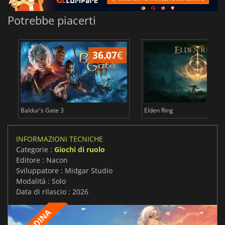
Potrebbe piacerti
36.07
€
2
Baldur's Gate 3
Elden Ring
INFORMAZIONI TECNICHE
Categorie :
Giochi di ruolo
Editore : Nacon
Sviluppatore : Midgar Studio
Modalità : Solo
Data di rilascio : 2026