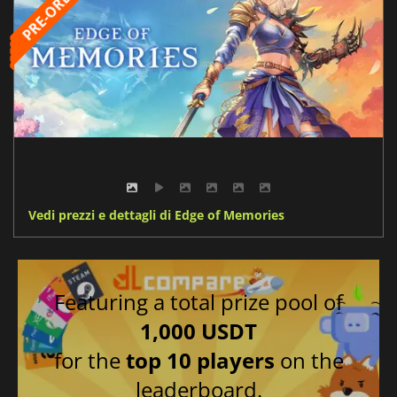
Vedi prezzi e dettagli di Edge of Memories
Featuring a total prize pool of
1,000 USDT
for the
top 10 players
on the
leaderboard.