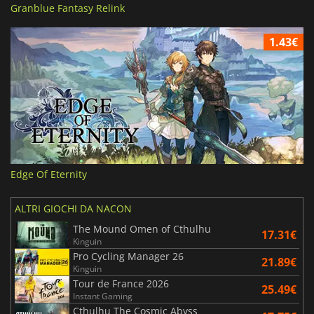
Granblue Fantasy Relink
1.43€
Edge Of Eternity
ALTRI GIOCHI DA NACON
The Mound Omen of Cthulhu
17.31€
Kinguin
Pro Cycling Manager 26
21.89€
Kinguin
Tour de France 2026
25.49€
Instant Gaming
Cthulhu The Cosmic Abyss