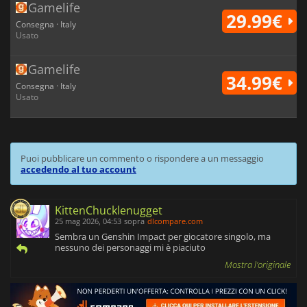
Gamelife
29.99€
Consegna · Italy
Usato
Gamelife
34.99€
Consegna · Italy
Usato
Puoi pubblicare un commento o rispondere a un messaggio
accedendo al tuo account
KittenChucklenugget
25 mag 2026, 04:53
sopra
dlcompare.com
Sembra un Genshin Impact per giocatore singolo, ma
nessuno dei personaggi mi è piaciuto
Mostra l'originale