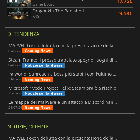
17.75€
Game Boost
Dragonkin The Banished
9.58€
K4G
DI TENDENZA
MARVEL Tōkon debutta con la presentazione della roadmap per il primo anno
Gaming News
07/08/26
Steam Frame: il prezzo trapelato spegne i sogni di un VR economico
Notizie su Hardware
04/08/26
Palworld: Sunreach e boss più stabili con l'ultimo update
Gaming News
31/07/26
Microsoft rivede Project Helix: Steam ora è a rischio
Notizie su Hardware
29/07/26
Le mappe dei malware e un attacco a Discord hanno colpito Meccha Chameleon
Gaming News
28/07/26
NOTIZIE, OFFERTE
MARVEL Tōkon debutta con la presentazione della roadmap per il primo anno