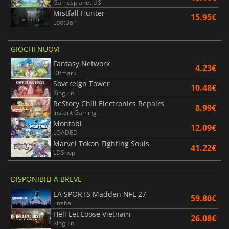
Gamesplanet US
Mistfall Hunter
15.95€
LootBar
GIOCHI NUOVI
Fantasy Network
4.23€
Difmark
Sovereign Tower
10.48€
Kinguin
ReStory Chill Electronics Repairs
8.99€
Instant Gaming
Montabi
12.09€
LOADED
Marvel Tokon Fighting Souls
41.22€
LDShop
DISPONIBILI A BREVE
EA SPORTS Madden NFL 27
59.80€
Eneba
Hell Let Loose Vietnam
26.08€
Kinguin