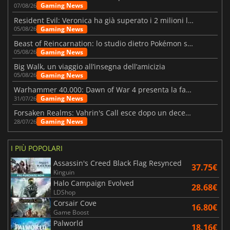
Gaming News
07/08/26
Resident Evil: Veronica ha già superato i 2 milioni liste dei desideri
Gaming News
05/08/26
Beast of Reincarnation: lo studio dietro Pokémon su una nuova strada
Gaming News
05/08/26
Big Walk, un viaggio all’insegna dell’amicizia
Gaming News
05/08/26
Warhammer 40.000: Dawn of War 4 presenta la fazione dei Necron
Gaming News
31/07/26
Forsaken Realms: Vahrin's Call esce dopo un decennio di sviluppo
Gaming News
28/07/26
I PIÙ POPOLARI
Assassin's Creed Black Flag Resynced
37.75€
Kinguin
Halo Campaign Evolved
28.68€
LDShop
Corsair Cove
16.80€
Game Boost
Palworld
18.16€