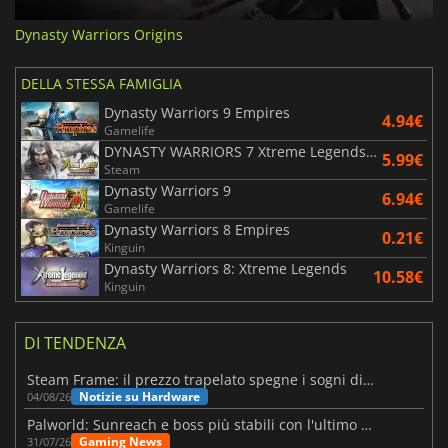
Dynasty Warriors Origins
DELLA STESSA FAMIGLIA
Dynasty Warriors 9 Empires
4.94€
Gamelife
DYNASTY WARRIORS 7 Xtreme Legends Definitive Edition
5.99€
Steam
Dynasty Warriors 9
6.94€
Gamelife
Dynasty Warriors 8 Empires
0.21€
Kinguin
Dynasty Warriors 8: Xtreme Legends
10.58€
Kinguin
DI TENDENZA
Steam Frame: il prezzo trapelato spegne i sogni di un VR economico
Notizie su Hardware
04/08/26
Palworld: Sunreach e boss più stabili con l'ultimo update
Gaming News
31/07/26