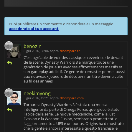
Puoi pubblicare un commento o rispondere a un messaggio
accedendo al tuo account
benozin
6 giu 2026, 08:04
sopra
dlcompare.fr
C’est agréable de voir des classiques revenir sur le devant
de la scène. Dynasty Warriors 3 a marqué toute une
génération de joueurs avec ses affrontements massifs et
son gameplay addictif. Ce genre de remaster permet aussi
aux nouveaux joueurs de découvrir un titre devenu culte
au fil des années
neekimyong
5 giu 2026, 19:21
sopra
dlcompare.com
Tornare a Dynasty Warriors 3 è stata una mossa
intelligente da parte di Omega Force, quel gioco è stato
l'apice della serie. Le nuove meccaniche, come la Just
Evasion e la Weapon Fusion, sembrano promettenti e
l'aggiornamento a UE5 è un bonus. Origins ha dimostrato
che la gente è ancora interessata a questo franchise, e