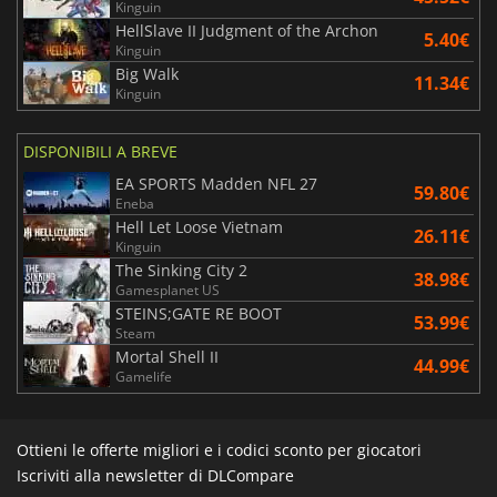
Kinguin
HellSlave II Judgment of the Archon
5.40€
Kinguin
Big Walk
11.34€
Kinguin
DISPONIBILI A BREVE
EA SPORTS Madden NFL 27
59.80€
Eneba
Hell Let Loose Vietnam
26.11€
Kinguin
The Sinking City 2
38.98€
Gamesplanet US
STEINS;GATE RE BOOT
53.99€
Steam
Mortal Shell II
44.99€
Gamelife
Ottieni le offerte migliori e i codici sconto per giocatori
Iscriviti alla newsletter di DLCompare