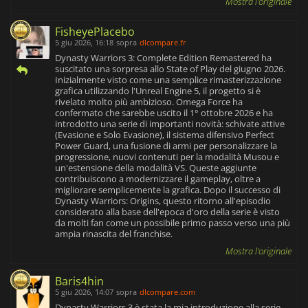
Mostra l'originale
FisheyePlacebo
5 giu 2026, 16:18
sopra
dlcompare.fr
Dynasty Warriors 3: Complete Edition Remastered ha
suscitato una sorpresa allo State of Play del giugno 2026.
Inizialmente visto come una semplice rimasterizzazione
grafica utilizzando l'Unreal Engine 5, il progetto si è
rivelato molto più ambizioso. Omega Force ha
confermato che sarebbe uscito il 1° ottobre 2026 e ha
introdotto una serie di importanti novità: schivate attive
(Evasione e Solo Evasione), il sistema difensivo Perfect
Power Guard, una fusione di armi per personalizzare la
progressione, nuovi contenuti per la modalità Musou e
un'estensione della modalità VS. Queste aggiunte
contribuiscono a modernizzare il gameplay, oltre a
migliorare semplicemente la grafica. Dopo il successo di
Dynasty Warriors: Origins, questo ritorno all'episodio
considerato alla base dell'epoca d'oro della serie è visto
da molti fan come un possibile primo passo verso una più
ampia rinascita del franchise.
Mostra l'originale
Baris4hin
5 giu 2026, 14:07
sopra
dlcompare.com
Dynasty Warriors 3 è stata la mia introduzione alla serie,