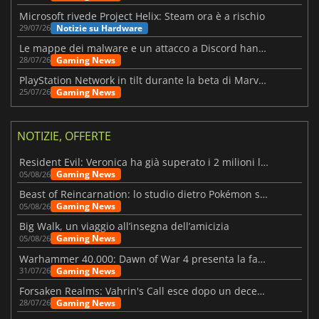
Microsoft rivede Project Helix: Steam ora è a rischio
Notizie su Hardware
29/07/26
Le mappe dei malware e un attacco a Discord hanno colpito Meccha Chameleon
Gaming News
28/07/26
PlayStation Network in tilt durante la beta di Marvel Tōkon
Gaming News
25/07/26
NOTIZIE, OFFERTE
Resident Evil: Veronica ha già superato i 2 milioni liste dei desideri
Gaming News
05/08/26
Beast of Reincarnation: lo studio dietro Pokémon su una nuova strada
Gaming News
05/08/26
Big Walk, un viaggio all’insegna dell’amicizia
Gaming News
05/08/26
Warhammer 40.000: Dawn of War 4 presenta la fazione dei Necron
Gaming News
31/07/26
Forsaken Realms: Vahrin's Call esce dopo un decennio di sviluppo
Gaming News
28/07/26