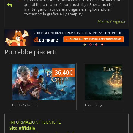
quindi il suo ritorno è pura nostalgia. Speriamo che
mantengano l'atmosfera originale, migliorando al
contempo la grafica e il gameplay.
Mostra l'originale
Potrebbe piacerti
36.40
€
2
Baldur's Gate 3
Elden Ring
INFORMAZIONI TECNICHE
Sito ufficiale