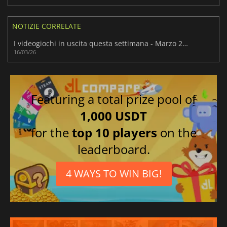
NOTIZIE CORRELATE
I videogiochi in uscita questa settimana - Marzo 2026 (Settimana 12)
16/03/26
Featuring a total prize pool of
1,000 USDT
for the
top 10 players
on the
leaderboard.
4 WAYS TO WIN BIG!