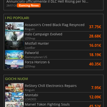
Annunciato ufficialmente il DLC Hell Rising per Nioh 3
Gaming News
28/07/26
I PIÙ POPOLARI
Assassin's Creed Black Flag Resynced
37.75€
Kinguin
Halo Campaign Evolved
28.68€
LDShop
Mistfall Hunter
16.01€
LootBar
Palworld
18.19€
Gamesplanet US
Forza Horizon 6
40.35€
LDShop
GIOCHI NUOVI
ReStory Chill Electronics Repairs
7.95€
Kinguin
Montabi
12.09€
LOADED
Marvel Tokon Fighting Souls
45.52€