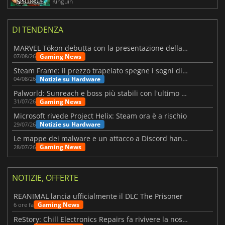
Kinguin
DI TENDENZA
MARVEL Tōkon debutta con la presentazione della roadmap per il primo anno
Gaming News
07/08/26
Steam Frame: il prezzo trapelato spegne i sogni di un VR economico
Notizie su Hardware
04/08/26
Palworld: Sunreach e boss più stabili con l'ultimo update
Gaming News
31/07/26
Microsoft rivede Project Helix: Steam ora è a rischio
Notizie su Hardware
29/07/26
Le mappe dei malware e un attacco a Discord hanno colpito Meccha Chameleon
Gaming News
28/07/26
NOTIZIE, OFFERTE
REANIMAL lancia ufficialmente il DLC The Prisoner
Gaming News
6 ore fa
ReStory: Chill Electronics Repairs fa rivivere la nostalgia degli anni 2000