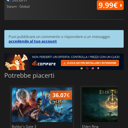
9.99€
Steam · Global
Puoi pubblicare un commento o rispondere a un messaggio
accedendo al tuo account
Potrebbe piacerti
36.07
€
2
Baldur's Gate 3
Elden Ring