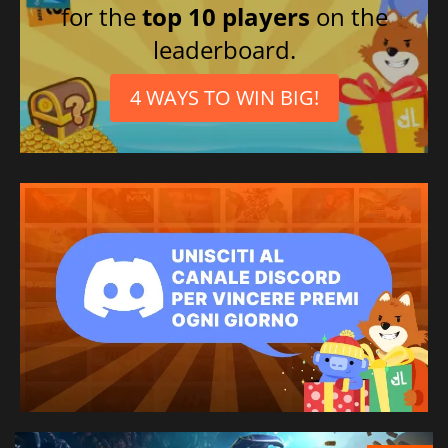
for the
top 10 players
on the
leaderboard.
4 WAYS TO WIN BIG!