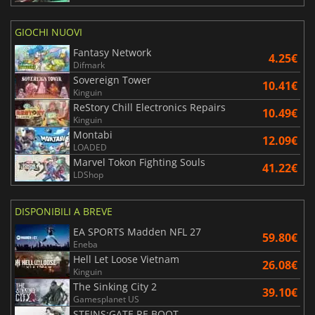
GIOCHI NUOVI
Fantasy Network
4.25€
Difmark
Sovereign Tower
10.41€
Kinguin
ReStory Chill Electronics Repairs
10.49€
Kinguin
Montabi
12.09€
LOADED
Marvel Tokon Fighting Souls
41.22€
LDShop
DISPONIBILI A BREVE
EA SPORTS Madden NFL 27
59.80€
Eneba
Hell Let Loose Vietnam
26.08€
Kinguin
The Sinking City 2
39.10€
Gamesplanet US
STEINS;GATE RE BOOT