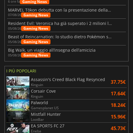
Gaming News
6 ore fa
MARVEL Tōkon debutta con la presentazione della roadmap per il primo anno
Gaming News
07/08/26
Resident Evil: Veronica ha già superato i 2 milioni liste dei desideri
Gaming News
05/08/26
Beast of Reincarnation: lo studio dietro Pokémon su una nuova strada
Gaming News
05/08/26
Big Walk, un viaggio all’insegna dell’amicizia
Gaming News
05/08/26
I PIÙ POPOLARI
Assassin's Creed Black Flag Resynced
37.75€
Kinguin
Corsair Cove
17.64€
Kinguin
Palworld
18.24€
Gamesplanet US
Mistfall Hunter
15.96€
LootBar
EA SPORTS FC 27
45.73€
Eneba