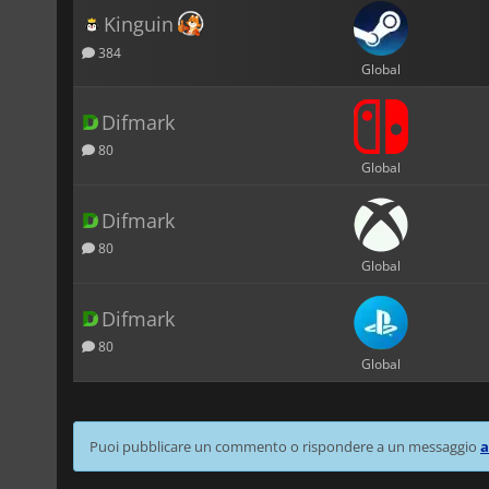
Kinguin
384
Global
Difmark
80
Global
Difmark
80
Global
Difmark
80
Global
Puoi pubblicare un commento o rispondere a un messaggio
a