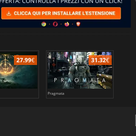
27.99
€
31.32
€
Pragmata
Total 