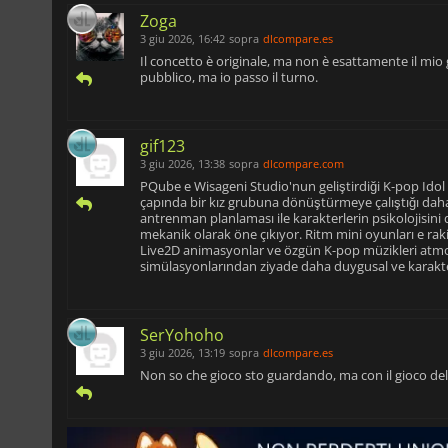
Zoga
3 giu 2026, 16:42
sopra
dlcompare.es
Il concetto è originale, ma non è esattamente il mio
pubblico, ma io passo il turno.
gif123
3 giu 2026, 13:38
sopra
dlcompare.com
PQube e Wisageni Studio'nun geliştirdiği K-pop Idol
çapında bir kız grubuna dönüştürmeye çalıştığı dah
antrenman planlaması ile karakterlerin psikolojisin
mekanik olarak öne çıkıyor. Ritm mini oyunları e raki
Live2D animasyonlar ve özgün K-pop müzikleri atmos
simülasyonlarından ziyade daha duygusal ve karakte
SerYohoho
3 giu 2026, 13:19
sopra
dlcompare.es
Non so che gioco sto guardando, ma con il gioco del