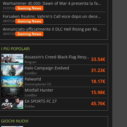
Warhammer 40.000: Dawn of War 4 presenta la fazione dei Necron
Gaming News
31/07/26
Forsaken Realms: Vahrin's Call esce dopo un decennio di sviluppo
Gaming News
28/07/26
Annunciato ufficialmente il DLC Hell Rising per Nioh 3
Gaming News
28/07/26
I PIÙ POPOLARI
Assassin's Creed Black Flag Resynced
33.54€
Kinguin
Halo Campaign Evolved
31.23€
LootBar
Palworld
18.17€
Gamesplanet US
Mistfall Hunter
15.98€
LootBar
EA SPORTS FC 27
45.76€
Eneba
GIOCHI NUOVI