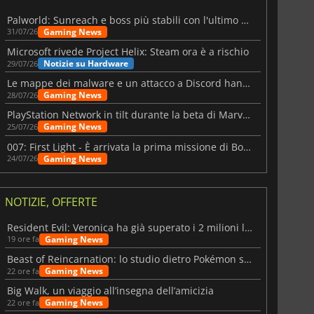
Palworld: Sunreach e boss più stabili con l'ultimo update
Gaming News
31/07/26
Microsoft rivede Project Helix: Steam ora è a rischio
Notizie su Hardware
29/07/26
Le mappe dei malware e un attacco a Discord hanno colpito Meccha Chameleon
Gaming News
28/07/26
PlayStation Network in tilt durante la beta di Marvel Tōkon
Gaming News
25/07/26
007: First Light - È arrivata la prima missione di Bond dopo il lancio
Gaming News
24/07/26
NOTIZIE, OFFERTE
Resident Evil: Veronica ha già superato i 2 milioni liste dei desideri
Gaming News
19 ore fa
Beast of Reincarnation: lo studio dietro Pokémon su una nuova strada
Gaming News
22 ore fa
Big Walk, un viaggio all’insegna dell’amicizia
Gaming News
22 ore fa