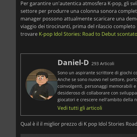
Per garantire un'autentica atmosfera K-pop, gli sv
settore per produrre una colonna sonora completam
manager possono attualmente scaricare una demo 
viaggio dei tirocinanti, prima del rilascio completo 
trovare
K-pop Idol Stories: Road to Debut scontat
Daniel-D
293 Articoli
Sono un aspirante scrittore di giochi c
Anche se sono nuovo nel settore, port
coinvolgenti, personaggi memorabili e
desideroso di collaborare con sviluppat
giocatori e crescere nell'ambito della n
Vedi tutti gli articoli
Qual è il il miglior prezzo di K pop Idol Stories Ro