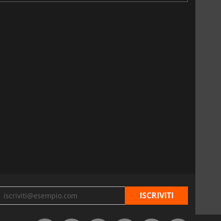
6.75
€
15.48
€
War WARHAMMER 3
Lies Of P