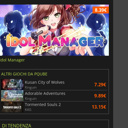
8.39€
Idol Manager
ALTRI GIOCHI DA PQUBE
Kusan City of Wolves
7.29€
Kinguin
Adorable Adventures
9.89€
Kinguin
Tormented Souls 2
13.15€
K4G
DI TENDENZA