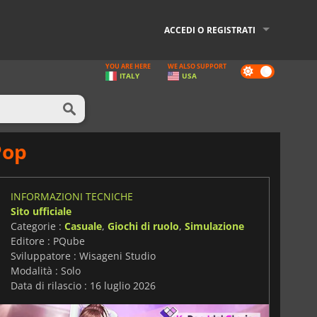
ACCEDI O REGISTRATI
YOU ARE HERE
WE ALSO SUPPORT
Dark
ITALY
USA
mode
Pop
INFORMAZIONI TECNICHE
Sito ufficiale
Categorie :
Casuale
,
Giochi di ruolo
,
Simulazione
Editore : PQube
Sviluppatore : Wisageni Studio
Modalità : Solo
Data di rilascio : 16 luglio 2026