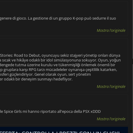
 genere di gioco. La gestione di un gruppo K-pop può sedurre il suo
Mostra l'originale
 Stories: Road to Debut, oyuncuyu sekiz stajyeri yönetip onları dünya
a sıcak ve hikâye odaklı bir idol simülasyonuna sokuyor. Oyun, yoğun
i dengede tutma üzerine kurulu ve tükenmişliği önlemek önemli bir
p gruplara karşı RPG tarzı mücadeleler oynanışa çeşitlilik katarken,
feri güçlendiriyor. Genel olarak oyun, sert yönetim
r odaklı bir deneyim sunmayı hedefliyor.
Mostra l'originale
le Spice Girls mi hanno riportato all'epoca della PSX xDDD
Mostra l'originale