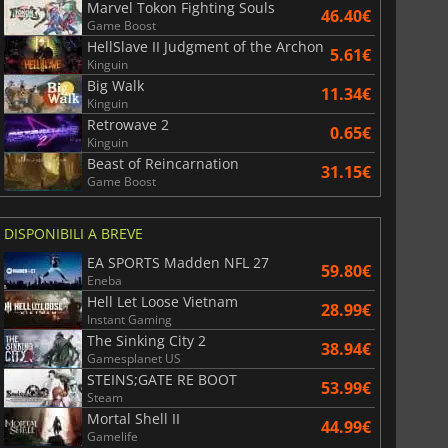
Marvel Tokon Fighting Souls
46.40€
Game Boost
HellSlave II Judgment of the Archon
5.61€
Kinguin
Big Walk
11.34€
Kinguin
Retrowave 2
0.65€
Kinguin
Beast of Reincarnation
31.15€
Game Boost
DISPONIBILI A BREVE
EA SPORTS Madden NFL 27
59.80€
Eneba
Hell Let Loose Vietnam
28.99€
Instant Gaming
The Sinking City 2
38.94€
Gamesplanet US
STEINS;GATE RE BOOT
53.99€
Steam
Mortal Shell II
44.99€
Gamelife