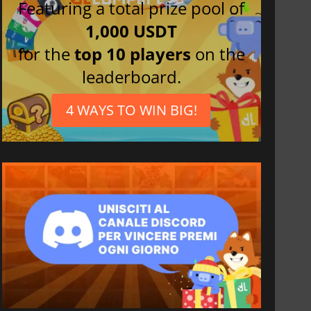
Featuring a total prize pool of
1,000 USDT
for the
top 10 players
on the
leaderboard.
4 WAYS TO WIN BIG!