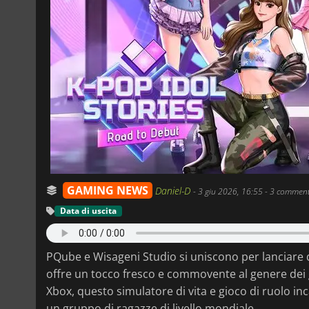
GAMING NEWS
Daniel-D
-
3 giu 2026, 16:55
- 3 comment
Data di uscita
PQube e Wisageni Studio si uniscono per lanciare
offre un tocco fresco e commovente al genere dei ge
Xbox, questo simulatore di vita e gioco di ruolo inc
un gruppo di ragazze di livello mondiale.