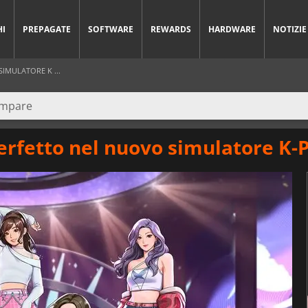
HI
PREPAGATE
SOFTWARE
REWARDS
HARDWARE
NOTIZIE
IMULATORE K ...
erfetto nel nuovo simulatore K-