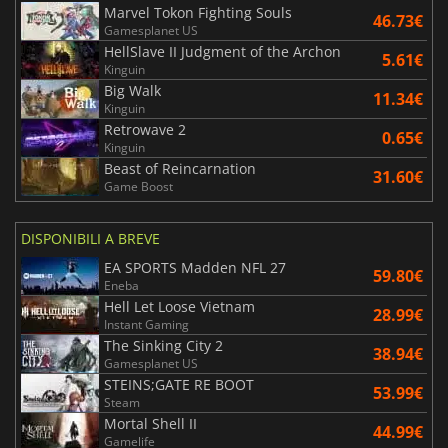
Marvel Tokon Fighting Souls
46.73€
Gamesplanet US
HellSlave II Judgment of the Archon
5.61€
Kinguin
Big Walk
11.34€
Kinguin
Retrowave 2
0.65€
Kinguin
Beast of Reincarnation
31.60€
Game Boost
DISPONIBILI A BREVE
EA SPORTS Madden NFL 27
59.80€
Eneba
Hell Let Loose Vietnam
28.99€
Instant Gaming
The Sinking City 2
38.94€
Gamesplanet US
STEINS;GATE RE BOOT
53.99€
Steam
Mortal Shell II
44.99€
Gamelife