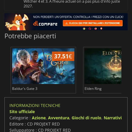
Witcher 4 et 3. A l’heure actuel on a pas plus d'info juste
2027.
Potrebbe piacerti
37.51
€
2
Baldur's Gate 3
Elden Ring
INFORMAZIONI TECNICHE
Sito ufficiale
Categorie :
Azione
,
Avventura
,
Giochi di ruolo
,
Narrativi
Editore : CD PROJEKT RED
Sviluppatore : CD PROJEKT RED