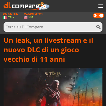
YOU ARE HERE
WE ALSO SUPPORT
Dark
GIOCHI
ITALY
USA
mode
PREPAGATE
SOFTWARE
Un leak, un livestream e il
REWARDS
nuovo DLC di un gioco
HARDWARE
vecchio di 11 anni
NOTIZIE
ACCEDI O REGISTRATI