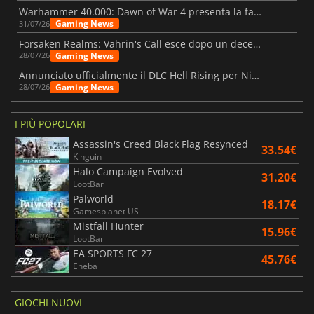
Warhammer 40.000: Dawn of War 4 presenta la fazione dei Necron
Gaming News
31/07/26
Forsaken Realms: Vahrin's Call esce dopo un decennio di sviluppo
Gaming News
28/07/26
Annunciato ufficialmente il DLC Hell Rising per Nioh 3
Gaming News
28/07/26
I PIÙ POPOLARI
Assassin's Creed Black Flag Resynced
33.54€
Kinguin
Halo Campaign Evolved
31.20€
LootBar
Palworld
18.17€
Gamesplanet US
Mistfall Hunter
15.96€
LootBar
EA SPORTS FC 27
45.76€
Eneba
GIOCHI NUOVI