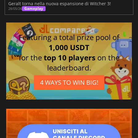
Geralt torna nella nuova espansione di Witcher 3!
Gameplay
28/05/26
Featuring a total prize pool of
1,000 USDT
for the
top 10 players
on the
leaderboard.
4 WAYS TO WIN BIG!