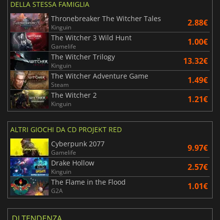
DELLA STESSA FAMIGLIA
Thronebreaker The Witcher Tales
2.88€
Kinguin
The Witcher 3 Wild Hunt
1.00€
Gamelife
The Witcher Trilogy
13.32€
Kinguin
The Witcher Adventure Game
1.49€
Steam
The Witcher 2
1.21€
Kinguin
ALTRI GIOCHI DA CD PROJEKT RED
Cyberpunk 2077
9.97€
Gamelife
Drake Hollow
2.57€
Kinguin
The Flame in the Flood
1.01€
G2A
DI TENDENZA