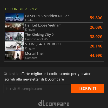
DISPONIBILI A BREVE
EA SPORTS Madden NFL 27
59.80€
Eneba
Hell Let Loose Vietnam
26.08€
Kinguin
The Sinking City 2
38.92€
Gamesplanet US
STEINS;GATE RE BOOT
20.14€
Kinguin
Mortal Shell II
44.99€
Gamelife
Ottieni le offerte migliori e i codici sconto per giocatori
Iscriviti alla newsletter di DLCompare