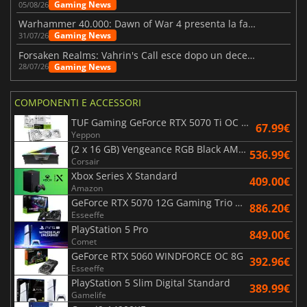
Gaming News
05/08/26
Warhammer 40.000: Dawn of War 4 presenta la fazione dei Necron
Gaming News
31/07/26
Forsaken Realms: Vahrin's Call esce dopo un decennio di sviluppo
Gaming News
28/07/26
COMPONENTI E ACCESSORI
TUF Gaming GeForce RTX 5070 Ti OC White Edition 16GB
67.99€
Yeppon
(2 x 16 GB) Vengeance RGB Black AMD Expo 6000 MHz - CAS 30
536.99€
Corsair
Xbox Series X Standard
409.00€
Amazon
GeForce RTX 5070 12G Gaming Trio OC Black
886.20€
Esseeffe
PlayStation 5 Pro
849.00€
Comet
GeForce RTX 5060 WINDFORCE OC 8G
392.96€
Esseeffe
PlayStation 5 Slim Digital Standard
389.99€
Gamelife