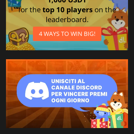
for the
top 10 players
on the
leaderboard.
4 WAYS TO WIN BIG!