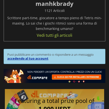
manhkbrady
1121 Articoli
Scrittore part-time, giocatore a tempo pieno di Tetris min-
maxing. Lo sai che i giochi ritmici sono una forma di
benchmarking umano?
Vedi tutti gli articoli
Puoi pubblicare un commento o rispondere a un messaggio
accedendo al tuo account
Featuring a total prize pool of
1,000 USDT