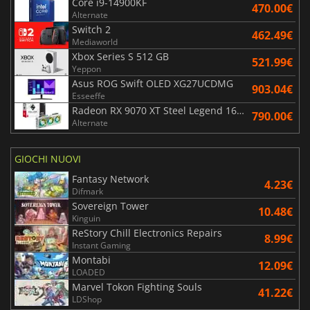
Core i9-14900KF
470.00€
Alternate
Switch 2
462.49€
Mediaworld
Xbox Series S 512 GB
521.99€
Yeppon
Asus ROG Swift OLED XG27UCDMG
903.04€
Esseeffe
Radeon RX 9070 XT Steel Legend 16GB
790.00€
Alternate
GIOCHI NUOVI
Fantasy Network
4.23€
Difmark
Sovereign Tower
10.48€
Kinguin
ReStory Chill Electronics Repairs
8.99€
Instant Gaming
Montabi
12.09€
LOADED
Marvel Tokon Fighting Souls
41.22€
LDShop