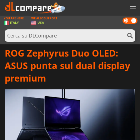
YOU ARE HERE
WE ALSO SUPPORT
Dark
GIOCHI
ITALY
USA
mode
PREPAGATE
SOFTWARE
ROG Zephyrus Duo OLED:
REWARDS
ASUS punta sul dual display
HARDWARE
premium
NOTIZIE
ACCEDI O REGISTRATI