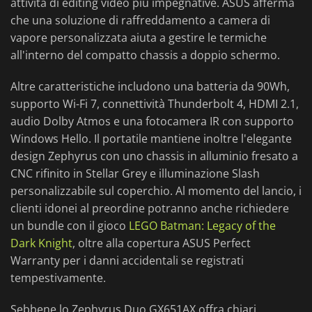
attività di editing video più impegnative. ASUS afferma
che una soluzione di raffreddamento a camera di
vapore personalizzata aiuta a gestire le termiche
all'interno del compatto chassis a doppio schermo.
Altre caratteristiche includono una batteria da 90Wh,
supporto Wi-Fi 7, connettività Thunderbolt 4, HDMI 2.1,
audio Dolby Atmos e una fotocamera IR con supporto
Windows Hello. Il portatile mantiene inoltre l'elegante
design Zephyrus con uno chassis in alluminio fresato a
CNC rifinito in Stellar Grey e illuminazione Slash
personalizzabile sul coperchio. Al momento del lancio, i
clienti idonei al preordine potranno anche richiedere
un bundle con il gioco
LEGO Batman: Legacy of the
Dark Knight
, oltre alla copertura ASUS Perfect
Warranty per i danni accidentali se registrati
tempestivamente.
Sebbene lo Zephyrus Duo GX651AX offra chiari