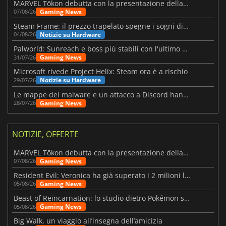
MARVEL Tōkon debutta con la presentazione della roadmap per il primo anno
Gaming News
07/08/26
Steam Frame: il prezzo trapelato spegne i sogni di un VR economico
Notizie su Hardware
04/08/26
Palworld: Sunreach e boss più stabili con l'ultimo update
Gaming News
31/07/26
Microsoft rivede Project Helix: Steam ora è a rischio
Notizie su Hardware
29/07/26
Le mappe dei malware e un attacco a Discord hanno colpito Meccha Chameleon
Gaming News
28/07/26
NOTIZIE, OFFERTE
MARVEL Tōkon debutta con la presentazione della roadmap per il primo anno
Gaming News
07/08/26
Resident Evil: Veronica ha già superato i 2 milioni liste dei desideri
Gaming News
05/08/26
Beast of Reincarnation: lo studio dietro Pokémon su una nuova strada
Gaming News
05/08/26
Big Walk, un viaggio all’insegna dell’amicizia