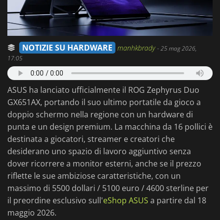
NOTIZIE SU HARDWARE
manhkbrady
-
25 mag 2026,
17:05
ASUS ha lanciato ufficialmente il ROG Zephyrus Duo
GX651AX, portando il suo ultimo portatile da gioco a
doppio schermo nella regione con un hardware di
punta e un design premium. La macchina da 16 pollici è
destinata a giocatori, streamer e creatori che
desiderano uno spazio di lavoro aggiuntivo senza
dover ricorrere a monitor esterni, anche se il prezzo
riflette le sue ambiziose caratteristiche, con un
massimo di 5500 dollari / 5100 euro / 4600 sterline per
il preordine esclusivo sull'
eShop ASUS
a partire dal 18
maggio 2026.