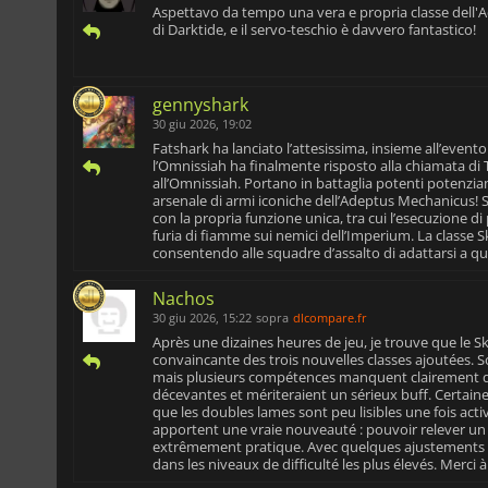
Aspettavo da tempo una vera e propria classe dell'A
di Darktide, e il servo-teschio è davvero fantastico!
gennyshark
30 giu 2026, 19:02
Fatshark ha lanciato l’attesissima, insieme all’evento
l’Omnissiah ha finalmente risposto alla chiamata di T
all’Omnissiah. Portano in battaglia potenti potenziam
arsenale di armi iconiche dell’Adeptus Mechanicus!
con la propria funzione unica, tra cui l’esecuzione di 
furia di fiamme sui nemici dell’Imperium. La classe Sk
consentendo alle squadre d’assalto di adattarsi a qu
Nachos
30 giu 2026, 15:22
sopra
dlcompare.fr
Après une dizaines heures de jeu, je trouve que le Sk
convaincante des trois nouvelles classes ajoutées. So
mais plusieurs compétences manquent clairement de
décevantes et mériteraient un sérieux buff. Certain
que les doubles lames sont peu lisibles une fois acti
apportent une vraie nouveauté : pouvoir relever un al
extrêmement pratique. Avec quelques ajustements d'é
dans les niveaux de difficulté les plus élevés. Merci