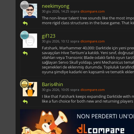
neekimyong
30 giu 2026, 14:25
sopra
dlcompare.com
The non-linear talent tree sounds like the most imp
more rigid class structures in the base game. That ki
gif123
30 giu 2026, 10:12
sopra
dlcompare.com
Fatshark, Warhammer 40,000: Darktide için yeni pre
savaşçıları Hive Tertium'a katıldı. Yeni sınıf, doğru
silahları veya Transonic Blade odaklı farklı oyun ta
sağlayan Servo Skull yoldaşı, yeni Mechanicus temalı 
seçenekleri de eklenmiş durumda. Topluluk tarafınd
oyuna şimdiye kadarki en kapsamlı ve tematik eklem
Baris4hin
30 giu 2026, 10:05
sopra
dlcompare.com
I like that Fatshark keeps expanding Darktide with m
like a fun choice for both new and returning players