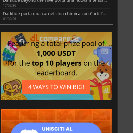
Darktide Beyond the Hive porta una nuova intensa azione di sopravvivenza
17/03/26
Darktide porta una carneficina chimica con Cartel's Favours
01/02/26
Featuring a total prize pool of
1,000 USDT
for the
top 10 players
on the
leaderboard.
4 WAYS TO WIN BIG!