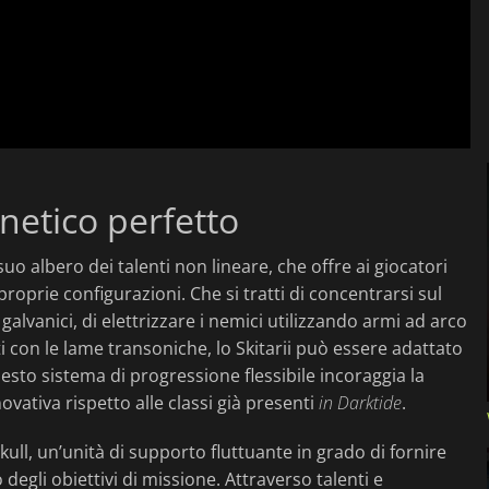
rnetico perfetto
 suo albero dei talenti non lineare, che offre ai giocatori
roprie configurazioni. Che si tratti di concentrarsi sul
galvanici, di elettrizzare i nemici utilizzando armi ad arco
i con le lame transoniche, lo Skitarii può essere adattato
uesto sistema di progressione flessibile incoraggia la
vativa rispetto alle classi già presenti
in Darktide
.
ull, un’unità di supporto fluttuante in grado di fornire
gli obiettivi di missione. Attraverso talenti e