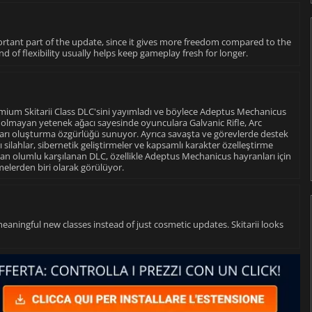
ortant part of the update, since it gives more freedom compared to the
nd of flexibility usually helps keep gameplay fresh for longer.
mium Skitarii Class DLC'sini yayımladı ve böylece Adeptus Mechanicus
sal olmayan yetenek ağacı sayesinde oyunculara Galvanic Rifle, Arc
rzları oluşturma özgürlüğü sunuyor. Ayrıca savaşta ve görevlerde destek
silahlar, sibernetik geliştirmeler ve kapsamlı karakter özelleştirme
an olumlu karşılanan DLC, özellikle Adeptus Mechanicus hayranları için
elerden biri olarak görülüyor.
eaningful new classes instead of just cosmetic updates. Skitarii looks