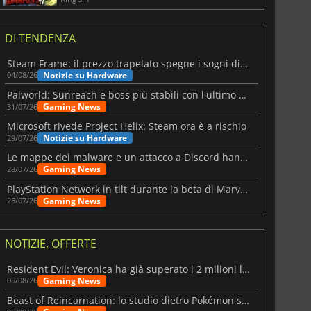
DI TENDENZA
Steam Frame: il prezzo trapelato spegne i sogni di un VR economico
Notizie su Hardware
04/08/26
Palworld: Sunreach e boss più stabili con l'ultimo update
Gaming News
31/07/26
Microsoft rivede Project Helix: Steam ora è a rischio
Notizie su Hardware
29/07/26
Le mappe dei malware e un attacco a Discord hanno colpito Meccha Chameleon
Gaming News
28/07/26
PlayStation Network in tilt durante la beta di Marvel Tōkon
Gaming News
25/07/26
NOTIZIE, OFFERTE
Resident Evil: Veronica ha già superato i 2 milioni liste dei desideri
Gaming News
05/08/26
Beast of Reincarnation: lo studio dietro Pokémon su una nuova strada