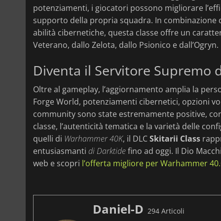
potenziamenti, i giocatori possono migliorare l’effi
supporto della propria squadra. In combinazione 
abilità cibernetiche, questa classe offre un caratt
Veterano, dallo Zelota, dallo Psionico e dall’Ogryn.
Diventa il Servitore Supremo 
Oltre al gameplay, l’aggiornamento amplia la pers
Forge World, potenziamenti cibernetici, opzioni voc
community sono state estremamente positive, con m
classe, l’autenticità tematica e la varietà delle conf
quelli di
Warhammer 40K
, il DLC
Skitarii Class
rappr
entusiasmanti
di Darktide
fino ad oggi. Il Dio Macchi
web e scopri
l’offerta migliore per Warhammer 40.0
Daniel-D
294 Articoli