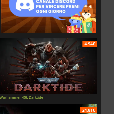
4.94€
Warhammer 40k Darktide
24.81€