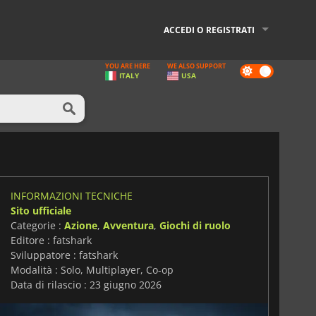
ACCEDI O REGISTRATI
YOU ARE HERE
WE ALSO SUPPORT
Dark
ITALY
USA
mode
INFORMAZIONI TECNICHE
Sito ufficiale
Categorie :
Azione
,
Avventura
,
Giochi di ruolo
Editore : fatshark
Sviluppatore : fatshark
Modalità : Solo, Multiplayer, Co-op
Data di rilascio : 23 giugno 2026