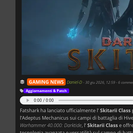
GAMING NEWS
Daniel-D
-
30 giu 2026, 12:59
- 6 commen
Aggiornamenti & Patch
Fatshark ha lanciato ufficialmente l’
Skitarii Class
l’Adeptus Mechanicus sui campi di battaglia di Hiv
Warhammer 40.000: Darktide
, l’
Skitarii Class
e offr
tecnologia avanzata e versatilità sul campo di batta