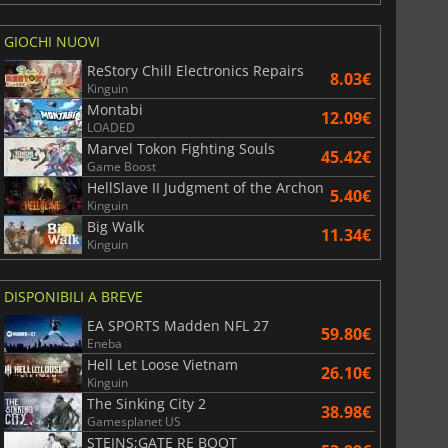
GIOCHI NUOVI
ReStory Chill Electronics Repairs
8.03€
Kinguin
Montabi
12.09€
LOADED
Marvel Tokon Fighting Souls
45.42€
Game Boost
HellSlave II Judgment of the Archon
5.40€
Kinguin
Big Walk
11.34€
Kinguin
DISPONIBILI A BREVE
EA SPORTS Madden NFL 27
59.80€
Eneba
Hell Let Loose Vietnam
26.10€
Kinguin
The Sinking City 2
38.98€
Gamesplanet US
STEINS;GATE RE BOOT