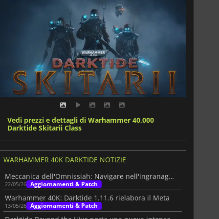
Vedi prezzi e dettagli di Warhammer 40,000
Darktide Skitarii Class
WARHAMMER 40K DARKTIDE NOTIZIE
Meccanica dell'Omnissiah: Navigare nell'ingranaggio divino
Aggiornamenti & Patch
22/05/26
Warhammer 40K: Darktide 1.11.6 rielabora il Meta
Aggiornamenti & Patch
13/05/26