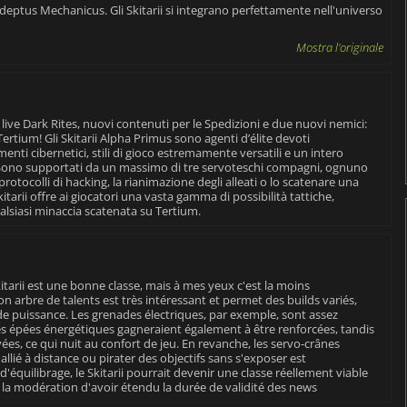
deptus Mechanicus. Gli Skitarii si integrano perfettamente nell'universo
Mostra l'originale
 live Dark Rites, nuovi contenuti per le Spedizioni e due nuovi nemici:
ertium! Gli Skitarii Alpha Primus sono agenti d’élite devoti
enti cibernetici, stili di gioco estremamente versatili e un intero
 Sono supportati da un massimo di tre servoteschi compagni, ognuno
protocolli di hacking, la rianimazione degli alleati o lo scatenare una
itarii offre ai giocatori una vasta gamma di possibilità tattiche,
alsiasi minaccia scatenata su Tertium.
itarii est une bonne classe, mais à mes yeux c'est la moins
n arbre de talents est très intéressant et permet des builds variés,
 puissance. Les grenades électriques, par exemple, sont assez
es épées énergétiques gagneraient également à être renforcées, tandis
vées, ce qui nuit au confort de jeu. En revanche, les servo-crânes
lié à distance ou pirater des objectifs sans s'exposer est
quilibrage, le Skitarii pourrait devenir une classe réellement viable
 à la modération d'avoir étendu la durée de validité des news