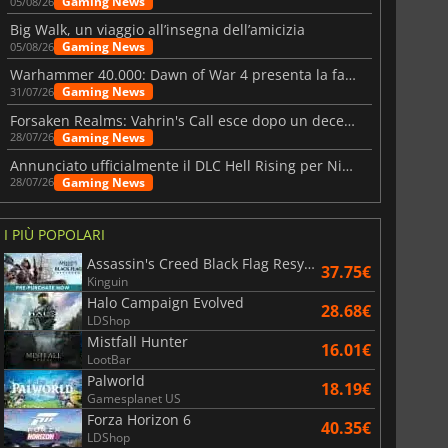
Gaming News
05/08/26
Big Walk, un viaggio all’insegna dell’amicizia
Gaming News
05/08/26
Warhammer 40.000: Dawn of War 4 presenta la fazione dei Necron
Gaming News
31/07/26
Forsaken Realms: Vahrin's Call esce dopo un decennio di sviluppo
Gaming News
28/07/26
Annunciato ufficialmente il DLC Hell Rising per Nioh 3
Gaming News
28/07/26
I PIÙ POPOLARI
Assassin's Creed Black Flag Resynced
37.75€
Kinguin
Halo Campaign Evolved
28.68€
LDShop
Mistfall Hunter
16.01€
LootBar
Palworld
18.19€
Gamesplanet US
Forza Horizon 6
40.35€
LDShop