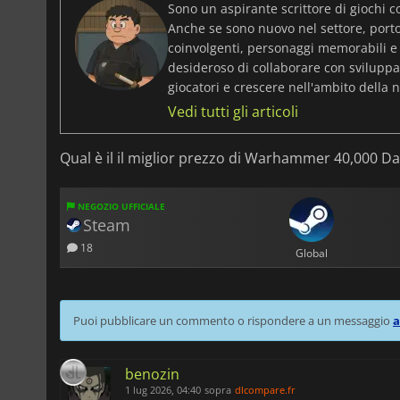
Sono un aspirante scrittore di giochi c
Anche se sono nuovo nel settore, port
coinvolgenti, personaggi memorabili e
desideroso di collaborare con sviluppat
giocatori e crescere nell'ambito della n
Vedi tutti gli articoli
Qual è il il miglior prezzo di Warhammer 40,000 Dar
NEGOZIO UFFICIALE
Steam
18
Global
Puoi pubblicare un commento o rispondere a un messaggio
a
benozin
1 lug 2026, 04:40
sopra
dlcompare.fr