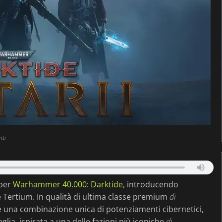
ti
per
Warhammer 40.000: Darktide
, introducendo
e Tertium. In qualità di ultima classe premium
di
e una combinazione unica di potenziamenti cibernetici,
glia, ispirata a una delle fazioni più iconiche
di