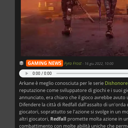
GAMING NEWS
Fyra Frost
-
16 giu 2022, 10:00
Arkane è meglio conosciuta per le serie
Dishonore
reputazione come sviluppatore di giochi e i suoi 
annunciato, era chiaro che il gioco avrebbe avuto 
Difendere la città di Redfall dall'assalto di un'or
giocatori, soprattutto se l'azione si svolge in un mo
altri giocatori,
Redfall
promette molta azione in un
combattimento con molte abilità uniche che permett