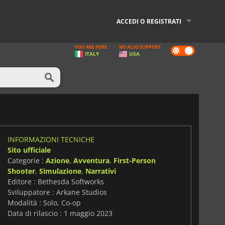
ACCEDI O REGISTRATI
YOU ARE HERE
WE ALSO SUPPORT
Dark
ITALY
USA
mode
INFORMAZIONI TECNICHE
Sito ufficiale
Categorie :
Azione
,
Avventura
,
First-Person
Shooter
,
Simulazione
,
Narrativi
Editore : Bethesda Softworks
Sviluppatore : Arkane Studios
Modalità : Solo, Co-op
Data di rilascio : 1 maggio 2023