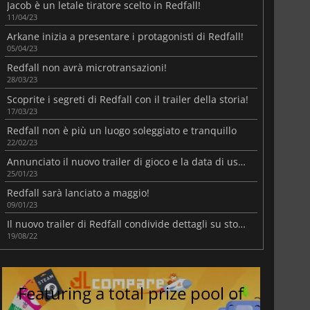
Jacob è un letale tiratore scelto in Redfall!
11/04/23
Arkane inizia a presentare i protagonisti di Redfall!
05/04/23
Redfall non avrà microtransazioni!
28/03/23
Scoprite i segreti di Redfall con il trailer della storia!
17/03/23
Redfall non è più un luogo soleggiato e tranquillo
22/02/23
Annunciato il nuovo trailer di gioco e la data di uscita di Redfall
25/01/23
Redfall sarà lanciato a maggio!
09/01/23
Il nuovo trailer di Redfall condivide dettagli su storia e gameplay
19/08/22
Featuring a total prize pool of