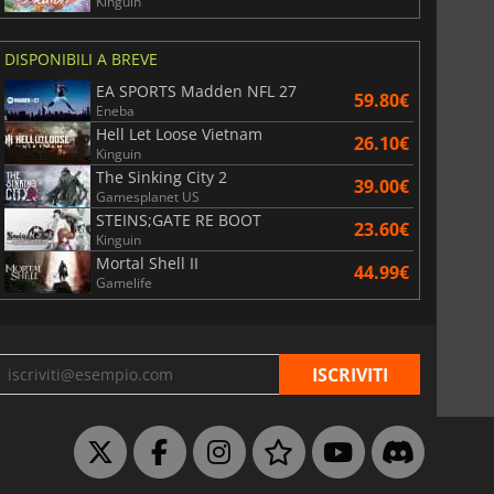
Kinguin
DISPONIBILI A BREVE
EA SPORTS Madden NFL 27
59.80€
Eneba
Hell Let Loose Vietnam
26.10€
Kinguin
The Sinking City 2
39.00€
Gamesplanet US
STEINS;GATE RE BOOT
23.60€
Kinguin
Mortal Shell II
44.99€
Gamelife