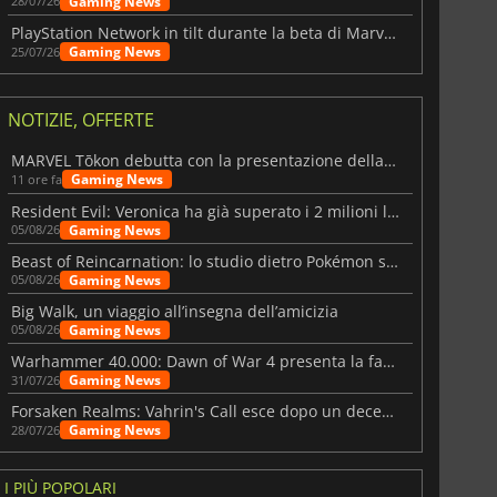
Gaming News
28/07/26
PlayStation Network in tilt durante la beta di Marvel Tōkon
Gaming News
25/07/26
NOTIZIE, OFFERTE
MARVEL Tōkon debutta con la presentazione della roadmap per il primo anno
Gaming News
11 ore fa
Resident Evil: Veronica ha già superato i 2 milioni liste dei desideri
Gaming News
05/08/26
Beast of Reincarnation: lo studio dietro Pokémon su una nuova strada
Gaming News
05/08/26
Big Walk, un viaggio all’insegna dell’amicizia
Gaming News
05/08/26
Warhammer 40.000: Dawn of War 4 presenta la fazione dei Necron
Gaming News
31/07/26
Forsaken Realms: Vahrin's Call esce dopo un decennio di sviluppo
Gaming News
28/07/26
I PIÙ POPOLARI
6.75
€
15.48
€