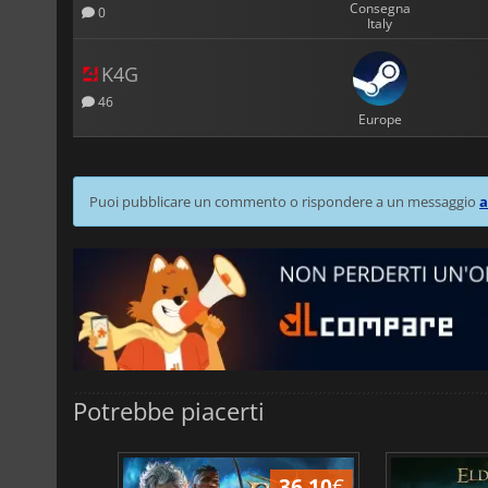
Consegna
0
Italy
K4G
46
Europe
Puoi pubblicare un commento o rispondere a un messaggio
a
Potrebbe piacerti
45.02
€
36.10
€