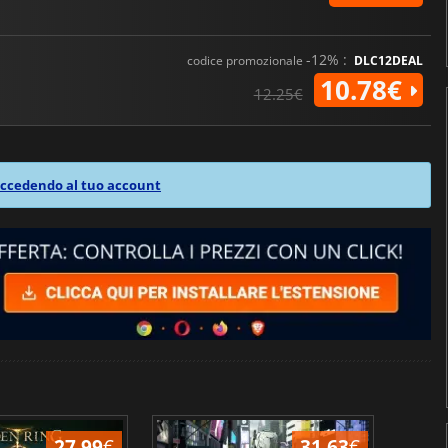
-12% :
codice promozionale
DLC12DEAL
10.78€
12.25€
ccedendo al tuo account
27.99
€
31.63
€