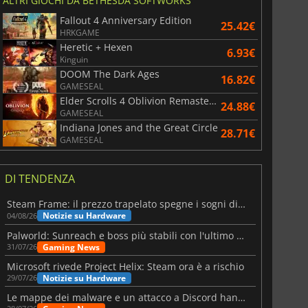
ALTRI GIOCHI DA BETHESDA SOFTWORKS
Fallout 4 Anniversary Edition
25.42€
HRKGAME
Heretic + Hexen
6.93€
Kinguin
DOOM The Dark Ages
16.82€
GAMESEAL
Elder Scrolls 4 Oblivion Remastered
24.88€
GAMESEAL
Indiana Jones and the Great Circle
28.71€
GAMESEAL
DI TENDENZA
Steam Frame: il prezzo trapelato spegne i sogni di un VR economico
Notizie su Hardware
04/08/26
Palworld: Sunreach e boss più stabili con l'ultimo update
Gaming News
31/07/26
Microsoft rivede Project Helix: Steam ora è a rischio
Notizie su Hardware
29/07/26
Le mappe dei malware e un attacco a Discord hanno colpito Meccha Chameleon