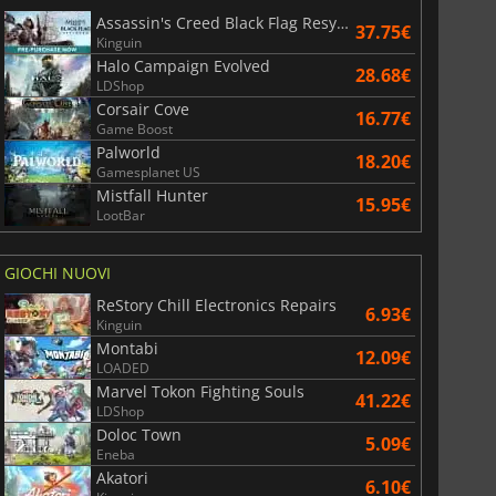
Assassin's Creed Black Flag Resynced
37.75€
Kinguin
Halo Campaign Evolved
28.68€
LDShop
Corsair Cove
16.77€
War WARHAMMER 3
Lies Of P
Game Boost
Palworld
18.20€
Gamesplanet US
Mistfall Hunter
15.95€
LootBar
GIOCHI NUOVI
ReStory Chill Electronics Repairs
6.93€
Kinguin
Montabi
12.09€
LOADED
Marvel Tokon Fighting Souls
41.22€
LDShop
Doloc Town
5.09€
Eneba
Akatori
6.10€