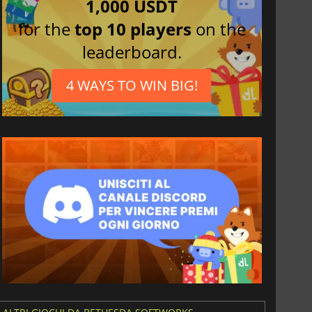
1,000 USDT
for the
top 10 players
on the
leaderboard.
4 WAYS TO WIN BIG!