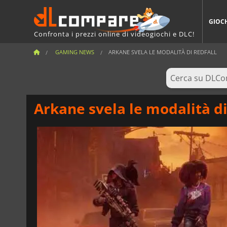
GIOC
Confronta i prezzi online di videogiochi e DLC!
GAMING NEWS
ARKANE SVELA LE MODALITÀ DI REDFALL
Arkane svela le modalità di