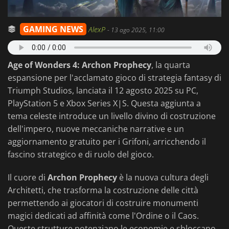
GAMING NEWS
AlexP
-
13 ago 2025, 11:00
Age of Wonders 4: Archon Prophecy
, la quarta
espansione per l'acclamato gioco di strategia fantasy di
Triumph Studios, lanciata il 12 agosto 2025 su PC,
PlayStation 5 e Xbox Series X|S. Questa aggiunta a
tema celeste introduce un livello divino di costruzione
dell'impero, nuove meccaniche narrative e un
aggiornamento gratuito per i Grifoni, arricchendo il
fascino strategico e di ruolo del gioco.
Il cuore di
Archon Prophecy
è la nuova cultura degli
Architetti, che trasforma la costruzione delle città
permettendo ai giocatori di costruire monumenti
magici dedicati ad affinità come l'Ordine o il Caos.
Queste strutture potenziano le economie e sbloccano