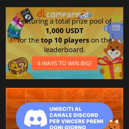
Featuring a total prize pool of
1,000 USDT
for the
top 10 players
on the
leaderboard.
4 WAYS TO WIN BIG!