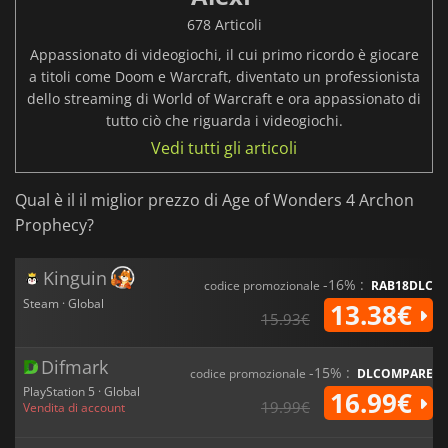
678 Articoli
Appassionato di videogiochi, il cui primo ricordo è giocare
a titoli come Doom e Warcraft, diventato un professionista
dello streaming di World of Warcraft e ora appassionato di
tutto ciò che riguarda i videogiochi.
Vedi tutti gli articoli
Qual è il il miglior prezzo di Age of Wonders 4 Archon
Prophecy?
Kinguin
-16% :
codice promozionale
RAB18DLC
Steam · Global
13.38€
15.93€
Difmark
-15% :
codice promozionale
DLCOMPARE
PlayStation 5 · Global
16.99€
19.99€
Vendita di account