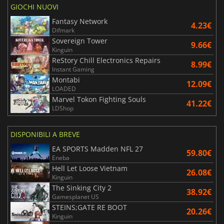
GIOCHI NUOVI
Fantasy Network
4.23€
Difmark
Sovereign Tower
9.66€
Kinguin
ReStory Chill Electronics Repairs
8.99€
Instant Gaming
Montabi
12.09€
LOADED
Marvel Tokon Fighting Souls
41.22€
LDShop
DISPONIBILI A BREVE
EA SPORTS Madden NFL 27
59.80€
Eneba
Hell Let Loose Vietnam
26.08€
Kinguin
The Sinking City 2
38.92€
Gamesplanet US
STEINS;GATE RE BOOT
20.26€
Kinguin