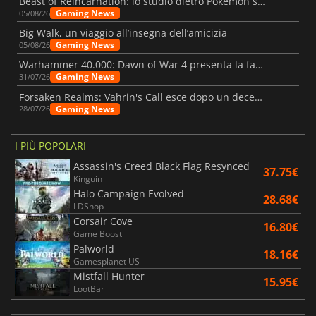
Beast of Reincarnation: lo studio dietro Pokémon su una nuova strada
Gaming News
05/08/26
Big Walk, un viaggio all’insegna dell’amicizia
Gaming News
05/08/26
Warhammer 40.000: Dawn of War 4 presenta la fazione dei Necron
Gaming News
31/07/26
Forsaken Realms: Vahrin's Call esce dopo un decennio di sviluppo
Gaming News
28/07/26
I PIÙ POPOLARI
Assassin's Creed Black Flag Resynced
37.75€
Kinguin
Halo Campaign Evolved
28.68€
LDShop
Corsair Cove
16.80€
Game Boost
Palworld
18.16€
Gamesplanet US
Mistfall Hunter
15.95€
LootBar