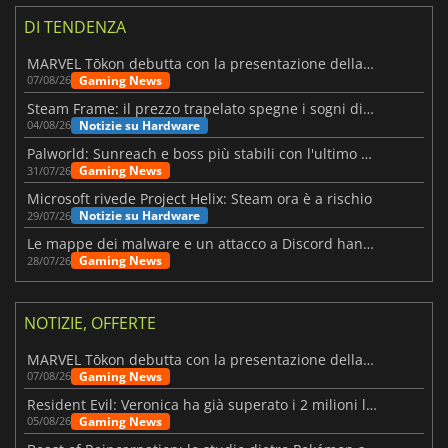
DI TENDENZA
MARVEL Tōkon debutta con la presentazione della roadmap per il primo anno
Gaming News
07/08/26
Steam Frame: il prezzo trapelato spegne i sogni di un VR economico
Notizie su Hardware
04/08/26
Palworld: Sunreach e boss più stabili con l'ultimo update
Gaming News
31/07/26
Microsoft rivede Project Helix: Steam ora è a rischio
Notizie su Hardware
29/07/26
Le mappe dei malware e un attacco a Discord hanno colpito Meccha Chameleon
Gaming News
28/07/26
NOTIZIE, OFFERTE
MARVEL Tōkon debutta con la presentazione della roadmap per il primo anno
Gaming News
07/08/26
Resident Evil: Veronica ha già superato i 2 milioni liste dei desideri
Gaming News
05/08/26