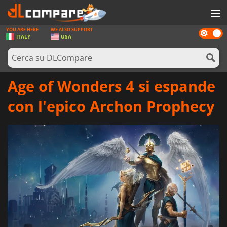
YOU ARE HERE
WE ALSO SUPPORT
Dark
GIOCHI
ITALY
USA
mode
PREPAGATE
SOFTWARE
Age of Wonders 4 si espande
REWARDS
con l'epico Archon Prophecy
HARDWARE
NOTIZIE
ACCEDI O REGISTRATI