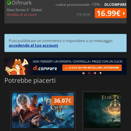
Difmark
-15% :
codice promozionale
DLCOMPARE
Xbox Series X · Global
16.99€
19.99€
Vendita di account
Puoi pubblicare un commento o rispondere a un messaggio
accedendo al tuo account
Potrebbe piacerti
36.07
€
2