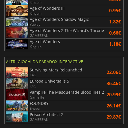
Kinguin
Age of Wonders III
0.95€
Kinguin
Age of Wonders Shadow Magic
1.82€
Yuplay
Age of Wonders 2 The Wizard's Throne
0.66€
GAMESEAL
Age of Wonders
1.18€
Kinguin
ALTRI GIOCHI DA PARADOX INTERACTIVE
Surviving Mars Relaunched
22.06€
K4G
Europa Universalis 5
36.46€
K4G
Vampire The Masquerade Bloodlines 2
20.99€
Gamelife
FOUNDRY
26.14€
Eneba
Prison Architect 2
29.87€
GAMESEAL