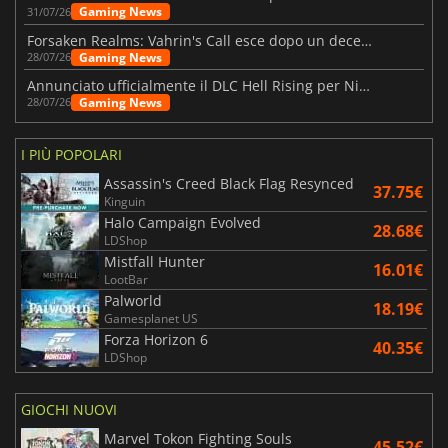
Gaming News
31/07/26
Forsaken Realms: Vahrin's Call esce dopo un decennio di sviluppo
Gaming News
28/07/26
Annunciato ufficialmente il DLC Hell Rising per Nioh 3
Gaming News
28/07/26
I PIÙ POPOLARI
Assassin's Creed Black Flag Resynced
37.75€
Kinguin
Halo Campaign Evolved
28.68€
LDShop
Mistfall Hunter
16.01€
LootBar
Palworld
18.19€
Gamesplanet US
Forza Horizon 6
40.35€
LDShop
GIOCHI NUOVI
Marvel Tokon Fighting Souls
45.52€