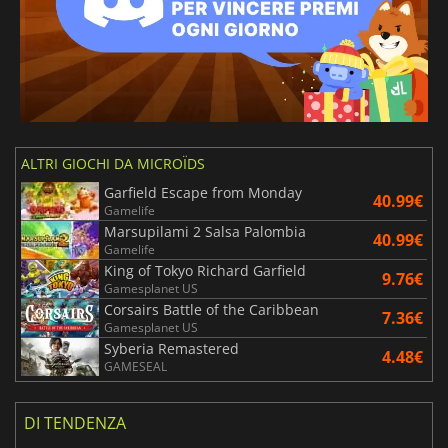
ALTRI GIOCHI DA MICROÏDS
Garfield Escape from Monday
40.99€
Gamelife
Marsupilami 2 Salsa Palombia
40.99€
Gamelife
King of Tokyo Richard Garfield
9.76€
Gamesplanet US
Corsairs Battle of the Caribbean
7.36€
Gamesplanet US
Syberia Remastered
4.48€
GAMESEAL
DI TENDENZA