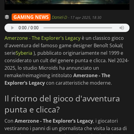
GAMING NEWS
Daniel-D
-
17 apr 2025, 18:30
Amerzone - The Explorer's Legacy
è un classico gioco
d'avventura del famoso game designer Benoît Sokal(
serie
Syberia
), pubblicato originariamente nel 1999 e
considerato un cult del genere punta e clicca. Nel 2024-
2025, lo studio Microïds ha annunciato un
remake/reimagining intitolato
Amerzone - The
Explorer’s Legacy
con caratteristiche moderne.
Il ritorno del gioco d'avventura
punta e clicca?
Con
Amerzone - The Explorer’s Legacy
, i giocatori
vestiranno i panni di un giornalista che visita la casa di