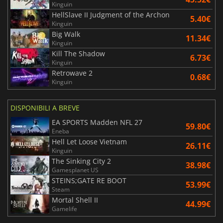
Kinguin
HellSlave II Judgment of the Archon
5.40€
Kinguin
Big Walk
11.34€
Kinguin
Kill The Shadow
6.73€
Kinguin
Retrowave 2
0.68€
Kinguin
DISPONIBILI A BREVE
EA SPORTS Madden NFL 27
59.80€
Eneba
Hell Let Loose Vietnam
26.11€
Kinguin
The Sinking City 2
38.98€
Gamesplanet US
STEINS;GATE RE BOOT
53.99€
Steam
Mortal Shell II
44.99€
Gamelife