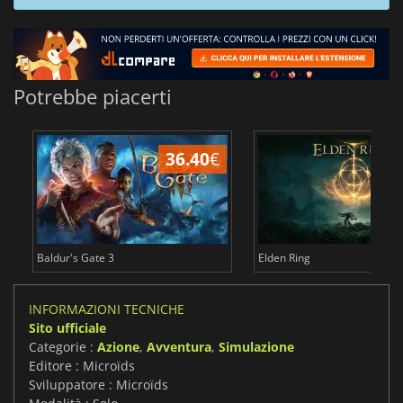
Potrebbe piacerti
36.40
€
2
Baldur's Gate 3
Elden Ring
INFORMAZIONI TECNICHE
Sito ufficiale
Categorie :
Azione
,
Avventura
,
Simulazione
Editore : Microïds
Sviluppatore : Microïds