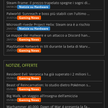
Steam Frame: il prezzo trapelato spegne i sogni di un VR economico
Notizie su Hardware
04/08/26
Palworld: Sunreach e boss più stabili con l'ultimo update
Gaming News
31/07/26
Microsoft rivede Project Helix: Steam ora è a rischio
Notizie su Hardware
29/07/26
Le mappe dei malware e un attacco a Discord hanno colpito Meccha Chameleon
Gaming News
28/07/26
PlayStation Network in tilt durante la beta di Marvel Tōkon
Gaming News
25/07/26
NOTIZIE, OFFERTE
Resident Evil: Veronica ha già superato i 2 milioni liste dei desideri
Gaming News
05/08/26
Beast of Reincarnation: lo studio dietro Pokémon su una nuova strada
Gaming News
05/08/26
Big Walk, un viaggio all’insegna dell’amicizia
Gaming News
05/08/26
Warhammer 40.000: Dawn of War 4 presenta la fazione dei Necron