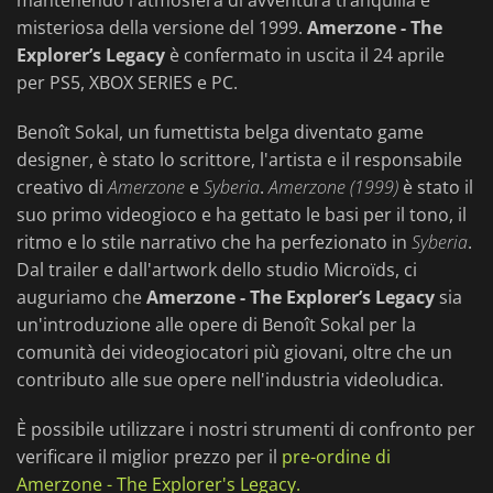
mantenendo l'atmosfera di avventura tranquilla e
misteriosa della versione del 1999.
Amerzone - The
Explorer’s Legacy
è confermato in uscita il 24 aprile
per PS5, XBOX SERIES e PC.
Benoît Sokal, un fumettista belga diventato game
designer, è stato lo scrittore, l'artista e il responsabile
creativo di
Amerzone
e
Syberia
.
Amerzone (1999)
è stato il
suo primo videogioco e ha gettato le basi per il tono, il
ritmo e lo stile narrativo che ha perfezionato in
Syberia
.
Dal trailer e dall'artwork dello studio Microïds, ci
auguriamo che
Amerzone - The Explorer’s Legacy
sia
un'introduzione alle opere di Benoît Sokal per la
comunità dei videogiocatori più giovani, oltre che un
contributo alle sue opere nell'industria videoludica.
È possibile utilizzare i nostri strumenti di confronto per
verificare il miglior prezzo per il
pre-ordine di
Amerzone - The Explorer's Legacy.