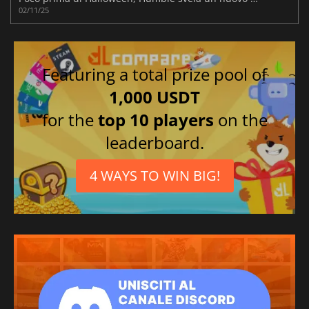
02/11/25
Featuring a total prize pool of
1,000 USDT
for the
top 10 players
on the
leaderboard.
4 WAYS TO WIN BIG!