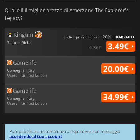
Qual è il il miglior prezzo di Amerzone The Explorer's
Legacy?
Kinguin
-20% :
codice promozionale
RAB24DLC
Steam · Global
3.49€
4.36€
Gamelife
20.00€
Consegna · Italy
Usato
Limited Edition
Gamelife
34.99€
Consegna · Italy
Usato
Limited Edition
Puoi pubblicare un commento o rispondere a un messaggio
accedendo al tuo account