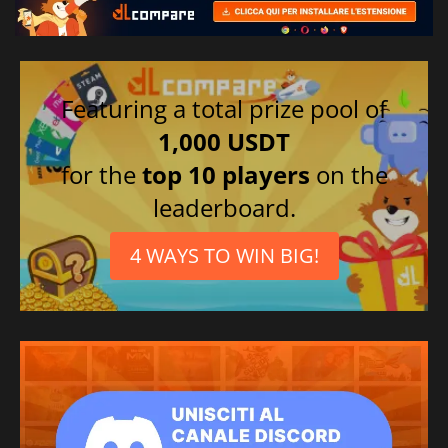
Featuring a total prize pool of
1,000 USDT
for the
top 10 players
on the
leaderboard.
4 WAYS TO WIN BIG!