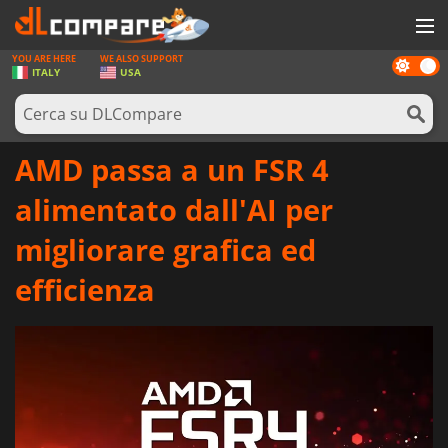
YOU ARE HERE
WE ALSO SUPPORT
Dark
GIOCHI
ITALY
USA
mode
PREPAGATE
SOFTWARE
AMD passa a un FSR 4
REWARDS
alimentato dall'AI per
HARDWARE
migliorare grafica ed
NOTIZIE
efficienza
ACCEDI O REGISTRATI