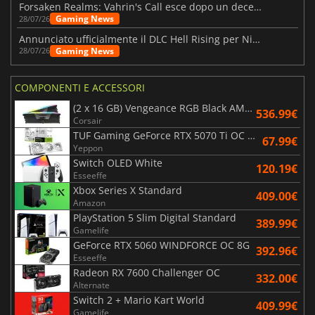
Forsaken Realms: Vahrin's Call esce dopo un decennio di sviluppo
Gaming News
28/07/26
Annunciato ufficialmente il DLC Hell Rising per Nioh 3
Gaming News
28/07/26
COMPONENTI E ACCESSORI
(2 x 16 GB) Vengeance RGB Black AMD Expo 6000 MHz - CAS 30
536.99€
Corsair
TUF Gaming GeForce RTX 5070 Ti OC White Edition 16GB
67.99€
Yeppon
Switch OLED White
120.19€
Esseeffe
Xbox Series X Standard
409.00€
Amazon
PlayStation 5 Slim Digital Standard
389.99€
Gamelife
GeForce RTX 5060 WINDFORCE OC 8G
392.96€
Esseeffe
Radeon RX 7600 Challenger OC
332.00€
Alternate
Switch 2 + Mario Kart World
409.99€
Gamelife