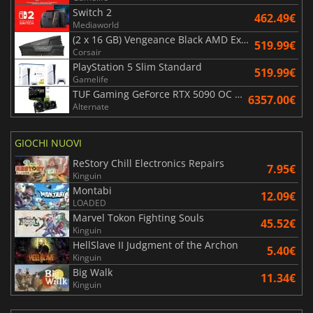
Switch 2
462.49€
Mediaworld
(2 x 16 GB) Vengeance Black AMD Expo 6000 MHz - CAS 30
519.99€
Corsair
PlayStation 5 Slim Standard
519.99€
Gamelife
TUF Gaming GeForce RTX 5090 OC Edition 32GB
6357.00€
Alternate
GIOCHI NUOVI
ReStory Chill Electronics Repairs
7.95€
Kinguin
Montabi
12.09€
LOADED
Marvel Tokon Fighting Souls
45.52€
Kinguin
HellSlave II Judgment of the Archon
5.40€
Kinguin
Big Walk
11.34€
Kinguin