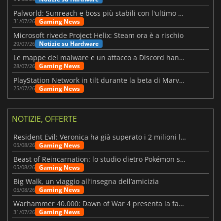
Palworld: Sunreach e boss più stabili con l'ultimo update
Gaming News
31/07/26
Microsoft rivede Project Helix: Steam ora è a rischio
Notizie su Hardware
29/07/26
Le mappe dei malware e un attacco a Discord hanno colpito Meccha Chameleon
Gaming News
28/07/26
PlayStation Network in tilt durante la beta di Marvel Tōkon
Gaming News
25/07/26
NOTIZIE, OFFERTE
Resident Evil: Veronica ha già superato i 2 milioni liste dei desideri
Gaming News
05/08/26
Beast of Reincarnation: lo studio dietro Pokémon su una nuova strada
Gaming News
05/08/26
Big Walk, un viaggio all’insegna dell’amicizia
Gaming News
05/08/26
Warhammer 40.000: Dawn of War 4 presenta la fazione dei Necron
Gaming News
31/07/26