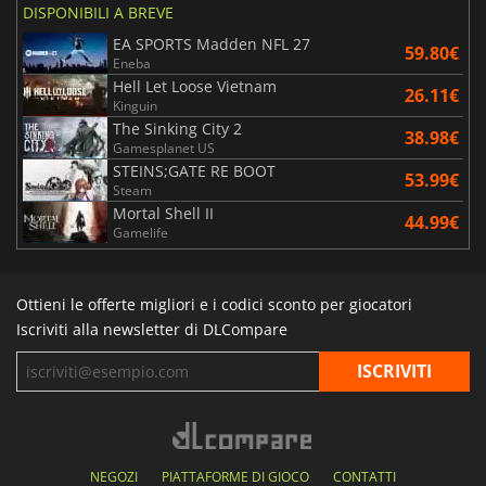
DISPONIBILI A BREVE
EA SPORTS Madden NFL 27
59.80€
Eneba
Hell Let Loose Vietnam
26.11€
Kinguin
The Sinking City 2
38.98€
Gamesplanet US
STEINS;GATE RE BOOT
53.99€
Steam
Mortal Shell II
44.99€
Gamelife
Ottieni le offerte migliori e i codici sconto per giocatori
Iscriviti alla newsletter di DLCompare
NEGOZI
PIATTAFORME DI GIOCO
CONTATTI