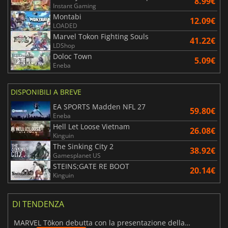
8.99€
Instant Gaming
Montabi
12.09€
LOADED
Marvel Tokon Fighting Souls
41.22€
LDShop
Doloc Town
5.09€
Eneba
DISPONIBILI A BREVE
EA SPORTS Madden NFL 27
59.80€
Eneba
Hell Let Loose Vietnam
26.08€
Kinguin
The Sinking City 2
38.92€
Gamesplanet US
STEINS;GATE RE BOOT
20.14€
Kinguin
DI TENDENZA
MARVEL Tōkon debutta con la presentazione della roadmap per il primo anno