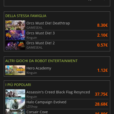
DELLA STESSA FAMIGLIA
Orcs Must Die! Deathtrap
8.30€
GAMESEAL
Orcs Must Die! 3
2.10€
Kinguin
Orcs Must Die! 2
0.57€
GAMESEAL
ALTRI GIOCHI DA ROBOT ENTERTAINMENT
Hero Academy
1.12€
Kinguin
I PIÙ POPOLARI
Assassin's Creed Black Flag Resynced
37.75€
Kinguin
Halo Campaign Evolved
28.68€
LDShop
Corsair Cove
16.80€