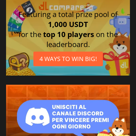
Featuring a total prize pool of
1,000 USDT
for the
top 10 players
on the
leaderboard.
4 WAYS TO WIN BIG!