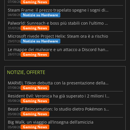
Gaming News
07/08/26
Steam Frame: il prezzo trapelato spegne i sogni di un VR economico
Notizie su Hardware
04/08/26
Palworld: Sunreach e boss più stabili con l'ultimo update
Gaming News
31/07/26
Microsoft rivede Project Helix: Steam ora è a rischio
Notizie su Hardware
29/07/26
Le mappe dei malware e un attacco a Discord hanno colpito Meccha Chameleon
Gaming News
28/07/26
NOTIZIE, OFFERTE
MARVEL Tōkon debutta con la presentazione della roadmap per il primo anno
Gaming News
07/08/26
Resident Evil: Veronica ha già superato i 2 milioni liste dei desideri
Gaming News
05/08/26
Beast of Reincarnation: lo studio dietro Pokémon su una nuova strada
Gaming News
05/08/26
Big Walk, un viaggio all’insegna dell’amicizia
Gaming News
05/08/26