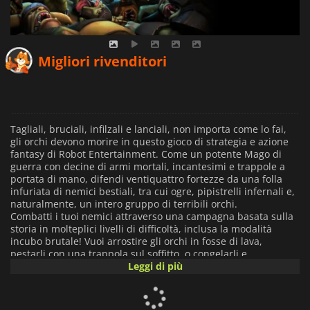
Migliori rivenditori
Tagliali, bruciali, infilzali e lanciali, non importa come lo fai,
gli orchi devono morire in questo gioco di strategia e azione
fantasy di Robot Entertainment. Come un potente Mago di
guerra con decine di armi mortali, incantesimi e trappole a
portata di mano, difendi ventiquattro fortezze da una folla
infuriata di nemici bestiali, tra cui ogre, pipistrelli infernali e,
naturalmente, un intero gruppo di terribili orchi.
Combatti i tuoi nemici attraverso una campagna basata sulla
storia in molteplici livelli di difficoltà, inclusa la modalità
incubo brutale! Vuoi arrostire gli orchi in fosse di lava,
pestarli con una trappola sul soffitto, o congelarli e
frantumarli con uno squarcio? Non ha importanza quali armi
Leggi di più
e trappole scegliete, sarete sicuri di ottenere un'esplosione
micidiale! 24 fortezze da difendere, passaggi tortuosi, alte
torri e ampie camere aperte hanno bisogno di un mago di