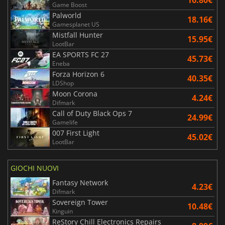
Game Boost
Palworld
18.16€
Gamesplanet US
Mistfall Hunter
15.95€
LootBar
EA SPORTS FC 27
45.73€
Eneba
Forza Horizon 6
40.35€
LDShop
Moon Corona
4.24€
Difmark
Call of Duty Black Ops 7
24.99€
Gamelife
007 First Light
45.02€
LootBar
GIOCHI NUOVI
Fantasy Network
4.23€
Difmark
Sovereign Tower
10.48€
Kinguin
ReStory Chill Electronics Repairs