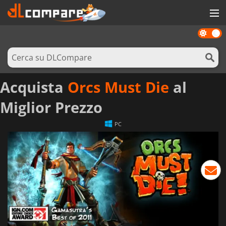
Dark
GIOCHI
mode
PREPAGATE
SOFTWARE
Acquista
Orcs Must Die
al
REWARDS
Miglior Prezzo
HARDWARE
PC
NOTIZIE