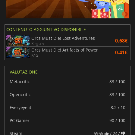
CONTENUTO AGGIUNTIVO DISPONIBILE
Orcs Must Die! Lost Adventures
0.68€
Kinguin
Orcs Must Die! Artifacts of Power
0.41€
K4G
VALUTAZIONE
Metacritic
83 / 100
Opencritic
83 / 100
Everyeye.it
8.2 / 10
PC Gamer
90 / 100
Steam
5955
/ 247