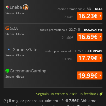
Eneba
-8% :
codice promozionale
DLC8
Steam · Global
16.23€
17.64€
G2A
-22.74% :
codice promozionale
DCG2AD1Y4E
Steam · Global
16.69€
21.60€
GamersGate
-11% :
codice promozionale
DLCOMPARE
Steam · Global
17.79€
19.99€
GreenmanGaming
19.99€
Steam · Global
Segnala un errore o lascia un feedback
(*) Il miglior prezzo attualmente è di
7.56€
. Abbiamo