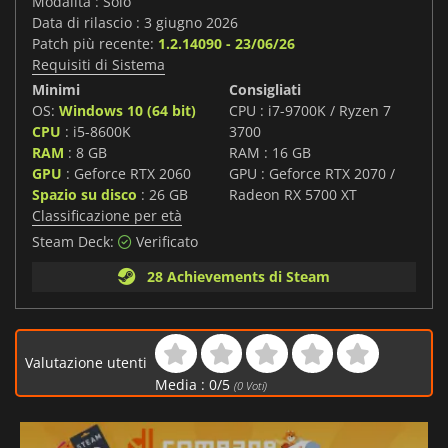
Modalità : Solo
Data di rilascio : 3 giugno 2026
Patch più recente:
1.2.14090 - 23/06/26
Requisiti di Sistema
Minimi
Consigliati
OS:
Windows 10 (64 bit)
CPU : i7-9700K / Ryzen 7
CPU
: i5-8600K
3700
RAM
: 8 GB
RAM : 16 GB
GPU
: Geforce RTX 2060
GPU : Geforce RTX 2070 /
Spazio su disco
: 26 GB
Radeon RX 5700 XT
Classificazione per età
Steam Deck:
Verificato
28 Achievements di Steam
Valutazione utenti
Media :
0
/
5
(
0
Voti)