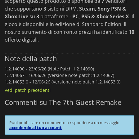
scoperto questo prodotto disponibile da
7
venditori
che supportano
3
sistemi DRM:
Steam, Sony PSN &
Xbox Live
su
3
piattaforme -
PC, PS5 & Xbox Series X
. Il
gioco è disponibile in edizione di Standard Edition. Il
nostro strumento di confronto prezzi ha identificato
10
offerte digitali.
Note della patch
1.2.14090 -
23/06/26 (Note Patch 1.2.14090)
1.2.14067 -
16/06/26 (Versione note patch: 1.2.14067)
1.2.14053.0 -
12/06/26 (Versione note patch 1.2.14053.0)
Vedi patch precedenti
Commenti su The 7th Guest Remake
Puoi pubblicare un commento o rispondere a un messaggio
accedendo al tuo account