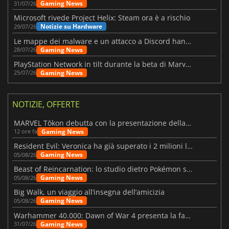
Gaming News
31/07/26
Microsoft rivede Project Helix: Steam ora è a rischio
Notizie su Hardware
29/07/26
Le mappe dei malware e un attacco a Discord hanno colpito Meccha Chameleon
Gaming News
28/07/26
PlayStation Network in tilt durante la beta di Marvel Tōkon
Gaming News
25/07/26
NOTIZIE, OFFERTE
MARVEL Tōkon debutta con la presentazione della roadmap per il primo anno
Gaming News
12 ore fa
Resident Evil: Veronica ha già superato i 2 milioni liste dei desideri
Gaming News
05/08/26
Beast of Reincarnation: lo studio dietro Pokémon su una nuova strada
Gaming News
05/08/26
Big Walk, un viaggio all’insegna dell’amicizia
Gaming News
05/08/26
Warhammer 40.000: Dawn of War 4 presenta la fazione dei Necron
Gaming News
31/07/26