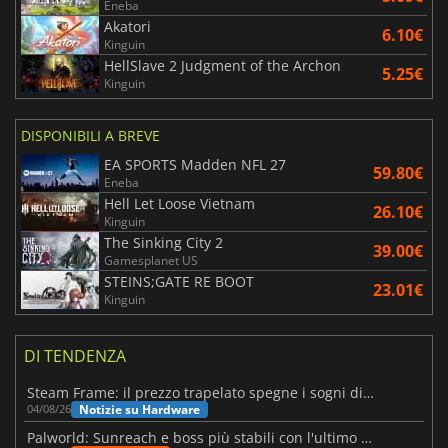
Eneba
Akatori
6.10€
Kinguin
HellSlave 2 Judgment of the Archon
5.25€
Kinguin
DISPONIBILI A BREVE
EA SPORTS Madden NFL 27
59.80€
Eneba
Hell Let Loose Vietnam
26.10€
Kinguin
The Sinking City 2
39.00€
Gamesplanet US
STEINS;GATE RE BOOT
23.01€
Kinguin
DI TENDENZA
Steam Frame: il prezzo trapelato spegne i sogni di un VR economico
Notizie su Hardware
04/08/26
Palworld: Sunreach e boss più stabili con l'ultimo update