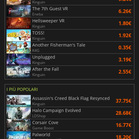
Kinguin
The 7th Guest VR
6.26€
Eneba
Hellsweeper VR
1.80€
Kinguin
TOSS!
1.92€
Kinguin
Another Fisherman's Tale
0.35€
K4G
Unplugged
3.19€
Kinguin
After the Fall
2.55€
Kinguin
I PIÙ POPOLARI
Assassin's Creed Black Flag Resynced
37.75€
Kinguin
Halo Campaign Evolved
28.68€
LDShop
Corsair Cove
16.77€
Game Boost
Palworld
18.20€