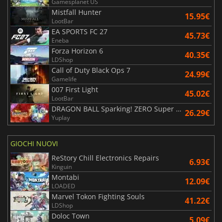
Gamesplanet US
Mistfall Hunter
15.95€
LootBar
EA SPORTS FC 27
45.73€
Eneba
Forza Horizon 6
40.35€
LDShop
Call of Duty Black Ops 7
24.99€
Gamelife
007 First Light
45.02€
LootBar
DRAGON BALL Sparking! ZERO Super Limit Breaking NEO
26.29€
Yuplay
GIOCHI NUOVI
ReStory Chill Electronics Repairs
6.93€
Kinguin
Montabi
12.09€
LOADED
Marvel Tokon Fighting Souls
41.22€
LDShop
Doloc Town
5.09€