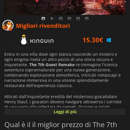
11.10
€
Migliori rivenditori
15.30
€
13.99
€
Entra in una villa dove ogni stanza nasconde un mistero e
ogni enigma rivela un altro pezzo di una storia oscura e
inquietante.
The 7th Guest Remake
re-immagina l'iconica
avventura soprannaturale per una nuova generazione,
combinando esplorazione atmosferica, intricati rompicapi e
narrazione immersiva in una visione splendidamente
restaurata dell'esperienza classica.
Attirati dall'inquietante eredità del misterioso giocattolaio
Henry Stauf, i giocatori devono navigare attraverso i corridoi
di una vasta villa infestata da segreti, illusioni e spiriti
Leggi di più
persistenti. Man mano che la storia si svolge, il confine tra
realtà e incubo inizia a sfumare, svelando i tragici eventi che
Qual è il il miglior prezzo di The 7th
continuano a echeggiare tra le mura della villa.