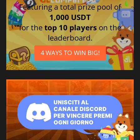
Featuring a total prize pool of
1,000 USDT
for the
top 10 players
on the
leaderboard.
4 WAYS TO WIN BIG!