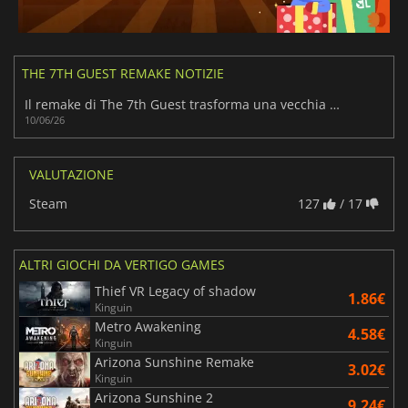
THE 7TH GUEST REMAKE NOTIZIE
Il remake di The 7th Guest trasforma una vecchia storia di fantasmi per PC in un horror moderno
10/06/26
VALUTAZIONE
Steam
127
/ 17
ALTRI GIOCHI DA VERTIGO GAMES
Thief VR Legacy of shadow
1.86€
Kinguin
Metro Awakening
4.58€
Kinguin
Arizona Sunshine Remake
3.02€
Kinguin
Arizona Sunshine 2
9.24€