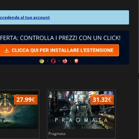
ccedendo al tuo account
27.99
€
31.32
€
Pragmata
Total 