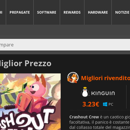
HI
PREPAGATE
SOFTWARE
REWARDS
HARDWARE
NOTIZIE
iglior Prezzo
Migliori rivendito
3.23
€
PC
Crashout Crew
è un caotico gio
facoltativa, il panico è costant
dal collasso totale del magazzi