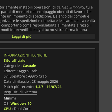
toriamente instabili operazioni di
DE NILE SHIPPING
, tu e
te i panni di membri dell'equipaggio oberati di lavoro che
te un impianto di spedizione. L'elenco dei compiti è
ganizzare le spedizioni e rispettare le scadenze. La realtà
ri si comportano come responsabilità alimentate a razzo, i
n modi imprevedibili e ogni turno si trasforma in una
otte e salvataggi all'ultimo secondo.
Leggi di più
l disordine controllato. I giocatori devono coordinarsi in
vigare in spazi industriali ristretti e improvvisare
el magazzino passa continuamente da gestibile a
INFORMAZIONI TECNICHE
uta, ma la comunicazione è ciò che impedisce a tutto di
Sito ufficiale
lmente).
Categorie :
Casuale
Editore : Aggro Crab
 co-op online,
Crashout Crew
prospera sulla cattiva
se in una frazione di secondo e il recupero condiviso
Sviluppatore : Aggro Crab
ta una storia di piccole vittorie sepolte sotto un caos
Data di rilascio : 28 maggio 2026
egna riuscita spesso avviene al costo di qualcos'altro
Patch più recente:
1.3.7 - 16/07/26
.
Requisiti di Sistema
Minimi
OS:
Windows 10
i
CPU
: Dual Core