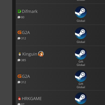
Difmark
80
Global
G2A
312
Global
Kinguin
385
Gift
Global
G2A
312
Gift
Global
HRKGAME
87