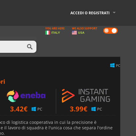
ACCEDI O REGISTRATI
YOU ARE HERE
WE ALSO SUPPORT
Dark
ITALY
USA
mode
PC
ri
3.42
€
3.99
€
PC
PC
co di logistica cooperativa in cui la precisione è
e e il lavoro di squadra è l'unica cosa che separa l'ordine
no.