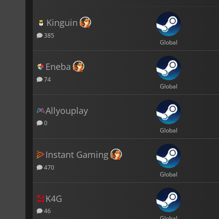
Kinguin
385
Global
Eneba
74
Global
Allyouplay
0
Global
Instant Gaming
470
Global
K4G
46
Global