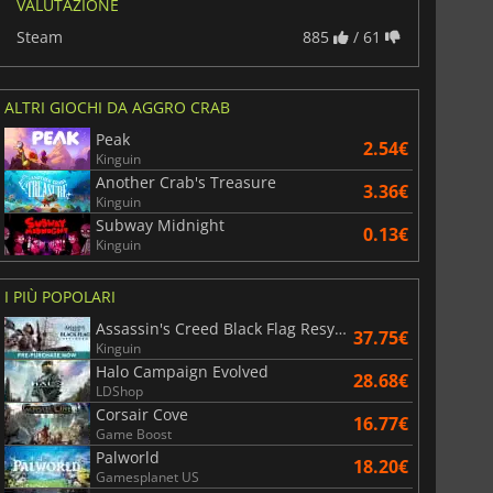
VALUTAZIONE
Steam
885
/ 61
ALTRI GIOCHI DA AGGRO CRAB
Peak
2.54€
Kinguin
Another Crab's Treasure
3.36€
Kinguin
Subway Midnight
0.13€
Kinguin
I PIÙ POPOLARI
Assassin's Creed Black Flag Resynced
37.75€
Kinguin
Halo Campaign Evolved
28.68€
LDShop
Corsair Cove
16.77€
Game Boost
Palworld
18.20€
Gamesplanet US