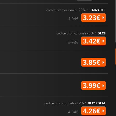
-20% :
codice promozionale
RAB24DLC
3.23€
4.04€
-8% :
codice promozionale
DLC8
3.42€
3.72€
3.85€
3.99€
-12% :
codice promozionale
DLC12DEAL
4.26€
4.84€