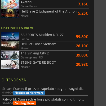
Akatori
7.16€
Game Boost
HellSlave 2 Judgment of the Archon
5.25€
Kinguin
DISPONIBILI A BREVE
EA SPORTS Madden NFL 27
59.80€
Eneba
Hell Let Loose Vietnam
26.10€
Kinguin
The Sinking City 2
39.00€
Gamesplanet US
STEINS;GATE RE BOOT
20.98€
Kinguin
DI TENDENZA
Steam Frame: il prezzo trapelato spegne i sogni di un VR economico
Notizie su Hardware
04/08/26
Palworld: Sunreach e boss più stabili con l'ultimo update
Gaming News
31/07/26