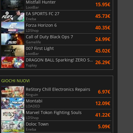
Mistfall Hunter
15.95€
LootBar
EA SPORTS FC 27
45.73€
Eneba
Forza Horizon 6
40.35€
LDShop
Call of Duty Black Ops 7
24.99€
Gamelife
007 First Light
45.02€
LootBar
DRAGON BALL Sparking! ZERO Super Limit Breaking NEO
26.29€
Yuplay
GIOCHI NUOVI
ReStory Chill Electronics Repairs
6.97€
6.75
€
15.48
€
Kinguin
Montabi
12.09€
LOADED
Marvel Tokon Fighting Souls
41.22€
LDShop
Doloc Town
5.09€
War WARHAMMER 3
Lies Of P
Eneba