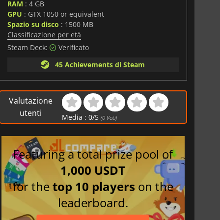
RAM
: 4 GB
GPU
: GTX 1050 or equivalent
Spazio su disco
: 1500 MB
Classificazione per età
Steam Deck:
Verificato
45 Achievements di Steam
Valutazione
utenti
Media :
0
/
5
(
0
Voti)
Featuring a total prize pool of
1,000 USDT
for the
top 10 players
on the
leaderboard.