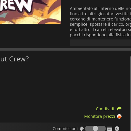
Ambientato all'interno delle no
fino a tre altri giocatori vesti
cercano di mantenere funzionan
semplice: spostare il carico, or
è tutt'altro. I carrelli elevato
pacchi rispondono alla fisica i
corsa di quasi incidenti, pile r
Il gioco riguarda la gestione de
tempo reale, assegnare ruoli, na
hout Crew?
soluzioni mentre l'ambiente d
incontrollabile. L'efficienza ai
andare in pezzi (a volte lettera
Progettato per 1–4 giocatori in
comunicazione, le decisioni pre
dei disastri. Ogni partita diven
crescente, dove anche una cons
che va spettacolarmente storto
Condividi
Monitora prezzi
Commission
Commissioni