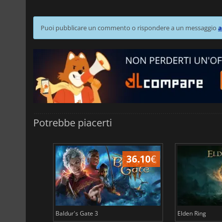
Puoi pubblicare un commento o rispondere a un messaggio
a
Potrebbe piacerti
45.02
€
36.10
€
Baldur's Gate 3
Elden Ring