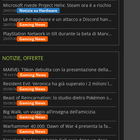
Microsoft rivede Project Helix: Steam ora è a rischio
Notizie su Hardware
29/07/26
Le mappe dei malware e un attacco a Discord hanno colpito Meccha Chameleon
Gaming News
28/07/26
PlayStation Network in tilt durante la beta di Marvel Tōkon
Gaming News
25/07/26
NOTIZIE, OFFERTE
MARVEL Tōkon debutta con la presentazione della roadmap per il primo anno
Gaming News
18 ore fa
Resident Evil: Veronica ha già superato i 2 milioni liste dei desideri
Gaming News
05/08/26
Beast of Reincarnation: lo studio dietro Pokémon su una nuova strada
Gaming News
05/08/26
Big Walk, un viaggio all’insegna dell’amicizia
Gaming News
05/08/26
Warhammer 40.000: Dawn of War 4 presenta la fazione dei Necron
Gaming News
31/07/26