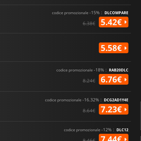
-15% :
codice promozionale
DLCOMPARE
5.42€
6.38€
5.58€
-18% :
codice promozionale
RAB20DLC
6.76€
8.24€
-16.32% :
codice promozionale
DCG2AD1Y4E
7.23€
8.64€
-12% :
codice promozionale
DLC12
7.44€
8.46€