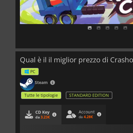
Qual è il il miglior prezzo di Cras
PC
Steam
Tutte le tipologie
STANDARD EDITION
Account
CD Key
da
4.28€
da
3.23€