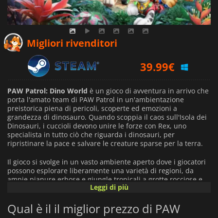
Migliori rivenditori
39.99
€
PAW Patrol: Dino World
è un gioco di avventura in arrivo che
porta l'amato team di PAW Patrol in un'ambientazione
preistorica piena di pericoli, scoperte ed emozioni a
grandezza di dinosauro. Quando scoppia il caos sull'Isola dei
Dinosauri, i cuccioli devono unire le forze con Rex, uno
specialista in tutto ciò che riguarda i dinosauri, per
ripristinare la pace e salvare le creature sparse per la terra.
Il gioco si svolge in un vasto ambiente aperto dove i giocatori
possono esplorare liberamente una varietà di regioni, da
ampie pianure erbose e giungle tropicali a grotte rocciose e
Leggi di più
paesaggi vulcanici. Ogni luogo è progettato con oggetti
nascosti, elementi interattivi e sorprese collezionabili che
Qual è il il miglior prezzo di PAW
premiano la curiosità e l'esplorazione.