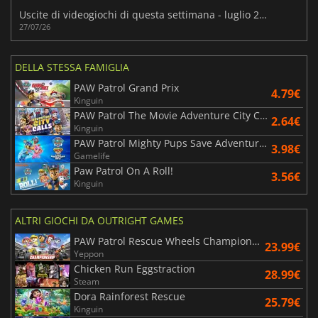
Uscite di videogiochi di questa settimana - luglio 2026 (settimana 31)
27/07/26
DELLA STESSA FAMIGLIA
PAW Patrol Grand Prix
4.79€
Kinguin
PAW Patrol The Movie Adventure City Calls
2.64€
Kinguin
PAW Patrol Mighty Pups Save Adventure Bay
3.98€
Gamelife
Paw Patrol On A Roll!
3.56€
Kinguin
ALTRI GIOCHI DA OUTRIGHT GAMES
PAW Patrol Rescue Wheels Championship
23.99€
Yeppon
Chicken Run Eggstraction
28.99€
Steam
Dora Rainforest Rescue
25.79€
Kinguin