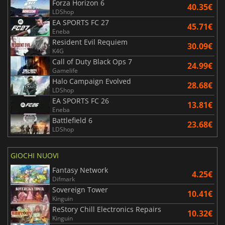
Forza Horizon 6
40.35€
LDShop
EA SPORTS FC 27
45.71€
Eneba
Resident Evil Requiem
30.09€
K4G
Call of Duty Black Ops 7
24.99€
Gamelife
Halo Campaign Evolved
28.68€
LDShop
EA SPORTS FC 26
13.81€
Eneba
Battlefield 6
23.68€
LDShop
GIOCHI NUOVI
Fantasy Network
4.25€
Difmark
Sovereign Tower
10.41€
Kinguin
ReStory Chill Electronics Repairs
10.32€
Kinguin