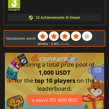
22 Achievements di Steam
Valutazione utenti
Media :
3.8
/
5
(
33
Voti)
Featuring a total prize pool of
1,000 USDT
for the
top 10 players
on the
leaderboard.
4 WAYS TO WIN BIG!