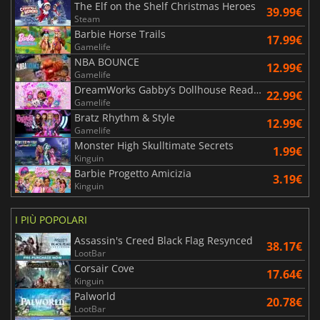
The Elf on the Shelf Christmas Heroes
39.99€
Steam
Barbie Horse Trails
17.99€
Gamelife
NBA BOUNCE
12.99€
Gamelife
DreamWorks Gabby’s Dollhouse Ready to Party
22.99€
Gamelife
Bratz Rhythm & Style
12.99€
Gamelife
Monster High Skulltimate Secrets
1.99€
Kinguin
Barbie Progetto Amicizia
3.19€
Kinguin
I PIÙ POPOLARI
Assassin's Creed Black Flag Resynced
38.17€
LootBar
Corsair Cove
17.64€
Kinguin
Palworld
20.78€
LootBar