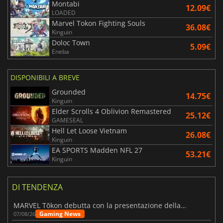
Montabi
12.09€
LOADED
Marvel Tokon Fighting Souls
36.08€
Kinguin
Doloc Town
5.09€
Eneba
DISPONIBILI A BREVE
Grounded
14.75€
Kinguin
Elder Scrolls 4 Oblivion Remastered
25.12€
GAMESEAL
Hell Let Loose Vietnam
26.08€
Kinguin
EA SPORTS Madden NFL 27
53.21€
Kinguin
DI TENDENZA
MARVEL Tōkon debutta con la presentazione della roadmap per il primo anno
Gaming News
07/08/26