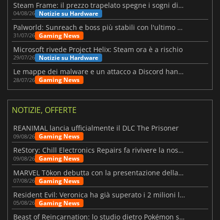
Steam Frame: il prezzo trapelato spegne i sogni di un VR economico
Notizie su Hardware
04/08/26
Palworld: Sunreach e boss più stabili con l'ultimo update
Gaming News
31/07/26
Microsoft rivede Project Helix: Steam ora è a rischio
Notizie su Hardware
29/07/26
Le mappe dei malware e un attacco a Discord hanno colpito Meccha Chameleon
Gaming News
28/07/26
NOTIZIE, OFFERTE
REANIMAL lancia ufficialmente il DLC The Prisoner
Gaming News
09/08/26
ReStory: Chill Electronics Repairs fa rivivere la nostalgia degli anni 2000
Gaming News
09/08/26
MARVEL Tōkon debutta con la presentazione della roadmap per il primo anno
Gaming News
07/08/26
Resident Evil: Veronica ha già superato i 2 milioni liste dei desideri
Gaming News
05/08/26
Beast of Reincarnation: lo studio dietro Pokémon su una nuova strada