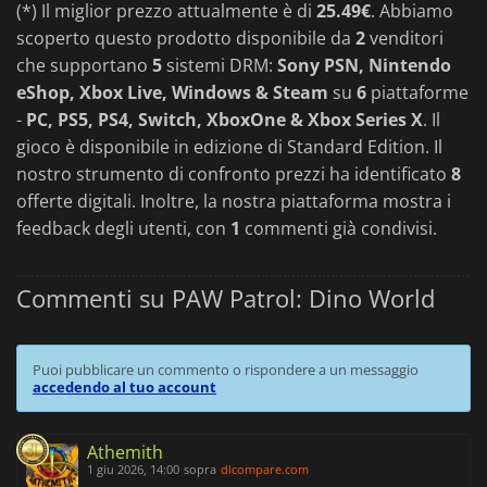
(*) Il miglior prezzo attualmente è di
25.49€
. Abbiamo
scoperto questo prodotto disponibile da
2
venditori
che supportano
5
sistemi DRM:
Sony PSN, Nintendo
eShop, Xbox Live, Windows & Steam
su
6
piattaforme
-
PC, PS5, PS4, Switch, XboxOne & Xbox Series X
. Il
gioco è disponibile in edizione di Standard Edition. Il
nostro strumento di confronto prezzi ha identificato
8
offerte digitali. Inoltre, la nostra piattaforma mostra i
feedback degli utenti, con
1
commenti già condivisi.
Commenti su PAW Patrol: Dino World
Puoi pubblicare un commento o rispondere a un messaggio
accedendo al tuo account
Athemith
1 giu 2026, 14:00
sopra
dlcompare.com