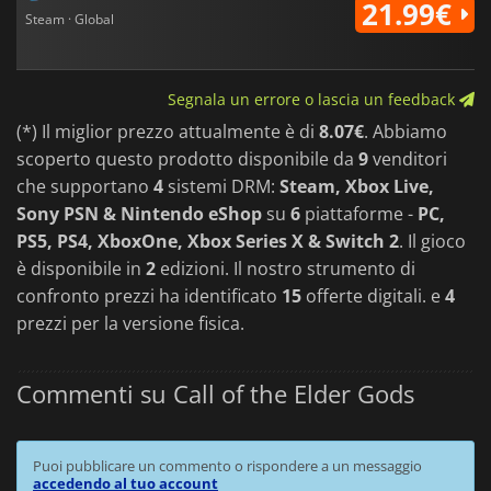
21.99€
Steam · Global
Segnala un errore o lascia un feedback
(*) Il miglior prezzo attualmente è di
8.07€
. Abbiamo
scoperto questo prodotto disponibile da
9
venditori
che supportano
4
sistemi DRM:
Steam, Xbox Live,
Sony PSN & Nintendo eShop
su
6
piattaforme -
PC,
PS5, PS4, XboxOne, Xbox Series X & Switch 2
. Il gioco
è disponibile in
2
edizioni. Il nostro strumento di
confronto prezzi ha identificato
15
offerte digitali. e
4
prezzi per la versione fisica.
Commenti su Call of the Elder Gods
Puoi pubblicare un commento o rispondere a un messaggio
accedendo al tuo account