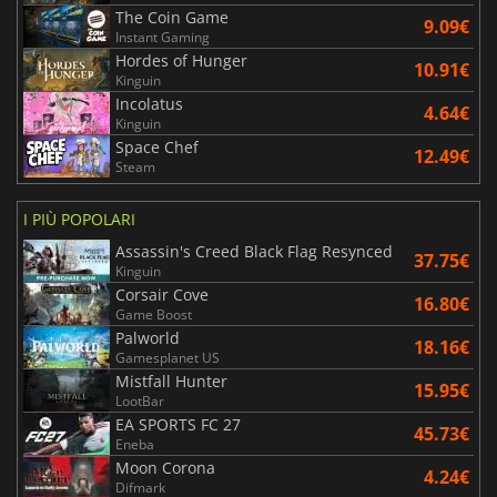
The Coin Game
9.09€
Instant Gaming
Hordes of Hunger
10.91€
Kinguin
Incolatus
4.64€
Kinguin
Space Chef
12.49€
Steam
I PIÙ POPOLARI
Assassin's Creed Black Flag Resynced
37.75€
Kinguin
Corsair Cove
16.80€
Game Boost
Palworld
18.16€
Gamesplanet US
Mistfall Hunter
15.95€
LootBar
EA SPORTS FC 27
45.73€
Eneba
Moon Corona
4.24€
Difmark