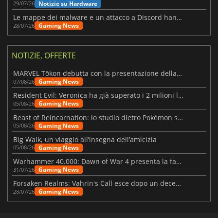
Notizie su Hardware
29/07/26
Le mappe dei malware e un attacco a Discord hanno colpito Meccha Chameleon
Gaming News
28/07/26
NOTIZIE, OFFERTE
MARVEL Tōkon debutta con la presentazione della roadmap per il primo anno
Gaming News
07/08/26
Resident Evil: Veronica ha già superato i 2 milioni liste dei desideri
Gaming News
05/08/26
Beast of Reincarnation: lo studio dietro Pokémon su una nuova strada
Gaming News
05/08/26
Big Walk, un viaggio all’insegna dell’amicizia
Gaming News
05/08/26
Warhammer 40.000: Dawn of War 4 presenta la fazione dei Necron
Gaming News
31/07/26
Forsaken Realms: Vahrin's Call esce dopo un decennio di sviluppo
Gaming News
28/07/26