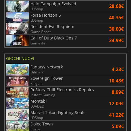
Halo Campaign Evolved
28.68€
LDShop
Forza Horizon 6
40.35€
LDShop
Resident Evil Requiem
30.00€
Game Boost
Call of Duty Black Ops 7
24.99€
Gamelife
GIOCHI NUOVI
Fantasy Network
4.23€
Difmark
Sovereign Tower
10.48€
Kinguin
ReStory Chill Electronics Repairs
8.99€
Instant Gaming
Montabi
12.09€
LOADED
Marvel Tokon Fighting Souls
41.22€
LDShop
Doloc Town
5.09€
Eneba