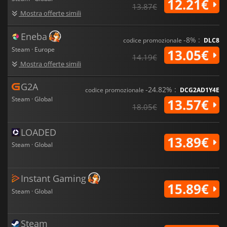
12.21€
13.87€
Mostra offerte simili
Eneba
-8% :
codice promozionale
DLC8
Steam · Europe
13.05€
14.19€
Mostra offerte simili
G2A
-24.82% :
codice promozionale
DCG2AD1Y4E
Steam · Global
13.57€
18.05€
LOADED
13.89€
Steam · Global
Instant Gaming
15.89€
Steam · Global
Steam