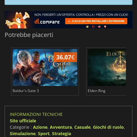
Potrebbe piacerti
36.07
€
2
Baldur's Gate 3
Elden Ring
INFORMAZIONI TECNICHE
Sito ufficiale
Categorie :
Azione
,
Avventura
,
Casuale
,
Giochi di ruolo
,
Simulazione
,
Sport
,
Strategia