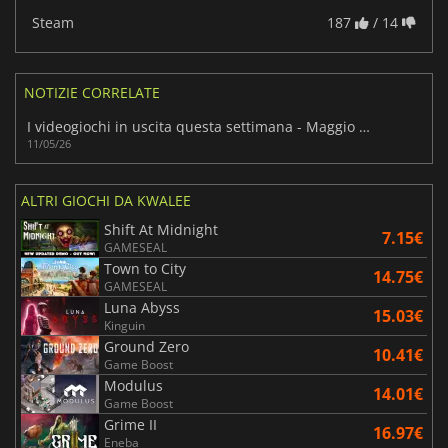
Steam
187
/ 14
NOTIZIE CORRELATE
I videogiochi in uscita questa settimana - Maggio 2026 (Settimana 20)
11/05/26
ALTRI GIOCHI DA KWALEE
Shift At Midnight
7.15€
GAMESEAL
Town to City
14.75€
GAMESEAL
Luna Abyss
15.03€
Kinguin
Ground Zero
10.41€
Game Boost
Modulus
14.01€
Game Boost
Grime II
16.97€
Eneba