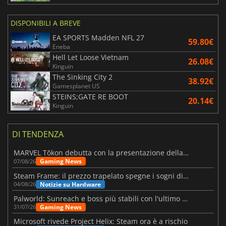
DISPONIBILI A BREVE
EA SPORTS Madden NFL 27
59.80€
Eneba
Hell Let Loose Vietnam
26.08€
Kinguin
The Sinking City 2
38.92€
Gamesplanet US
STEINS;GATE RE BOOT
20.14€
Kinguin
DI TENDENZA
MARVEL Tōkon debutta con la presentazione della roadmap per il primo anno
Gaming News
07/08/26
Steam Frame: il prezzo trapelato spegne i sogni di un VR economico
Notizie su Hardware
04/08/26
Palworld: Sunreach e boss più stabili con l'ultimo update
Gaming News
31/07/26
Microsoft rivede Project Helix: Steam ora è a rischio