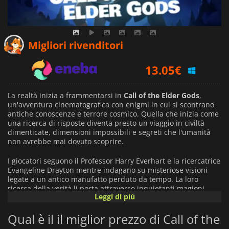
11.42
€
Migliori rivenditori
13.05
€
15.89
€
La realtà inizia a frammentarsi in
Call of the Elder Gods
,
un'avventura cinematografica con enigmi in cui si scontrano
antiche conoscenze e terrore cosmico. Quella che inizia come
una ricerca di risposte diventa presto un viaggio in civiltà
dimenticate, dimensioni impossibili e segreti che l'umanità
non avrebbe mai dovuto scoprire.
I giocatori seguono il Professor Harry Everhart e la ricercatrice
Evangeline Drayton mentre indagano su misteriose visioni
legate a un antico manufatto perduto da tempo. La loro
ricerca della verità li porta attraverso inquietanti magioni,
Leggi di più
rovine abbandonate, paesaggi ghiacciati e luoghi surreali
esistenti oltre lo spazio e il tempo.
Qual è il il miglior prezzo di Call of the
Mescolando esplorazione narrativa con complessi enigmi