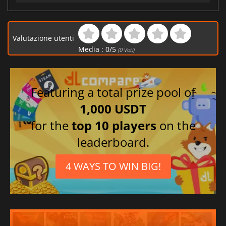
Valutazione utenti
Media :
0
/
5
(
0
Voti)
Featuring a total prize pool of
1,000 USDT
for the
top 10 players
on the
leaderboard.
4 WAYS TO WIN BIG!