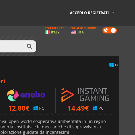
ACCEDI O REGISTRATI
YOU ARE HERE
WE ALSO SUPPORT
Dark
ITALY
USA
mode
PC
ri
12.80
€
14.49
€
PC
PC
ival open-world cooperativa ambientata in un regno
goneria sostituisce le meccaniche di sopravvivenza
esplorazione guidate da incantesimi.