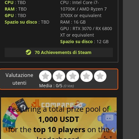
entrata sulla libertà, la cooperazione e l'espressione
CPU
: TBD
CPU : Intel Core i7-
RAM
: TBD
10700K / AMD Ryzen 7
GPU
: TBD
3700X or equivalent
Spazio su disco
: TBD
RAM : 16 GB
GPU : RTX 3070 / RX 6800
XT or equivalent
Spazio su disco
: 12 GB
70 Achievements di Steam
Valutazione
utenti
Media :
0
/
5
(
0
Voti)
Featuring a total prize pool of
1,000 USDT
for the
top 10 players
on the