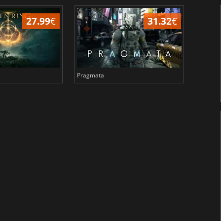
27.99
€
31.32
€
Pragmata
Total 