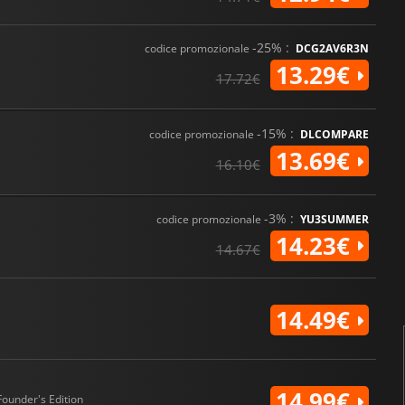
-25% :
codice promozionale
DCG2AV6R3N
13.29€
17.72€
-15% :
codice promozionale
DLCOMPARE
13.69€
16.10€
-3% :
codice promozionale
YU3SUMMER
14.23€
14.67€
14.49€
14.99€
Founder's Edition