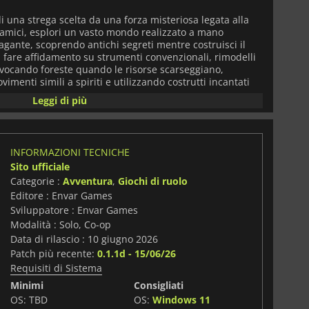
di una strega scelta da una forza misteriosa legata alla
li amici, esplori un vasto mondo realizzato a mano
agante, scoprendo antichi segreti mentre costruisci il
i fare affidamento su strumenti convenzionali, rimodelli
evocando foreste quando le risorse scarseggiano,
imenti simili a spiriti e utilizzando costrutti incantati
nderti.
Leggi di più
el gioco è il suo sistema di "sopravvivenza magica", che
lta standard in interazioni guidate da incantesimi. Il
essivo, combinando incantesimi, abilità di mobilità e
INFORMAZIONI TECNICHE
reature corrotte e minacce antiche. Oltre a ciò, i
Sito ufficiale
e collezionare famigli, potenti creature spirituali che si
Categorie :
Avventura
,
Giochi di ruolo
ili di gioco.
Editore : Envar Games
remamente flessibile, permettendoti di costruire e
Sviluppatore : Envar Games
utilizzando la proiezione magica e la libertà creativa
Modalità : Solo, Co-op
namento rigide. La progressione è guidata attraverso
Data di rilascio : 10 giugno 2026
ffiliazioni di coven e un sistema di crafting stratificato che
Patch più recente:
0.1.1d - 15/06/26
 la specializzazione.
Requisiti di Sistema
litaria che per sessioni cooperative fino a diversi
Minimi
Consigliati
i
ival, sistemi action RPG e raccolta di creature in
OS: TBD
OS:
Windows 11