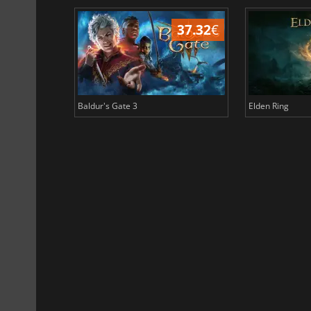
44.87
€
37.32
€
Baldur's Gate 3
Elden Ring