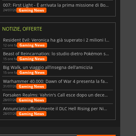
007: First Light - È arrivata la prima missione di Bond dopo il lancio
Gaming News
24/07/26
NOTIZIE, OFFERTE
Resident Evil: Veronica ha già superato i 2 milioni liste dei desideri
Gaming News
12 ore fa
Beast of Reincarnation: lo studio dietro Pokémon su una nuova strada
Gaming News
15 ore fa
Big Walk, un viaggio all’insegna dell’amicizia
Gaming News
15 ore fa
Warhammer 40.000: Dawn of War 4 presenta la fazione dei Necron
Gaming News
31/07/26
Forsaken Realms: Vahrin's Call esce dopo un decennio di sviluppo
Gaming News
28/07/26
Annunciato ufficialmente il DLC Hell Rising per Nioh 3
Gaming News
28/07/26