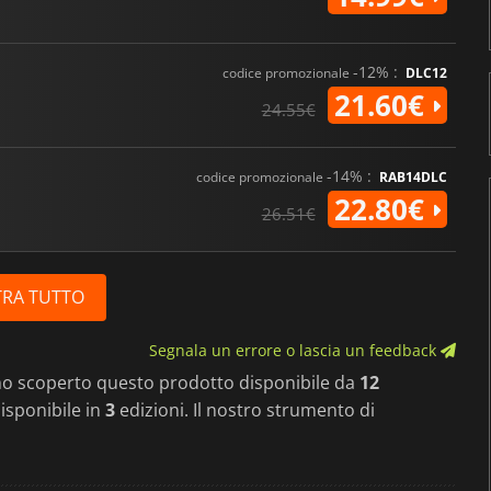
-12% :
codice promozionale
DLC12
21.60€
24.55€
-14% :
codice promozionale
RAB14DLC
22.80€
26.51€
RA TUTTO
Segnala un errore o lascia un feedback
mo scoperto questo prodotto disponibile da
12
 disponibile in
3
edizioni. Il nostro strumento di