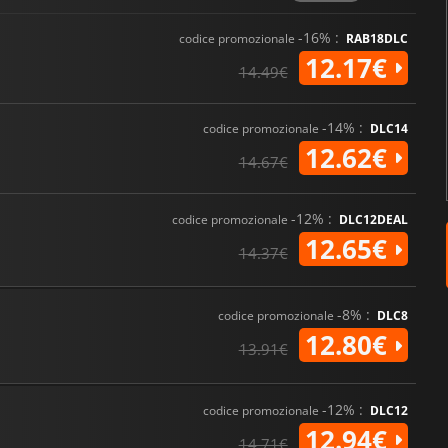
un'esperienza fantasy coesa inc
magica.
-16% :
codice promozionale
RAB18DLC
12.17€
14.49€
-14% :
codice promozionale
DLC14
12.62€
14.67€
-12% :
codice promozionale
DLC12DEAL
12.65€
14.37€
-8% :
codice promozionale
DLC8
12.80€
13.91€
-12% :
codice promozionale
DLC12
12.94€
14.71€