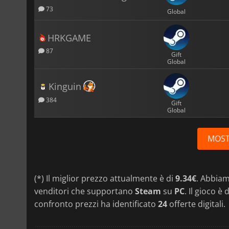
73
Global
HRKGAME
87
Gift
Global
Kinguin
384
Gift
Global
MOST
(*) Il miglior prezzo attualmente è di
9.34€
. Abbia
venditori che supportano
Steam
su
PC
. Il gioco è
confronto prezzi ha identificato
24
offerte digitali.