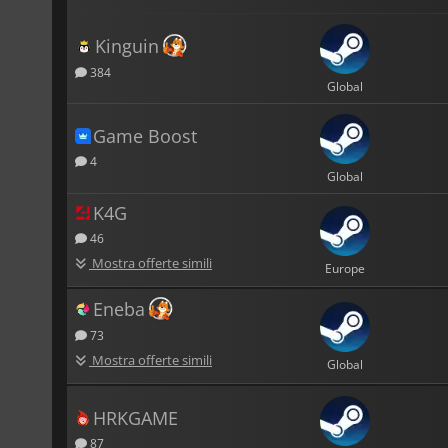
Kinguin
384
Global
Game Boost
4
Global
K4G
46
Mostra offerte simili
Europe
Eneba
73
Mostra offerte simili
Global
HRKGAME
87