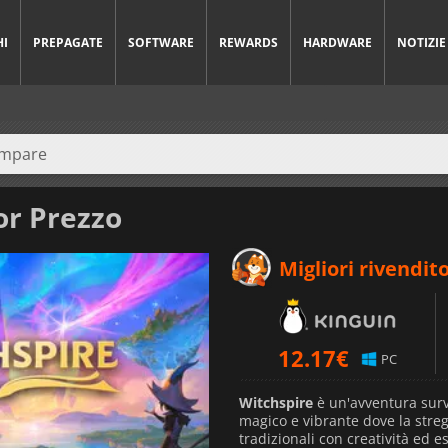
HI
PREPAGATE
SOFTWARE
REWARDS
HARDWARE
NOTIZIE
or Prezzo
Migliori rivendito
12.17
€
PC
Witchspire
è un'avventura surv
magico e vibrante dove la stre
tradizionali con creatività ed 