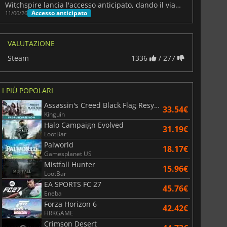
Witchspire lancia l'accesso anticipato, dando il via a un viaggio di sopravvivenza
Accesso anticipato
11/06/26
VALUTAZIONE
Steam
1336
/ 277
I PIÙ POPOLARI
Assassin's Creed Black Flag Resynced
33.54€
Kinguin
Halo Campaign Evolved
31.19€
LootBar
Palworld
18.17€
Gamesplanet US
Mistfall Hunter
15.96€
LootBar
EA SPORTS FC 27
45.76€
Eneba
Forza Horizon 6
42.42€
HRKGAME
Crimson Desert