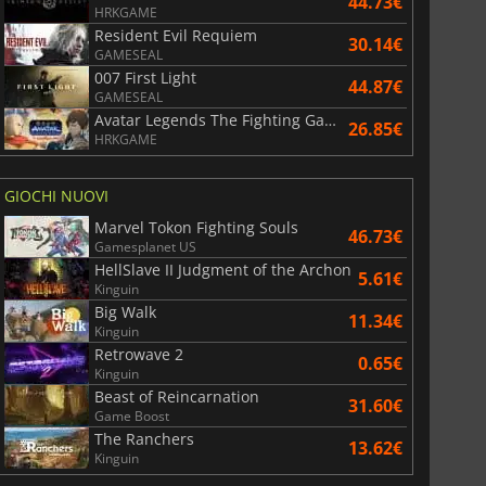
44.73€
HRKGAME
Resident Evil Requiem
30.14€
GAMESEAL
007 First Light
44.87€
GAMESEAL
Avatar Legends The Fighting Game
26.85€
HRKGAME
GIOCHI NUOVI
Marvel Tokon Fighting Souls
46.73€
Gamesplanet US
HellSlave II Judgment of the Archon
5.61€
Kinguin
Big Walk
11.34€
Kinguin
Retrowave 2
0.65€
Kinguin
Beast of Reincarnation
31.60€
Game Boost
The Ranchers
13.62€
Kinguin