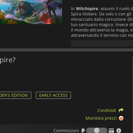
In
Witchspire
, assumi il ruolo 
Spira titolare. Da solo o con g
minacciato dalla corruzione dil
tuo santuario magico. Invece d
il mondo attraverso la magia, 
attraversando il terreno con mov
per raccogliere materiali o dife
Una caratteristica distintiva d
trasforma il crafting e la racco
spire?
combattimento è veloce ed espr
posizionamento tattico contro c
giocatori possono fare amicizia 
evolvono e supportano diversi st
La costruzione della base è est
personalizzare un hub di coven 
ER'S EDITION
EARLY ACCESS
piuttosto che regole di posizio
percorsi di abilità ramificati, a
Condividi
incoraggia la sperimentazione e
Monitora prezzi
Progettato sia per il gioco in so
Commission
giocatori,
Witchspire
fonde surv
Commissioni