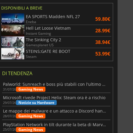
DISPONIBILI A BREVE
6.75
€
15.48
€
EA SPORTS Madden NFL 27
59.80€
Eneba
Hell Let Loose Vietnam
28.99€
Instant Gaming
The Sinking City 2
38.94€
Gamesplanet US
War WARHAMMER 3
Lies Of P
STEINS;GATE RE BOOT
53.99€
Steam
DI TENDENZA
Palworld: Sunreach e boss più stabili con l'ultimo update
Gaming News
31/07/26
Microsoft rivede Project Helix: Steam ora è a rischio
Notizie su Hardware
29/07/26
Le mappe dei malware e un attacco a Discord hanno colpito Meccha Chameleon
Gaming News
28/07/26
PlayStation Network in tilt durante la beta di Marvel Tōkon
Gaming News
25/07/26