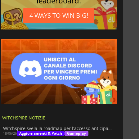
leaderboard.
4 WAYS TO WIN BIG!
WITCHSPIRE NOTIZIE
Witchspire svela la roadmap per l'accesso anticipato e i piani fino al 2027
Aggiornamenti & Patch
Gameplay
18/06/26