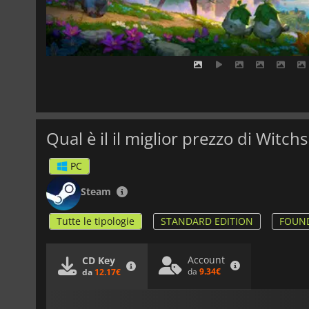
Qual è il il miglior prezzo di Witch
PC
Steam
Tutte le tipologie
STANDARD EDITION
FOUND
Account
CD Key
da
9.34€
da
12.17€