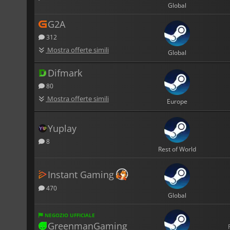
Global
G2A
312
Mostra offerte simili
Global
Difmark
80
Mostra offerte simili
Europe
Yuplay
8
Rest of World
Instant Gaming
470
Global
NEGOZIO UFFICIALE
GreenmanGaming