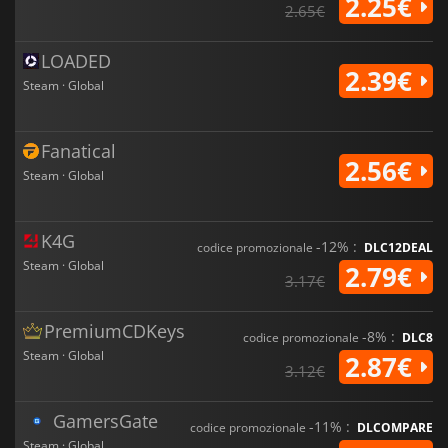
2.25€
2.65€
LOADED
2.39€
Steam · Global
Fanatical
2.56€
Steam · Global
K4G
-12% :
codice promozionale
DLC12DEAL
Steam · Global
2.79€
3.17€
PremiumCDKeys
-8% :
codice promozionale
DLC8
Steam · Global
2.87€
3.12€
GamersGate
-11% :
codice promozionale
DLCOMPARE
Steam · Global