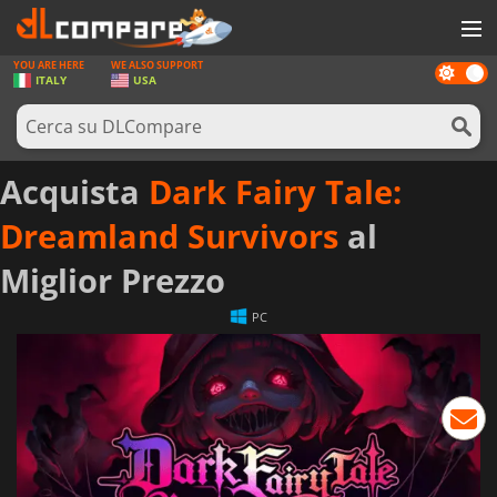
YOU ARE HERE
WE ALSO SUPPORT
Dark
GIOCHI
ITALY
USA
mode
PREPAGATE
SOFTWARE
Acquista
Dark Fairy Tale:
REWARDS
Dreamland Survivors
al
HARDWARE
Miglior Prezzo
NOTIZIE
PC
ACCEDI O REGISTRATI