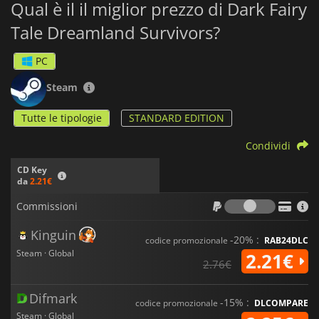
Qual è il il miglior prezzo di Dark Fairy
Tale Dreamland Survivors?
PC
Steam
Tutte le tipologie
STANDARD EDITION
Condividi
CD Key
da
2.21€
Commiss
Commissioni
Kinguin
-20% :
codice promozionale
RAB24DLC
Steam · Global
2.21€
2.76€
Difmark
-15% :
codice promozionale
DLCOMPARE
Steam · Global