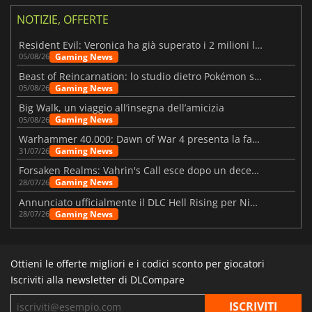
NOTIZIE, OFFERTE
Resident Evil: Veronica ha già superato i 2 milioni liste dei desideri
Gaming News
05/08/26
Beast of Reincarnation: lo studio dietro Pokémon su una nuova strada
Gaming News
05/08/26
Big Walk, un viaggio all’insegna dell’amicizia
Gaming News
05/08/26
Warhammer 40.000: Dawn of War 4 presenta la fazione dei Necron
Gaming News
31/07/26
Forsaken Realms: Vahrin's Call esce dopo un decennio di sviluppo
Gaming News
28/07/26
Annunciato ufficialmente il DLC Hell Rising per Nioh 3
Gaming News
28/07/26
Ottieni le offerte migliori e i codici sconto per giocatori
Iscriviti alla newsletter di DLCompare