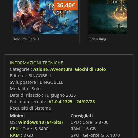
36.40
€
2
Baldur's Gate 3
Elden Ring
INFORMAZIONI TECNICHE
Categorie :
Azione
,
Avventura
,
Giochi di ruolo
Editore : BINGOBELL
Sviluppatore : BINGOBELL
Modalità : Solo
Data di rilascio : 19 giugno 2025
Patch più recente:
V1.0.4.1325 - 24/07/25
Requisiti di Sistema
Minimi
Consigliati
OS:
Windows 10 (64-bits)
CPU : Core i5-8700
CPU
: Core i5-8400
RAM : 16 GB
RAM
: 8 GB
GPU : GeForce GTX 1070