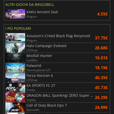
ALTRI GIOCHI DA BINGOBELL
KAKU Ancient Seal
4.55€
Kinguin
I PIÙ POPOLARI
Assassin's Creed Black Flag Resynced
37.75€
Kinguin
Halo Campaign Evolved
28.68€
LDShop
Mistfall Hunter
16.01€
LootBar
Palworld
18.19€
Gamesplanet US
Forza Horizon 6
40.35€
LDShop
EA SPORTS FC 27
45.73€
Eneba
DRAGON BALL Sparking! ZERO Super Limit Breaking NEO
26.29€
Yuplay
Call of Duty Black Ops 7
24.99€
Gamelife