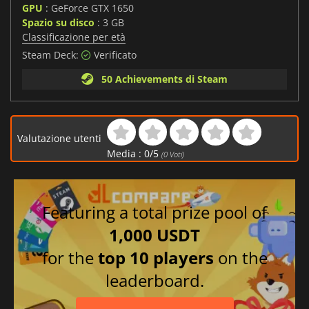
GPU
: GeForce GTX 1650
Spazio su disco
: 3 GB
Classificazione per età
Steam Deck:
Verificato
50 Achievements di Steam
Valutazione utenti
Media :
0
/
5
(
0
Voti)
Featuring a total prize pool of
1,000 USDT
for the
top 10 players
on the
leaderboard.