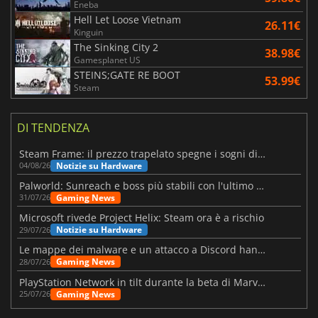
Eneba
Hell Let Loose Vietnam
26.11€
Kinguin
The Sinking City 2
38.98€
Gamesplanet US
STEINS;GATE RE BOOT
53.99€
Steam
DI TENDENZA
Steam Frame: il prezzo trapelato spegne i sogni di un VR economico
Notizie su Hardware
04/08/26
Palworld: Sunreach e boss più stabili con l'ultimo update
Gaming News
31/07/26
Microsoft rivede Project Helix: Steam ora è a rischio
Notizie su Hardware
29/07/26
Le mappe dei malware e un attacco a Discord hanno colpito Meccha Chameleon
Gaming News
28/07/26
PlayStation Network in tilt durante la beta di Marvel Tōkon
Gaming News
25/07/26