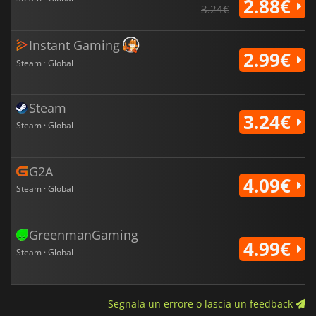
2.88€
3.24€
Instant Gaming
2.99€
Steam · Global
Steam
3.24€
Steam · Global
G2A
4.09€
Steam · Global
GreenmanGaming
4.99€
Steam · Global
Segnala un errore o lascia un feedback