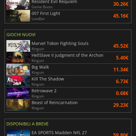
Resident Evil Requiem
30.26€
Game Boost
007 First Light
45.16€
LootBar
GIOCHI NUOVI
Marvel Tokon Fighting Souls
45.52€
Kinguin
HellSlave II Judgment of the Archon
5.40€
Kinguin
Big Walk
11.34€
Kinguin
Kill The Shadow
6.73€
Kinguin
Retrowave 2
0.68€
Kinguin
Beast of Reincarnation
29.23€
Kinguin
DISPONIBILI A BREVE
EA SPORTS Madden NFL 27
59.80€