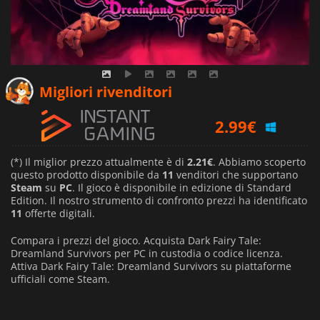
2.21
€
Migliori rivenditori
2.99
€
2.25
€
(*) Il miglior prezzo attualmente è di
2.21€
. Abbiamo scoperto
questo prodotto disponibile da
11
venditori che supportano
Steam
su
PC
. Il gioco è disponibile in edizione di Standard
Edition. Il nostro strumento di confronto prezzi ha identificato
11
offerte digitali.
Compara i prezzi del gioco. Acquista Dark Fairy Tale:
Dreamland Survivors per PC in custodia o codice licenza.
Attiva Dark Fairy Tale: Dreamland Survivors su piattaforme
ufficiali come Steam.