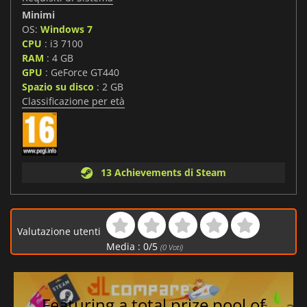
Minimi
OS:
Windows 7
CPU
: i3 7100
RAM
: 4 GB
GPU
: GeForce GT440
Spazio su disco
: 2 GB
Classificazione per età
13 Achievements di Steam
Valutazione utenti
Media :
0
/
5
(
0
Voti)
Featuring a total prize pool of