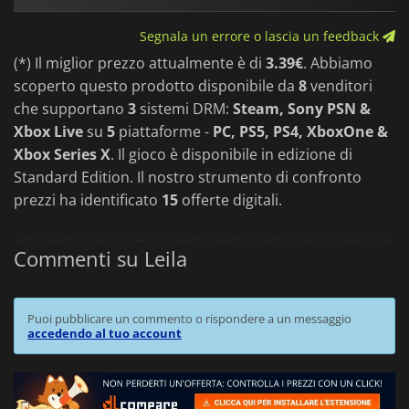
Segnala un errore o lascia un feedback
(*) Il miglior prezzo attualmente è di
3.39€
. Abbiamo
scoperto questo prodotto disponibile da
8
venditori
che supportano
3
sistemi DRM:
Steam, Sony PSN &
Xbox Live
su
5
piattaforme -
PC, PS5, PS4, XboxOne &
Xbox Series X
. Il gioco è disponibile in edizione di
Standard Edition. Il nostro strumento di confronto
prezzi ha identificato
15
offerte digitali.
Commenti su Leila
Puoi pubblicare un commento o rispondere a un messaggio
accedendo al tuo account