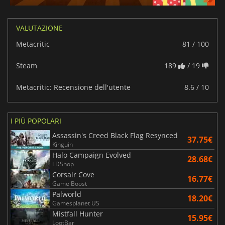
VALUTAZIONE
Metacritic
81 / 100
Steam
189
/ 19
Metacritic: Recensione dell'utente
8.6 / 10
I PIÙ POPOLARI
Assassin's Creed Black Flag Resynced
37.75€
Kinguin
Halo Campaign Evolved
28.68€
LDShop
Corsair Cove
16.77€
Game Boost
Palworld
18.20€
Gamesplanet US
Mistfall Hunter
15.95€
LootBar