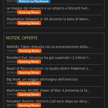
Notizie su Hardware
29/07/26
Le mappe dei malware e un attacco a Discord hanno colpito Meccha Chameleon
Gaming News
28/07/26
PlayStation Network in tilt durante la beta di Marvel Tōkon
Gaming News
25/07/26
NOTIZIE, OFFERTE
MARVEL Tōkon debutta con la presentazione della roadmap per il primo anno
Gaming News
17 ore fa
Resident Evil: Veronica ha già superato i 2 milioni liste dei desideri
Gaming News
05/08/26
Beast of Reincarnation: lo studio dietro Pokémon su una nuova strada
Gaming News
05/08/26
Big Walk, un viaggio all’insegna dell’amicizia
Gaming News
05/08/26
Warhammer 40.000: Dawn of War 4 presenta la fazione dei Necron
Gaming News
31/07/26
Forsaken Realms: Vahrin's Call esce dopo un decennio di sviluppo
Gaming News
28/07/26