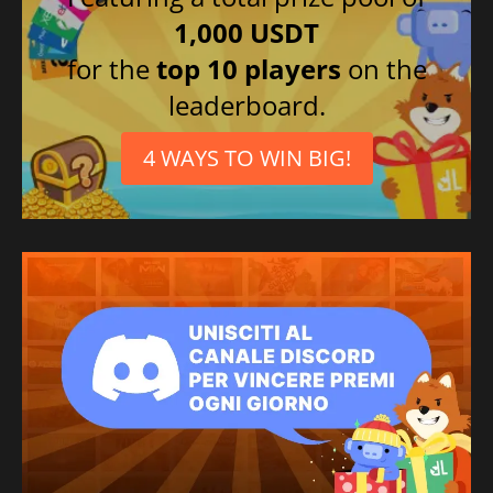
1,000 USDT
for the
top 10 players
on the
leaderboard.
4 WAYS TO WIN BIG!