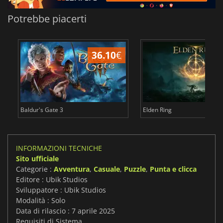
Potrebbe piacerti
36.10
€
2
Baldur's Gate 3
Elden Ring
INFORMAZIONI TECNICHE
Sito ufficiale
Categorie :
Avventura
,
Casuale
,
Puzzle
,
Punta e clicca
Editore : Ubik Studios
Sviluppatore : Ubik Studios
Modalità : Solo
Data di rilascio : 7 aprile 2025
Requisiti di Sistema