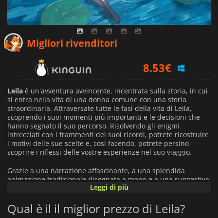
8.19
€
Migliori rivenditori
8.53
€
9.25
€
Leila
è un'avventura avvincente, incentrata sulla storia, in cui
si entra nella vita di una donna comune con una storia
straordinaria. Attraversate tutte le fasi della vita di Leila,
scoprendo i suoi momenti più importanti e le decisioni che
hanno segnato il suo percorso. Risolvendo gli enigmi
intrecciati con i frammenti dei suoi ricordi, potrete ricostruire
i motivi delle sue scelte e, così facendo, potrete persino
scoprire i riflessi delle vostre esperienze nel suo viaggio.
Grazie a una narrazione affascinante, a una splendida
animazione tradizionale disegnata a mano e a una suggestiva
Leggi di più
colonna sonora originale, ogni fotogramma di
Leila
è
realizzato come un'opera d'arte. Addentrandosi nella psiche e
Qual è il il miglior prezzo di Leila?
nel mondo emotivo di Leila, si affronteranno i temi dell'amore,
della fiducia e delle ombre inquietanti del suo passato.