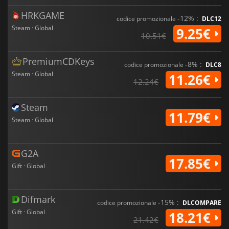
HRKGAME
-12% :
codice promozionale
DLC12
Steam · Global
9.25€
10.51€
PremiumCDKeys
-8% :
codice promozionale
DLC8
Steam · Global
11.26€
12.24€
Steam
11.79€
Steam · Global
G2A
17.85€
Gift · Global
Difmark
-15% :
codice promozionale
DLCOMPARE
Gift · Global
18.21€
21.42€