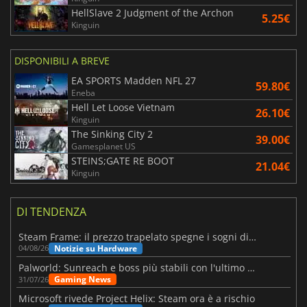
HellSlave 2 Judgment of the Archon
5.25€
Kinguin
DISPONIBILI A BREVE
EA SPORTS Madden NFL 27
59.80€
Eneba
Hell Let Loose Vietnam
26.10€
Kinguin
The Sinking City 2
39.00€
Gamesplanet US
STEINS;GATE RE BOOT
21.04€
Kinguin
DI TENDENZA
Steam Frame: il prezzo trapelato spegne i sogni di un VR economico
Notizie su Hardware
04/08/26
Palworld: Sunreach e boss più stabili con l'ultimo update
Gaming News
31/07/26
Microsoft rivede Project Helix: Steam ora è a rischio