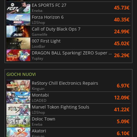
EA SPORTS FC 27
45.73€
Eneba
Forza Horizon 6
40.35€
LDShop
Call of Duty Black Ops 7
24.99€
Gamelife
007 First Light
45.02€
LootBar
DRAGON BALL Sparking! ZERO Super Limit Breaking NEO
26.29€
Yuplay
GIOCHI NUOVI
ReStory Chill Electronics Repairs
6.97€
Kinguin
Montabi
12.09€
LOADED
Marvel Tokon Fighting Souls
41.22€
LDShop
Doloc Town
5.09€
Eneba
Akatori
6.10€
Kinguin