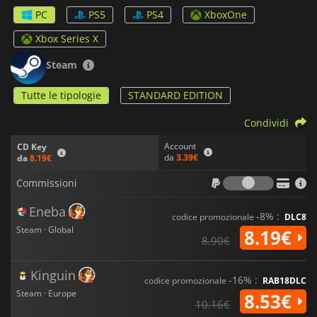
PC
PS5
PS4
XboxOne
Attenzione:
Il gioco contiene un capitolo che tratta
l'autolesionismo. Se ritenete che l'argomento sia
Xbox Series X
sconvolgente, potete scegliere di saltare completamente
questo capitolo.
Steam
Tutte le tipologie
STANDARD EDITION
Condividi
Account
CD Key
da
3.39€
da
8.19€
Commiss
Commissioni
Eneba
-8% :
codice promozionale
DLC8
Steam · Global
8.19€
8.90€
Kinguin
-16% :
codice promozionale
RAB18DLC
Steam · Europe
8.53€
10.16€