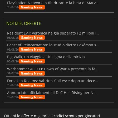
PlayStation Network in tilt durante la beta di Marvel Tōkon
Gaming News
25/07/26
NOTIZIE, OFFERTE
Resident Evil: Veronica ha già superato i 2 milioni liste dei desideri
Gaming News
05/08/26
Beast of Reincarnation: lo studio dietro Pokémon su una nuova strada
Gaming News
05/08/26
Big Walk, un viaggio all’insegna dell’amicizia
Gaming News
05/08/26
Warhammer 40.000: Dawn of War 4 presenta la fazione dei Necron
Gaming News
31/07/26
Forsaken Realms: Vahrin's Call esce dopo un decennio di sviluppo
Gaming News
28/07/26
Annunciato ufficialmente il DLC Hell Rising per Nioh 3
Gaming News
28/07/26
Ottieni le offerte migliori e i codici sconto per giocatori