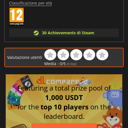
Classificazione per età
30 Achievements di Steam
Valutazione utenti
Media :
0
/
5
(
0
Voti)
Featuring a total prize pool of
1,000 USDT
for the
top 10 players
on the
leaderboard.