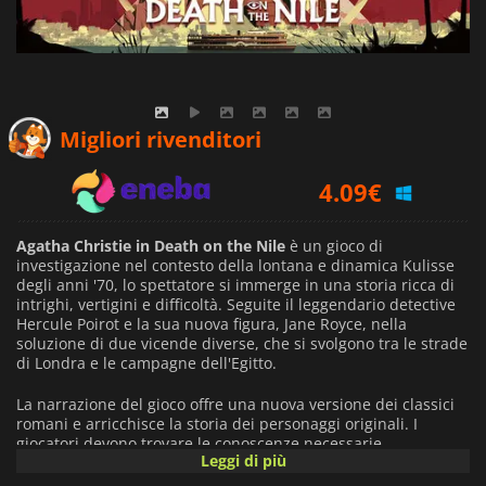
3.30
€
Migliori rivenditori
4.09
€
33.09
€
Agatha Christie in Death on the Nile
è un gioco di
investigazione nel contesto della lontana e dinamica Kulisse
degli anni '70, lo spettatore si immerge in una storia ricca di
intrighi, vertigini e difficoltà. Seguite il leggendario detective
Hercule Poirot e la sua nuova figura, Jane Royce, nella
soluzione di due vicende diverse, che si svolgono tra le strade
di Londra e le campagne dell'Egitto.
La narrazione del gioco offre una nuova versione dei classici
romani e arricchisce la storia dei personaggi originali. I
giocatori devono trovare le conoscenze necessarie,
Leggi di più
comprendere le contraddizioni e individuare le loro
caratteristiche, in modo da poter affrontare le verità. Il