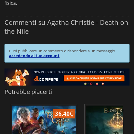
fisica.
Commenti su Agatha Christie - Death on
the Nile
Puoi pubblicare un commento o rispondere a un messaggio
accedendo al tuo account
Potrebbe piacerti
36.40
€
2