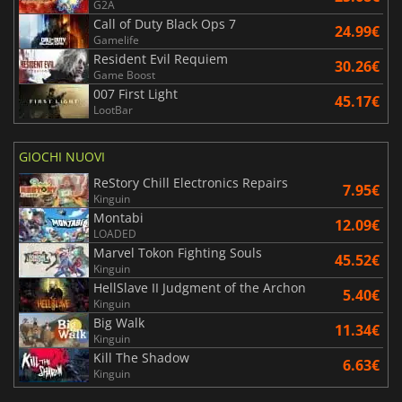
G2A
Call of Duty Black Ops 7
24.99€
Gamelife
Resident Evil Requiem
30.26€
Game Boost
007 First Light
45.17€
LootBar
GIOCHI NUOVI
ReStory Chill Electronics Repairs
7.95€
Kinguin
Montabi
12.09€
LOADED
Marvel Tokon Fighting Souls
45.52€
Kinguin
HellSlave II Judgment of the Archon
5.40€
Kinguin
Big Walk
11.34€
Kinguin
Kill The Shadow
6.63€
Kinguin