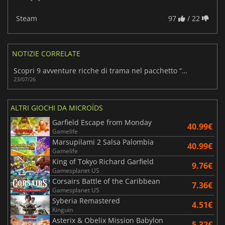
Steam
97
/ 22
NOTIZIE CORRELATE
Scopri 9 avventure ricche di trama nel pacchetto “Point &amp; Click Package” di Humble
23/07/26
ALTRI GIOCHI DA MICROÏDS
Garfield Escape from Monday
40.99€
Gamelife
Marsupilami 2 Salsa Palombia
40.99€
Gamelife
King of Tokyo Richard Garfield
9.76€
Gamesplanet US
Corsairs Battle of the Caribbean
7.36€
Gamesplanet US
Syberia Remastered
4.51€
Kinguin
Asterix & Obelix Mission Babylon
5.32€