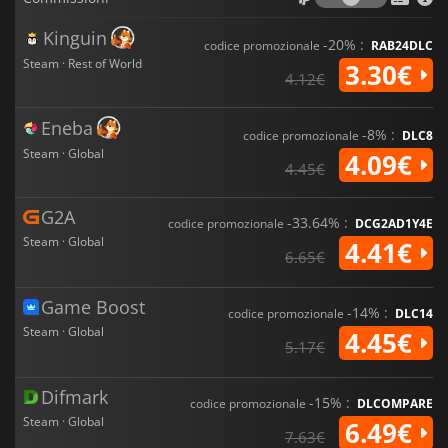
Kinguin
-20% :
codice promozionale
RAB24DLC
Steam · Rest of World
3.30€
4.12€
Eneba
-8% :
codice promozionale
DLC8
Steam · Global
4.09€
4.45€
G2A
-33.64% :
codice promozionale
DCG2AD1Y4E
Steam · Global
4.41€
6.65€
Game Boost
-14% :
codice promozionale
DLC14
Steam · Global
4.45€
5.17€
Difmark
-15% :
codice promozionale
DLCOMPARE
Steam · Global
6.49€
7.63€