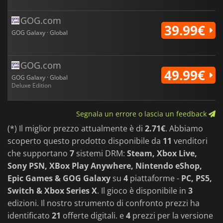
GOG.com
39.99€
GOG Galaxy · Global
GOG.com
49.99€
GOG Galaxy · Global
Deluxe Edition
Segnala un errore o lascia un feedback
(*) Il miglior prezzo attualmente è di
2.71€
. Abbiamo
scoperto questo prodotto disponibile da
11
venditori
che supportano
7
sistemi DRM:
Steam, Xbox Live,
Sony PSN, XBox Play Anywhere, Nintendo eShop,
Epic Games & GOG Galaxy
su
4
piattaforme -
PC, PS5,
Switch & Xbox Series X
. Il gioco è disponibile in
3
edizioni. Il nostro strumento di confronto prezzi ha
identificato
21
offerte digitali. e
4
prezzi per la versione