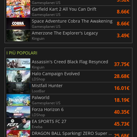
Gamesplanet US
Garfield Kart 2 All You Can Drift
8.66€
Gamesplanet US
Space Adventure Cobra The Awakening
8.66€
Gamesplanet US
Amerzone The Explorer's Legacy
3.49€
Kinguin
I PIÙ POPOLARI
Assassin's Creed Black Flag Resynced
37.75€
Kinguin
Halo Campaign Evolved
28.68€
LDShop
Mistfall Hunter
16.01€
LootBar
Palworld
18.19€
Gamesplanet US
Forza Horizon 6
40.35€
LDShop
EA SPORTS FC 27
45.73€
Eneba
DRAGON BALL Sparking! ZERO Super Limit Breaking NEO
25.68€