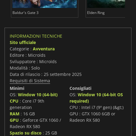
Baldur's Gate 3
Elden Ring
INFORMAZIONI TECNICHE
Sito ufficiale
Categorie :
Avventura
Editore : Microïds
Sviluppatore : Microïds
Modalità : Solo
Data di rilascio : 25 settembre 2025
Requisiti di Sistema
Minimi
Consigliati
OS:
Window 10 (64-bit)
OS:
Window 10 (64-bit OS
CPU
: Core i7 9th
required)
generation
CPU : Intel i7 (9º gen) (&gt;)
RAM
: 16 GB
GPU : GTX 1060 6GB or
GPU
: Geforce GTX 1060 /
Radeon RX 580
Radeon RX 580
Spazio su disco
: 25 GB