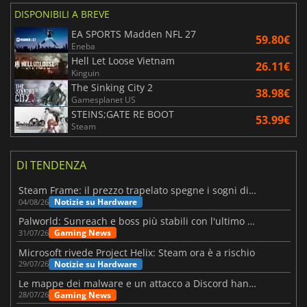
DISPONIBILI A BREVE
EA SPORTS Madden NFL 27
59.80€
Eneba
Hell Let Loose Vietnam
26.11€
Kinguin
The Sinking City 2
38.98€
Gamesplanet US
STEINS;GATE RE BOOT
53.99€
Steam
DI TENDENZA
Steam Frame: il prezzo trapelato spegne i sogni di un VR economico
Notizie su Hardware
04/08/26
Palworld: Sunreach e boss più stabili con l'ultimo update
Gaming News
31/07/26
Microsoft rivede Project Helix: Steam ora è a rischio
Notizie su Hardware
29/07/26
Le mappe dei malware e un attacco a Discord hanno colpito Meccha Chameleon
Gaming News
28/07/26