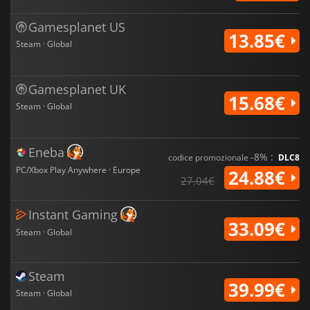
Gamesplanet US
13.85€
Steam · Global
Gamesplanet UK
15.68€
Steam · Global
Eneba
-8% :
codice promozionale
DLC8
PC/Xbox Play Anywhere · Europe
24.88€
27.04€
Instant Gaming
33.09€
Steam · Global
Steam
39.99€
Steam · Global