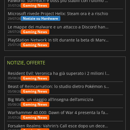
Palworld: Sunreach e boss più stabili con l'ultimo update
Gaming News
31/07/26
Microsoft rivede Project Helix: Steam ora è a rischio
Notizie su Hardware
29/07/26
Le mappe dei malware e un attacco a Discord hanno colpito Meccha Chameleon
Gaming News
28/07/26
PlayStation Network in tilt durante la beta di Marvel Tōkon
Gaming News
25/07/26
NOTIZIE, OFFERTE
Resident Evil: Veronica ha già superato i 2 milioni liste dei desideri
Gaming News
05/08/26
Beast of Reincarnation: lo studio dietro Pokémon su una nuova strada
Gaming News
05/08/26
Big Walk, un viaggio all’insegna dell’amicizia
Gaming News
05/08/26
Warhammer 40.000: Dawn of War 4 presenta la fazione dei Necron
Gaming News
31/07/26
Forsaken Realms: Vahrin's Call esce dopo un decennio di sviluppo