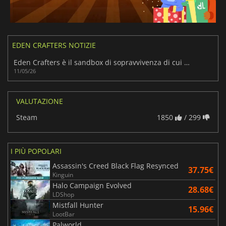
EDEN CRAFTERS NOTIZIE
Eden Crafters è il sandbox di sopravvivenza di cui i giocatori avevano bisogno
11/05/26
VALUTAZIONE
Steam
1850
/ 299
I PIÙ POPOLARI
Assassin's Creed Black Flag Resynced
37.75€
Kinguin
Halo Campaign Evolved
28.68€
LDShop
Mistfall Hunter
15.96€
LootBar
Palworld