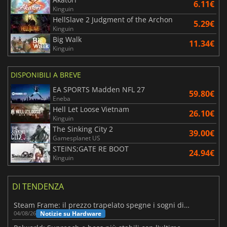
6.11€
Kinguin
HellSlave 2 Judgment of the Archon
5.29€
Kinguin
Big Walk
11.34€
Kinguin
DISPONIBILI A BREVE
EA SPORTS Madden NFL 27
59.80€
Eneba
Hell Let Loose Vietnam
26.10€
Kinguin
The Sinking City 2
39.00€
Gamesplanet US
STEINS;GATE RE BOOT
24.94€
Kinguin
DI TENDENZA
Steam Frame: il prezzo trapelato spegne i sogni di un VR economico
Notizie su Hardware
04/08/26