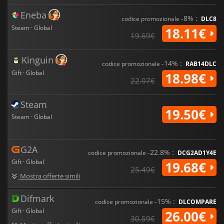
Eneba
-8% :
codice promozionale
DLC8
Steam · Global
18.11€
19.69€
Kinguin
-14% :
codice promozionale
RAB14DLC
Gift · Global
18.98€
22.07€
Steam
19.50€
Steam · Global
G2A
-22.8% :
codice promozionale
DCG2AD1Y4E
Gift · Global
19.68€
25.49€
Mostra offerte simili
Difmark
-15% :
codice promozionale
DLCOMPARE
Gift · Global
26.00€
30.59€