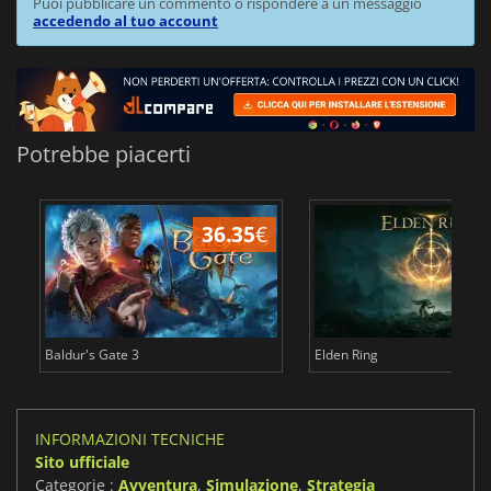
Puoi pubblicare un commento o rispondere a un messaggio
accedendo al tuo account
Potrebbe piacerti
36.35
€
2
Baldur's Gate 3
Elden Ring
INFORMAZIONI TECNICHE
Sito ufficiale
Categorie :
Avventura
,
Simulazione
,
Strategia