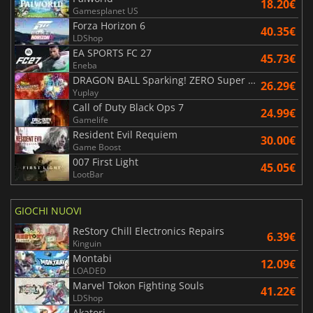
18.20€
Gamesplanet US
Forza Horizon 6
40.35€
LDShop
EA SPORTS FC 27
45.73€
Eneba
DRAGON BALL Sparking! ZERO Super Limit Breaking NEO
26.29€
Yuplay
Call of Duty Black Ops 7
24.99€
Gamelife
Resident Evil Requiem
30.00€
Game Boost
007 First Light
45.05€
LootBar
GIOCHI NUOVI
ReStory Chill Electronics Repairs
6.39€
Kinguin
Montabi
12.09€
LOADED
Marvel Tokon Fighting Souls
41.22€
LDShop
Akatori