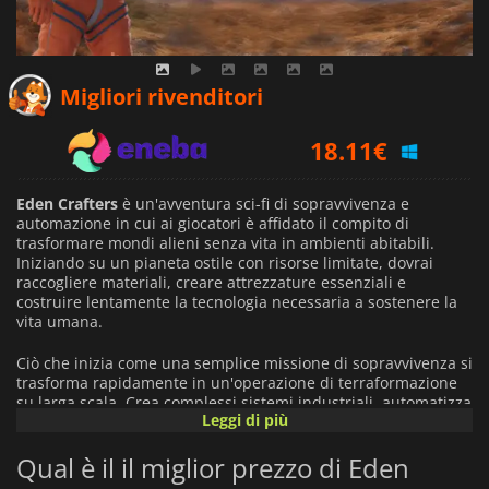
14.03
€
Migliori rivenditori
18.11
€
18.08
€
Eden Crafters
è un'avventura sci-fi di sopravvivenza e
automazione in cui ai giocatori è affidato il compito di
trasformare mondi alieni senza vita in ambienti abitabili.
Iniziando su un pianeta ostile con risorse limitate, dovrai
raccogliere materiali, creare attrezzature essenziali e
costruire lentamente la tecnologia necessaria a sostenere la
vita umana.
Ciò che inizia come una semplice missione di sopravvivenza si
trasforma rapidamente in un'operazione di terraformazione
su larga scala. Crea complessi sistemi industriali, automatizza
Leggi di più
le linee di produzione e sviluppa potenti macchinari in grado
di rimodellare interi ecosistemi. Ogni decisione influenza
Qual è il il miglior prezzo di Eden
l'evoluzione del pianeta, trasformando paesaggi brulli in
ambienti rigogliosi pieni di acqua, vegetazione e aria