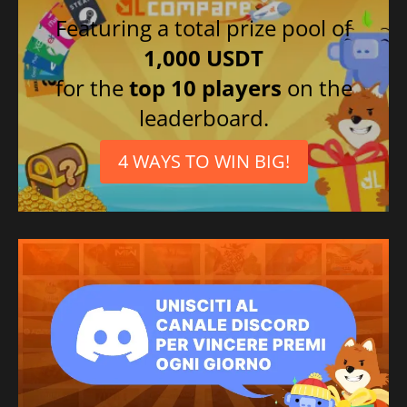
Featuring a total prize pool of
1,000 USDT
for the
top 10 players
on the
leaderboard.
4 WAYS TO WIN BIG!