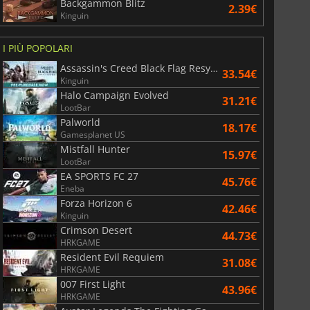
Backgammon Blitz
2.39€
Kinguin
I PIÙ POPOLARI
Assassin's Creed Black Flag Resynced
33.54€
Kinguin
Halo Campaign Evolved
31.21€
LootBar
Palworld
18.17€
Gamesplanet US
Mistfall Hunter
15.97€
LootBar
EA SPORTS FC 27
45.76€
Eneba
Forza Horizon 6
42.46€
Kinguin
Crimson Desert
44.73€
HRKGAME
Resident Evil Requiem
31.08€
HRKGAME
007 First Light
43.96€
HRKGAME