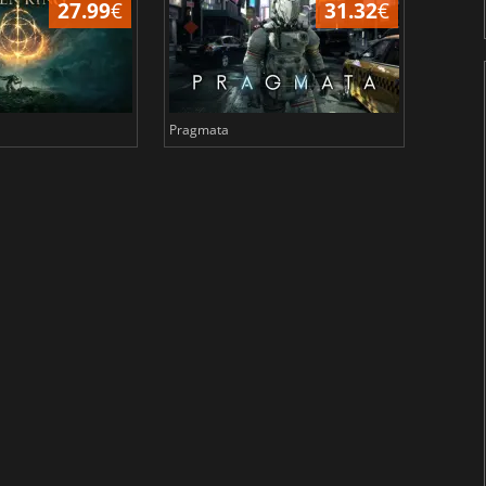
27.99
€
31.32
€
Pragmata
Total 