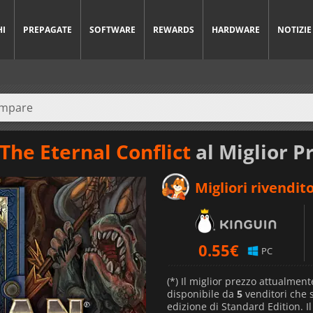
HI
PREPAGATE
SOFTWARE
REWARDS
HARDWARE
NOTIZIE
 The Eternal Conflict
al Miglior P
Migliori rivendito
0.55
€
PC
(*) Il miglior prezzo attualment
disponibile da
5
venditori che
edizione di Standard Edition. I