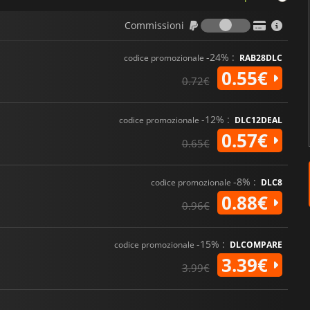
Commission
Commissioni
-24% :
codice promozionale
RAB28DLC
0.55€
0.72€
-12% :
codice promozionale
DLC12DEAL
0.57€
0.65€
-8% :
codice promozionale
DLC8
0.88€
0.96€
-15% :
codice promozionale
DLCOMPARE
3.39€
3.99€