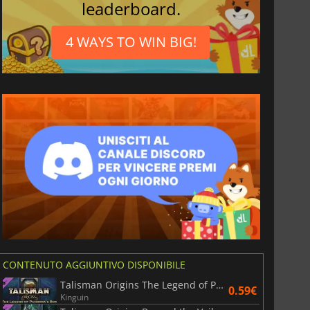
leaderboard.
4 WAYS TO WIN BIG!
CONTENUTO AGGIUNTIVO DISPONIBILE
Talisman Origins The Legend of Pandora's Box
0.59€
Kinguin