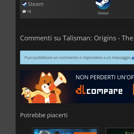
Steam
18
Global
Commenti su Talisman: Origins - The 
Puoi pubblicare un commento o rispondere a un messaggio
a
Potrebbe piacerti