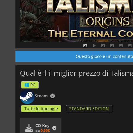
Questo gioco è un contenuto 
Qual è il il miglior prezzo di Talis
PC
Steam
Tutte le tipologie
STANDARD EDITION
CD Key
da
0.55€