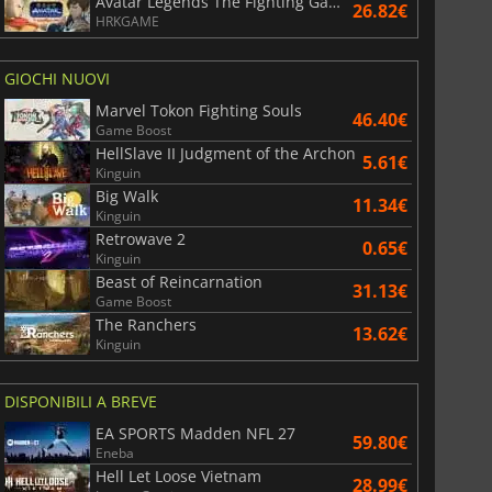
Avatar Legends The Fighting Game
26.82€
HRKGAME
GIOCHI NUOVI
Marvel Tokon Fighting Souls
46.40€
Game Boost
HellSlave II Judgment of the Archon
5.61€
Kinguin
Big Walk
11.34€
Kinguin
Retrowave 2
0.65€
Kinguin
Beast of Reincarnation
31.13€
Game Boost
The Ranchers
13.62€
Kinguin
DISPONIBILI A BREVE
EA SPORTS Madden NFL 27
59.80€
Eneba
Hell Let Loose Vietnam
28.99€