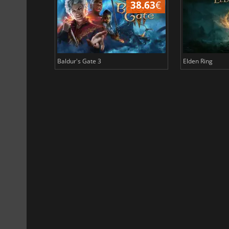
43.96
€
38.63
€
Baldur's Gate 3
Elden Ring