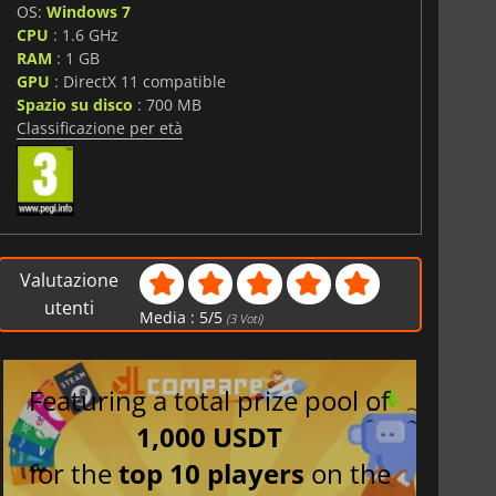
OS:
Windows 7
i
CPU
: 1.6 GHz
RAM
: 1 GB
GPU
: DirectX 11 compatible
Spazio su disco
: 700 MB
Classificazione per età
Valutazione
utenti
Media :
5
/
5
(
3
Voti)
Featuring a total prize pool of
1,000 USDT
for the
top 10 players
on the