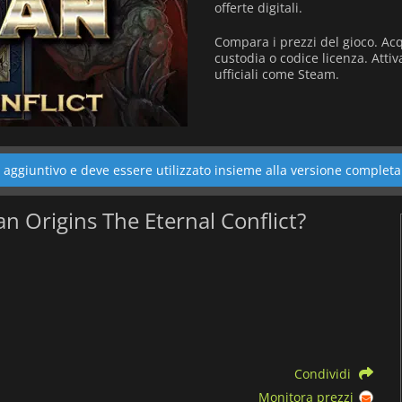
offerte digitali.
Compara i prezzi del gioco. Acq
custodia o codice licenza. Atti
ufficiali come Steam.
aggiuntivo e deve essere utilizzato insieme alla versione completa
man Origins The Eternal Conflict?
Condividi
Monitora prezzi