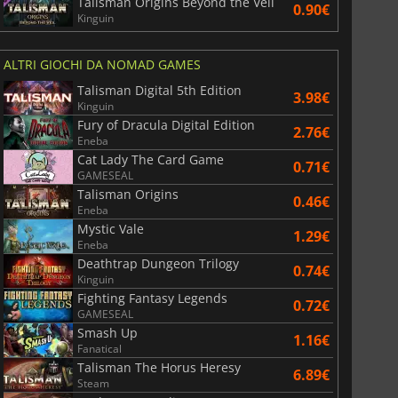
Talisman Origins Beyond the Veil
6.75
€
15.48
€
0.90€
Kinguin
ALTRI GIOCHI DA NOMAD GAMES
Talisman Digital 5th Edition
3.98€
War WARHAMMER 3
Lies Of P
Kinguin
Fury of Dracula Digital Edition
2.76€
Eneba
Cat Lady The Card Game
0.71€
GAMESEAL
Talisman Origins
0.46€
Eneba
Mystic Vale
1.29€
Eneba
Deathtrap Dungeon Trilogy
0.74€
Kinguin
Fighting Fantasy Legends
0.72€
GAMESEAL
Smash Up
1.16€
Fanatical
Talisman The Horus Heresy
6.89€
Steam