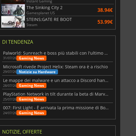
Instant Gaming
The Sinking City 2
38.94€
Gamesplanet US
STEINS;GATE RE BOOT
53.99€
Steam
DI TENDENZA
Palworld: Sunreach e boss più stabili con l'ultimo update
Gaming News
31/07/26
Microsoft rivede Project Helix: Steam ora è a rischio
Notizie su Hardware
29/07/26
Le mappe dei malware e un attacco a Discord hanno colpito Meccha Chameleon
Gaming News
28/07/26
PlayStation Network in tilt durante la beta di Marvel Tōkon
Gaming News
25/07/26
007: First Light - È arrivata la prima missione di Bond dopo il lancio
Gaming News
24/07/26
NOTIZIE, OFFERTE