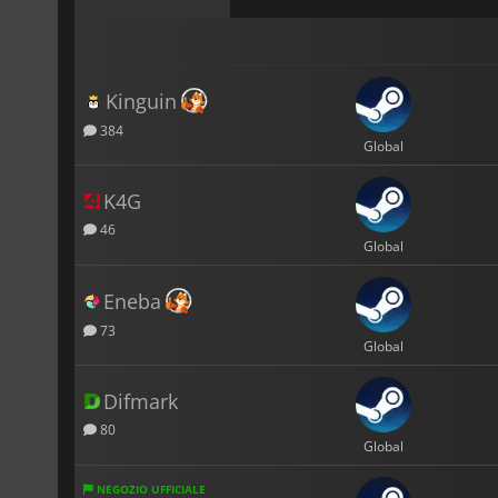
Kinguin
384
Global
K4G
46
Global
Eneba
73
Global
Difmark
80
Global
NEGOZIO UFFICIALE