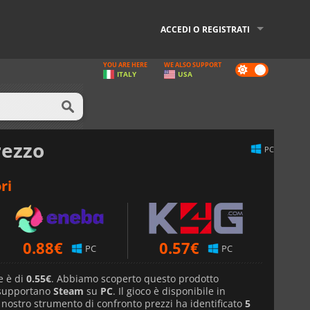
ACCEDI O REGISTRATI
YOU ARE HERE
WE ALSO SUPPORT
Dark
ITALY
USA
mode
rezzo
PC
ri
0.88
€
0.57
€
PC
PC
e è di
0.55€
. Abbiamo scoperto questo prodotto
 supportano
Steam
su
PC
. Il gioco è disponibile in
l nostro strumento di confronto prezzi ha identificato
5