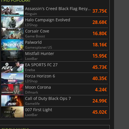
I PIÙ POPOLARI
Assassin's Creed Black Flag Resynced
37.75€
Kinguin
Halo Campaign Evolved
War WARHAMMER 3
Lies Of P
28.68€
LDShop
Corsair Cove
16.80€
Game Boost
Palworld
18.16€
Gamesplanet US
Mistfall Hunter
15.95€
LootBar
EA SPORTS FC 27
45.73€
Eneba
Forza Horizon 6
40.35€
LDShop
Moon Corona
4.24€
Difmark
Call of Duty Black Ops 7
24.99€
Gamelife
007 First Light
45.02€
LootBar