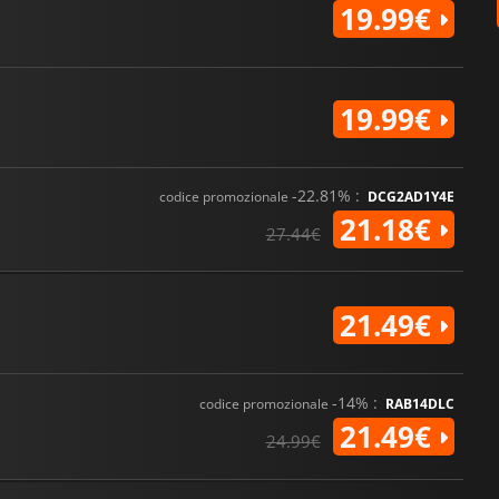
19.99€
19.99€
-22.81% :
codice promozionale
DCG2AD1Y4E
21.18€
27.44€
21.49€
-14% :
codice promozionale
RAB14DLC
21.49€
24.99€