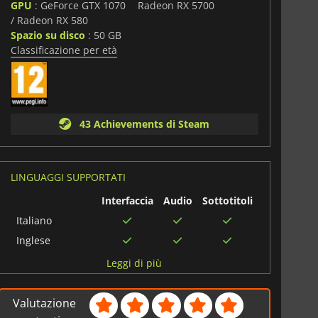
GPU
: GeForce GTX 1070
Radeon RX 5700
i
/ Radeon RX 580
Spazio su disco
: 50 GB
Classificazione per età
43 Achievements di Steam
LINGUAGGI SUPPORTATI
Interfaccia
Audio
Sottotitoli
Italiano
Inglese
Russo
Leggi di più
Cinese
tradizionale
Valutazione
Inglese