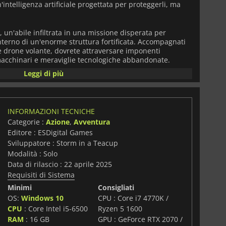
intelligenza artificiale progettata per proteggerli, ma
e, un'abile infiltrata in una missione disperata per
'interno di un'enorme struttura fortificata. Accompagnati
 drone volante, dovrete attraversare imponenti
 macchinari e meraviglie tecnologiche abbandonate.
gilità e al combattimento tattico per sopravvivere a minacce
Leggi di più
ne.
matografica con un gameplay veloce e reattivo,
Steel
un mondo dinamico pieno di segreti, pericoli e ambiguità
INFORMAZIONI TECNICHE
aranno forma al rapporto tra Zoe e Koby e riveleranno
Categorie :
Azione
,
Avventura
a resistenza dell'umanità.
Editore : ESDigital Games
Sviluppatore : Storm in a Teacup
ientazioni fantascientifiche, da un intricato design dei
ca di emozioni,
Steel Seed
esplora un futuro in cui la più
Modalità : Solo
enza potrebbe provenire da ciò che era destinato a
Data di rilascio : 22 aprile 2025
Requisiti di Sistema
Minimi
Consigliati
OS:
Windows 10
CPU : Core i7 4770K /
CPU
: Core Intel i5-6500
Ryzen 5 1600
RAM
: 16 GB
GPU : GeForce RTX 2070 /