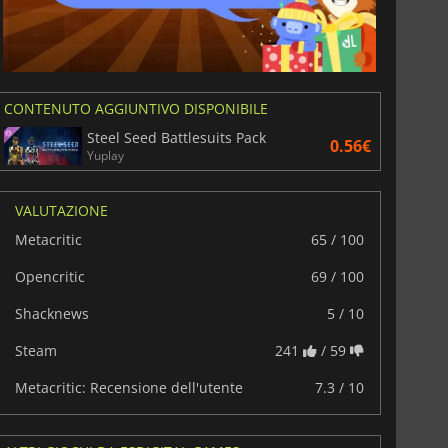
CONTENUTO AGGIUNTIVO DISPONIBILE
Steel Seed Battlesuits Pack
0.56€
Yuplay
VALUTAZIONE
Metacritic
65 / 100
Opencritic
69 / 100
Shacknews
5 / 10
Steam
241
/ 59
Metacritic: Recensione dell'utente
7.3 / 10