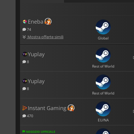
Eneba
74
Mostra offerte simili
Global
Yuplay
8
Rest of World
Yuplay
8
Rest of World
Instant Gaming
470
EU/NA
NEGOZIO UFFICIALE