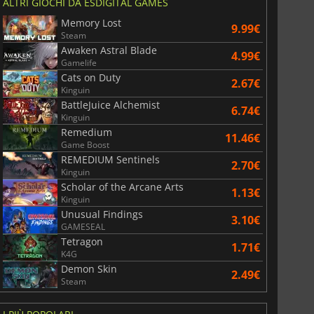
ALTRI GIOCHI DA ESDIGITAL GAMES
Memory Lost
9.99€
Steam
Awaken Astral Blade
4.99€
Gamelife
Cats on Duty
2.67€
Kinguin
BattleJuice Alchemist
6.74€
Kinguin
Remedium
11.46€
Game Boost
REMEDIUM Sentinels
2.70€
Kinguin
Scholar of the Arcane Arts
1.13€
Kinguin
Unusual Findings
3.10€
GAMESEAL
Tetragon
1.71€
K4G
Demon Skin
2.49€
6.75
€
15.48
€
Steam