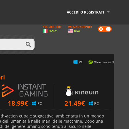
ACCEDI O REGISTRATI
YOU ARE HERE
WE ALSO SUPPORT
Dark
ITALY
USA
mode
PC
Xbox Series X
ri
18.99
€
21.49
€
PC
PC
lth-action cupa e suggestiva, ambientata in un mondo
a dell'umanità è nelle mani delle macchine. Dopo una
esti del genere umano sono tenuti al sicuro nelle