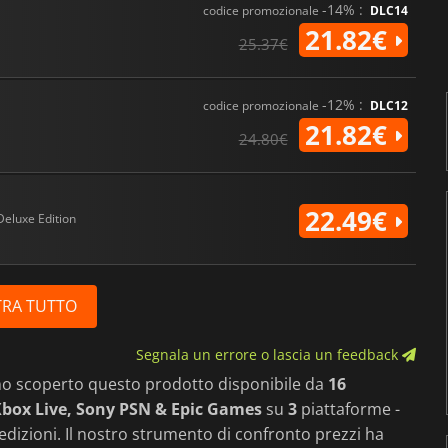
-14% :
codice promozionale
DLC14
21.82€
25.37€
-12% :
codice promozionale
DLC12
21.82€
24.80€
22.49€
Deluxe Edition
RA TUTTO
Segnala un errore o lascia un feedback
mo scoperto questo prodotto disponibile da
16
box Live, Sony PSN & Epic Games
su
3
piattaforme -
edizioni. Il nostro strumento di confronto prezzi ha