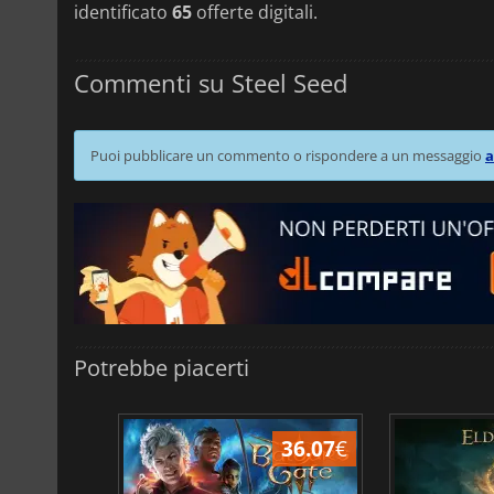
identificato
65
offerte digitali.
Commenti su Steel Seed
Puoi pubblicare un commento o rispondere a un messaggio
a
Potrebbe piacerti
45.02
€
36.07
€