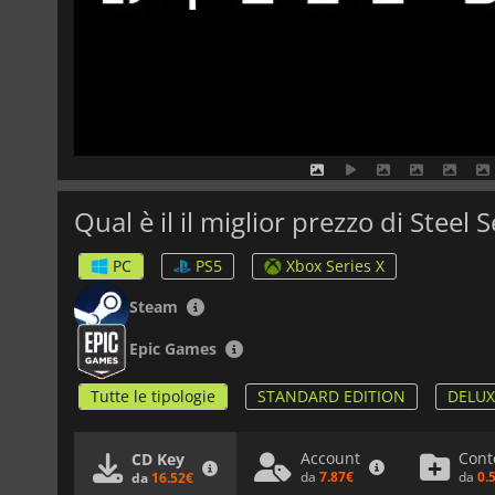
Qual è il il miglior prezzo di Steel 
PC
PS5
Xbox Series X
Steam
Epic Games
Tutte le tipologie
STANDARD EDITION
DELUX
Account
Cont
CD Key
da
7.87€
da
0.
da
16.52€