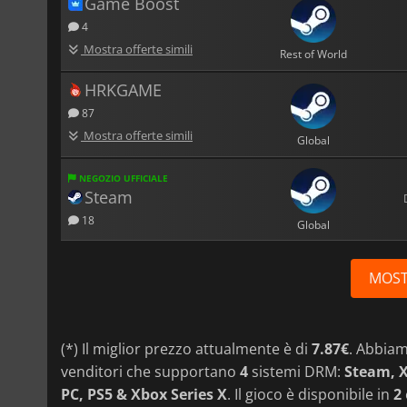
Game Boost
4
Mostra offerte simili
Rest of World
HRKGAME
87
Mostra offerte simili
Global
NEGOZIO UFFICIALE
Steam
18
Global
MOST
(*) Il miglior prezzo attualmente è di
7.87€
. Abbia
venditori che supportano
4
sistemi DRM:
Steam, X
PC, PS5 & Xbox Series X
. Il gioco è disponibile in
2