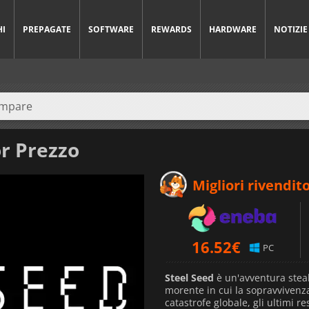
HI
PREPAGATE
SOFTWARE
REWARDS
HARDWARE
NOTIZIE
or Prezzo
Migliori rivendito
16.52
€
PC
Steel Seed
è un'avventura stea
morente in cui la sopravvivenz
catastrofe globale, gli ultimi r