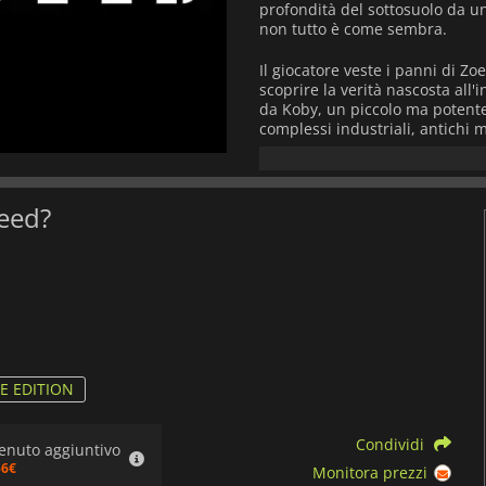
profondità del sottosuolo da un'
non tutto è come sembra.
Il giocatore veste i panni di Zo
scoprire la verità nascosta all
da Koby, un piccolo ma potente
complessi industriali, antichi
Affidatevi alla furtività, all'a
mortali, sia robotiche che uma
Mescolando la narrazione cine
Seed?
Seed
vi sfida a padroneggiare 
morale. Le scelte che farete d
l'inquietante eredità dell'ultim
Caratterizzato da splendide amb
livelli e da una narrazione ric
grande minaccia alla sopravviv
salvarci.
E EDITION
Condividi
enuto aggiuntivo
56€
Monitora prezzi