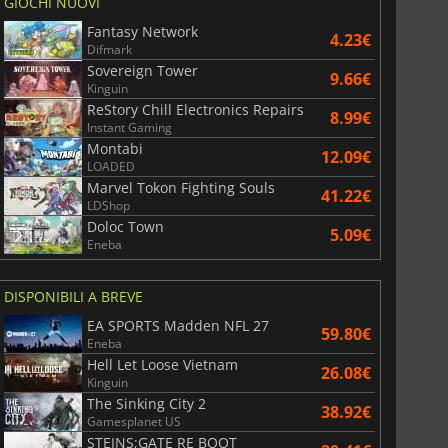
GIOCHI NUOVI
Fantasy Network
4.23€
Difmark
Sovereign Tower
9.66€
Kinguin
ReStory Chill Electronics Repairs
8.99€
Instant Gaming
Montabi
12.09€
LOADED
Marvel Tokon Fighting Souls
41.22€
LDShop
Doloc Town
5.09€
Eneba
DISPONIBILI A BREVE
EA SPORTS Madden NFL 27
59.80€
Eneba
Hell Let Loose Vietnam
26.08€
Kinguin
The Sinking City 2
38.92€
Gamesplanet US
STEINS;GATE RE BOOT