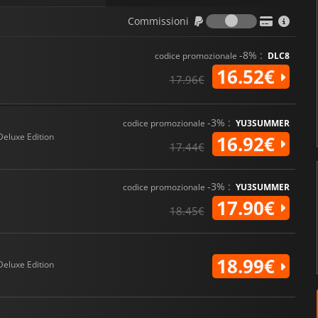
Commission
Commissioni
-8% :
codice promozionale
DLC8
16.52€
17.96€
-3% :
codice promozionale
YU3SUMMER
Deluxe Edition
16.92€
17.44€
-3% :
codice promozionale
YU3SUMMER
17.90€
18.45€
18.99€
Deluxe Edition