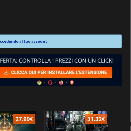
ccedendo al tuo account
27.99
€
31.32
€