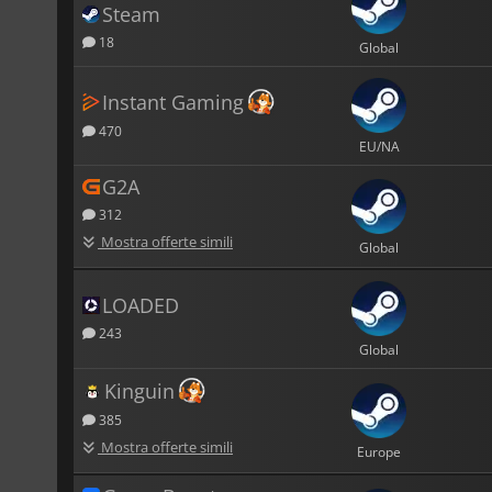
Steam
18
Global
Instant Gaming
470
EU/NA
G2A
312
Mostra offerte simili
Global
LOADED
243
Global
Kinguin
385
Mostra offerte simili
Europe