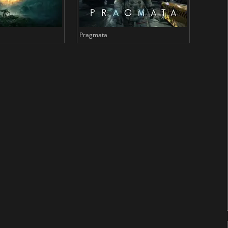
Pragmata
Total 