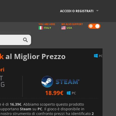
ACCEDI O REGISTRATI
YOU ARE HERE
WE ALSO SUPPORT
Dark
ITALY
USA
mode
ck
al Miglior Prezzo
PC
ri
18.99
€
PC
e è di
16.39€
. Abbiamo scoperto questo prodotto
 supportano
Steam
su
PC
. Il gioco è disponibile in
l nostro strumento di confronto prezzi ha identificato
2