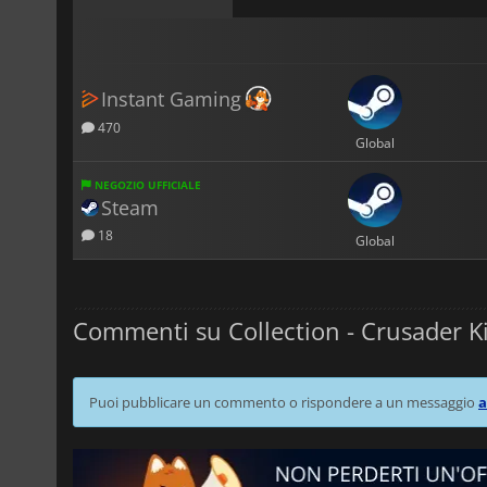
Instant Gaming
470
Global
NEGOZIO UFFICIALE
Steam
18
Global
Commenti su Collection - Crusader Kin
Puoi pubblicare un commento o rispondere a un messaggio
a