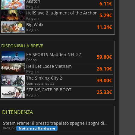
Akatori
6.11€
Kinguin
HellSlave 2 Judgment of the Archon
5.29€
Kinguin
Big Walk
11.34€
Kinguin
DISPONIBILI A BREVE
EA SPORTS Madden NFL 27
59.80€
Eneba
Hell Let Loose Vietnam
26.10€
Kinguin
The Sinking City 2
39.00€
Gamesplanet US
STEINS;GATE RE BOOT
25.33€
Kinguin
DI TENDENZA
Steam Frame: il prezzo trapelato spegne i sogni di un VR economico
Notizie su Hardware
04/08/26