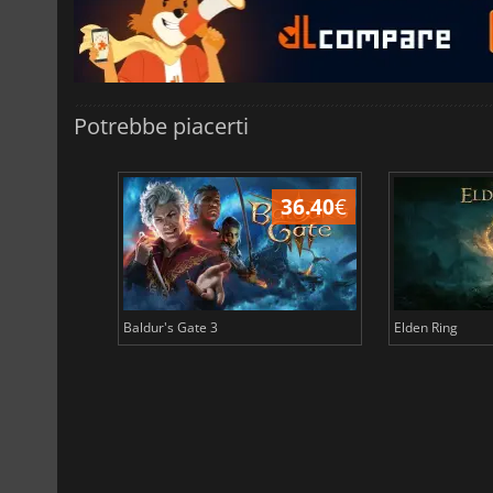
Potrebbe piacerti
45.05
€
36.40
€
Baldur's Gate 3
Elden Ring