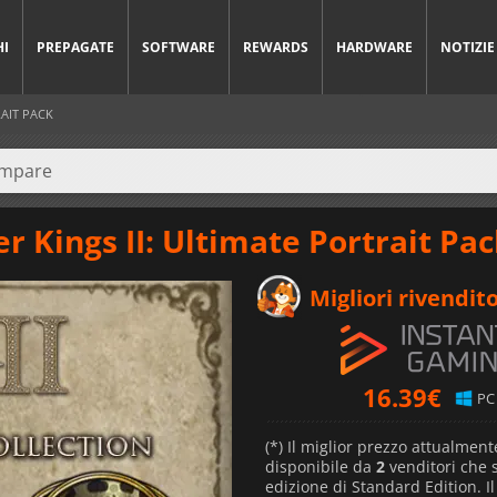
HI
PREPAGATE
SOFTWARE
REWARDS
HARDWARE
NOTIZIE
RAIT PACK
er Kings II: Ultimate Portrait Pa
Migliori rivendito
16.39
€
PC
(*) Il miglior prezzo attualment
disponibile da
2
venditori che
edizione di Standard Edition. I