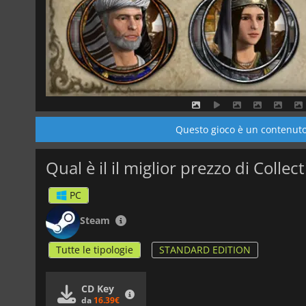
Questo gioco è un contenuto 
PC
Steam
Tutte le tipologie
STANDARD EDITION
CD Key
da
16.39€