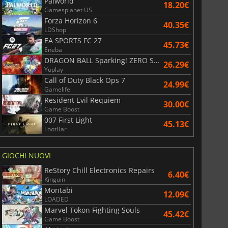
Palworld
18.20€
Gamesplanet US
Forza Horizon 6
40.35€
LDShop
EA SPORTS FC 27
45.73€
Eneba
DRAGON BALL Sparking! ZERO Super Limit Breaking NEO
26.29€
Yuplay
Call of Duty Black Ops 7
24.99€
Gamelife
Resident Evil Requiem
30.00€
Game Boost
007 First Light
45.13€
LootBar
GIOCHI NUOVI
ReStory Chill Electronics Repairs
6.40€
Kinguin
Montabi
12.09€
LOADED
Marvel Tokon Fighting Souls
45.42€
Game Boost