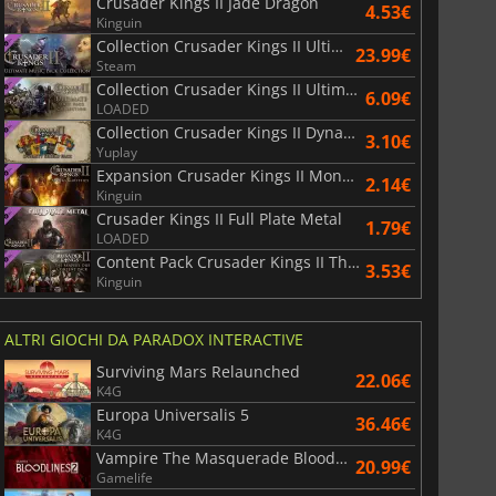
Crusader Kings II Jade Dragon
4.53€
Kinguin
Collection Crusader Kings II Ultimate Music Pack
23.99€
Steam
Collection Crusader Kings II Ultimate Unit Pack
6.09€
LOADED
Collection Crusader Kings II Dynasty Shield Pack
3.10€
Yuplay
Expansion Crusader Kings II Monks and Mystics
2.14€
Kinguin
Crusader Kings II Full Plate Metal
1.79€
LOADED
Content Pack Crusader Kings II The Reaper's Due
3.53€
Kinguin
ALTRI GIOCHI DA PARADOX INTERACTIVE
Surviving Mars Relaunched
22.06€
K4G
Europa Universalis 5
36.46€
K4G
Vampire The Masquerade Bloodlines 2
20.99€
Gamelife