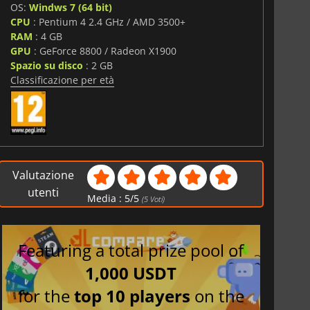
OS:
Windws 7 (64 bit)
i
CPU
: Pentium 4 2.4 GHz / AMD 3500+
RAM
: 4 GB
GPU
: GeForce 8800 / Radeon X1900
Spazio su disco
: 2 GB
Classificazione per età
Valutazione
utenti
Media :
5
/
5
(
5
Voti)
Featuring a total prize pool of
1,000 USDT
for the
top 10 players
on the