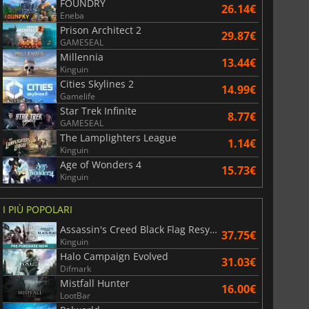
FOUNDRY
26.14€
Eneba
Prison Architect 2
29.87€
GAMESEAL
Millennia
13.44€
Kinguin
Cities Skylines 2
14.99€
Gamelife
Star Trek Infinite
8.77€
GAMESEAL
The Lamplighters League
1.14€
Kinguin
Age of Wonders 4
15.73€
Kinguin
I PIÙ POPOLARI
Assassin's Creed Black Flag Resynced
37.75€
Kinguin
Halo Campaign Evolved
31.03€
Difmark
Mistfall Hunter
16.00€
LootBar