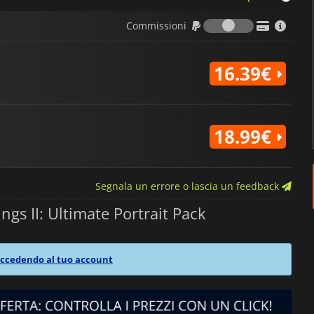
Commission
Commissioni
16.39€
18.99€
Segnala un errore o lascia un feedback
gs II: Ultimate Portrait Pack
ccedendo al tuo account