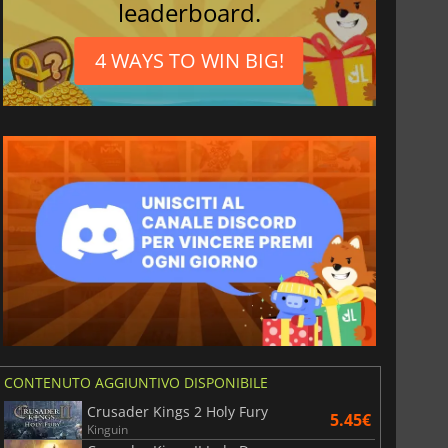
leaderboard.
4 WAYS TO WIN BIG!
6.77
€
15.48
€
War WARHAMMER 3
Lies Of P
CONTENUTO AGGIUNTIVO DISPONIBILE
Crusader Kings 2 Holy Fury
5.45€
Kinguin