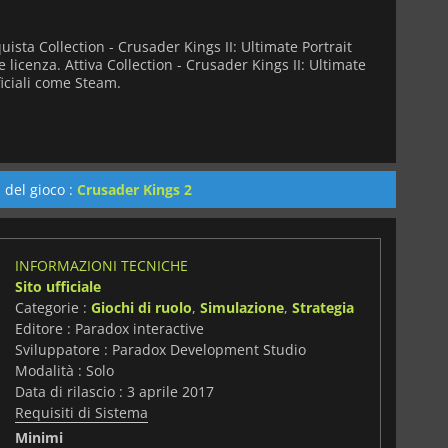
ista Collection - Crusader Kings II: Ultimate Portrait
 licenza. Attiva Collection - Crusader Kings II: Ultimate
ficiali come Steam.
 del gioco :
Crusader Kings 2
INFORMAZIONI TECNICHE
Sito ufficiale
Categorie :
Giochi di ruolo
,
Simulazione
,
Strategia
Editore : Paradox interactive
Sviluppatore : Paradox Development Studio
Modalità : Solo
Data di rilascio : 3 aprile 2017
Requisiti di Sistema
Minimi