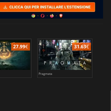
27.99
€
31.63
€
Pragmata
Total 