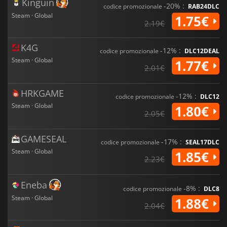
Kinguin
-20% :
codice promozionale
RAB24DLC
Steam · Global
1.75€
2.19€
K4G
-12% :
codice promozionale
DLC12DEAL
Steam · Global
1.77€
2.01€
HRKGAME
-12% :
codice promozionale
DLC12
Steam · Global
1.80€
2.05€
GAMESEAL
-17% :
codice promozionale
SEAL17DLC
Steam · Global
1.85€
2.23€
Eneba
-8% :
codice promozionale
DLC8
Steam · Global
1.88€
2.04€