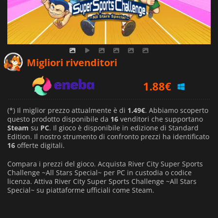
1.75
€
Migliori rivenditori
1.88
€
1.49
€
(*) Il miglior prezzo attualmente è di
1.49€
. Abbiamo scoperto
questo prodotto disponibile da
16
venditori che supportano
Steam
su
PC
. Il gioco è disponibile in edizione di Standard
Edition. Il nostro strumento di confronto prezzi ha identificato
16
offerte digitali.
Compara i prezzi del gioco. Acquista River City Super Sports
Challenge ~All Stars Special~ per PC in custodia o codice
licenza. Attiva River City Super Sports Challenge ~All Stars
Special~ su piattaforme ufficiali come Steam.