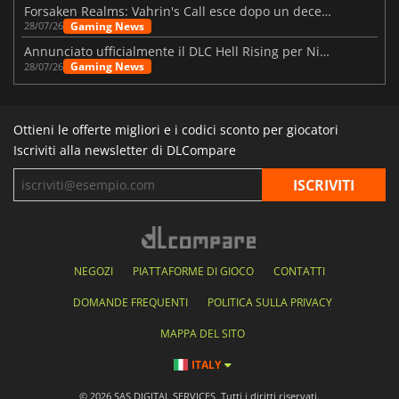
Forsaken Realms: Vahrin's Call esce dopo un decennio di sviluppo
Gaming News
28/07/26
Annunciato ufficialmente il DLC Hell Rising per Nioh 3
Gaming News
28/07/26
Ottieni le offerte migliori e i codici sconto per giocatori
Iscriviti alla newsletter di DLCompare
NEGOZI
PIATTAFORME DI GIOCO
CONTATTI
DOMANDE FREQUENTI
POLITICA SULLA PRIVACY
MAPPA DEL SITO
ITALY
© 2026 SAS DIGITAL SERVICES, Tutti i diritti riservati.