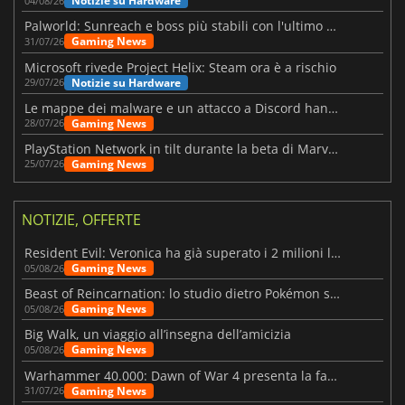
Notizie su Hardware
04/08/26
Palworld: Sunreach e boss più stabili con l'ultimo update
Gaming News
31/07/26
Microsoft rivede Project Helix: Steam ora è a rischio
Notizie su Hardware
29/07/26
Le mappe dei malware e un attacco a Discord hanno colpito Meccha Chameleon
Gaming News
28/07/26
PlayStation Network in tilt durante la beta di Marvel Tōkon
Gaming News
25/07/26
NOTIZIE, OFFERTE
Resident Evil: Veronica ha già superato i 2 milioni liste dei desideri
Gaming News
05/08/26
Beast of Reincarnation: lo studio dietro Pokémon su una nuova strada
Gaming News
05/08/26
Big Walk, un viaggio all’insegna dell’amicizia
Gaming News
05/08/26
Warhammer 40.000: Dawn of War 4 presenta la fazione dei Necron
Gaming News
31/07/26