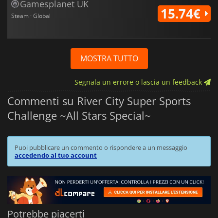
Gamesplanet UK
15.74€
Steam · Global
MOSTRA TUTTO
Segnala un errore o lascia un feedback
Commenti su River City Super Sports
Challenge ~All Stars Special~
Puoi pubblicare un commento o rispondere a un messaggio
accedendo al tuo account
Potrebbe piacerti