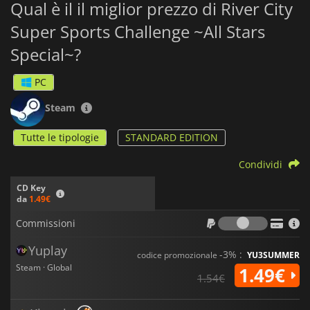
Qual è il il miglior prezzo di River City
Super Sports Challenge ~All Stars
Special~?
PC
Steam
Tutte le tipologie
STANDARD EDITION
Condividi
CD Key
da
1.49€
Commiss
Commissioni
Yuplay
-3% :
codice promozionale
YU3SUMMER
Steam · Global
1.49€
1.54€