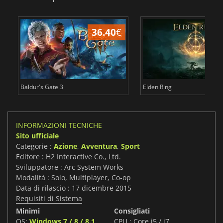
36.40
€
2
Baldur's Gate 3
Elden Ring
INFORMAZIONI TECNICHE
Sito ufficiale
Categorie :
Azione
,
Avventura
,
Sport
Editore : H2 Interactive Co., Ltd.
Sviluppatore : Arc System Works
Modalità : Solo, Multiplayer, Co-op
Data di rilascio : 17 dicembre 2015
Requisiti di Sistema
Minimi
Consigliati
OS:
Windows 7 / 8 / 8.1
CPU : Core i5 / i7