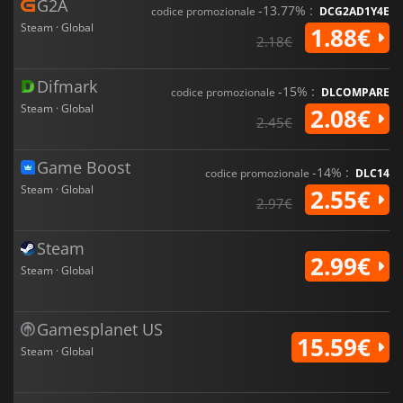
G2A
-13.77% :
codice promozionale
DCG2AD1Y4E
Steam · Global
1.88€
2.18€
Difmark
-15% :
codice promozionale
DLCOMPARE
Steam · Global
2.08€
2.45€
Game Boost
-14% :
codice promozionale
DLC14
Steam · Global
2.55€
2.97€
Steam
2.99€
Steam · Global
Gamesplanet US
15.59€
Steam · Global