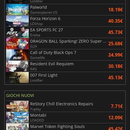
LootBar
Palworld
18.19€
Gamesplanet US
Forza Horizon 6
40.35€
LDShop
EA SPORTS FC 27
45.73€
Eneba
DRAGON BALL Sparking! ZERO Super Limit Breaking NEO
25.68€
G2A
Call of Duty Black Ops 7
24.99€
Gamelife
Resident Evil Requiem
30.18€
K4G
007 First Light
45.13€
LootBar
GIOCHI NUOVI
ReStory Chill Electronics Repairs
7.71€
Yuplay
Montabi
12.09€
LOADED
Marvel Tokon Fighting Souls
45.42€