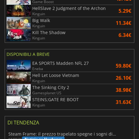
Game Boost
HellSlave 2 Judgment of the Archon
5.29€
Kinguin
Big Walk
11.34€
Kinguin
Kill The Shadow
6.34€
Kinguin
DISPONIBILI A BREVE
EA SPORTS Madden NFL 27
59.80€
Eneba
Hell Let Loose Vietnam
26.10€
Kinguin
The Sinking City 2
38.98€
Gamesplanet US
STEINS;GATE RE BOOT
31.63€
Kinguin
DI TENDENZA
Steam Frame: il prezzo trapelato spegne i sogni di un VR economico