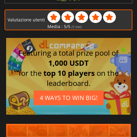
Giapponese
Valutazione utenti
Media :
5
/
5
(
5
Voti)
Featuring a total prize pool of
1,000 USDT
for the
top 10 players
on the
leaderboard.
4 WAYS TO WIN BIG!