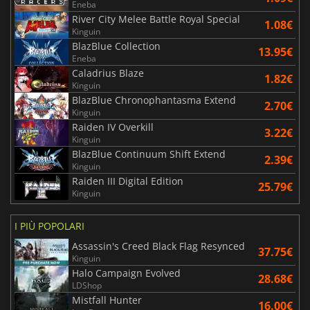
Eneba
River City Melee Battle Royal Special
1.08€
Kinguin
BlazBlue Collection
13.95€
Eneba
Caladrius Blaze
1.82€
Kinguin
BlazBlue Chronophantasma Extend
2.70€
Kinguin
Raiden IV Overkill
3.22€
Kinguin
BlazBlue Continuum Shift Extend
2.39€
Kinguin
Raiden III Digital Edition
25.79€
Kinguin
I PIÙ POPOLARI
Assassin's Creed Black Flag Resynced
37.75€
Kinguin
Halo Campaign Evolved
28.68€
LDShop
Mistfall Hunter
16.00€