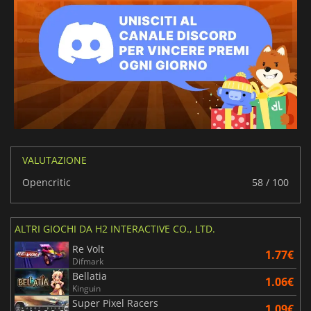
VALUTAZIONE
Opencritic
58 / 100
ALTRI GIOCHI DA H2 INTERACTIVE CO., LTD.
Re Volt
1.77€
Difmark
Bellatia
1.06€
Kinguin
Super Pixel Racers
1.09€