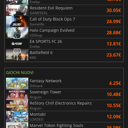
Eneba
Resident Evil Requiem
30.05€
GAMESEAL
Call of Duty Black Ops 7
24.99€
Gamelife
Halo Campaign Evolved
28.68€
LDShop
EA SPORTS FC 26
13.81€
Eneba
Battlefield 6
23.67€
K4G
GIOCHI NUOVI
Fantasy Network
4.25€
Difmark
Sovereign Tower
10.48€
Kinguin
ReStory Chill Electronics Repairs
10.55€
Kinguin
Montabi
12.09€
LOADED
Marvel Tokon Fighting Souls
36.08€