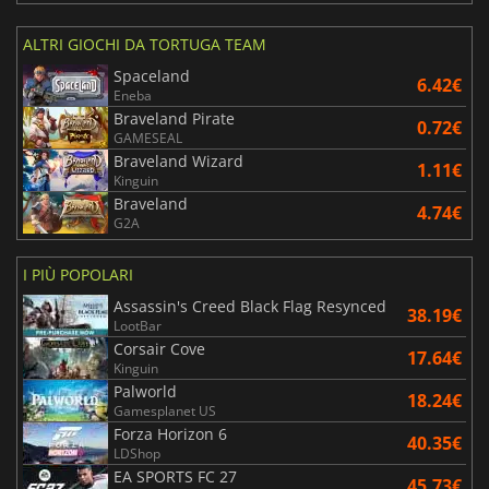
ALTRI GIOCHI DA TORTUGA TEAM
Spaceland
6.42€
Eneba
Braveland Pirate
0.72€
GAMESEAL
Braveland Wizard
1.11€
Kinguin
Braveland
4.74€
G2A
I PIÙ POPOLARI
Assassin's Creed Black Flag Resynced
38.19€
LootBar
Corsair Cove
17.64€
Kinguin
Palworld
18.24€
Gamesplanet US
Forza Horizon 6
40.35€
LDShop
EA SPORTS FC 27
45.73€