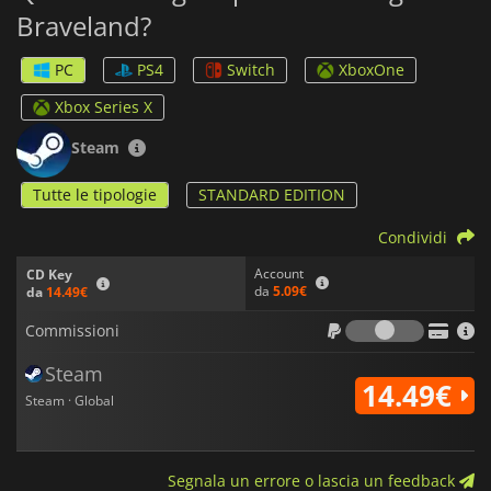
Braveland?
PC
PS4
Switch
XboxOne
Xbox Series X
Steam
Tutte le tipologie
STANDARD EDITION
Condividi
Account
CD Key
da
5.09€
da
14.49€
Commiss
Commissioni
Steam
14.49€
Steam · Global
Segnala un errore o lascia un feedback