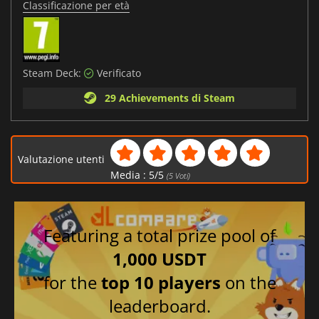
Classificazione per età
Steam Deck:
Verificato
29 Achievements di Steam
Valutazione utenti
Media :
5
/
5
(
5
Voti)
Featuring a total prize pool of
1,000 USDT
for the
top 10 players
on the
leaderboard.