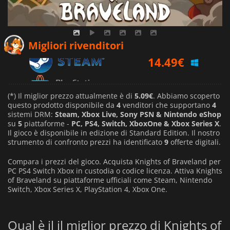
14.49
€
Migliori rivenditori
19.99
€
(*) Il miglior prezzo attualmente è di
5.09€
. Abbiamo scoperto
questo prodotto disponibile da
4
venditori che supportano
4
sistemi DRM:
Steam, Xbox Live, Sony PSN & Nintendo eShop
su
5
piattaforme -
PC, PS4, Switch, XboxOne & Xbox Series X
.
Il gioco è disponibile in edizione di Standard Edition. Il nostro
strumento di confronto prezzi ha identificato
9
offerte digitali.
Compara i prezzi del gioco. Acquista Knights of Braveland per
PC PS4 Switch Xbox in custodia o codice licenza. Attiva Knights
of Braveland su piattaforme ufficiali come Steam, Nintendo
Switch, Xbox Series X, PlayStation 4, Xbox One.
Qual è il il miglior prezzo di Knights of