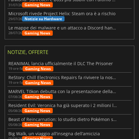
Gaming News
31/07/26
Microsoft rivede Project Helix: Steam ora è a rischio
Notizie su Hardware
29/07/26
Le mappe dei malware e un attacco a Discord hanno colpito Meccha Chameleon
Gaming News
28/07/26
NOTIZIE, OFFERTE
REANIMAL lancia ufficialmente il DLC The Prisoner
Gaming News
19 ore fa
ReStory: Chill Electronics Repairs fa rivivere la nostalgia degli anni 2000
Gaming News
19 ore fa
MARVEL Tōkon debutta con la presentazione della roadmap per il primo anno
Gaming News
07/08/26
Resident Evil: Veronica ha già superato i 2 milioni liste dei desideri
Gaming News
05/08/26
Beast of Reincarnation: lo studio dietro Pokémon su una nuova strada
Gaming News
05/08/26
Big Walk, un viaggio all’insegna dell’amicizia
Gaming News
05/08/26