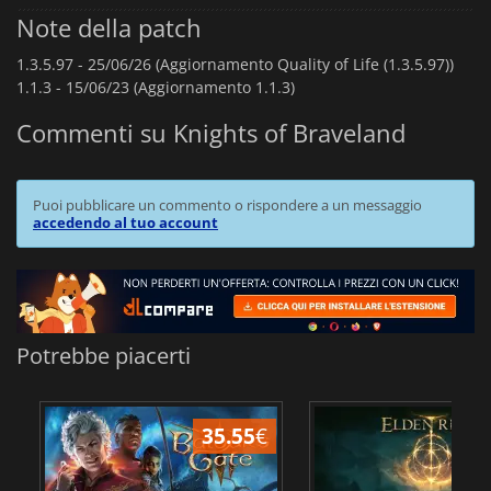
Note della patch
1.3.5.97 -
25/06/26 (Aggiornamento Quality of Life (1.3.5.97))
1.1.3 -
15/06/23 (Aggiornamento 1.1.3)
Commenti su Knights of Braveland
Puoi pubblicare un commento o rispondere a un messaggio
accedendo al tuo account
Potrebbe piacerti
35.55
€
2