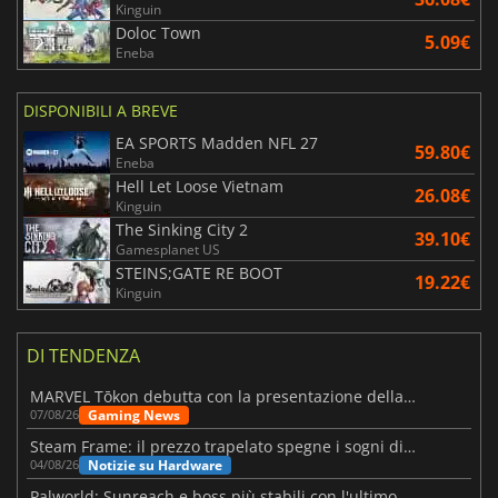
Kinguin
Doloc Town
5.09€
Eneba
DISPONIBILI A BREVE
EA SPORTS Madden NFL 27
59.80€
Eneba
Hell Let Loose Vietnam
26.08€
Kinguin
The Sinking City 2
39.10€
Gamesplanet US
STEINS;GATE RE BOOT
19.22€
Kinguin
DI TENDENZA
MARVEL Tōkon debutta con la presentazione della roadmap per il primo anno
Gaming News
07/08/26
Steam Frame: il prezzo trapelato spegne i sogni di un VR economico
Notizie su Hardware
04/08/26
Palworld: Sunreach e boss più stabili con l'ultimo update