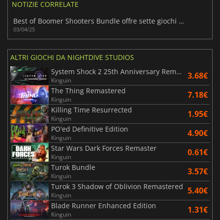
NOTIZIE CORRELATE
Best of Boomer Shooters Bundle offre sette giochi ricchi di azione
03/04/25
ALTRI GIOCHI DA NIGHTDIVE STUDIOS
System Shock 2 25th Anniversary Remaster
3.68€
Kinguin
The Thing Remastered
7.18€
Kinguin
Killing Time Resurrected
1.95€
Kinguin
PO'ed Definitive Edition
4.90€
Kinguin
Star Wars Dark Forces Remaster
0.61€
Kinguin
Turok Bundle
3.57€
Kinguin
Turok 3 Shadow of Oblivion Remastered
5.40€
Kinguin
Blade Runner Enhanced Edition
1.31€
Kinguin