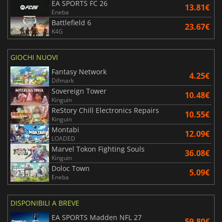
EA SPORTS FC 26
13.81€
Eneba
Battlefield 6
23.67€
K4G
GIOCHI NUOVI
Fantasy Network
4.25€
Difmark
Sovereign Tower
10.48€
Kinguin
ReStory Chill Electronics Repairs
10.55€
Kinguin
Montabi
12.09€
LOADED
Marvel Tokon Fighting Souls
36.08€
Kinguin
Doloc Town
5.09€
Eneba
DISPONIBILI A BREVE
EA SPORTS Madden NFL 27
59.80€