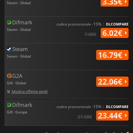
3.35€
Steam · Global
Difmark
-15% :
codice promozionale
DLCOMPARE
Steam · Global
6.02€
7.08€
Steam
16.79€
Steam · Global
G2A
22.06€
Gift · Global
Mostra offerte simili
Difmark
-15% :
codice promozionale
DLCOMPARE
Gift · Europe
23.44€
27.58€