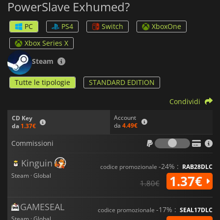
PowerSlave Exhumed?
vi aspettano in questa nuova versione del classico FPS per
PlayStation e Sega Saturn.
PC
PS4
Switch
XboxOne
Xbox Series X
Steam
Tutte le tipologie
STANDARD EDITION
Condividi
Account
CD Key
da
4.49€
da
1.37€
Commiss
Commissioni
Kinguin
-24% :
codice promozionale
RAB28DLC
Steam · Global
1.37€
1.80€
GAMESEAL
-17% :
codice promozionale
SEAL17DLC
Steam · Global