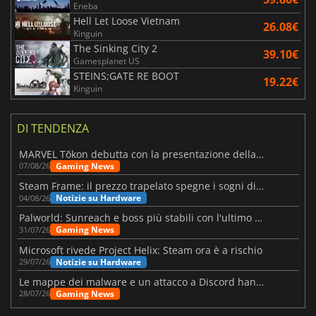
Eneba
Hell Let Loose Vietnam
26.08€
Kinguin
The Sinking City 2
39.10€
Gamesplanet US
STEINS;GATE RE BOOT
19.22€
Kinguin
DI TENDENZA
MARVEL Tōkon debutta con la presentazione della roadmap per il primo anno
Gaming News
07/08/26
Steam Frame: il prezzo trapelato spegne i sogni di un VR economico
Notizie su Hardware
04/08/26
Palworld: Sunreach e boss più stabili con l'ultimo update
Gaming News
31/07/26
Microsoft rivede Project Helix: Steam ora è a rischio
Notizie su Hardware
29/07/26
Le mappe dei malware e un attacco a Discord hanno colpito Meccha Chameleon
Gaming News
28/07/26