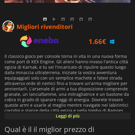
1.37
€
Migliori rivenditori
1.66
€
2.39
€
Il classico gioco per console torna in vita in una nuova forma
come port di KEX Engine. Gli alieni hanno invaso l'antica città
egizia di Karnak, e tu sei l'incaricato di ripulire questo luogo
dalla minaccia ultraterrena. Iniziate la vostra avventura
equipaggiati solo con un semplice machete e fatevi strada
attraverso orde di nemici fino a trovare un'arma migliore per
annientarli. L'arsenale di armi a tua disposizione comprende
granate, un lanciafiamme, una mitragliatrice e un bastone da
cobra in grado di sparare raggi di energia. Dovrete trovare
queste armi e usarle al meglio mentre navigate nei labirintici
corridoi e stanze della città egizia e nella tomba di Ramses.
Leggi di più
In
PowerSlave Exhumed
, il gameplay ricorda i classici del
Qual è il il miglior prezzo di
genere come Doom, ma lo scenario è completamente diverso.
Creature da incubo e un gameplay frenetico pieno di azione