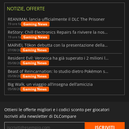
NOTIZIE, OFFERTE
REANIMAL lancia ufficialmente il DLC The Prisoner
Gaming News
19 ore fa
ReStory: Chill Electronics Repairs fa rivivere la nostalgia degli anni 2000
Gaming News
19 ore fa
MARVEL Tōkon debutta con la presentazione della roadmap per il primo anno
Gaming News
07/08/26
Resident Evil: Veronica ha già superato i 2 milioni liste dei desideri
Gaming News
05/08/26
Beast of Reincarnation: lo studio dietro Pokémon su una nuova strada
Gaming News
05/08/26
Big Walk, un viaggio all’insegna dell’amicizia
Gaming News
05/08/26
Ottieni le offerte migliori e i codici sconto per giocatori
Iscriviti alla newsletter di DLCompare