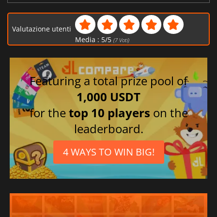
Valutazione utenti
Media :
5
/
5
(
7
Voti)
Featuring a total prize pool of
1,000 USDT
for the
top 10 players
on the
leaderboard.
4 WAYS TO WIN BIG!