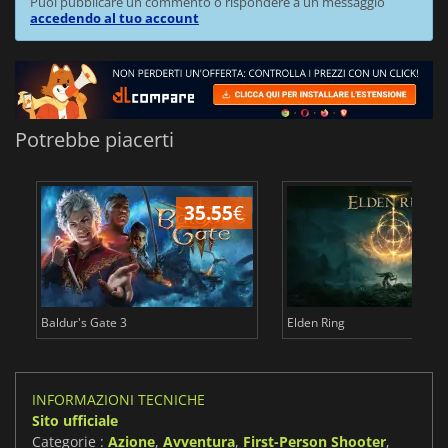
Puoi pubblicare un commento o rispondere a un messaggio
accedendo al tuo account
Potrebbe piacerti
35.55
€
2
Baldur's Gate 3
Elden Ring
INFORMAZIONI TECNICHE
Sito ufficiale
Categorie :
Azione
,
Avventura
,
First-Person Shooter
,