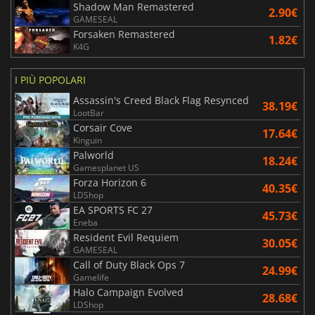
Shadow Man Remastered
2.90€
GAMESEAL
Forsaken Remastered
1.82€
K4G
I PIÙ POPOLARI
Assassin's Creed Black Flag Resynced
38.19€
LootBar
Corsair Cove
17.64€
Kinguin
Palworld
18.24€
Gamesplanet US
Forza Horizon 6
40.35€
LDShop
EA SPORTS FC 27
45.73€
Eneba
Resident Evil Requiem
30.05€
GAMESEAL
Call of Duty Black Ops 7
24.99€
Gamelife
Halo Campaign Evolved
28.68€
LDShop