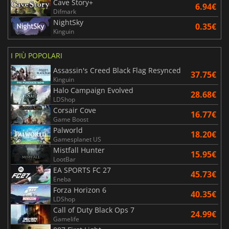
Cave Story+
6.94€
Difmark
NightSky
0.35€
Kinguin
I PIÙ POPOLARI
Assassin's Creed Black Flag Resynced
37.75€
Kinguin
Halo Campaign Evolved
28.68€
LDShop
Corsair Cove
16.77€
Game Boost
Palworld
18.20€
Gamesplanet US
Mistfall Hunter
15.95€
LootBar
EA SPORTS FC 27
45.73€
Eneba
Forza Horizon 6
40.35€
LDShop
Call of Duty Black Ops 7
24.99€
Gamelife