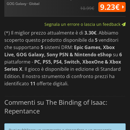
GOG Galaxy · Global
9.23€
10.99€
Segnala un errore o lascia un feedback
(*) Il miglior prezzo attualmente è di
3.30€
. Abbiamo
scoperto questo prodotto disponibile da
5
venditori
che supportano
5
sistemi DRM:
Epic Games, Xbox
Live, GOG Galaxy, Sony PSN & Nintendo eShop
su
6
piattaforme -
PC, PS5, PS4, Switch, XboxOne & Xbox
Series X
. Il gioco è disponibile in edizione di Standard
Edition. Il nostro strumento di confronto prezzi ha
identificato
11
offerte digitali.
Commenti su The Binding of Isaac:
Repentance
Puoi pubblicare un commento o rispondere a un messaggio