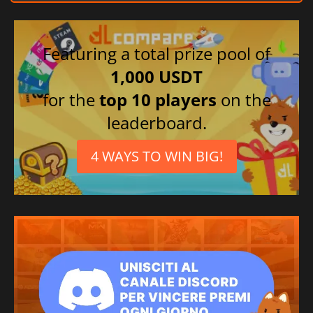
Featuring a total prize pool of
1,000 USDT
for the
top 10 players
on the
leaderboard.
4 WAYS TO WIN BIG!