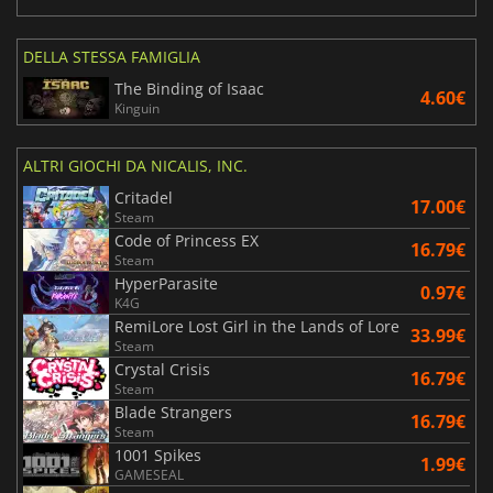
DELLA STESSA FAMIGLIA
The Binding of Isaac
4.60€
Kinguin
ALTRI GIOCHI DA NICALIS, INC.
Critadel
17.00€
Steam
Code of Princess EX
16.79€
Steam
HyperParasite
0.97€
K4G
RemiLore Lost Girl in the Lands of Lore
33.99€
Steam
Crystal Crisis
16.79€
Steam
Blade Strangers
16.79€
Steam
1001 Spikes
1.99€
GAMESEAL