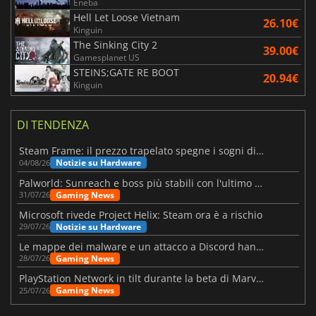
Eneba
Hell Let Loose Vietnam
26.10€
Kinguin
The Sinking City 2
39.00€
Gamesplanet US
STEINS;GATE RE BOOT
20.94€
Kinguin
DI TENDENZA
Steam Frame: il prezzo trapelato spegne i sogni di un VR economico
Notizie su Hardware
04/08/26
Palworld: Sunreach e boss più stabili con l'ultimo update
Gaming News
31/07/26
Microsoft rivede Project Helix: Steam ora è a rischio
Notizie su Hardware
29/07/26
Le mappe dei malware e un attacco a Discord hanno colpito Meccha Chameleon
Gaming News
28/07/26
PlayStation Network in tilt durante la beta di Marvel Tōkon
Gaming News
25/07/26