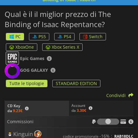
Qual è il il miglior prezzo di The
Binding of Isaac Repentance?
PC
PS5
PS4
Switch
XboxOne
Xbox Series X
Epic Games
GOG GALAXY
Tutte le tipologie
STANDARD EDITION
Condividi
Account
CD Key
da
3.30€
da
9.23€
Commiss
Commissioni
Kinguin
-16% :
codice promozionale
RAB18DLC