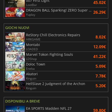
007 First Light
45.02€
LootBar
DRAGON BALL Sparking! ZERO Super Limit Breaking NEO
26.29€
Yuplay
GIOCHI NUOVI
ReStory Chill Electronics Repairs
8.02€
HRKGAME
Montabi
12.09€
LOADED
Marvel Tokon Fighting Souls
41.22€
LDShop
Doloc Town
5.09€
Eneba
Akatori
7.78€
Kinguin
HellSlave 2 Judgment of the Archon
5.20€
Kinguin
DISPONIBILI A BREVE
EA SPORTS Madden NFL 27
59.80€