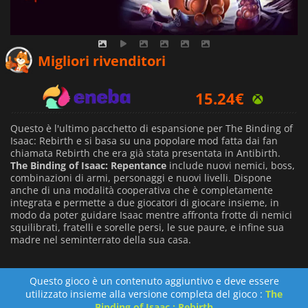
9.23
€
Migliori rivenditori
15.24
€
Questo è l'ultimo pacchetto di espansione per The Binding of
Isaac: Rebirth e si basa su una popolare mod fatta dai fan
chiamata Rebirth che era già stata presentata in Antibirth.
The Binding of Isaac: Repentance
include nuovi nemici, boss,
combinazioni di armi, personaggi e nuovi livelli. Dispone
anche di una modalità cooperativa che è completamente
integrata e permette a due giocatori di giocare insieme, in
modo da poter guidare Isaac mentre affronta frotte di nemici
squilibrati, fratelli e sorelle persi, le sue paure, e infine sua
madre nel seminterrato della sua casa.
Questo gioco è un contenuto aggiuntivo e deve essere
utilizzato insieme alla versione completa del gioco :
The
Binding of Isaac : Rebirth