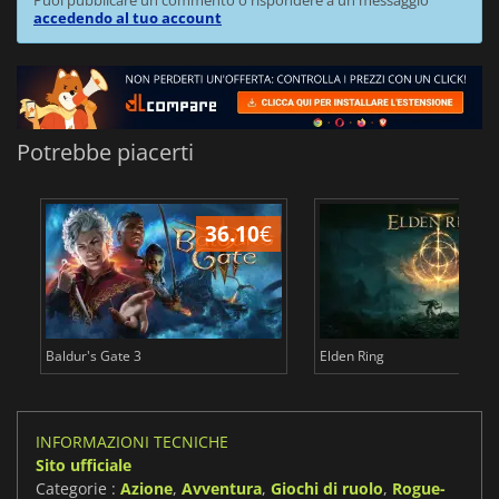
accedendo al tuo account
Potrebbe piacerti
36.10
€
2
Baldur's Gate 3
Elden Ring
INFORMAZIONI TECNICHE
Sito ufficiale
Categorie :
Azione
,
Avventura
,
Giochi di ruolo
,
Rogue-