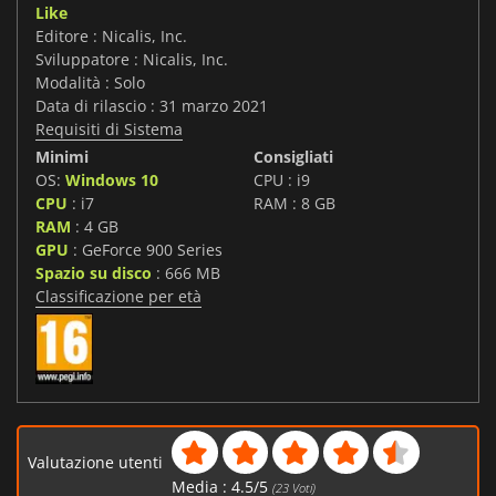
Like
Editore : Nicalis, Inc.
Sviluppatore : Nicalis, Inc.
Modalità : Solo
Data di rilascio : 31 marzo 2021
Requisiti di Sistema
Minimi
Consigliati
OS:
Windows 10
CPU : i9
CPU
: i7
RAM : 8 GB
RAM
: 4 GB
GPU
: GeForce 900 Series
Spazio su disco
: 666 MB
Classificazione per età
Valutazione utenti
Media :
4.5
/
5
(
23
Voti)