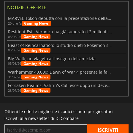
NOTIZIE, OFFERTE
MARVEL Tōkon debutta con la presentazione della roadmap per il primo anno
Gaming News
20 ore fa
Resident Evil: Veronica ha già superato i 2 milioni liste dei desideri
Gaming News
05/08/26
Beast of Reincarnation: lo studio dietro Pokémon su una nuova strada
Gaming News
05/08/26
Big Walk, un viaggio all’insegna dell’amicizia
Gaming News
05/08/26
Warhammer 40.000: Dawn of War 4 presenta la fazione dei Necron
Gaming News
31/07/26
Forsaken Realms: Vahrin's Call esce dopo un decennio di sviluppo
Gaming News
28/07/26
Ottieni le offerte migliori e i codici sconto per giocatori
Iscriviti alla newsletter di DLCompare