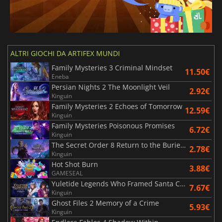
ALTRI GIOCHI DA ARTIFEX MUNDI
Family Mysteries 3 Criminal Mindset
11.50€
Eneba
Persian Nights 2 The Moonlight Veil
2.92€
Kinguin
Family Mysteries 2 Echoes of Tomorrow
12.59€
Kinguin
Family Mysteries Poisonous Promises
6.72€
Kinguin
The Secret Order 8 Return to the Buried Kingdom
2.78€
Kinguin
Hot Shot Burn
3.88€
GAMESEAL
Yuletide Legends Who Framed Santa Claus
7.67€
Kinguin
Ghost Files 2 Memory of a Crime
5.93€
Kinguin