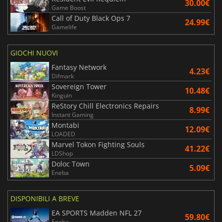
30.00€
Game Boost
Call of Duty Black Ops 7
24.99€
Gamelife
GIOCHI NUOVI
Fantasy Network
4.23€
Difmark
Sovereign Tower
10.48€
Kinguin
ReStory Chill Electronics Repairs
8.99€
Instant Gaming
Montabi
12.09€
LOADED
Marvel Tokon Fighting Souls
41.22€
LDShop
Doloc Town
5.09€
Eneba
DISPONIBILI A BREVE
EA SPORTS Madden NFL 27
59.80€
Eneba