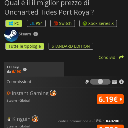
Qual è il il miglior prezzo di
Uncharted Tides Port Royal?
PC
PS4
Switch
Xbox Series X
Steam
Tutte le tipologie
STANDARD EDITION
Condividi
CD Key
da
6.19€
Commiss
Commissioni
Instant Gaming
6.19€
Steam · Global
Kinguin
-18% :
codice promozionale
RAB20DLC
Steam · Global