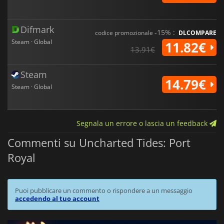
Difmark
-15% :
codice promozionale
DLCOMPARE
Steam · Global
11.82€
13.91€
Steam
14.79€
Steam · Global
Segnala un errore o lascia un feedback
Commenti su Uncharted Tides: Port
Royal
Puoi pubblicare un commento o rispondere a un messaggio
accedendo al tuo account