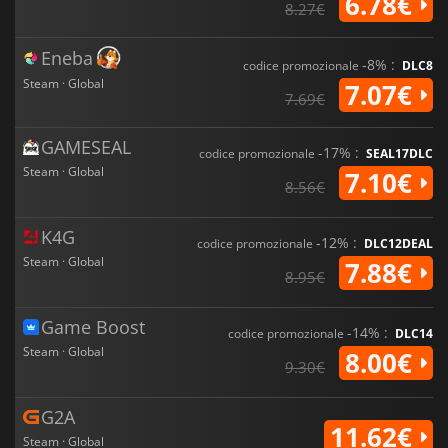
6.78€
8.27€
Eneba
-8% :
codice promozionale
DLC8
Steam · Global
7.07€
7.69€
GAMESEAL
-17% :
codice promozionale
SEAL17DLC
Steam · Global
7.10€
8.56€
K4G
-12% :
codice promozionale
DLC12DEAL
Steam · Global
7.88€
8.95€
Game Boost
-14% :
codice promozionale
DLC14
Steam · Global
8.00€
9.30€
G2A
11.62€
Steam · Global