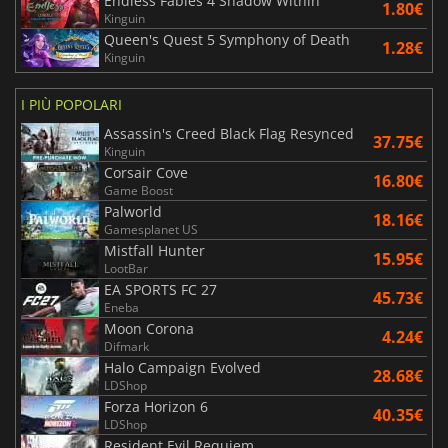
Endless Fables 4 Shadow Within
1.80€
Kinguin
Queen's Quest 5 Symphony of Death
1.28€
Kinguin
I PIÙ POPOLARI
Assassin's Creed Black Flag Resynced
37.75€
Kinguin
Corsair Cove
16.80€
Game Boost
Palworld
18.16€
Gamesplanet US
Mistfall Hunter
15.95€
LootBar
EA SPORTS FC 27
45.73€
Eneba
Moon Corona
4.24€
Difmark
Halo Campaign Evolved
28.68€
LDShop
Forza Horizon 6
40.35€
LDShop
Resident Evil Requiem