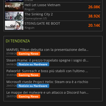
Hell Let Loose Vietnam
26.08€
Kinguin
The Sinking City 2
38.92€
Gamesplanet US
STEINS;GATE RE BOOT
20.14€
Kinguin
DI TENDENZA
MARVEL Tōkon debutta con la presentazione della roadmap per il primo anno
Gaming News
07/08/26
Steam Frame: il prezzo trapelato spegne i sogni di un VR economico
Notizie su Hardware
04/08/26
Palworld: Sunreach e boss più stabili con l'ultimo update
Gaming News
31/07/26
Microsoft rivede Project Helix: Steam ora è a rischio
Notizie su Hardware
29/07/26
Le mappe dei malware e un attacco a Discord hanno colpito Meccha Chameleon
Gaming News
28/07/26