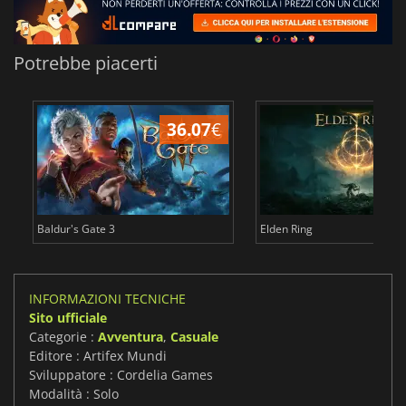
Potrebbe piacerti
36.07
€
2
Baldur's Gate 3
Elden Ring
INFORMAZIONI TECNICHE
Sito ufficiale
Categorie :
Avventura
,
Casuale
Editore : Artifex Mundi
Sviluppatore : Cordelia Games
Modalità : Solo