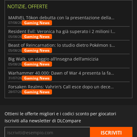
NOTIZIE, OFFERTE
MARVEL Tōkon debutta con la presentazione della roadmap per il primo anno
Gaming News
07/08/26
Resident Evil: Veronica ha già superato i 2 milioni liste dei desideri
Gaming News
05/08/26
Beast of Reincarnation: lo studio dietro Pokémon su una nuova strada
Gaming News
05/08/26
Big Walk, un viaggio all’insegna dell’amicizia
Gaming News
05/08/26
Warhammer 40.000: Dawn of War 4 presenta la fazione dei Necron
Gaming News
31/07/26
Forsaken Realms: Vahrin's Call esce dopo un decennio di sviluppo
Gaming News
28/07/26
Ottieni le offerte migliori e i codici sconto per giocatori
Iscriviti alla newsletter di DLCompare