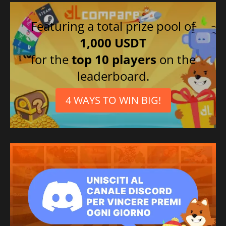
Featuring a total prize pool of
1,000 USDT
for the
top 10 players
on the
leaderboard.
4 WAYS TO WIN BIG!