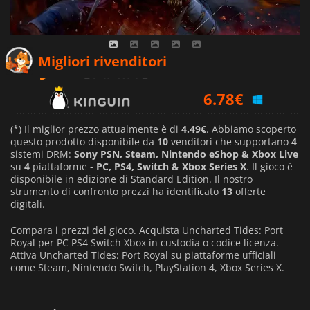
6.19
€
Migliori rivenditori
6.78
€
7.07
€
(*) Il miglior prezzo attualmente è di
4.49€
. Abbiamo scoperto
questo prodotto disponibile da
10
venditori che supportano
4
sistemi DRM:
Sony PSN, Steam, Nintendo eShop & Xbox Live
su
4
piattaforme -
PC, PS4, Switch & Xbox Series X
. Il gioco è
disponibile in edizione di Standard Edition. Il nostro
strumento di confronto prezzi ha identificato
13
offerte
digitali.
Compara i prezzi del gioco. Acquista Uncharted Tides: Port
Royal per PC PS4 Switch Xbox in custodia o codice licenza.
Attiva Uncharted Tides: Port Royal su piattaforme ufficiali
come Steam, Nintendo Switch, PlayStation 4, Xbox Series X.