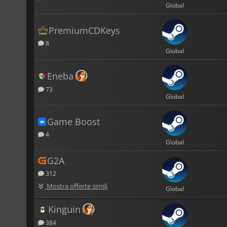
Global
PremiumCDKeys
8
Global
Eneba
73
Global
Game Boost
4
Global
G2A
312
Mostra offerte simili
Global
Kinguin
384