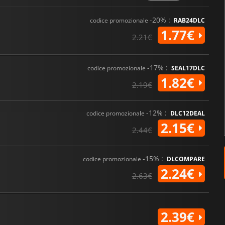
-20% :
codice promozionale
RAB24DLC
1.77€
2.21€
-17% :
codice promozionale
SEAL17DLC
1.82€
2.19€
-12% :
codice promozionale
DLC12DEAL
2.15€
2.44€
-15% :
codice promozionale
DLCOMPARE
2.24€
2.63€
2.39€