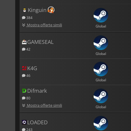
Kinguin
384
Mostra offerte simili
Global
GAMESEAL
42
Global
K4G
46
Global
Difmark
80
Mostra offerte simili
Global
LOADED
243