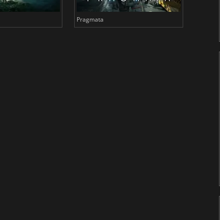
Pragmata
Total 