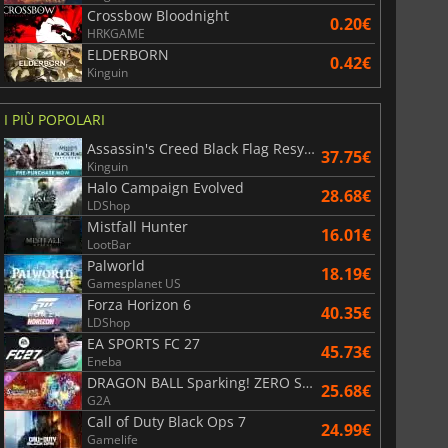
Crossbow Bloodnight
0.20€
HRKGAME
ELDERBORN
0.42€
Kinguin
I PIÙ POPOLARI
Assassin's Creed Black Flag Resynced
37.75€
Kinguin
Halo Campaign Evolved
28.68€
LDShop
Mistfall Hunter
16.01€
LootBar
Palworld
18.19€
Gamesplanet US
Forza Horizon 6
40.35€
LDShop
EA SPORTS FC 27
45.73€
Eneba
6.77
€
15.48
€
DRAGON BALL Sparking! ZERO Super Limit Breaking NEO
25.68€
G2A
Call of Duty Black Ops 7
24.99€
Gamelife