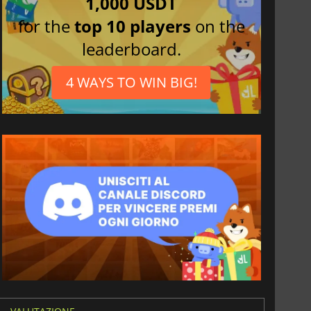
1,000 USDT
for the
top 10 players
on the
leaderboard.
4 WAYS TO WIN BIG!