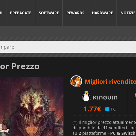
HI
PREPAGATE
SOFTWARE
REWARDS
HARDWARE
NOTIZIE
ior Prezzo
Migliori rivendito
1.77
€
PC
(*) Il miglior prezzo attualment
disponibile da
11
venditori ch
su
2
piattaforme -
PC & Switch