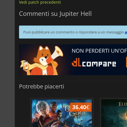
Vedi patch precedenti
Commenti su Jupiter Hell
Puoi pubblicare un commento o rispondere a un messaggio
a
Potrebbe piacerti
45.17
€
36.40
€