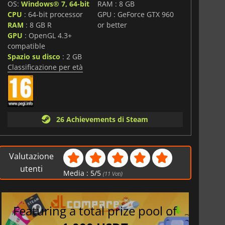
OS:
Windows® 7, 64-bit
RAM : 8 GB
CPU
: 64-bit processor
GPU : GeForce GTX 960
RAM
: 8 GB R
or better
GPU
: OpenGL 4.3+
compatible
Spazio su disco
: 2 GB
Classificazione per età
26 Achievements di Steam
Valutazione
utenti
Media :
5
/
5
(
11
Voti)
Featuring a total prize pool of