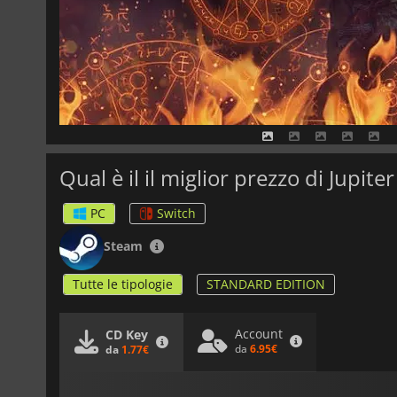
Qual è il il miglior prezzo di Jupiter
PC
Switch
Steam
Tutte le tipologie
STANDARD EDITION
Account
CD Key
da
6.95€
da
1.77€