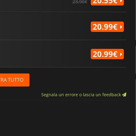
20.55€
23.90€
20.99€
20.99€
RA TUTTO
Segnala un errore o lascia un feedback