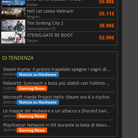
59.80€
Eneba
Hell Let Loose Vietnam
26.11€
Kinguin
The Sinking City 2
38.98€
Gamesplanet US
STEINS;GATE RE BOOT
53.99€
Steam
DI TENDENZA
Steam Frame: il prezzo trapelato spegne i sogni di un VR economico
Notizie su Hardware
04/08/26
Palworld: Sunreach e boss più stabili con l'ultimo update
Gaming News
31/07/26
Microsoft rivede Project Helix: Steam ora è a rischio
Notizie su Hardware
29/07/26
Le mappe dei malware e un attacco a Discord hanno colpito Meccha Chameleon
Gaming News
28/07/26
PlayStation Network in tilt durante la beta di Marvel Tōkon
Gaming News
25/07/26