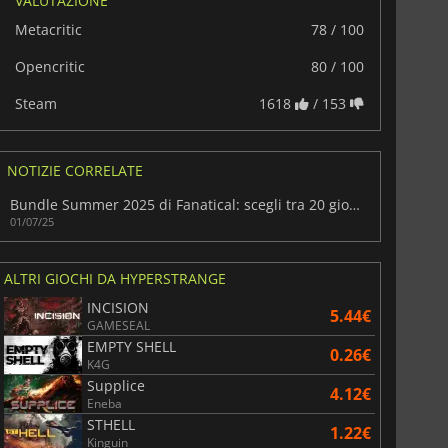
VALUTAZIONE
Metacritic
78 / 100
Opencritic
80 / 100
Steam
1618
/ 153
NOTIZIE CORRELATE
Bundle Summer 2025 di Fanatical: scegli tra 20 giochi
01/07/25
ALTRI GIOCHI DA HYPERSTRANGE
INCISION
5.44€
GAMESEAL
EMPTY SHELL
0.26€
K4G
Supplice
4.12€
Eneba
STHELL
1.22€
Kinguin