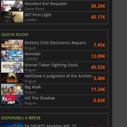
Resident Evil Requiem
30.26€
Game Boost
War WARHAMMER 3
Lies Of P
007 First Light
45.17€
LootBar
GIOCHI NUOVI
ReStory Chill Electronics Repairs
7.95€
Kinguin
Montabi
12.09€
LOADED
Marvel Tokon Fighting Souls
45.52€
Kinguin
HellSlave II Judgment of the Archon
5.40€
Kinguin
Big Walk
11.34€
Kinguin
Kill The Shadow
6.63€
Kinguin
DISPONIBILI A BREVE
EA SPORTS Madden NFL 27