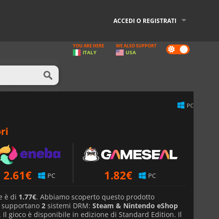
ACCEDI O REGISTRATI
YOU ARE HERE
WE ALSO SUPPORT
Dark
ITALY
USA
mode
PC
ri
2.61
€
1.82
€
PC
PC
e è di
1.77€
. Abbiamo scoperto questo prodotto
e supportano
2
sistemi DRM:
Steam & Nintendo eShop
. Il gioco è disponibile in edizione di Standard Edition. Il