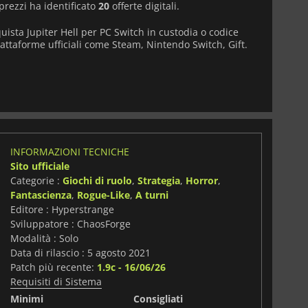
prezzi ha identificato
20
offerte digitali.
uista Jupiter Hell per PC Switch in custodia o codice
piattaforme ufficiali come Steam, Nintendo Switch, Gift.
INFORMAZIONI TECNICHE
Sito ufficiale
Categorie :
Giochi di ruolo
,
Strategia
,
Horror
,
Fantascienza
,
Rogue-Like
,
A turni
Editore : Hyperstrange
Sviluppatore : ChaosForge
Modalità : Solo
Data di rilascio : 5 agosto 2021
Patch più recente:
1.9c - 16/06/26
Requisiti di Sistema
i
Minimi
Consigliati