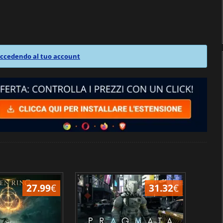
ccedendo al tuo account
27.99
€
31.32
€