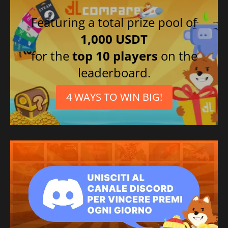
Russo
Spagnolo
Featuring a total prize pool of
1,000 USDT
for the
top 10 players
on the
leaderboard.
4 WAYS TO WIN BIG!