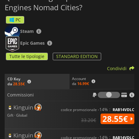
Engines Nomad Cities?
PC
Steam
Epic Games
Tutte le tipologie
STANDARD EDITION
Condividi
Account
CD Key
da
16.99€
da
28.55€
Commiss
Commissioni
Kinguin
-14% :
codice promozionale
RAB14VDLC
Gift · Global
28.55€
33.20€
Kinguin
-14% :
codice promozionale
RAB14VDLC