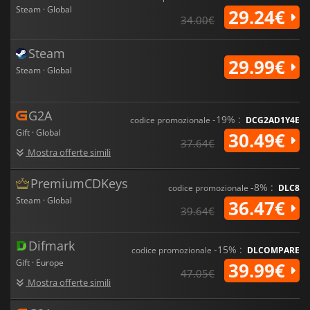
Steam · Global
29.24€
34.00€
Steam
29.99€
Steam · Global
G2A
-19% :
codice promozionale
DCG2AD1Y4E
Gift · Global
30.49€
37.64€
Mostra offerte simili
PremiumCDKeys
-8% :
codice promozionale
DLC8
Steam · Global
36.47€
39.64€
Difmark
-15% :
codice promozionale
DLCOMPARE
Gift · Europe
39.99€
47.05€
Mostra offerte simili