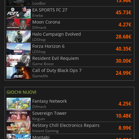
15.96€
LootBar
EA SPORTS FC 27
45.73€
Eneba
Moon Corona
4.27€
Difmark
Halo Campaign Evolved
28.68€
LDShop
Forza Horizon 6
40.35€
LDShop
Resident Evil Requiem
30.00€
Game Boost
Call of Duty Black Ops 7
24.99€
Gamelife
GIOCHI NUOVI
Fantasy Network
4.25€
Difmark
Sovereign Tower
10.48€
Kinguin
ReStory Chill Electronics Repairs
8.99€
Instant Gaming
Montabi