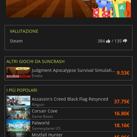
VALUTAZIONE
Steam
384
/ 135
ALTRI GIOCHI DA SUNCRASH
Judgment Apocalypse Survival Simulation
9.53€
Eneba
I PIÙ POPOLARI
Assassin's Creed Black Flag Resynced
37.75€
Kinguin
Corsair Cove
16.80€
Game Boost
Palworld
18.16€
Gamesplanet US
Mistfall Hunter