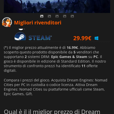
28.55
€
Migliori rivenditori
29.99
€
30.49
€
(*) Il miglior prezzo attualmente è di
16.99€
. Abbiamo
scoperto questo prodotto disponibile da
5
venditori che
supportano
2
sistemi DRM:
Epic Games & Steam
su
PC
. Il
gioco è disponibile in edizione di Standard Edition. Il nostro
strumento di confronto prezzi ha identificato
11
offerte
digitali.
Compara i prezzi del gioco. Acquista Dream Engines: Nomad
Cities per PC in custodia o codice licenza. Attiva Dream
Engines: Nomad Cities su piattaforme ufficiali come Steam,
Epic Games, Gift.
Qual è il il miglior prezzo di Dream