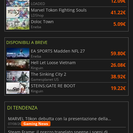
12.09€
LOADED
Marvel Tokon Fighting Souls
41.22€
LDShop
Doloc Town
5.09€
Eneba
DISPONIBILI A BREVE
EA SPORTS Madden NFL 27
59.80€
Eneba
Hell Let Loose Vietnam
26.08€
Kinguin
The Sinking City 2
38.92€
Gamesplanet US
STEINS;GATE RE BOOT
19.22€
Kinguin
DI TENDENZA
MARVEL Tōkon debutta con la presentazione della roadmap per il primo anno
Gaming News
07/08/26
Steam Frame: il prezzo trapelato spegne i sogni di un VR economico