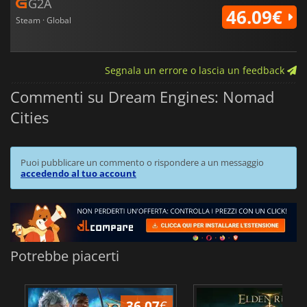
G2A
46.09€
Steam · Global
Segnala un errore o lascia un feedback
Commenti su Dream Engines: Nomad
Cities
Puoi pubblicare un commento o rispondere a un messaggio
accedendo al tuo account
Potrebbe piacerti
36.07
€
2