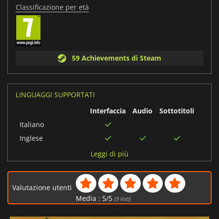
Classificazione per età
59 Achievements di Steam
LINGUAGGI SUPPORTATI
Interfaccia
Audio
Sottotitoli
Italiano
Inglese
Cinese tradizionale
Leggi di più
Giapponese
Tedesco
Valutazione utenti
Cinese semplificato
Media :
5
/
5
(
9
Voti)
Francese